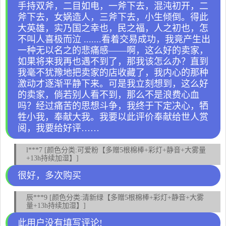
手持双斧，二目如电，一斧下去，混沌初开，二
斧下去，女娲造人，三斧下去，小生倾倒。得此
大英雄，实乃国之幸也，民之福，人之初也，怎
不叫人喜极而泣 .......看着交易成功，我竟产生出
一种无以名之的悲痛感——啊，这么好的卖家，
如果将来我再也遇不到了，那我该怎么办？直到
我毫不犹豫地把卖家的店收藏了，我内心的那种
激动才逐渐平静下来。可是我立刻想到，这么好
的卖家，倘若别人看不到，那么不是浪费心血
吗？经过痛苦的思想斗争，我终于下定决心，牺
牲小我，奉献大我。我要以此评价奉献给世人赏
阅，我要给好评……
l***7 [颜色分类:可爱粉【多赠5根棉棒+彩灯+静音+大雾量
+13h持续加湿】]
很好，多次购买
辰***9 [颜色分类:清新绿【多赠5根棉棒+彩灯+静音+大雾
量+13h持续加湿】]
此用户没有填写评论!