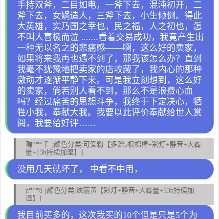
手持双斧，二目如电，一斧下去，混沌初开，二
斧下去，女娲造人，三斧下去，小生倾倒。得此
大英雄，实乃国之幸也，民之福，人之初也，怎
不叫人喜极而泣 .......看着交易成功，我竟产生出
一种无以名之的悲痛感——啊，这么好的卖家，
如果将来我再也遇不到了，那我该怎么办？直到
我毫不犹豫地把卖家的店收藏了，我内心的那种
激动才逐渐平静下来。可是我立刻想到，这么好
的卖家，倘若别人看不到，那么不是浪费心血
吗？经过痛苦的思想斗争，我终于下定决心，牺
牲小我，奉献大我。我要以此评价奉献给世人赏
阅，我要给好评……
陶***千 [颜色分类:可爱粉【多赠5根棉棒+彩灯+静音+大雾
量+13h持续加湿】]
没用几天就坏了， 中看不中用，
n***8 [颜色分类:炫丽黄【彩灯+静音+大雾量+13h持续加
湿】]
我目前买多的，这次我买的10个但是只是5个为