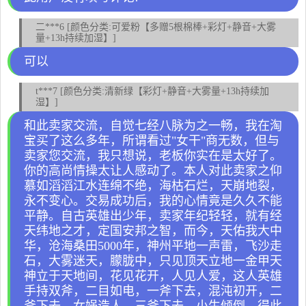
二***6 [颜色分类:可爱粉【多赠5根棉棒+彩灯+静音+大雾
量+13h持续加湿】]
可以
t***7 [颜色分类:清新绿【彩灯+静音+大雾量+13h持续加
湿】]
和此卖家交流，自觉七经八脉为之一畅，我在淘
宝买了这么多年，所谓看过"女干"商无数，但与
卖家您交流，我只想说，老板你实在是太好了。
你的高尚情操太让人感动了。本人对此卖家之仰
慕如滔滔江水连绵不绝，海枯石烂，天崩地裂，
永不变心。交易成功后，我的心情竟是久久不能
平静。自古英雄出少年，卖家年纪轻轻，就有经
天纬地之才，定国安邦之智，而今，天佑我大中
华，沧海桑田5000年，神州平地一声雷，飞沙走
石，大雾迷天，朦胧中，只见顶天立地一金甲天
神立于天地间，花见花开，人见人爱，这人英雄
手持双斧，二目如电，一斧下去，混沌初开，二