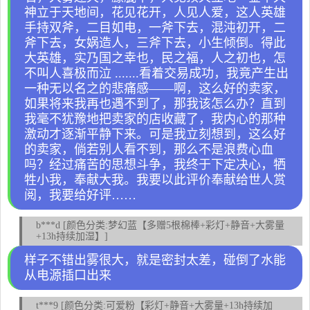
神立于天地间，花见花开，人见人爱，这人英雄
手持双斧，二目如电，一斧下去，混沌初开，二
斧下去，女娲造人，三斧下去，小生倾倒。得此
大英雄，实乃国之幸也，民之福，人之初也，怎
不叫人喜极而泣 .......看着交易成功，我竟产生出
一种无以名之的悲痛感——啊，这么好的卖家，
如果将来我再也遇不到了，那我该怎么办？直到
我毫不犹豫地把卖家的店收藏了，我内心的那种
激动才逐渐平静下来。可是我立刻想到，这么好
的卖家，倘若别人看不到，那么不是浪费心血
吗？经过痛苦的思想斗争，我终于下定决心，牺
牲小我，奉献大我。我要以此评价奉献给世人赏
阅，我要给好评……
b***d [颜色分类:梦幻蓝【多赠5根棉棒+彩灯+静音+大雾量
+13h持续加湿】]
样子不错出雾很大，就是密封太差，碰倒了水能
从电源插口出来
t***9 [颜色分类:可爱粉【彩灯+静音+大雾量+13h持续加