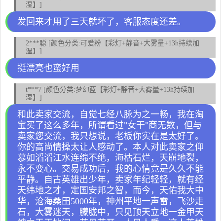
湿】]
发回来才用了三天就坏了，客服态度还差。
2***聪 [颜色分类:可爱粉【彩灯+静音+大雾量+13h持续加
湿】]
挺漂亮也蛮好用
t***7 [颜色分类:梦幻蓝【彩灯+静音+大雾量+13h持续加
湿】]
和此卖家交流，自觉七经八脉为之一畅，我在淘
宝买了这么多年，所谓看过"女干"商无数，但与
卖家您交流，我只想说，老板你实在是太好了。
你的高尚情操太让人感动了。本人对此卖家之仰
慕如滔滔江水连绵不绝，海枯石烂，天崩地裂，
永不变心。交易成功后，我的心情竟是久久不能
平静。自古英雄出少年，卖家年纪轻轻，就有经
天纬地之才，定国安邦之智，而今，天佑我大中
华，沧海桑田5000年，神州平地一声雷，飞沙走
石，大雾迷天，朦胧中，只见顶天立地一金甲天