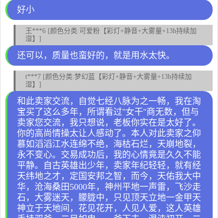
好小
王***6 [颜色分类:可爱粉【彩灯+静音+大雾量+13h持续加
湿】]
还可以，质量也蛮好的，就是用水太快。
t***7 [颜色分类:梦幻蓝【彩灯+静音+大雾量+13h持续加
湿】]
和此卖家交流，自觉七经八脉为之一畅，我在淘
宝买了这么多年，所谓看过"女干"商无数，但与
卖家您交流，我只想说，老板你实在是太好了。
你的高尚情操太让人感动了。本人对此卖家之仰
慕如滔滔江水连绵不绝，海枯石烂，天崩地裂，
永不变心。交易成功后，我的心情竟是久久不能
平静。自古英雄出少年，卖家年纪轻轻，就有经
天纬地之才，定国安邦之智，而今，天佑我大中
华，沧海桑田5000年，神州平地一声雷，飞沙走
石，大雾迷天，朦胧中，只见顶天立地一金甲天
神立于天地间，花见花开，人见人爱，这人英雄