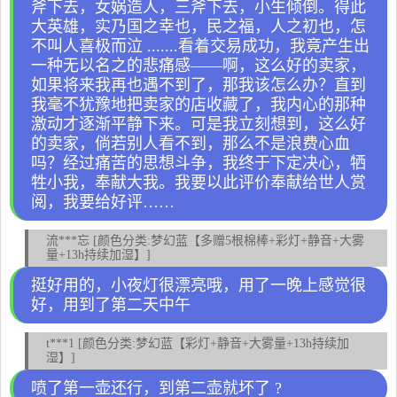
斧下去，女娲造人，三斧下去，小生倾倒。得此
大英雄，实乃国之幸也，民之福，人之初也，怎
不叫人喜极而泣 .......看着交易成功，我竟产生出
一种无以名之的悲痛感——啊，这么好的卖家，
如果将来我再也遇不到了，那我该怎么办？直到
我毫不犹豫地把卖家的店收藏了，我内心的那种
激动才逐渐平静下来。可是我立刻想到，这么好
的卖家，倘若别人看不到，那么不是浪费心血
吗？经过痛苦的思想斗争，我终于下定决心，牺
牲小我，奉献大我。我要以此评价奉献给世人赏
阅，我要给好评……
流***忘 [颜色分类:梦幻蓝【多赠5根棉棒+彩灯+静音+大雾
量+13h持续加湿】]
挺好用的，小夜灯很漂亮哦，用了一晚上感觉很
好，用到了第二天中午
t***1 [颜色分类:梦幻蓝【彩灯+静音+大雾量+13h持续加
湿】]
喷了第一壶还行，到第二壶就坏了 ?