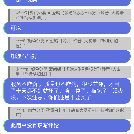
个都不优惠。
w***5 [颜色分类:可爱粉【多赠5根棉棒+彩灯+静音+大雾量
+13h持续加湿】]
可以
t***8 [颜色分类:可爱粉【彩灯+静音+大雾量+13h持续加
湿】]
加湿汽很好
米***n [颜色分类:清新绿【多赠5根棉棒+彩灯+静音+大雾
量+13h持续加湿】]
服务不咋滴 ，质量也不咋滴，很少差评，才用
了十天都不到就坏了，唉，算了，被坑了，没办
法，下次注意，你们还是不要买了
t***0 [颜色分类:雾霭白标配【静音大雾量+12h持续加湿+彩
灯】]
此用户没有填写评论!