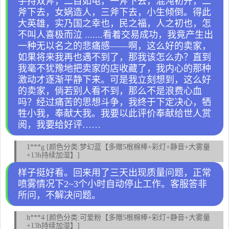
手持双斧，二目如电，一斧下去，混沌初开，二
斧下去，女娲造人，三斧下去，小生倾倒。得此
大英雄，实乃国之幸也，民之福，人之初也，怎
不叫人喜极而泣 .......看着交易成功，我竟产生出
一种无以名之的悲痛感——啊，这么好的卖家，
如果将来我再也遇不到了，那我该怎么办？直到
我毫不犹豫地把卖家的店收藏了，我内心的那种
激动才逐渐平静下来。可是我立刻想到，这么好
的卖家，倘若别人看不到，那么不是浪费心血
吗？经过痛苦的思想斗争，我终于下定决心，牺
牲小我，奉献大我。我要以此评价奉献给世人赏
阅，我要给好评……
1***g [颜色分类:梦幻蓝【多赠5根棉棒+彩灯+静音+大雾量
+13h持续加湿】]
样子挺好看。回来用了三天出现质量问题，正常
喷雾情况下2~3个小时自动停止工作。客服答非
所问，不解决问题。
h***4 [颜色分类:可爱粉【多赠5根棉棒+彩灯+静音+大雾量
+13h持续加湿】]