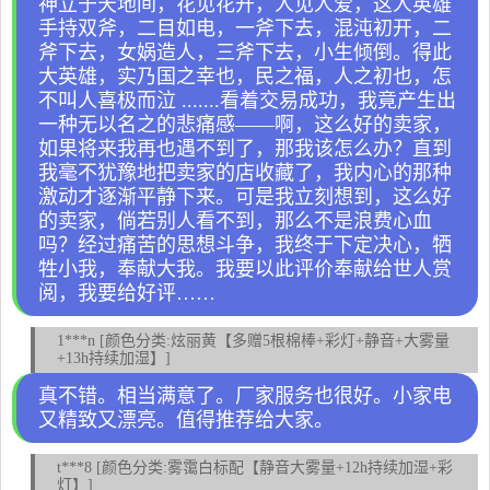
神立于天地间，花见花开，人见人爱，这人英雄
手持双斧，二目如电，一斧下去，混沌初开，二
斧下去，女娲造人，三斧下去，小生倾倒。得此
大英雄，实乃国之幸也，民之福，人之初也，怎
不叫人喜极而泣 .......看着交易成功，我竟产生出
一种无以名之的悲痛感——啊，这么好的卖家，
如果将来我再也遇不到了，那我该怎么办？直到
我毫不犹豫地把卖家的店收藏了，我内心的那种
激动才逐渐平静下来。可是我立刻想到，这么好
的卖家，倘若别人看不到，那么不是浪费心血
吗？经过痛苦的思想斗争，我终于下定决心，牺
牲小我，奉献大我。我要以此评价奉献给世人赏
阅，我要给好评……
1***n [颜色分类:炫丽黄【多赠5根棉棒+彩灯+静音+大雾量
+13h持续加湿】]
真不错。相当满意了。厂家服务也很好。小家电
又精致又漂亮。值得推荐给大家。
t***8 [颜色分类:雾霭白标配【静音大雾量+12h持续加湿+彩
灯】]