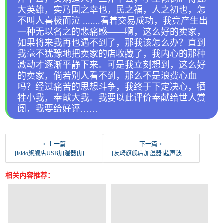
大英雄，实乃国之幸也，民之福，人之初也，怎
不叫人喜极而泣 .......看着交易成功，我竟产生出
一种无以名之的悲痛感——啊，这么好的卖家，
如果将来我再也遇不到了，那我该怎么办？直到
我毫不犹豫地把卖家的店收藏了，我内心的那种
激动才逐渐平静下来。可是我立刻想到，这么好
的卖家，倘若别人看不到，那么不是浪费心血
吗？经过痛苦的思想斗争，我终于下定决心，牺
牲小我，奉献大我。我要以此评价奉献给世人赏
阅，我要给好评……
< 上一篇
下一篇 >
[isido旗舰店USB加湿器]加湿器大容量家用静音卧室小型小米孕妇月销量108件仅售55元
[友崎旗舰店加湿器]超声波空气香薰加湿器家用小型静音精油月销量119件仅售148元
相关内容推荐：