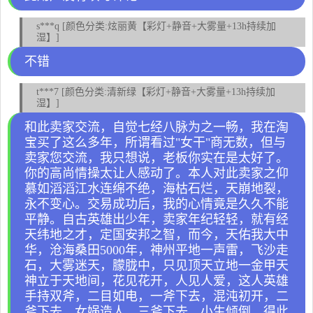
s***q [颜色分类:炫丽黄【彩灯+静音+大雾量+13h持续加
湿】]
不错
t***7 [颜色分类:清新绿【彩灯+静音+大雾量+13h持续加
湿】]
和此卖家交流，自觉七经八脉为之一畅，我在淘
宝买了这么多年，所谓看过"女干"商无数，但与
卖家您交流，我只想说，老板你实在是太好了。
你的高尚情操太让人感动了。本人对此卖家之仰
慕如滔滔江水连绵不绝，海枯石烂，天崩地裂，
永不变心。交易成功后，我的心情竟是久久不能
平静。自古英雄出少年，卖家年纪轻轻，就有经
天纬地之才，定国安邦之智，而今，天佑我大中
华，沧海桑田5000年，神州平地一声雷，飞沙走
石，大雾迷天，朦胧中，只见顶天立地一金甲天
神立于天地间，花见花开，人见人爱，这人英雄
手持双斧，二目如电，一斧下去，混沌初开，二
斧下去，女娲造人，三斧下去，小生倾倒。得此