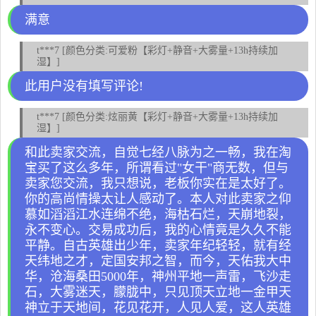
满意
t***7 [颜色分类:可爱粉【彩灯+静音+大雾量+13h持续加
湿】]
此用户没有填写评论!
t***7 [颜色分类:炫丽黄【彩灯+静音+大雾量+13h持续加
湿】]
和此卖家交流，自觉七经八脉为之一畅，我在淘
宝买了这么多年，所谓看过"女干"商无数，但与
卖家您交流，我只想说，老板你实在是太好了。
你的高尚情操太让人感动了。本人对此卖家之仰
慕如滔滔江水连绵不绝，海枯石烂，天崩地裂，
永不变心。交易成功后，我的心情竟是久久不能
平静。自古英雄出少年，卖家年纪轻轻，就有经
天纬地之才，定国安邦之智，而今，天佑我大中
华，沧海桑田5000年，神州平地一声雷，飞沙走
石，大雾迷天，朦胧中，只见顶天立地一金甲天
神立于天地间，花见花开，人见人爱，这人英雄