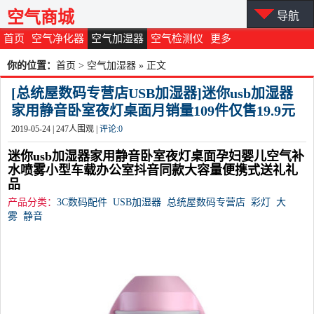
空气商城
导航
首页
空气净化器
空气加湿器
空气检测仪
更多
你的位置：
首页
>
空气加湿器
» 正文
[总统屋数码专营店USB加湿器]迷你usb加湿器
家用静音卧室夜灯桌面月销量109件仅售19.9元
2019-05-24 |
247
人围观 |
评论:
0
迷你usb加湿器家用静音卧室夜灯桌面孕妇婴儿空气补
水喷雾小型车载办公室抖音同款大容量便携式送礼礼
品
产品分类：
3C数码配件
USB加湿器
总统屋数码专营店
彩灯
大
雾
静音