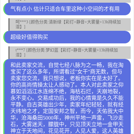
气有点小 估计只适合车里这种小空间的才有用
呵***3 [颜色分类:清新绿【彩灯+静音+大雾量+13h持续加
湿】]
超级好值得购买
t***7 [颜色分类:梦幻蓝【彩灯+静音+大雾量+13h持续加
湿】]
和此卖家交流，自觉七经八脉为之一畅，我在淘
宝买了这么多年，所谓看过"女干"商无数，但与
卖家您交流，我只想说，老板你实在是太好了。
你的高尚情操太让人感动了。本人对此卖家之仰
慕如滔滔江水连绵不绝，海枯石烂，天崩地裂，
永不变心。交易成功后，我的心情竟是久久不能
平静。自古英雄出少年，卖家年纪轻轻，就有经
天纬地之才，定国安邦之智，而今，天佑我大中
华，沧海桑田5000年，神州平地一声雷，飞沙走
石，大雾迷天，朦胧中，只见顶天立地一金甲天
神立于天地间，花见花开，人见人爱，这人英雄