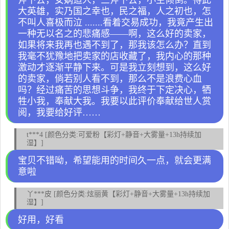
斧下去，女娲造人，三斧下去，小生倾倒。得此
大英雄，实乃国之幸也，民之福，人之初也，怎
不叫人喜极而泣 .......看着交易成功，我竟产生出
一种无以名之的悲痛感——啊，这么好的卖家，
如果将来我再也遇不到了，那我该怎么办？直到
我毫不犹豫地把卖家的店收藏了，我内心的那种
激动才逐渐平静下来。可是我立刻想到，这么好
的卖家，倘若别人看不到，那么不是浪费心血
吗？经过痛苦的思想斗争，我终于下定决心，牺
牲小我，奉献大我。我要以此评价奉献给世人赏
阅，我要给好评……
t***4 [颜色分类:可爱粉【彩灯+静音+大雾量+13h持续加
湿】]
宝贝不错呦，希望能用的时间久一点，就会更满
意啦
丫***皮 [颜色分类:炫丽黄【彩灯+静音+大雾量+13h持续加
湿】]
好用，好看