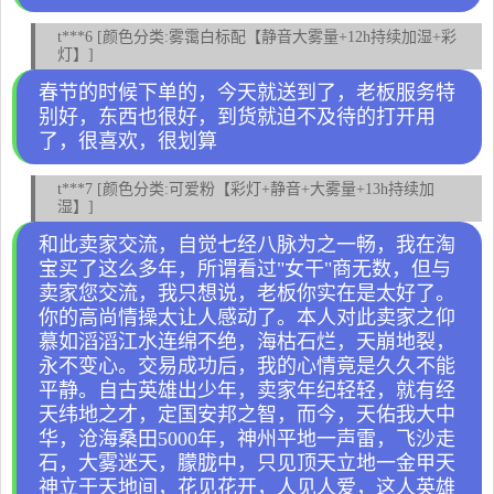
t***6 [颜色分类:雾霭白标配【静音大雾量+12h持续加湿+彩
灯】]
春节的时候下单的，今天就送到了，老板服务特
别好，东西也很好，到货就迫不及待的打开用
了，很喜欢，很划算
t***7 [颜色分类:可爱粉【彩灯+静音+大雾量+13h持续加
湿】]
和此卖家交流，自觉七经八脉为之一畅，我在淘
宝买了这么多年，所谓看过"女干"商无数，但与
卖家您交流，我只想说，老板你实在是太好了。
你的高尚情操太让人感动了。本人对此卖家之仰
慕如滔滔江水连绵不绝，海枯石烂，天崩地裂，
永不变心。交易成功后，我的心情竟是久久不能
平静。自古英雄出少年，卖家年纪轻轻，就有经
天纬地之才，定国安邦之智，而今，天佑我大中
华，沧海桑田5000年，神州平地一声雷，飞沙走
石，大雾迷天，朦胧中，只见顶天立地一金甲天
神立于天地间，花见花开，人见人爱，这人英雄