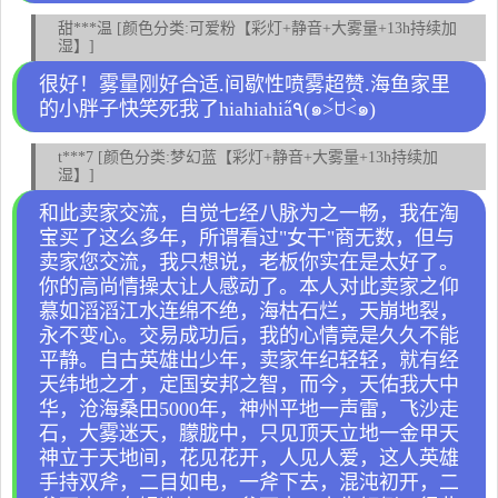
甜***温 [颜色分类:可爱粉【彩灯+静音+大雾量+13h持续加
湿】]
很好！雾量刚好合适.间歇性喷雾超赞.海鱼家里
的小胖子快笑死我了hiahiahia٩̋(๑˃́ꇴ˂̀๑)
t***7 [颜色分类:梦幻蓝【彩灯+静音+大雾量+13h持续加
湿】]
和此卖家交流，自觉七经八脉为之一畅，我在淘
宝买了这么多年，所谓看过"女干"商无数，但与
卖家您交流，我只想说，老板你实在是太好了。
你的高尚情操太让人感动了。本人对此卖家之仰
慕如滔滔江水连绵不绝，海枯石烂，天崩地裂，
永不变心。交易成功后，我的心情竟是久久不能
平静。自古英雄出少年，卖家年纪轻轻，就有经
天纬地之才，定国安邦之智，而今，天佑我大中
华，沧海桑田5000年，神州平地一声雷，飞沙走
石，大雾迷天，朦胧中，只见顶天立地一金甲天
神立于天地间，花见花开，人见人爱，这人英雄
手持双斧，二目如电，一斧下去，混沌初开，二