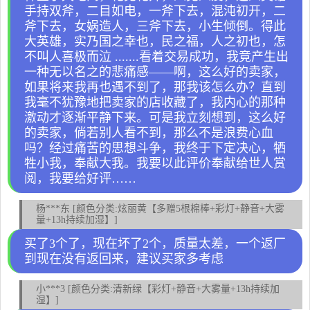
手持双斧，二目如电，一斧下去，混沌初开，二
斧下去，女娲造人，三斧下去，小生倾倒。得此
大英雄，实乃国之幸也，民之福，人之初也，怎
不叫人喜极而泣 .......看着交易成功，我竟产生出
一种无以名之的悲痛感——啊，这么好的卖家，
如果将来我再也遇不到了，那我该怎么办？直到
我毫不犹豫地把卖家的店收藏了，我内心的那种
激动才逐渐平静下来。可是我立刻想到，这么好
的卖家，倘若别人看不到，那么不是浪费心血
吗？经过痛苦的思想斗争，我终于下定决心，牺
牲小我，奉献大我。我要以此评价奉献给世人赏
阅，我要给好评……
杨***东 [颜色分类:炫丽黄【多赠5根棉棒+彩灯+静音+大雾
量+13h持续加湿】]
买了3个了，现在坏了2个，质量太差，一个返厂
到现在没有返回来，建议买家多考虑
小***3 [颜色分类:清新绿【彩灯+静音+大雾量+13h持续加
湿】]