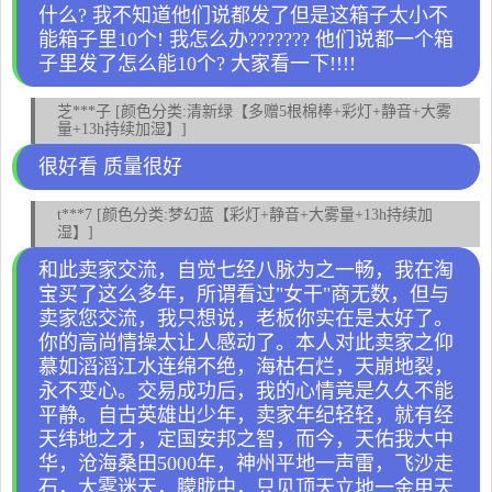
什么? 我不知道他们说都发了但是这箱子太小不
能箱子里10个! 我怎么办??????? 他们说都一个箱
子里发了怎么能10个? 大家看一下!!!!
芝***子 [颜色分类:清新绿【多赠5根棉棒+彩灯+静音+大雾
量+13h持续加湿】]
很好看 质量很好
t***7 [颜色分类:梦幻蓝【彩灯+静音+大雾量+13h持续加
湿】]
和此卖家交流，自觉七经八脉为之一畅，我在淘
宝买了这么多年，所谓看过"女干"商无数，但与
卖家您交流，我只想说，老板你实在是太好了。
你的高尚情操太让人感动了。本人对此卖家之仰
慕如滔滔江水连绵不绝，海枯石烂，天崩地裂，
永不变心。交易成功后，我的心情竟是久久不能
平静。自古英雄出少年，卖家年纪轻轻，就有经
天纬地之才，定国安邦之智，而今，天佑我大中
华，沧海桑田5000年，神州平地一声雷，飞沙走
石，大雾迷天，朦胧中，只见顶天立地一金甲天