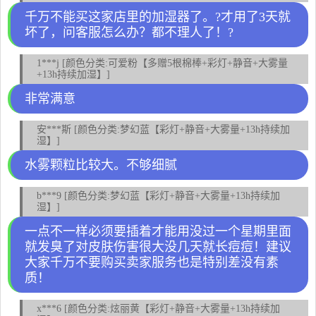
千万不能买这家店里的加湿器了。?才用了3天就
坏了，问客服怎么办？都不理人了！?
1***j [颜色分类:可爱粉【多赠5根棉棒+彩灯+静音+大雾量
+13h持续加湿】]
非常满意
安***斯 [颜色分类:梦幻蓝【彩灯+静音+大雾量+13h持续加
湿】]
水雾颗粒比较大。不够细腻
b***9 [颜色分类:梦幻蓝【彩灯+静音+大雾量+13h持续加
湿】]
一点不一样必须要插着才能用没过一个星期里面
就发臭了对皮肤伤害很大没几天就长痘痘！建议
大家千万不要购买卖家服务也是特别差没有素
质！
x***6 [颜色分类:炫丽黄【彩灯+静音+大雾量+13h持续加