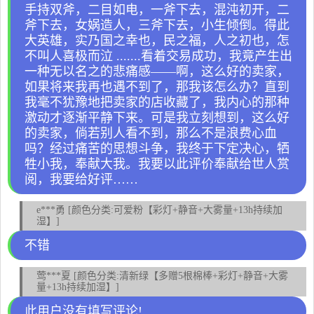
手持双斧，二目如电，一斧下去，混沌初开，二
斧下去，女娲造人，三斧下去，小生倾倒。得此
大英雄，实乃国之幸也，民之福，人之初也，怎
不叫人喜极而泣 .......看着交易成功，我竟产生出
一种无以名之的悲痛感——啊，这么好的卖家，
如果将来我再也遇不到了，那我该怎么办？直到
我毫不犹豫地把卖家的店收藏了，我内心的那种
激动才逐渐平静下来。可是我立刻想到，这么好
的卖家，倘若别人看不到，那么不是浪费心血
吗？经过痛苦的思想斗争，我终于下定决心，牺
牲小我，奉献大我。我要以此评价奉献给世人赏
阅，我要给好评……
e***勇 [颜色分类:可爱粉【彩灯+静音+大雾量+13h持续加
湿】]
不错
莺***夏 [颜色分类:清新绿【多赠5根棉棒+彩灯+静音+大雾
量+13h持续加湿】]
此用户没有填写评论!