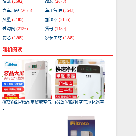
清洗
(2682)
改装
(2678)
汽车用品
(2675)
车用氧吧
(2643)
风量
(2185)
加湿器
(2135)
过滤网
(2126)
货号
(1439)
滤芯
(1269)
家装主材
(1249)
随机阅读
(873)[锐智精品商贸城空气
(822)[科朗顿空气净化器空
净化器]小米品质车载空气
气净化,氧吧]空气净化器除
净化器负离子车内氧吧月
甲醛家用客厅办公卧室除
销量0件仅售198元
雾月销量9件仅售168元