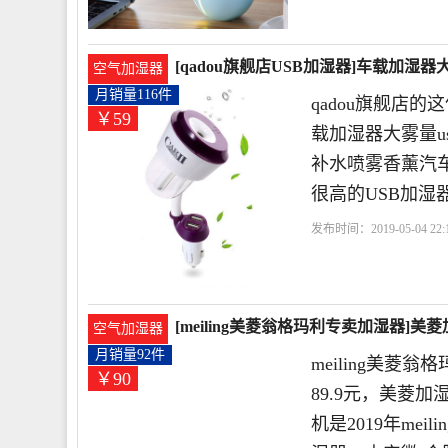
[qadou旗舰店USB加湿器]车载加湿器
空气加湿器
月销量116件
qadou旗舰店的
￥59
载加湿器大雾量
补水喷雾香薰汽车
很高的USB加湿
发布时间：2019-05-04 22:1
器
高雅
海水
[meiling美菱翁格玛利专卖加湿器
空气加湿器
89.9元
月销量92件
meiling美
￥90
89.9元，美菱
机是2019年me