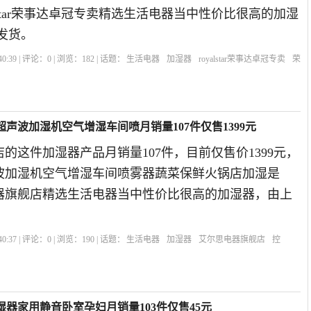
yalstar荣事达卓冠专卖精选生活电器当中性价比很高的加湿
发货。
0:39 | 评论：
0
| 浏览：
182
| 话题：
生活电器
加湿器
royalstar荣事达卓冠专卖
荣
声波加湿机空气增湿车间喷月销量107件仅售1399元
的这件加湿器产品月销量107件，目前仅售价1399元，
波加湿机空气增湿车间喷雾器蔬菜保鲜火锅店加湿是
电器旗舰店精选生活电器当中性价比很高的加湿器，由上
0:37 | 评论：
0
| 浏览：
190
| 话题：
生活电器
加湿器
艾尔思电器旗舰店
控
你加湿器家用静音卧室孕妇月销量103件仅售45元