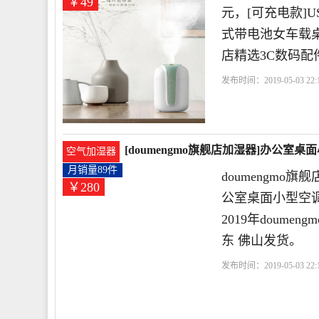
￥49
元，[可充电款]
式带电池女车载桌
店精选3C数码配
发布时间：2019-05-03 22:1
店
加湿器
可充电
补
[doumengmo旗舰店加湿器]办公室
空气加湿器
月销量89件
doumengmo
￥280
公室桌面小型空
2019年doum
东 佛山发货。
发布时间：2019-05-03 22:1
山市
交流电