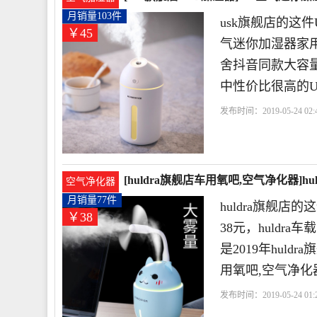
月销量103件
usk旗舰店的这件
￥45
气迷你加湿器家
舍抖音同款大容量
中性价比很高的U
发布时间：2019-05-24 02:4
器
科技有限公司
深圳
[huldra旗舰店车用氧吧,空气净化器]
空气净化器
月销量77件
huldra旗舰
￥38
38元，huld
是2019年hul
用氧吧,空气净化
发布时间：2019-05-24 01:2
化器
huldra旗舰店
加湿