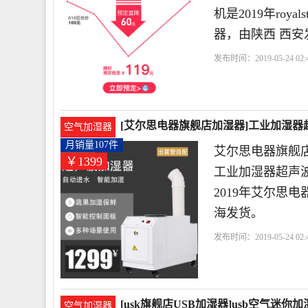
机是2019年ro
器，由陕西 西安
发布时间：2019-05-24 02:4
事达
遥控
支持
[艾尔思电器旗舰店加湿器]工业加湿器超
空气加湿器
月销量107件
艾尔思电器旗舰店
￥1399
工业加湿器超声
2019年艾尔思
海发货。
发布时间：2019-05-24 02:4
制
湿度
开关
[usk旗舰店USB加湿器]usb空气迷
空气加湿器