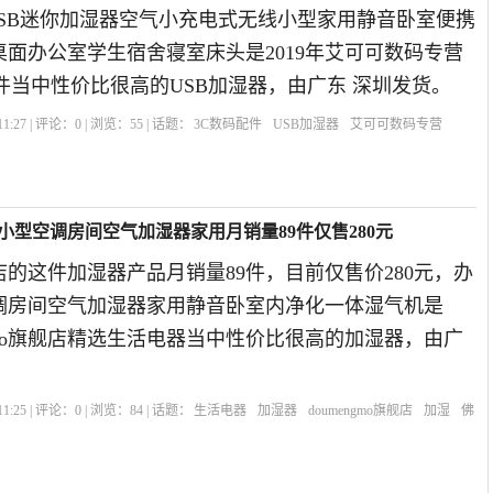
USB迷你加湿器空气小充电式无线小型家用静音卧室便携
面办公室学生宿舍寝室床头是2019年艾可可数码专营
件当中性价比很高的USB加湿器，由广东 深圳发货。
1:27 | 评论：
0
| 浏览：
55
| 话题：
3C数码配件
USB加湿器
艾可可数码专营
水
桌面小型空调房间空气加湿器家用月销量89件仅售280元
旗舰店的这件加湿器产品月销量89件，目前仅售价280元，办
调房间空气加湿器家用静音卧室内净化一体湿气机是
engmo旗舰店精选生活电器当中性价比很高的加湿器，由广
1:25 | 评论：
0
| 浏览：
84
| 话题：
生活电器
加湿器
doumengmo旗舰店
加湿
佛