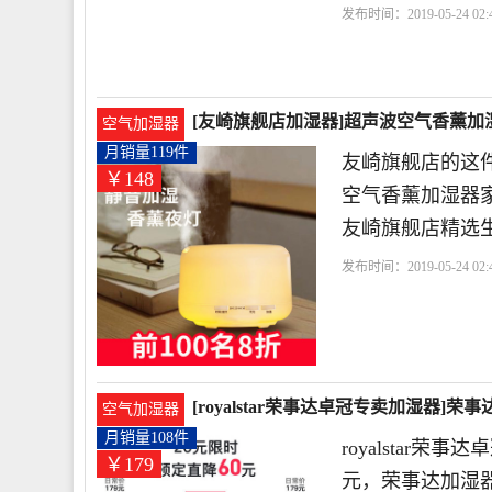
发布时间：2019-05-24 02:4
店
皓月
加湿器
风扇
[友崎旗舰店加湿器]超声波空气香薰加湿
空气加湿器
月销量119件
友崎旗舰店的这件
￥148
空气香薰加湿器家
友崎旗舰店精选
发布时间：2019-05-24 02:4
持
加湿
[royalstar荣事达卓冠专卖加湿器
空气加湿器
179元
月销量108件
royalstar
￥179
元，荣事达加湿