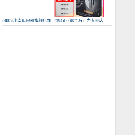
(400)[小南瓜电器旗舰店加
(394)[亚都金石汇力专卖店
湿器]小南瓜加湿器家用静
净化,加湿抽湿机配件]亚都
音卧室月销量198件仅售
空气净化器耗材滤网滤芯
59.9元
KJF28月销量0件仅售249元