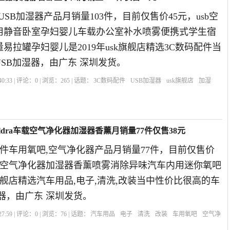
USB加湿器产品月销量103件，目前仅售价45元，usb空
用静音卧室孕妇婴儿车载办公室补水喷雾便携式学生宿
易拉罐孕妇婴儿是2019年usk旗舰店精选3C数码配件当
SB加湿器，由广东 深圳发货。
0:33 | 评论：
0
| 浏览：
265
| 话题：
3C数码配件
USB加湿器
usk旗舰店
加湿
市
huldra车载空气净化器加湿器香薰月销量77件仅售38元
店的这件车用氧吧,空气净化器产品月销量77件，目前仅售价
ra车载空气净化器加湿器香薰喷雾消除异味汽车内用迷你氧吧
dra旗舰店精选汽车用品,电子,清洗,改装当中性价比很高的车
器，由广东 深圳发货。
7:59 | 评论：
0
| 浏览：
76
| 话题：
汽车用品
电子
清洗
改装
车用氧吧
空气净
器
萌萌
异味