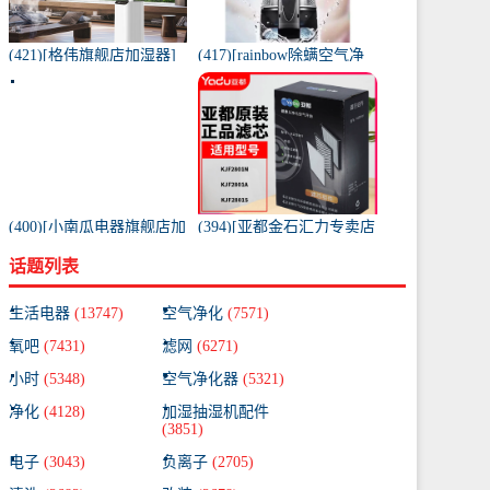
(421)[格伟旗舰店加湿器]
(417)[rainbow除螨空气净
工业加湿器大容量空气家
化,氧吧]美国原装进口水过
用月销量267件仅售398元
滤RAINBOW空气月销量0
件仅售31920元
(400)[小南瓜电器旗舰店加
(394)[亚都金石汇力专卖店
湿器]小南瓜加湿器家用静
净化,加湿抽湿机配件]亚都
话题列表
音卧室月销量198件仅售
空气净化器耗材滤网滤芯
59.9元
KJF28月销量0件仅售249元
生活电器
(13747)
空气净化
(7571)
氧吧
(7431)
滤网
(6271)
小时
(5348)
空气净化器
(5321)
净化
(4128)
加湿抽湿机配件
(3851)
电子
(3043)
负离子
(2705)