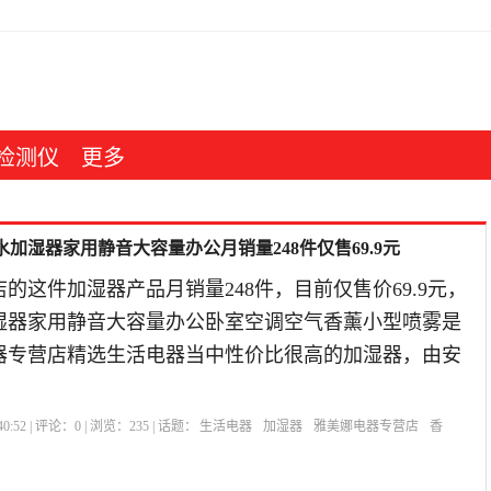
检测仪
更多
加湿器家用静音大容量办公月销量248件仅售69.9元
的这件加湿器产品月销量248件，目前仅售价69.9元，
湿器家用静音大容量办公卧室空调空气香薰小型喷雾是
电器专营店精选生活电器当中性价比很高的加湿器，由安
0:52 | 评论：
0
| 浏览：
235
| 话题：
生活电器
加湿器
雅美娜电器专营店
香