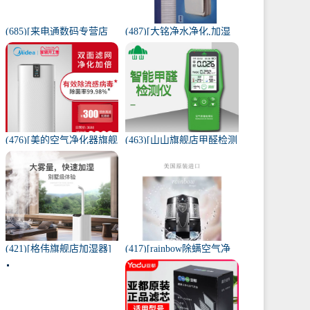
(685)[来电通数码专营店
(487)[大铭净水净化,加湿
USB加湿器]加湿器家用静
抽湿机配件]3M菲尔萃空
音卧室小米小型空气无线
气净化器静电滤网FACF月
可月销量213件仅售29元
销量1件仅售199元
(476)[美的空气净化器旗舰
(463)[山山旗舰店甲醛检测
店空气净化,氧吧]美的空气
仪]山山智能甲醛检测仪器
净化器家用除甲醛月销量
苯空气质量专业家月销量
170件仅售3698元
12件仅售298元
(421)[格伟旗舰店加湿器]
(417)[rainbow除螨空气净
工业加湿器大容量空气家
化,氧吧]美国原装进口水过
用月销量267件仅售398元
滤RAINBOW空气月销量0
件仅售31920元