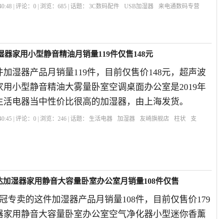
0:48 | 评论：
0
| 浏览：
685
| 话题：
3C数码配件
USB加湿器
来电通数码专营
器家用小型静音精油月销量119件仅售148元
加湿器产品月销量119件，目前仅售价148元，超声波
用小型静音精油大雾量卧室空调桌面办公室是2019年
生活电器当中性价比很高的加湿器，由上海发货。
0:45 | 评论：
0
| 浏览：
246
| 话题：
生活电器
加湿器
友崎旗舰店
柱状
支
]荣事达加湿器家用静音大容量卧室办公室月销量108件仅售
荣事达卓冠专卖的这件加湿器产品月销量108件，目前仅售价179
器家用静音大容量卧室办公室空气净化器小型迷你香薰