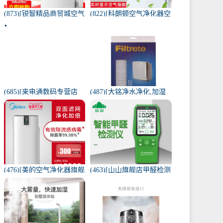
(873)[锐智精品商贸城空气
(822)[科朗顿空气净化器空
净化器]小米品质车载空气
气净化,氧吧]空气净化器除
净化器负离子车内氧吧月
甲醛家用客厅办公卧室除
销量0件仅售198元
雾月销量9件仅售168元
(685)[来电通数码专营店
(487)[大铭净水净化,加湿
USB加湿器]加湿器家用静
抽湿机配件]3M菲尔萃空
音卧室小米小型空气无线
气净化器静电滤网FACF月
可月销量213件仅售29元
销量1件仅售199元
(476)[美的空气净化器旗舰
(463)[山山旗舰店甲醛检测
店空气净化,氧吧]美的空气
仪]山山智能甲醛检测仪器
净化器家用除甲醛月销量
苯空气质量专业家月销量
170件仅售3698元
12件仅售298元