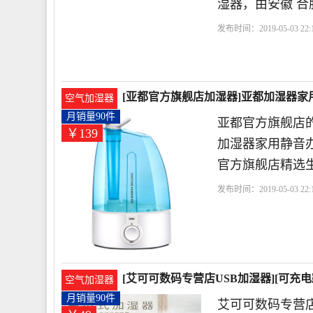
湿器，由安徽 合
发布时间：2019-05-03 22:1
状
支持
美菱
[亚都官方旗舰店加湿器]亚都加湿器家
空气加湿器
月销量90件
亚都官方旗舰店的
￥139
加湿器家用静音办
官方旗舰店精选
发布时间：2019-05-03 22:1
持
交流电
[艾可可数码专营店USB加湿器][可充电
空气加湿器
月销量90件
艾可可数码专营店