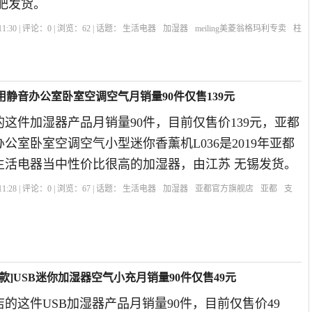
肥发货。
1:30 | 评论：
0
| 浏览：
62
| 话题：
生活电器
加湿器
meiling美菱翁格玛利专卖
柱
用静音办公室卧室空调空气月销量90件仅售139元
这件加湿器产品月销量90件，目前仅售价139元，亚都
公室卧室空调空气小型迷你香薰机L036是2019年亚都
生活电器当中性价比很高的加湿器，由江苏 无锡发货。
1:28 | 评论：
0
| 浏览：
67
| 话题：
生活电器
加湿器
亚都官方旗舰店
亚都
支
款]USB迷你加湿器空气小充月销量90件仅售49元
的这件USB加湿器产品月销量90件，目前仅售价49