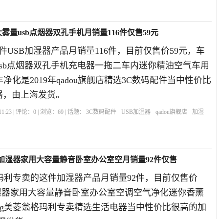
大雾量usb点烟器双孔手机月销量116件仅售59元
这件USB加湿器产品月销量116件，目前仅售价59元，车
usb点烟器双孔手机充电器一拖二车内迷你精油空气车用
净化是2019年qadou旗舰店精选3C数码配件当中性价比
器，由上海发货。
1:23 | 评论：
0
| 浏览：
69
| 话题：
3C数码配件
USB加湿器
qadou旗舰店
加湿
]美菱加湿器家用大容量静音卧室办公室空月销量92件仅售
菱翁格玛利专卖的这件加湿器产品月销量92件，目前仅售价
加湿器家用大容量静音卧室办公室空调空气净化迷你香薰
iling美菱翁格玛利专卖精选生活电器当中性价比很高的加