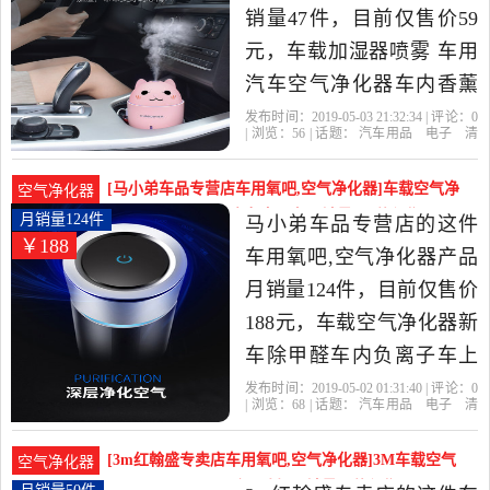
销量47件，目前仅售价59
元，车载加湿器喷雾 车用
汽车空气净化器车内香薰
消除异味迷你氧吧是2019
发布时间：2019-05-03 21:32:34 | 评论：
0
| 浏览：
56
| 话题：
汽车用品
电子
清
年凡畅车品专营店精选汽
洗
改装
车用氧吧
空气净化器
凡畅
车品专营店
指南车
异味
天蓝色
车用品,电子,清洗,改装当中
[马小弟车品专营店车用氧吧,空气净化器]车载空气净
空气净化器
性价比很高的车用氧吧,空
化器新车除甲醛车内负离子车月销量124件仅售188元
月销量124件
马小弟车品专营店的这件
￥188
气净化器，由浙江 金华发
车用氧吧,空气净化器产品
货。
月销量124件，目前仅售价
188元，车载空气净化器新
车除甲醛车内负离子车上
消除异味去烟味汽车用品
发布时间：2019-05-02 01:31:40 | 评论：
0
| 浏览：
68
| 话题：
汽车用品
电子
清
是2019年马小弟车品专营
洗
改装
车用氧吧
空气净化器
马小
弟车品专营店
英伦
典雅
负离子
店精选汽车用品,电子,清洗,
[3m红翰盛专卖店车用氧吧,空气净化器]3M车载空气
空气净化器
改装当中性价比很高的车
净化器车用多功能除异味烟月销量50件仅售849元