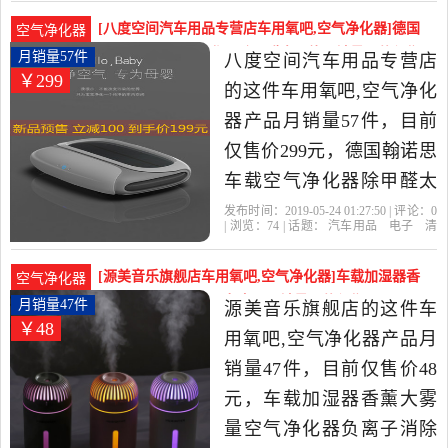
创新车品专营店
精油
中国
负离子
店精选汽车用品,电子,清洗,
[八度空间汽车用品专营店车用氧吧,空气净化器]德国
空气净化器
改装当中性价比很高的车
翰诺思车载空气净化器除甲醛太阳能月销量57件仅售
月销量57件
八度空间汽车用品专营店
￥299
299元
用氧吧,空气净化器，由福
的这件车用氧吧,空气净化
建 福州发货。
器产品月销量57件，目前
仅售价299元，德国翰诺思
车载空气净化器除甲醛太
阳能汽车内用除异味PM2.5
发布时间：2019-05-24 01:27:50 | 评论：
0
| 浏览：
74
| 话题：
汽车用品
电子
清
氧吧是2019年八度空间汽
洗
改装
车用氧吧
空气净化器
八度
空间汽车用品专营店
标配
滤芯
官
车用品专营店精选汽车用
方
[源美音乐旗舰店车用氧吧,空气净化器]车载加湿器香
空气净化器
品,电子,清洗,改装当中性价
薰大雾量空气净化器负离子月销量47件仅售48元
月销量47件
源美音乐旗舰店的这件车
￥48
比很高的车用氧吧,空气净
用氧吧,空气净化器产品月
化器，由广东 深圳发货。
销量47件，目前仅售价48
元，车载加湿器香薰大雾
量空气净化器负离子消除