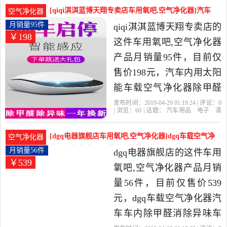
器
杀菌
性价比很高的空气净化,氧
[qiqi淇淇蓝博天翔专卖店车用氧吧,空气净化器]汽车
空气净化器
吧，由上海发货。
内用太阳能车载空气净化器除甲醛负月销量95件仅售
月销量95件
qiqi淇淇蓝博天翔专卖店的
￥198
198元
这件车用氧吧,空气净化器
产品月销量95件，目前仅
售价198元，汽车内用太阳
能车载空气净化器除甲醛
负离子氧吧香薰去异味
发布时间：2019-04-29 01:19:24 | 评论：
0
| 浏览：
60
| 话题：
汽车用品
电子
清
PM2.5是2019年qiqi淇淇蓝
洗
改装
车用氧吧
空气净化器
qiqi
淇淇蓝博天翔专卖店
空气净化器
加强
博天翔专卖店精选汽车用
版
负离子
[dgq电器旗舰店车用氧吧,空气净化器]dgq车载空气净
空气净化器
品,电子,清洗,改装当中性价
化器汽车车内除甲醛消月销量56件仅售539元
月销量56件
dgq电器旗舰店的这件车用
￥539
比很高的车用氧吧,空气净
氧吧,空气净化器产品月销
化器，由广东 广州发货。
量56件，目前仅售价539
元，dgq车载空气净化器汽
车车内除甲醛消除异味车