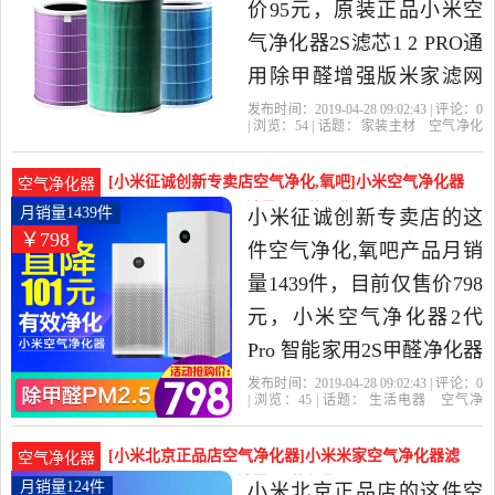
价95元，原装正品小米空
气净化器2S滤芯1 2 PRO通
用除甲醛增强版米家滤网
是2019年HI3G精选家装主
发布时间：2019-04-28 09:02:43 | 评论：
0
| 浏览：
54
| 话题：
家装主材
空气净化
材当中性价比很高的空气
器
HI3G
滤芯
增强版
破损
净化器，由北京发货。
[小米征诚创新专卖店空气净化,氧吧]小米空气净化器
空气净化器
2代Pro 智能家用2月销量1439件仅售798元
月销量1439件
小米征诚创新专卖店的这
￥798
件空气净化,氧吧产品月销
量1439件，目前仅售价798
元，小米空气净化器2代
Pro 智能家用2S甲醛净化器
室内除甲醛雾霾搭滤是
发布时间：2019-04-28 09:02:43 | 评论：
0
| 浏览：
45
| 话题：
生活电器
空气净
2019年小米征诚创新专卖
化
氧吧
小米征诚创新专卖店
小
米
空气净化器
滤芯
店精选生活电器当中性价
[小米北京正品店空气净化器]小米米家空气净化器滤
空气净化器
比很高的空气净化,氧吧，
芯 除甲醛增强版月销量124件仅售107.9元
月销量124件
小米北京正品店的这件空