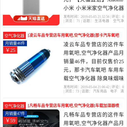
小米 小米米家空气净化器
2S智能氧吧除甲醛是2019
发布时间：2019-05-05 21:32:56 | 评论：
0
| 浏览：
71
| 话题：
生活电器
空气净
年绿森数码官方旗舰店精
化
氧吧
绿森数码官方旗舰店
小
米
小时
空气净化器
选生活电器当中性价比很
[凌云车品专营店车用氧吧,空气净化器]那卡汽车氧吧
空气净化器
高的空气净化,氧吧，由上
车用车载空气净化器 除月销量46件仅售25元
月销量46件
凌云车品专营店的这件车
￥25
海发货。
用氧吧,空气净化器产品月
销量46件，目前仅售价25
元，那卡汽车氧吧 车用车
载空气净化器 除臭味烟味
异味是2019年凌云车品专
发布时间：2019-05-04 21:06:42 | 评论：
0
| 浏览：
73
| 话题：
汽车用品
电子
清
营店精选汽车用品,电子,清
洗
改装
车用氧吧
空气净化器
凌云
车品专营店
异味
负离子
电源
洗,改装当中性价比很高的
[凡畅车品专营店车用氧吧,空气净化器]车载加湿器喷
空气净化器
车用氧吧,空气净化器，由
雾 车用 汽车空气净化器月销量47件仅售59元
月销量47件
凡畅车品专营店的这件车
￥59
浙江 绍兴发货。
用氧吧,空气净化器产品月