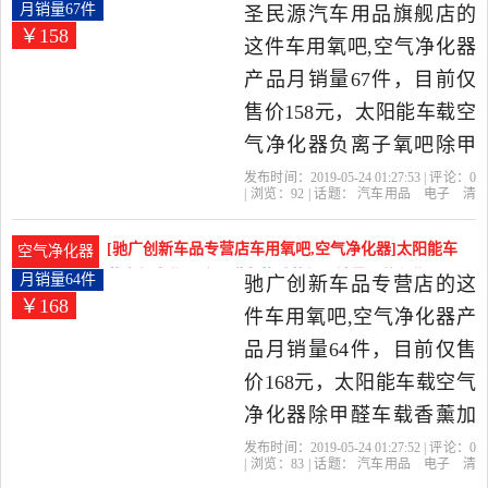
当中性价比很高的车用氧
车载空气净化器负离子氧吧除甲醛月销量67件仅售
月销量67件
圣民源汽车用品旗舰店的
￥158
158元
吧,空气净化器，由广东 深
这件车用氧吧,空气净化器
圳发货。
产品月销量67件，目前仅
售价158元，太阳能车载空
气净化器负离子氧吧除甲
醛新车除异味多功能汽车
发布时间：2019-05-24 01:27:53 | 评论：
0
| 浏览：
92
| 话题：
汽车用品
电子
清
用品是2019年圣民源汽车
洗
改装
车用氧吧
空气净化器
圣民
源汽车用品旗舰店
车牌
负离子
太阳
用品旗舰店精选汽车用品,
能
[驰广创新车品专营店车用氧吧,空气净化器]太阳能车
空气净化器
电子,清洗,改装当中性价比
载空气净化器除甲醛车载香薰加月销量64件仅售168
月销量64件
驰广创新车品专营店的这
￥168
元
很高的车用氧吧,空气净化
件车用氧吧,空气净化器产
器，由广东 深圳发货。
品月销量64件，目前仅售
价168元，太阳能车载空气
净化器除甲醛车载香薰加
湿器喷雾负离子除味是
发布时间：2019-05-24 01:27:52 | 评论：
0
| 浏览：
83
| 话题：
汽车用品
电子
清
2019年驰广创新车品专营
洗
改装
车用氧吧
空气净化器
驰广