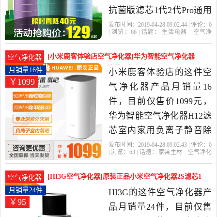
抗菌版滤芯1代2代Pro通用
2S除甲醛PM2.5颗粒物是
发布时间：2019-04-28 09:02:44 | 评论：
0
| 浏览：
66
| 话题：
生活电器
空气净
2019年小米征诚创新专卖
化
氧吧
小米征诚创新专卖店
滤
芯
小米
空气净化器
店精选生活电器当中性价
[小米鹿客体验店空气净化器]华为智能空气净化器
空气净化器
比很高的空气净化,氧吧，
H12滤芯室内家用月销量16件仅售1099元
月销量16件
小米鹿客体验店的这件空
￥1099
由北京发货。
气净化器产品月销量16
件，目前仅售价1099元，
华为智能空气净化器H12滤
芯室内家用负离子静音除
甲醛雾霾小米粒是2019年
发布时间：2019-04-28 09:02:43 | 评论：
0
| 浏览：
63
| 话题：
家装主材
空气净化
小米鹿客体验店精选家装
器
小米鹿客体验店
华为
空气净化
器
智能
主材当中性价比很高的空
[HI3G空气净化器]原装正品小米空气净化器2S滤芯1
空气净化器
气净化器，由上海发货。
2月销量24件仅售95元
月销量24件
HI3G的这件空气净化器产
￥95
品月销量24件，目前仅售