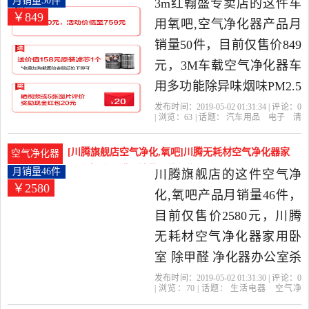
月销量50件
3m红翰盛专卖店的这件车
￥849
用氧吧,空气净化器，由浙
用氧吧,空气净化器产品月
江 金华发货。
销量50件，目前仅售价849
元，3M车载空气净化器车
用多功能除异味烟味PM2.5
智能去除甲醛净化器是
发布时间：2019-05-02 01:31:34 | 评论：
0
| 浏览：
63
| 话题：
汽车用品
电子
清
2019年3m红翰盛专卖店精
洗
改装
车用氧吧
空气净化器
3m红
翰盛专卖店
发货
小时
客服
选汽车用品,电子,清洗,改装
[川腾旗舰店空气净化,氧吧]川腾无耗材空气净化器家
空气净化器
当中性价比很高的车用氧
用卧室 除甲醛月销量46件仅售2580元
月销量46件
川腾旗舰店的这件空气净
￥2580
吧,空气净化器，由湖北 武
化,氧吧产品月销量46件，
汉发货。
目前仅售价2580元，川腾
无耗材空气净化器家用卧
室 除甲醛 净化器办公室杀
菌除二手烟是2019年川腾
发布时间：2019-05-02 01:31:30 | 评论：
0
| 浏览：
70
| 话题：
生活电器
空气净
旗舰店精选生活电器当中
化
氧吧
川腾旗舰店
滤网
空气净化