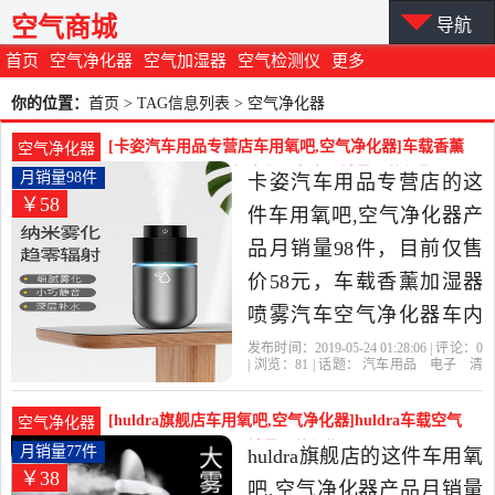
空气商城
导航
首页
空气净化器
空气加湿器
空气检测仪
更多
你的位置：
首页
> TAG信息列表 > 空气净化器
[卡姿汽车用品专营店车用氧吧,空气净化器]车载香薰
空气净化器
加湿器喷雾汽车空气净化器车内月销量98件仅售58元
月销量98件
卡姿汽车用品专营店的这
￥58
件车用氧吧,空气净化器产
品月销量98件，目前仅售
价58元，车载香薰加湿器
喷雾汽车空气净化器车内
异味消除器车用迷你氧吧
发布时间：2019-05-24 01:28:06 | 评论：
0
| 浏览：
81
| 话题：
汽车用品
电子
清
是2019年卡姿汽车用品专
洗
改装
车用氧吧
空气净化器
卡姿
汽车用品专营店
精油
香水
异味
营店精选汽车用品,电子,清
[huldra旗舰店车用氧吧,空气净化器]huldra车载空气
空气净化器
洗,改装当中性价比很高的
净化器加湿器香薰月销量77件仅售38元
月销量77件
huldra旗舰店的这件车用氧
￥38
车用氧吧,空气净化器，由
吧,空气净化器产品月销量