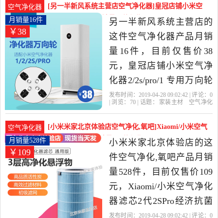
装主材当中性价比很高的
[另一半新风系统主营店空气净化器]皇冠店铺小米空
空气净化器
空气净化器，由北京发
气净化器2/2s/pr月销量16件仅售38元
月销量16件
另一半新风系统主营店的
￥38
货。
这件空气净化器产品月销
量16件，目前仅售价38
元，皇冠店铺小米空气净
化器2/2s/pro/1 专用万向轮
底座轮子带刹车是2019年
发布时间：2019-04-28 09:02:42 | 评论：
0
| 浏览：
70
| 话题：
家装主材
空气净化
另一半新风系统主营店精
器
另一半新风系统主营店
万向轮
小
米
皇冠
选家装主材当中性价比很
[小米米家北京体验店空气净化,氧吧]Xiaomi/小米空气
空气净化器
高的空气净化器，由广东
净化器滤芯2代月销量528件仅售109元
月销量528件
小米米家北京体验店的这
￥109
东莞发货。
件空气净化,氧吧产品月销
量528件，目前仅售价109
元，Xiaomi/小米空气净化
器滤芯2代2SPro经济抗菌
除甲醛原装正品包邮是
发布时间：2019-04-28 09:02:42 | 评论：
0