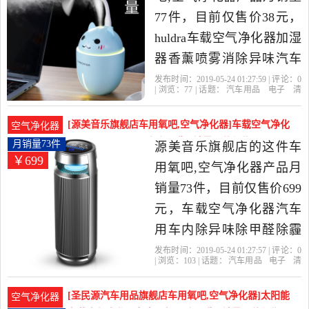
浙江 金华发货。
77件，目前仅售价38元，
huldra车载空气净化器加湿
器香薰喷雾消除异味汽车
内用迷你氧吧是2019年
发布时间：2019-05-24 01:27:59 | 评论：
0
| 浏览：
77
| 话题：
汽车用品
电子
清
huldra旗舰店精选汽车用品,
洗
改装
车用氧吧
空气净化
器
huldra旗舰店
加湿器
萌萌
异味
电子,清洗,改装当中性价比
[源美音乐旗舰店车用氧吧,空气净化器]车载空气净化
空气净化器
很高的车用氧吧,空气净化
器汽车用车内除异味除甲醛月销量73件仅售699元
月销量73件
源美音乐旗舰店的这件车
￥699
器，由广东 深圳发货。
用氧吧,空气净化器产品月
销量73件，目前仅售价699
元，车载空气净化器汽车
用车内除异味除甲醛除霾
烟味多功能负离子氧吧是
发布时间：2019-05-24 01:27:57 | 评论：
0
| 浏览：
103
| 话题：
汽车用品
电子
清
2019年源美音乐旗舰店精
洗
改装
车用氧吧
空气净化器
源美
音乐旗舰店
烟味
负离子
甲醛
选汽车用品,电子,清洗,改装
[圣民源汽车用品旗舰店车用氧吧,空气净化器]太阳能
空气净化器