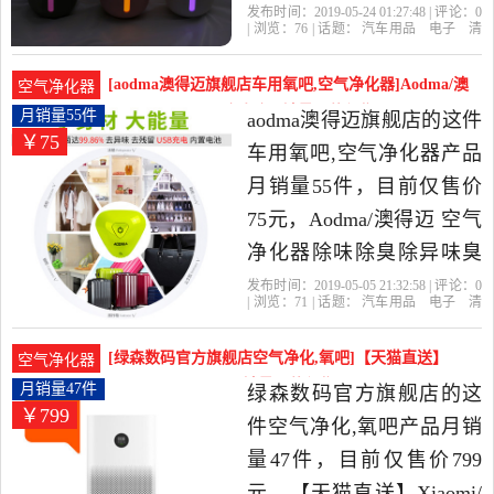
异味汽车室内迷你氧吧是
发布时间：2019-05-24 01:27:48 | 评论：
0
| 浏览：
76
| 话题：
汽车用品
电子
清
2019年源美音乐旗舰店精
洗
改装
车用氧吧
空气净化器
源美
音乐旗舰店
大雾
升级版
异味
选汽车用品,电子,清洗,改装
[aodma澳得迈旗舰店车用氧吧,空气净化器]Aodma/澳
空气净化器
当中性价比很高的车用氧
得迈 空气净化器除味除月销量55件仅售75元
月销量55件
aodma澳得迈旗舰店的这件
￥75
吧,空气净化器，由广东 深
车用氧吧,空气净化器产品
圳发货。
月销量55件，目前仅售价
75元，Aodma/澳得迈 空气
净化器除味除臭除异味臭
氧充电保鲜冰箱除味宝是
发布时间：2019-05-05 21:32:58 | 评论：
0
| 浏览：
71
| 话题：
汽车用品
电子
清
2019年aodma澳得迈旗舰店
洗
改装
车用氧吧
空气净化
器
aodma澳得迈旗舰店
臭氧
异
精选汽车用品,电子,清洗,改
味
杀菌
[绿森数码官方旗舰店空气净化,氧吧]【天猫直送】
空气净化器
装当中性价比很高的车用
Xiaomi/小米 小米月销量47件仅售799元
月销量47件
绿森数码官方旗舰店的这
￥799
氧吧,空气净化器，由广东
件空气净化,氧吧产品月销
深圳发货。
量47件，目前仅售价799
元，【天猫直送】Xiaomi/