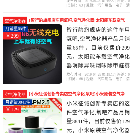
用去烟味负离子臭氧是
发布时间：2019-04-29 01:19:22 | 评论：
0
| 浏览：
63
| 话题：
汽车用品
电子
清
2019年dgq电器旗舰店精选
洗
改装
车用氧吧
空气净化器
dgq
电器旗舰店
充电器
负离子
臭氧
汽车用品,电子,清洗,改装当
[智行豹旗舰店车用氧吧,空气净化器]太阳能车载空气
空气净化器
中性价比很高的车用氧吧,
净化器消除异味烟味除甲月销量65件仅售299元
月销量65件
智行豹旗舰店的这件车用
￥299
空气净化器，由广东 佛山
氧吧,空气净化器产品月销
发货。
量65件，目前仅售价299
元，太阳能车载空气净化
器消除异味烟味除甲醛雾
霾pm2.5汽车内用USB版是
发布时间：2019-04-29 01:19:17 | 评论：
0
| 浏览：
68
| 话题：
汽车用品
电子
清
2019年智行豹旗舰店精选
洗
改装
车用氧吧
空气净化器
智行
豹旗舰店
滤网
太阳能
供电
汽车用品,电子,清洗,改装当
[小米征诚创新专卖店空气净化,氧吧]小米原装空气净
空气净化器
中性价比很高的车用氧吧,
化器抗菌版滤芯1代2代月销量3841件仅售129元
月销量3841件
小米征诚创新专卖店的这
￥129
空气净化器，由上海发
件空气净化,氧吧产品月销
货。
量3841件，目前仅售价129
元，小米原装空气净化器