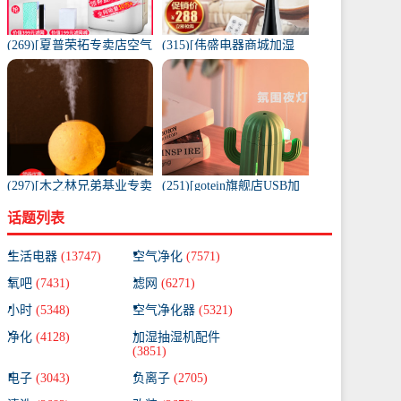
(269)[夏普荣拓专卖店空气
(315)[伟盛电器商城加湿
净化,氧吧]夏普空气净化器
器]空气加湿器家用静音卧
家用W38月销量99件仅售
室除螨杀菌大雾量月销量
2299元
99件仅售288元
(297)[木之林兄弟基业专卖
(251)[gotein旗舰店USB加
店USB加湿器]月球充电加
湿器]充电款usb无线加湿
话题列表
湿器小型迷你usb家用静音
器仙人掌便携式喷月销量
月销量99件仅售68元
99件仅售58元
生活电器
(13747)
空气净化
(7571)
氧吧
(7431)
滤网
(6271)
小时
(5348)
空气净化器
(5321)
净化
(4128)
加湿抽湿机配件
(3851)
电子
(3043)
负离子
(2705)