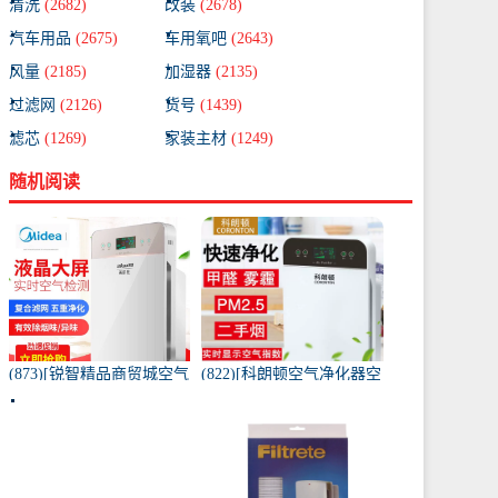
清洗
(2682)
改装
(2678)
汽车用品
(2675)
车用氧吧
(2643)
风量
(2185)
加湿器
(2135)
过滤网
(2126)
货号
(1439)
滤芯
(1269)
家装主材
(1249)
随机阅读
(873)[锐智精品商贸城空气
(822)[科朗顿空气净化器空
净化器]小米品质车载空气
气净化,氧吧]空气净化器除
净化器负离子车内氧吧月
甲醛家用客厅办公卧室除
销量0件仅售198元
雾月销量9件仅售168元