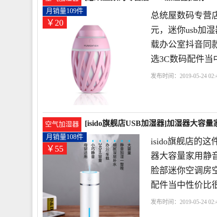
月销量109件
总统屋数码专营店
￥20
元，迷你usb
载办公室抖音同款
选3C数码配件当
发布时间：2019-05-24 02:
[isido旗舰店USB加湿器]加湿器大
空气加湿器
月销量108件
isido旗舰店的
￥55
器大容量家用静
脸部迷你空调房空气
配件当中性价比
发布时间：2019-05-24 02: