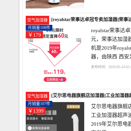
[royalstar荣事达卓冠专卖加湿器
空气加湿器
179元
月销量108件
royalstar
￥179
元，荣事达加湿
机是2019年ro
器，由陕西 西安
发布时间：2019-05-24 02:
[艾尔思电器旗舰店加湿器]工业加湿器超
空气加湿器
月销量107件
艾尔思电器旗舰店
￥1399
工业加湿器超声
2019年艾尔思