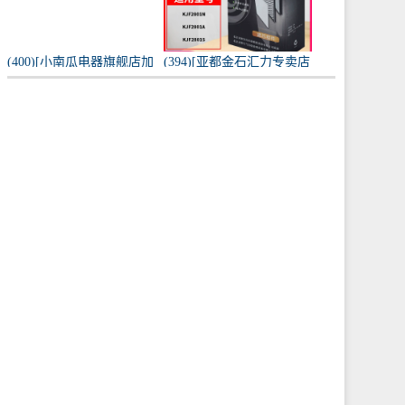
(400)[小南瓜电器旗舰店加
(394)[亚都金石汇力专卖店
湿器]小南瓜加湿器家用静
净化,加湿抽湿机配件]亚都
音卧室月销量198件仅售
空气净化器耗材滤网滤芯
59.9元
KJF28月销量0件仅售249元