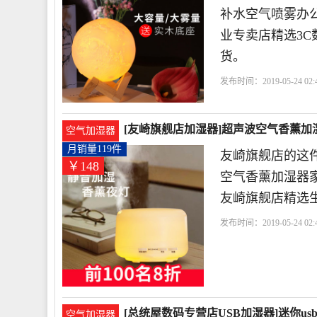
补水空气喷雾办公
业专卖店精选3C
货。
发布时间：2019-05-24 02:
[友崎旗舰店加湿器]超声波空气香薰加湿
空气加湿器
月销量119件
友崎旗舰店的这件
￥148
空气香薰加湿器家
友崎旗舰店精选
发布时间：2019-05-24 02:
[总统屋数码专营店USB加湿器]迷你us
空气加湿器