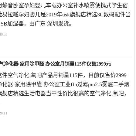
用静音卧室孕妇婴儿车载办公室补水喷雾便携式学生宿
易拉罐孕妇婴儿是2019年usk旗舰店精选3C数码配件当
SB加湿器，由广东 深圳发货。
40:33
净化器 家用除甲醛 办公室月销量115件仅售2999元
件空气净化,氧吧产品月销量115件，目前仅售价2999
化器 家用除甲醛 办公室工业ffu过滤pm2.5雾霾二手烟
克旗舰店精选生活电器当中性价比很高的空气净化,氧吧，
。
28:11