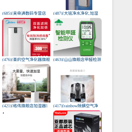
(685)[来电通数码专营店
(487)[大铭净水净化,加湿
USB加湿器]加湿器家用静
抽湿机配件]3M菲尔萃空
音卧室小米小型空气无线
气净化器静电滤网FACF月
可月销量213件仅售29元
销量1件仅售199元
(476)[美的空气净化器旗舰
(463)[山山旗舰店甲醛检测
店空气净化,氧吧]美的空气
仪]山山智能甲醛检测仪器
净化器家用除甲醛月销量
苯空气质量专业家月销量
170件仅售3698元
12件仅售298元
(421)[格伟旗舰店加湿器]
(417)[rainbow除螨空气净
工业加湿器大容量空气家
化,氧吧]美国原装进口水过
用月销量267件仅售398元
滤RAINBOW空气月销量0
件仅售31920元