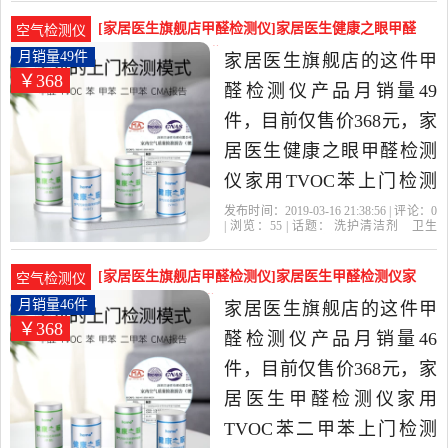
舰店
家居
套装
医生
清洁剂,卫生巾,纸,香薰当中
[家居医生旗舰店甲醛检测仪]家居医生健康之眼甲醛
空气检测仪
性价比很高的甲醛检测
检测月销量49件仅售368元
月销量49件
家居医生旗舰店的这件甲
￥368
仪，由广东 深圳发货。
醛检测仪产品月销量49
件，目前仅售价368元，家
居医生健康之眼甲醛检测
仪家用TVOC苯上门检测
CMA室内空气检测是2019
发布时间：2019-03-16 21:38:56 | 评论：
0
| 浏览：
55
| 话题：
洗护清洁剂
卫生
年家居医生旗舰店精选洗
巾
纸
香薰
甲醛检测仪
家居医生旗
舰店
家居
医生
甲醛
护清洁剂,卫生巾,纸,香薰当
[家居医生旗舰店甲醛检测仪]家居医生甲醛检测仪家
空气检测仪
中性价比很高的甲醛检测
用T月销量46件仅售368元
月销量46件
家居医生旗舰店的这件甲
￥368
仪，由广东 深圳发货。
醛检测仪产品月销量46
件，目前仅售价368元，家
居医生甲醛检测仪家用
TVOC苯二甲苯上门检测