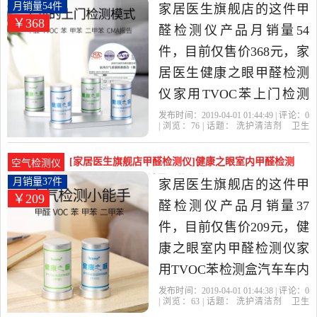
很高的甲醛检测仪，由广
检测仪家用TVO月销量54件仅售368元
月销量54件
家居医生旗舰店的这件甲
￥368
东 深圳发货。
醛检测仪产品月销量54
件，目前仅售价368元，家
居医生健康之眼甲醛检测
仪家用TVOC苯上门检测
CMA室内空气检测是2019
发布时间：2019-04-01 01:44:49 | 评论：
0
| 浏览：
76
| 话题：
洗护清洁剂
卫生
年家居医生旗舰店精选洗
巾
纸
香薰
甲醛检测仪
家居医生旗
舰店
家居
医生
甲醛
护清洁剂,卫生巾,纸,香薰当
[家居医生旗舰店甲醛检测仪]健康之眼室内甲醛检测
空气检测仪
中性价比很高的甲醛检测
仪家用TVOC苯月销量37件仅售209元
月销量37件
家居医生旗舰店的这件甲
￥209
仪，由广东 深圳发货。
醛检测仪产品月销量37
件，目前仅售价209元，健
康之眼室内甲醛检测仪家
用TVOC苯检测盒汽车车内
空气质量实验室是2019年
发布时间：2019-04-01 01:44:38 | 评论：
0
| 浏览：
63
| 话题：
洗护清洁剂
卫生
家居医生旗舰店精选洗护
巾
纸
香薰
甲醛检测仪
家居医生旗