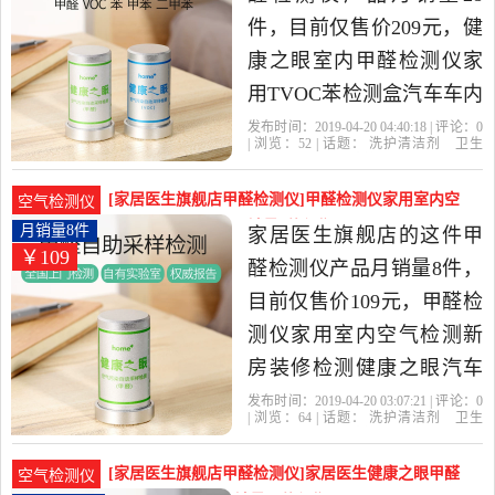
件，目前仅售价209元，健
康之眼室内甲醛检测仪家
用TVOC苯检测盒汽车车内
空气质量实验室是2019年
发布时间：2019-04-20 04:40:18 | 评论：
0
| 浏览：
52
| 话题：
洗护清洁剂
卫生
家居医生旗舰店精选洗护
巾
纸
香薰
甲醛检测仪
家居医生旗
舰店
家居
套装
医生
清洁剂,卫生巾,纸,香薰当中
[家居医生旗舰店甲醛检测仪]甲醛检测仪家用室内空
空气检测仪
性价比很高的甲醛检测
气检测新房装修检月销量8件仅售109元
月销量8件
家居医生旗舰店的这件甲
￥109
仪，由广东 深圳发货。
醛检测仪产品月销量8件，
目前仅售价109元，甲醛检
测仪家用室内空气检测新
房装修检测健康之眼汽车
车内空气是2019年家居医
发布时间：2019-04-20 03:07:21 | 评论：
0
| 浏览：
64
| 话题：
洗护清洁剂
卫生
生旗舰店精选洗护清洁剂,
巾
纸
香薰
甲醛检测仪
家居医生旗
舰店
甲醛
家居
医生
卫生巾,纸,香薰当中性价比
[家居医生旗舰店甲醛检测仪]家居医生健康之眼甲醛
空气检测仪