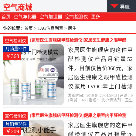
空气商城
导航
首页
空气净化器
空气加湿器
空气检测仪
更多
你的位置：
首页
> TAG信息列表 > 医生
[家居医生旗舰店甲醛检测仪]家居医生健康之眼甲醛
空气检测仪
检测仪家用TVO月销量52件仅售368元
月销量52件
家居医生旗舰店的这件甲
￥368
醛检测仪产品月销量52
件，目前仅售价368元，家
居医生健康之眼甲醛检测
仪家用TVOC苯上门检测
CMA室内空气检测是2019
发布时间：2019-04-20 04:59:03 | 评论：
0
| 浏览：
68
| 话题：
洗护清洁剂
卫生
年家居医生旗舰店精选洗
巾
纸
香薰
甲醛检测仪
家居医生旗
舰店
家居
医生
甲醛
护清洁剂,卫生巾,纸,香薰当
[家居医生旗舰店甲醛检测仪]健康之眼室内甲醛检测
空气检测仪
中性价比很高的甲醛检测
仪家用TVOC苯月销量28件仅售209元
月销量28件
家居医生旗舰店的这件甲
￥209
仪，由广东 深圳发货。
醛检测仪产品月销量28