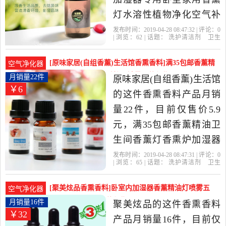
灯水溶性植物净化空气补
充液是2019年a1058000精
发布时间：2019-04-28 08:47:32 | 评论：
0
| 浏览：
62
| 话题：
洗护清洁剂
卫生
选洗护清洁剂,卫生巾,纸,香
巾
纸
香薰
香熏香料
a1058000
思
源
简装
香薰
薰当中性价比很高的香熏
[原味家居(自组香薰)生活馆香熏香料]满35包邮香薰精
空气净化器
香料，由山东 济南发货。
油卫生间香薰灯香熏炉月销量22件仅售5.9元
月销量22件
原味家居(自组香薰)生活馆
￥6
的这件香熏香料产品月销
量22件，目前仅售价5.9
元，满35包邮香薰精油卫
生间香薰灯香熏炉加湿器
熏香檀香安神净化空气是
发布时间：2019-04-28 08:47:31 | 评论：
0
| 浏览：
65
| 话题：
洗护清洁剂
卫生
2019年原味家居(自组香薰)
巾
纸
香薰
香熏香料
原味家居(自组
香薰)生活馆
檀香
简装
畅顺
生活馆精选洗护清洁剂,卫
[聚美炫品香熏香料]卧室内加湿器香薰精油灯喷雾五
空气净化器
生巾,纸,香薰当中性价比很
星级酒店月销量16件仅售32元
月销量16件
聚美炫品的这件香熏香料
￥32
高的香熏香料，由广东 广
产品月销量16件，目前仅