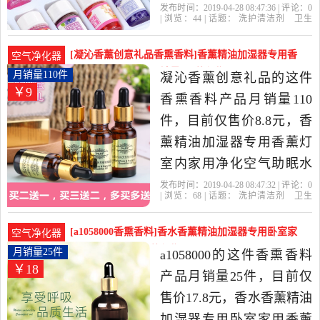
气是2019年Feel香薰用品店
发布时间：2019-04-28 08:47:36 | 评论：
0
| 浏览：
44
| 话题：
洗护清洁剂
卫生
精选洗护清洁剂,卫生巾,纸,
巾
纸
香薰
香熏香料
Feel香薰用品
店
简装
精油
甜橙
香薰当中性价比很高的香
[凝沁香薰创意礼品香熏香料]香薰精油加湿器专用香
空气净化器
熏香料，由上海发货。
薰灯室内家用净化月销量110件仅售8.8元
月销量110件
凝沁香薰创意礼品的这件
￥9
香熏香料产品月销量110
件，目前仅售价8.8元，香
薰精油加湿器专用香薰灯
室内家用净化空气助眠水
溶性薰衣草精油是2019年
发布时间：2019-04-28 08:47:32 | 评论：
0
| 浏览：
68
| 话题：
洗护清洁剂
卫生
凝沁香薰创意礼品精选洗
巾
纸
香薰
香熏香料
凝沁香薰创意
礼品
精油
简装
薰衣草
护清洁剂,卫生巾,纸,香薰当
[a1058000香熏香料]香水香薰精油加湿器专用卧室家
空气净化器
中性价比很高的香熏香
用香薰灯月销量25件仅售17.8元
月销量25件
a1058000的这件香熏香料
￥18
料，由浙江 金华发货。
产品月销量25件，目前仅
售价17.8元，香水香薰精油
加湿器专用卧室家用香薰