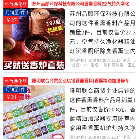
价比很高的香熏香料，由
[苏州品顾环保科技有限公司香熏香料]空气持久净化
空气净化器
山东 济南发货。
器精油灯沉香厕所除臭香薰月销量2件仅售27.3元
月销量2件
苏州品顾环保科技有限公
￥27
司的这件香熏香料产品月
销量2件，目前仅售价27.3
元，空气持久净化器精油
灯沉香厕所除臭香薰室内
花香型手工清香剂客厅是
发布时间：2019-04-28 08:25:42 | 评论：
0
| 浏览：
45
| 话题：
洗护清洁剂
卫生
2019年苏州品顾环保科技
巾
纸
香薰
香熏香料
苏州品顾环保
科技有限公司
套餐
香炉
套装
有限公司精选洗护清洁剂,
[隆明联合商贸企业店铺香熏香料]香薰精油加湿器专
空气净化器
卫生巾,纸,香薰当中性价比
用卧室内家用熏香薰机月销量1件仅售20.8元
月销量1件
隆明联合商贸企业店铺的
￥21
很高的香熏香料，由广西
这件香熏香料产品月销量1
防城港发货。
件，目前仅售价20.8元，香
薰精油加湿器专用卧室内
家用熏香薰机炉灯持久净
化空气香精油是2019年隆
发布时间：2019-04-28 08:25:37 | 评论：
0