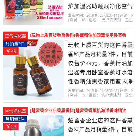
炉加湿器助睡眠净化空气
精油是2019年美丽前沿(香
发布时间：2019-04-28 08:35:14 | 评论：
0
| 浏览：
85
| 话题：
洗护清洁剂
卫生
薰家居)精选洗护清洁剂,卫
巾
纸
香薰
香熏香料
美丽前沿(香薰
家居)
泰国
简装
香薰
生巾,纸,香薰当中性价比很
[玩物上质百货香熏香料]香薰精油加湿器专用卧室香
空气净化器
高的香熏香料，由上海发
薰灯水溶性香月销量2件仅售49元
月销量2件
玩物上质百货的这件香熏
￥49
货。
香料产品月销量2件，目前
仅售价49元，香薰精油加
湿器专用卧室香薰灯水溶
性香精油熏香家用室内净
化空气是2019年玩物上质
发布时间：2019-04-28 08:35:08 | 评论：
0
| 浏览：
71
| 话题：
洗护清洁剂
卫生
百货精选洗护清洁剂,卫生
巾
纸
香薰
香熏香料
玩物上质百
货
备注
香型
勿忘我
巾,纸,香薰当中性价比很高
[楚留香企业店香熏香料]楚留香香薰机海洋香味精油
空气净化器
的香熏香料，由安徽 合肥
清淡香型家居月销量3件仅售22.64元
月销量3件
楚留香企业店的这件香熏
￥23
发货。
香料产品月销量3件，目前