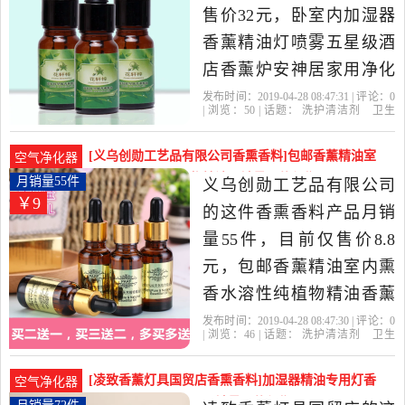
州发货。
售价32元，卧室内加湿器
香薰精油灯喷雾五星级酒
店香薰炉安神居家用净化
空气是2019年聚美炫品精
发布时间：2019-04-28 08:47:31 | 评论：
0
| 浏览：
50
| 话题：
洗护清洁剂
卫生
选洗护清洁剂,卫生巾,纸,香
巾
纸
香薰
香熏香料
聚美炫品
精
油
海蓝
简装
薰当中性价比很高的香熏
[义乌创勋工艺品有限公司香熏香料]包邮香薰精油室
空气净化器
香料，由广东 广州发货。
内熏香水溶性纯植物精油月销量55件仅售8.8元
月销量55件
义乌创勋工艺品有限公司
￥9
的这件香熏香料产品月销
量55件，目前仅售价8.8
元，包邮香薰精油室内熏
香水溶性纯植物精油香薰
灯加湿器专用净化空气是
发布时间：2019-04-28 08:47:30 | 评论：
0
| 浏览：
46
| 话题：
洗护清洁剂
卫生
2019年义乌创勋工艺品有
巾
纸
香薰
香熏香料
义乌创勋工艺
品有限公司
简装
精油
檀香
限公司精选洗护清洁剂,卫
[凌致香薰灯具国贸店香熏香料]加湿器精油专用灯香
空气净化器
生巾,纸,香薰当中性价比很
薰精油卧室熏香家用月销量72件仅售12元