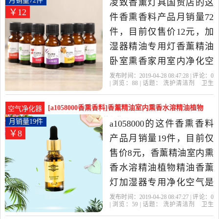
月销量72件
凌致香薰灯具国贸店的这
￥12
高的香熏香料，由浙江 金
件香熏香料产品月销量72
华发货。
件，目前仅售价12元，加
湿器精油专用灯香薰精油
卧室熏香家用室内净化空
气水溶性香精油是2019年
发布时间：2019-04-28 08:47:28 | 评论：
0
| 浏览：
88
| 话题：
洗护清洁剂
卫生
凌致香薰灯具国贸店精选
巾
纸
香薰
香熏香料
凌致香薰灯具
国贸店
依兰
精油
香茅
洗护清洁剂,卫生巾,纸,香薰
[a1058000香熏香料]香薰精油室内熏香水溶精油植物
空气净化器
当中性价比很高的香熏香
精油香薰月销量19件仅售8元
月销量19件
a1058000的这件香熏香料
￥8
料，由浙江 温州发货。
产品月销量19件，目前仅
售价8元，香薰精油室内熏
香水溶精油植物精油香薰
灯加湿器专用净化空气是
2019年a1058000精选洗护
发布时间：2019-04-28 08:47:27 | 评论：
0
| 浏览：
59
| 话题：
洗护清洁剂
卫生
清洁剂,卫生巾,纸,香薰当中
巾
纸
香薰
香熏香料
a1058000
精