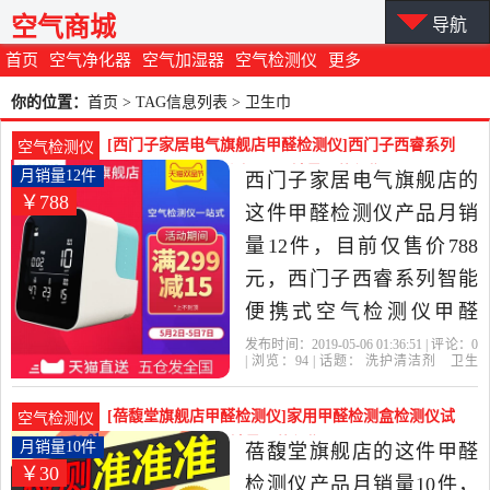
空气商城
导航
首页
空气净化器
空气加湿器
空气检测仪
更多
你的位置：
首页
> TAG信息列表 > 卫生巾
[西门子家居电气旗舰店甲醛检测仪]西门子西睿系列
空气检测仪
智能便携式空气检测仪甲月销量12件仅售788元
月销量12件
西门子家居电气旗舰店的
￥788
这件甲醛检测仪产品月销
量12件，目前仅售价788
元，西门子西睿系列智能
便携式空气检测仪甲醛
PM2.5温湿度检测仪是2019
发布时间：2019-05-06 01:36:51 | 评论：
0
| 浏览：
94
| 话题：
洗护清洁剂
卫生
年西门子家居电气旗舰店
巾
纸
香薰
甲醛检测仪
西门子家居
电气旗舰店
检测仪
温湿度
甲醛
精选洗护清洁剂,卫生巾,纸,
[蓓馥堂旗舰店甲醛检测仪]家用甲醛检测盒检测仪试
空气检测仪
香薰当中性价比很高的甲
纸测试仪器专业月销量10件仅售29.9元
月销量10件
蓓馥堂旗舰店的这件甲醛
￥30
醛检测仪，由上海发货。
检测仪产品月销量10件，