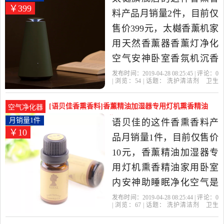
￥399
料产品月销量2件，目前仅
售价399元，太樾香薰机家
用天然香薰器香薰灯净化
空气安神卧室香氛机沉香
熏香是2019年太樾旗舰店
发布时间：2019-04-28 08:25:45 | 评论：
0
| 浏览：
54
| 话题：
洗护清洁剂
卫生
精选洗护清洁剂,卫生巾,纸,
巾
纸
香薰
香熏香料
太樾旗舰
店
香片
不含
墨绿
香薰当中性价比很高的香
[语贝佳香熏香料]香薰精油加湿器专用灯机熏香精油
空气净化器
熏香料，由广东 广州发
家用卧月销量1件仅售10元
月销量1件
语贝佳的这件香熏香料产
￥10
货。
品月销量1件，目前仅售价
10元，香薰精油加湿器专
用灯机熏香精油家用卧室
内安神助睡眠净化空气是
2019年语贝佳精选洗护清
发布时间：2019-04-28 08:25:44 | 评论：
0
| 浏览：
67
| 话题：
洗护清洁剂
卫生
洁剂,卫生巾,纸,香薰当中性
巾
纸
香薰
香熏香料
语贝佳
简
装
精油
甜橙