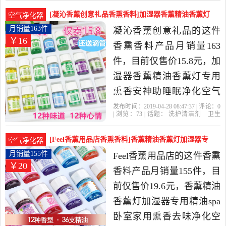
店
检查官
甲醛
检测仪
卫生巾,纸,香薰当中性价比
[凝沁香薰创意礼品香熏香料]加湿器香薰精油香薰灯
空气净化器
很高的甲醛检测仪，由上
专用熏香安神助睡月销量163件仅售15.8元
月销量163件
凝沁香薰创意礼品的这件
￥16
海发货。
香熏香料产品月销量163
件，目前仅售价15.8元，加
湿器香薰精油香薰灯专用
熏香安神助睡眠净化空气
水溶性植物精油是2019年
发布时间：2019-04-28 08:47:37 | 评论：
0
| 浏览：
73
| 话题：
洗护清洁剂
卫生
凝沁香薰创意礼品精选洗
巾
纸
香薰
香熏香料
凝沁香薰创意
礼品
简装
精油
味道
护清洁剂,卫生巾,纸,香薰当
[Feel香薰用品店香熏香料]香薰精油香薰灯加湿器专
空气净化器
中性价比很高的香熏香
用精油spa卧月销量155件仅售19.6元
月销量155件
Feel香薰用品店的这件香熏
￥20
料，由浙江 金华发货。
香料产品月销量155件，目
前仅售价19.6元，香薰精油
香薰灯加湿器专用精油spa
卧室家用熏香去味净化空