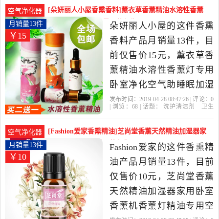
油
简装
香茅
性价比很高的香熏香料，
[朵妍丽人小屋香熏香料]薰衣草香薰精油水溶性香薰
空气净化器
由山东 济南发货。
灯专用卧室净月销量13件仅售15元
月销量13件
朵妍丽人小屋的这件香熏
￥15
香料产品月销量13件，目
前仅售价15元，薰衣草香
薰精油水溶性香薰灯专用
卧室净化空气助睡眠加湿
器精油是2019年朵妍丽人
发布时间：2019-04-28 08:47:26 | 评论：
0
| 浏览：
68
| 话题：
洗护清洁剂
卫生
小屋精选洗护清洁剂,卫生
巾
纸
香薰
香熏香料
朵妍丽人小
屋
精油
滴管
薰衣草
巾,纸,香薰当中性价比很高
[Fashion爱家香熏精油]芝尚堂香薰天然精油加湿器家
空气净化器
的香熏香料，由广东 深圳
用卧室香薰月销量13件仅售10元
月销量13件
Fashion爱家的这件香熏精
￥10
发货。
油产品月销量13件，目前
仅售价10元，芝尚堂香薰
天然精油加湿器家用卧室
香薰机香薰灯精油专用空