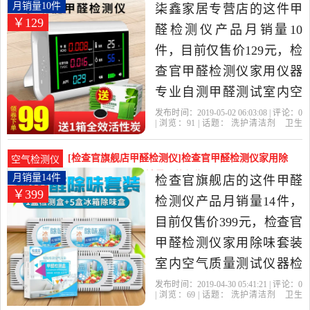
性价比很高的甲醛检测
仪器专业自测甲醛月销量10件仅售129元
月销量10件
柒鑫家居专营店的这件甲
￥129
仪，由上海发货。
醛检测仪产品月销量10
件，目前仅售价129元，检
查官甲醛检测仪家用仪器
专业自测甲醛测试室内空
气质量试纸盒是2019年柒
发布时间：2019-05-02 06:03:08 | 评论：
0
| 浏览：
91
| 话题：
洗护清洁剂
卫生
鑫家居专营店精选洗护清
巾
纸
香薰
甲醛检测仪
柒鑫家居专
营店
检查官
甲醛
试纸
洁剂,卫生巾,纸,香薰当中性
[检查官旗舰店甲醛检测仪]检查官甲醛检测仪家用除
空气检测仪
价比很高的甲醛检测仪，
味套装室内空气月销量14件仅售399元
月销量14件
检查官旗舰店的这件甲醛
￥399
由上海发货。
检测仪产品月销量14件，
目前仅售价399元，检查官
甲醛检测仪家用除味套装
室内空气质量测试仪器检
测盒一次性是2019年检查
发布时间：2019-04-30 05:41:21 | 评论：
0
| 浏览：
69
| 话题：
洗护清洁剂
卫生
官旗舰店精选洗护清洁剂,
巾
纸
香薰
甲醛检测仪
检查官旗舰