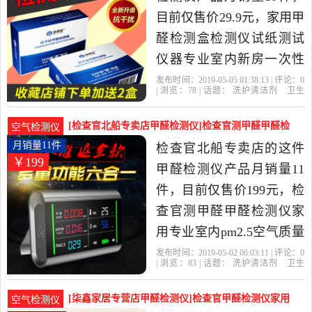
目前仅售价29.9元，家用甲
醛检测盒检测仪试纸测试
仪器专业室内新房一次性
空气自测盒是2019年蓓馥
发布时间：2019-05-05 01:38:13 | 评论：
0
| 浏览：
78
| 话题：
洗护清洁剂
卫生
堂旗舰店精选洗护清洁剂,
巾
纸
香薰
甲醛检测仪
蓓馥堂旗舰
店
甲醛
检测
试纸
卫生巾,纸,香薰当中性价比
[检查官北船专卖店甲醛检测仪]检查官测甲醛甲醛检
空气检测仪
很高的甲醛检测仪，由四
测仪家用专业室内p月销量11件仅售199元
月销量11件
检查官北船专卖店的这件
￥199
川 成都发货。
甲醛检测仪产品月销量11
件，目前仅售价199元，检
查官测甲醛甲醛检测仪家
用专业室内pm2.5空气质量
甲醇测试仪器是2019年检
发布时间：2019-05-02 06:03:11 | 评论：
0
| 浏览：
83
| 话题：
洗护清洁剂
卫生
查官北船专卖店精选洗护
巾
纸
香薰
甲醛检测仪
检查官北船
专卖店
检查官
甲醛
空气质量
清洁剂,卫生巾,纸,香薰当中
[柒鑫家居专营店甲醛检测仪]检查官甲醛检测仪家用
空气检测仪