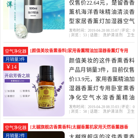
仅售价22.64元，楚留香香
薰机海洋香味精油清淡香
型家居香薰灯加湿器空气
净化精油是2019年楚留香
发布时间：2019-04-28 08:35:07 | 评论：
0
| 浏览：
53
| 话题：
洗护清洁剂
卫生
企业店精选洗护清洁剂,卫
巾
纸
香薰
香熏香料
楚留香企业
店
精油
简装
海洋
生巾,纸,香薰当中性价比很
[颜值美妆香熏香料]家用香薰精油加湿器香薰灯专用
空气净化器
高的香熏香料，由广东 广
卧室熏香月销量3件仅售13.9元
月销量3件
颜值美妆的这件香熏香料
￥14
州发货。
产品月销量3件，目前仅售
价13.9元，家用香薰精油加
湿器香薰灯专用卧室熏香
净化空气水溶香薰精油
12ml是2019年颜值美妆精
发布时间：2019-04-28 08:35:03 | 评论：
0
| 浏览：
58
| 话题：
洗护清洁剂
卫生
选洗护清洁剂,卫生巾,纸,香
巾
纸
香薰
香熏香料
颜值美妆
精
油
香薰
简装
薰当中性价比很高的香熏
[太樾旗舰店香熏香料]太樾香薰机家用天然香薰器香
空气净化器
香料，由上海发货。
薰灯净化空月销量2件仅售399元
月销量2件
太樾旗舰店的这件香熏香