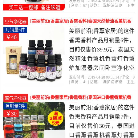
气净化是2019年Fashion爱
发布时间：2019-04-28 08:47:25 | 评论：
0
| 浏览：
67
| 话题：
洗护清洁剂
卫生
家精选洗护清洁剂,卫生巾,
巾
纸
香薰
香熏精油
Fashion爱
家
精油
香薰
舒缓
纸,香薰当中性价比很高的
[美丽前沿(香薰家居)香熏香料]泰国天然精油香薰机香
空气净化器
香熏精油，由河南 南阳发
薰灯香薰炉加湿器月销量6件仅售39.9元
月销量6件
美丽前沿(香薰家居)的这件
￥40
货。
香熏香料产品月销量6件，
目前仅售价39.9元，泰国天
然精油香薰机香薰灯香薰
炉加湿器房间卧室净化空
气去味是2019年美丽前沿
发布时间：2019-04-28 08:35:14 | 评论：
0
| 浏览：
41
| 话题：
洗护清洁剂
卫生
(香薰家居)精选洗护清洁
巾
纸
香薰
香熏香料
美丽前沿(香薰
家居)
泰国
简装
樱花
剂,卫生巾,纸,香薰当中性价
[美丽前沿(香薰家居)香熏香料]泰国进口香薰香薰机香
空气净化器
比很高的香熏香料，由上
薰灯香薰炉加湿器月销量7件仅售30元
月销量7件
美丽前沿(香薰家居)的这件
￥30
海发货。
香熏香料产品月销量7件，
目前仅售价30元，泰国进
口香薰香薰机香薰灯香薰