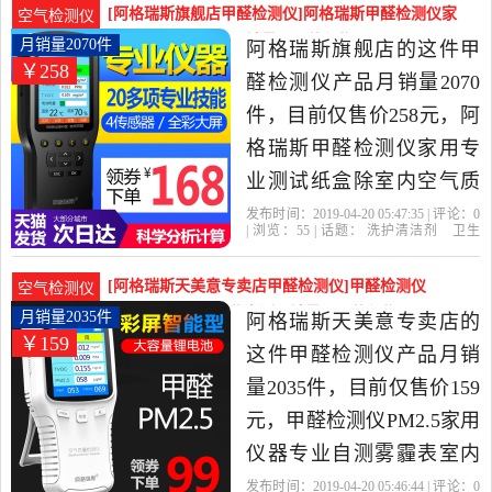
洁剂,卫生巾,纸,香薰当中性
[阿格瑞斯旗舰店甲醛检测仪]阿格瑞斯甲醛检测仪家
空气检测仪
价比很高的甲醛检测仪，
用专业测试纸盒除月销量2070件仅售258元
月销量2070件
阿格瑞斯旗舰店的这件甲
￥258
由上海发货。
醛检测仪产品月销量2070
件，目前仅售价258元，阿
格瑞斯甲醛检测仪家用专
业测试纸盒除室内空气质
量自测甲醇苯是2019年阿
发布时间：2019-04-20 05:47:35 | 评论：
0
| 浏览：
55
| 话题：
洗护清洁剂
卫生
格瑞斯旗舰店精选洗护清
巾
纸
香薰
甲醛检测仪
阿格瑞斯旗
舰店
格瑞斯
空气质量
甲醇
洁剂,卫生巾,纸,香薰当中性
[阿格瑞斯天美意专卖店甲醛检测仪]甲醛检测仪
空气检测仪
价比很高的甲醛检测仪，
PM2.5家用仪器专业自测月销量2035件仅售159元
月销量2035件
阿格瑞斯天美意专卖店的
￥159
由广东 深圳发货。
这件甲醛检测仪产品月销
量2035件，目前仅售价159
元，甲醛检测仪PM2.5家用
仪器专业自测雾霾表室内
甲醇空气质量试纸盒是
发布时间：2019-04-20 05:46:44 | 评论：
0