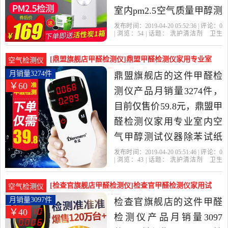
室内pm2.5空气质量甲醇测
试仪器自测盒试纸是2019
发布时间：2019-04-20 05:52:36 | 评论：
0
| 浏览：
54
| 话题：
洗护清洁剂
卫生
年检查官北船专卖店精选
巾
纸
香薰
甲醛检测仪
检查官北船
专卖店
检查官
试纸
空气质量
洗护清洁剂,卫生巾,纸,香薰
[鼎盟旗舰店甲醛检测仪]鼎盟甲醛检测仪家用专业室
空气检测仪
当中性价比很高的甲醛检
内空气甲醇测月销量3274件仅售59.8元
月销量3274件
鼎盟旗舰店的这件甲醛检
￥60
测仪，由上海发货。
测仪产品月销量3274件，
目前仅售价59.8元，鼎盟甲
醛检测仪家用专业室内空
气甲醇测试仪器除苯试纸
测量自测盒是2019年鼎盟
发布时间：2019-04-20 05:51:46 | 评论：
0
| 浏览：
43
| 话题：
洗护清洁剂
卫生
旗舰店精选洗护清洁剂,卫
巾
纸
香薰
甲醛检测仪
鼎盟旗舰
店
试纸
甲醇
自测
生巾,纸,香薰当中性价比很
[检查官旗舰店甲醛检测仪]检查官甲醛检测仪家用试
空气检测仪
高的甲醛检测仪，由广东
纸测甲醛仪器室月销量3097件仅售39.9元
月销量3097件
检查官旗舰店的这件甲醛
￥40
深圳发货。
检测仪产品月销量3097