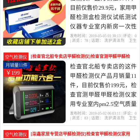
目前仅售价29.9元，家用甲
醛检测盒检测仪试纸测试
仪器专业室内新房一次性
空气自测盒是2019年蓓馥
发布时间：2019-05-05 01:38:13 | 评论：
0
| 浏览：
78
| 话题：
洗护清洁剂
卫生
堂旗舰店精选洗护清洁剂,
巾
纸
香薰
甲醛检测仪
蓓馥堂旗舰
店
甲醛
检测
试纸
卫生巾,纸,香薰当中性价比
[检查官北船专卖店甲醛检测仪]检查官测甲醛甲醛检
空气检测仪
很高的甲醛检测仪，由四
测仪家用专业室内p月销量11件仅售199元
月销量11件
检查官北船专卖店的这件
￥199
川 成都发货。
甲醛检测仪产品月销量11
件，目前仅售价199元，检
查官测甲醛甲醛检测仪家
用专业室内pm2.5空气质量
甲醇测试仪器是2019年检
发布时间：2019-05-02 06:03:11 | 评论：
0
| 浏览：
83
| 话题：
洗护清洁剂
卫生
查官北船专卖店精选洗护
巾
纸
香薰
甲醛检测仪
检查官北船
专卖店
检查官
甲醛
空气质量
清洁剂,卫生巾,纸,香薰当中
[柒鑫家居专营店甲醛检测仪]检查官甲醛检测仪家用
空气检测仪