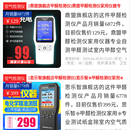
店
之源
试纸
空气质量
洁剂,卫生巾,纸,香薰当中性
[鼎盟旗舰店甲醛检测仪]鼎盟甲醛检测仪家用仪器专
空气检测仪
价比很高的甲醛检测仪，
业自测甲醛测月销量6872件仅售129元
月销量6872件
鼎盟旗舰店的这件甲醛检
￥129
由北京发货。
测仪产品月销量6872件，
目前仅售价129元，鼎盟甲
醛检测仪家用仪器专业自
测甲醛测试室内甲醇空气
质量试纸盒是2019年鼎盟
发布时间：2019-04-20 05:55:07 | 评论：
0
| 浏览：
68
| 话题：
洗护清洁剂
卫生
旗舰店精选洗护清洁剂,卫
巾
纸
香薰
甲醛检测仪
鼎盟旗舰
店
甲醛
试纸
空气质量
生巾,纸,香薰当中性价比很
[思乐智旗舰店甲醛检测仪]思乐智❇️甲醛检测仪家用❇️
空气检测仪
高的甲醛检测仪，由广东
专业测试月销量6778件仅售399元
月销量6778件
思乐智旗舰店的这件甲醛
￥399
深圳发货。
检测仪产品月销量6778
件，目前仅售价399元，思
乐智❇️甲醛检测仪家用❇️专
业测试纸盒除室内空气质