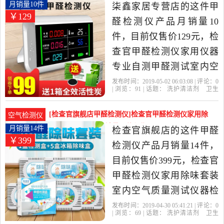
性价比很高的甲醛检测
仪器专业自测甲醛月销量10件仅售129元
月销量10件
柒鑫家居专营店的这件甲
￥129
仪，由上海发货。
醛检测仪产品月销量10
件，目前仅售价129元，检
查官甲醛检测仪家用仪器
专业自测甲醛测试室内空
气质量试纸盒是2019年柒
发布时间：2019-05-02 06:03:08 | 评论：
0
| 浏览：
91
| 话题：
洗护清洁剂
卫生
鑫家居专营店精选洗护清
巾
纸
香薰
甲醛检测仪
柒鑫家居专
营店
检查官
甲醛
试纸
洁剂,卫生巾,纸,香薰当中性
[检查官旗舰店甲醛检测仪]检查官甲醛检测仪家用除
空气检测仪
价比很高的甲醛检测仪，
味套装室内空气月销量14件仅售399元
月销量14件
检查官旗舰店的这件甲醛
￥399
由上海发货。
检测仪产品月销量14件，
目前仅售价399元，检查官
甲醛检测仪家用除味套装
室内空气质量测试仪器检
测盒一次性是2019年检查
发布时间：2019-04-30 05:41:21 | 评论：
0
| 浏览：
69
| 话题：
洗护清洁剂
卫生
官旗舰店精选洗护清洁剂,
巾
纸
香薰
甲醛检测仪
检查官旗舰