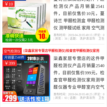
￥10
醛检测仪，由广东 深圳发
检测仪产品月销量2541
货。
件，目前仅售价10元，蔓
诗兰 甲醛检测盒 甲醛检测
仪 测甲醛试纸 家用 空气测
试仪自测是2019年蔓诗兰
发布时间：2019-04-20 05:49:15 | 评论：
0
| 浏览：
56
| 话题：
洗护清洁剂
卫生
旗舰店精选洗护清洁剂,卫
巾
纸
香薰
甲醛检测仪
蔓诗兰旗舰
店
甲醛
试纸
自测
生巾,纸,香薰当中性价比很
[柒鑫家居专营店甲醛检测仪]检查官甲醛检测仪家用
空气检测仪
高的甲醛检测仪，由江苏
测甲醛仪器专业甲月销量2540件仅售399元
月销量2540件
柒鑫家居专营店的这件甲
￥399
常州发货。
醛检测仪产品月销量2540
件，目前仅售价399元，检
查官甲醛检测仪家用测甲
醛仪器专业甲醇室内空气
质量自测试盒是2019年柒
发布时间：2019-04-20 05:48:25 | 评论：
0
| 浏览：
63
| 话题：
洗护清洁剂
卫生
鑫家居专营店精选洗护清
巾
纸
香薰
甲醛检测仪
柒鑫家居专
营店
检查官
甲醛
空气质量