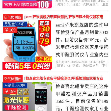
量自测甲醇苯是2019年思
发布时间：2019-04-20 05:54:16 | 评论：
0
| 浏览：
51
| 话题：
洗护清洁剂
卫生
乐智旗舰店精选洗护清洁
巾
纸
香薰
甲醛检测仪
思乐智旗舰
店
空气质量
甲醇
自测
剂,卫生巾,纸,香薰当中性价
[sami萨米旗舰店甲醛检测仪]萨米甲醛检测仪器家用
空气检测仪
比很高的甲醛检测仪，由
便携式甲醛测试仪月销量5033件仅售109元
月销量5033件
sami萨米旗舰店的这件甲
￥109
上海发货。
醛检测仪产品月销量5033
件，目前仅售价109元，萨
米甲醛检测仪器家用便携
式甲醛测试仪专业室内空
气质量自量纸盒是2019年
发布时间：2019-04-20 05:53:26 | 评论：
0
| 浏览：
68
| 话题：
洗护清洁剂
卫生
sami萨米旗舰店精选洗护
巾
纸
香薰
甲醛检测仪
sami萨米旗
舰店
甲醛
空气质量
纸盒
清洁剂,卫生巾,纸,香薰当中
[检查官北船专卖店甲醛检测仪]甲醛检测仪家用专业
空气检测仪
性价比很高的甲醛检测
室内pm2.5空气月销量3563件仅售199元
月销量3563件
检查官北船专卖店的这件
￥199
仪，由广东 深圳发货。
甲醛检测仪产品月销量
3563件，目前仅售价199
元，甲醛检测仪家用专业