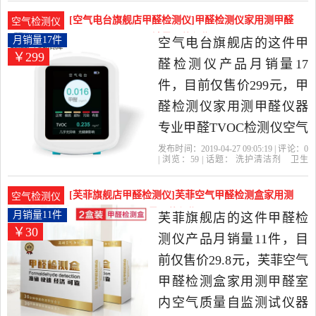
店
检查官
甲醛
检测仪
卫生巾,纸,香薰当中性价比
[空气电台旗舰店甲醛检测仪]甲醛检测仪家用测甲醛
空气检测仪
很高的甲醛检测仪，由上
仪器专业甲醛TV月销量17件仅售299元
月销量17件
空气电台旗舰店的这件甲
￥299
海发货。
醛检测仪产品月销量17
件，目前仅售价299元，甲
醛检测仪家用测甲醛仪器
专业甲醛TVOC检测仪空气
质量检测污染物是2019年
发布时间：2019-04-27 09:05:19 | 评论：
0
| 浏览：
59
| 话题：
洗护清洁剂
卫生
空气电台旗舰店精选洗护
巾
纸
香薰
甲醛检测仪
空气电台旗
舰店
甲醛
空气
检测仪
清洁剂,卫生巾,纸,香薰当中
[芙菲旗舰店甲醛检测仪]芙菲空气甲醛检测盒家用测
空气检测仪
性价比很高的甲醛检测
甲醛室内空气月销量11件仅售29.8元
月销量11件
芙菲旗舰店的这件甲醛检
￥30
仪，由河南 郑州发货。
测仪产品月销量11件，目
前仅售价29.8元，芙菲空气
甲醛检测盒家用测甲醛室
内空气质量自监测试仪器