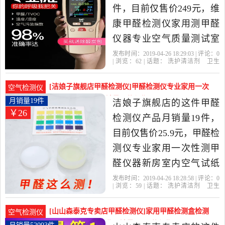
件，目前仅售价249元，维
康甲醛检测仪家用测甲醛
仪器专业空气质量测试室
内甲醇自测盒是2019年红
发布时间：2019-04-26 18:29:03 | 评论：
0
| 浏览：
62
| 话题：
洗护清洁剂
卫生
盒子家居专营店精选洗护
巾
纸
香薰
甲醛检测仪
红盒子家居
专营店
甲醛
维康
空气质量
清洁剂,卫生巾,纸,香薰当中
[洁娘子旗舰店甲醛检测仪]甲醛检测仪专业家用一次
空气检测仪
性价比很高的甲醛检测
性测甲醛仪器新月销量19件仅售25.9元
月销量19件
洁娘子旗舰店的这件甲醛
￥26
仪，由浙江 丽水发货。
检测仪产品月销量19件，
目前仅售价25.9元，甲醛检
测仪专业家用一次性测甲
醛仪器新房室内空气试纸
测试自测盒是2019年洁娘
发布时间：2019-04-26 18:28:58 | 评论：
0
| 浏览：
59
| 话题：
洗护清洁剂
卫生
子旗舰店精选洗护清洁剂,
巾
纸
香薰
甲醛检测仪
洁娘子旗舰
店
甲醛
娘子
检测
卫生巾,纸,香薰当中性价比
[山山森泰克专卖店甲醛检测仪]家用甲醛检测盒检测
空气检测仪
很高的甲醛检测仪，由山
仪试纸测试仪器专业月销量52093件仅售25.1元