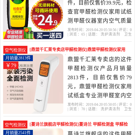
件，目前仅售价39.9元，检
查官甲醛检测仪家用试纸
测甲醛仪器室内空气质量
测试专业自测盒是2019年
发布时间：2019-04-20 05:50:56 | 评论：
0
| 浏览：
65
| 话题：
洗护清洁剂
卫生
检查官旗舰店精选洗护清
巾
纸
香薰
甲醛检测仪
检查官旗舰
店
检查官
甲醛
试纸
洁剂,卫生巾,纸,香薰当中性
[鼎盟千汇莱专卖店甲醛检测仪]鼎盟甲醛检测仪家用
空气检测仪
价比很高的甲醛检测仪，
试纸盒专业测甲醛室月销量2813件仅售79元
月销量2813件
鼎盟千汇莱专卖店的这件
￥79
由上海发货。
甲醛检测仪产品月销量
2813件，目前仅售价79
元，鼎盟甲醛检测仪家用
试纸盒专业测甲醛室内空
气质量自测甲醇检测仪是
发布时间：2019-04-20 05:50:05 | 评论：
0
| 浏览：
70
| 话题：
洗护清洁剂
卫生
2019年鼎盟千汇莱专卖店
巾
纸
香薰
甲醛检测仪
鼎盟千汇莱
专卖店
甲醛
检测仪
试纸
精选洗护清洁剂,卫生巾,纸,
[蔓诗兰旗舰店甲醛检测仪]蔓诗兰 甲醛检测盒 甲醛检
空气检测仪
香薰当中性价比很高的甲
测仪 测甲月销量2541件仅售10元
月销量2541件
蔓诗兰旗舰店的这件甲醛