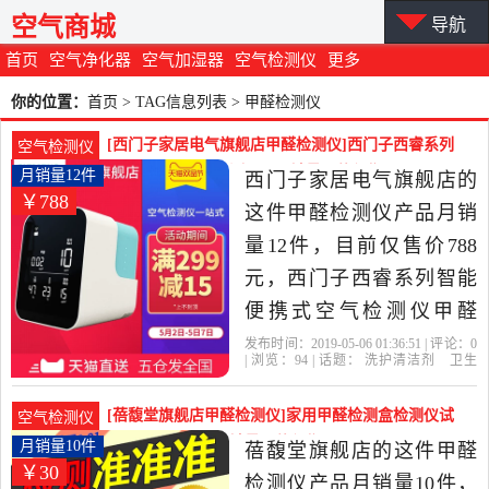
空气商城
导航
首页
空气净化器
空气加湿器
空气检测仪
更多
你的位置：
首页
> TAG信息列表 > 甲醛检测仪
[西门子家居电气旗舰店甲醛检测仪]西门子西睿系列
空气检测仪
智能便携式空气检测仪甲月销量12件仅售788元
月销量12件
西门子家居电气旗舰店的
￥788
这件甲醛检测仪产品月销
量12件，目前仅售价788
元，西门子西睿系列智能
便携式空气检测仪甲醛
PM2.5温湿度检测仪是2019
发布时间：2019-05-06 01:36:51 | 评论：
0
| 浏览：
94
| 话题：
洗护清洁剂
卫生
年西门子家居电气旗舰店
巾
纸
香薰
甲醛检测仪
西门子家居
电气旗舰店
检测仪
温湿度
甲醛
精选洗护清洁剂,卫生巾,纸,
[蓓馥堂旗舰店甲醛检测仪]家用甲醛检测盒检测仪试
空气检测仪
香薰当中性价比很高的甲
纸测试仪器专业月销量10件仅售29.9元
月销量10件
蓓馥堂旗舰店的这件甲醛
￥30
醛检测仪，由上海发货。
检测仪产品月销量10件，