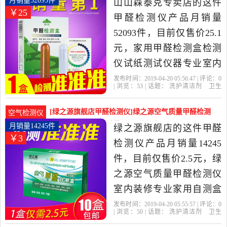
月销量52093件
山山森泰克专卖店的这件
￥25
东 临沂发货。
甲醛检测仪产品月销量
52093件，目前仅售价25.1
元，家用甲醛检测盒检测
仪试纸测试仪器专业室内
空气自测盒一次性新房是
发布时间：2019-04-20 05:56:47 | 评论：
0
| 浏览：
53
| 话题：
洗护清洁剂
卫生
2019年山山森泰克专卖店
巾
纸
香薰
甲醛检测仪
山山森泰克
专卖店
检测
山山
试纸
精选洗护清洁剂,卫生巾,纸,
[绿之源旗舰店甲醛检测仪]绿之源空气质量甲醛检测
空气检测仪
香薰当中性价比很高的甲
仪室内装修专业月销量14245件仅售2.5元
月销量14245件
绿之源旗舰店的这件甲醛
￥3
醛检测仪，由河南 郑州发
检测仪产品月销量14245
货。
件，目前仅售价2.5元，绿
之源空气质量甲醛检测仪
室内装修专业家用自测盒
一次性试纸仪器是2019年
发布时间：2019-04-20 05:55:57 | 评论：
0
| 浏览：
50
| 话题：
洗护清洁剂
卫生
绿之源旗舰店精选洗护清
巾
纸
香薰
甲醛检测仪
绿之源旗舰