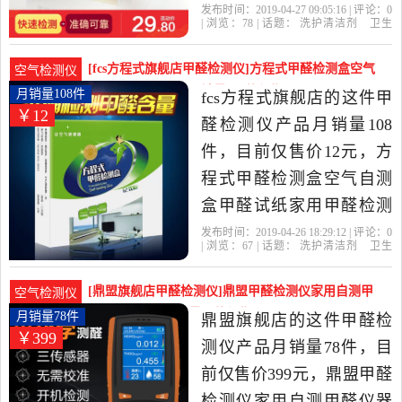
是2019年芙菲旗舰店精选
发布时间：2019-04-27 09:05:16 | 评论：
0
| 浏览：
78
| 话题：
洗护清洁剂
卫生
洗护清洁剂,卫生巾,纸,香薰
巾
纸
香薰
甲醛检测仪
芙菲旗舰
店
甲醛
空气质量
监测
当中性价比很高的甲醛检
[fcs方程式旗舰店甲醛检测仪]方程式甲醛检测盒空气
空气检测仪
测仪，由广东 深圳发货。
自测盒甲醛试纸家月销量108件仅售12元
月销量108件
fcs方程式旗舰店的这件甲
￥12
醛检测仪产品月销量108
件，目前仅售价12元，方
程式甲醛检测盒空气自测
盒甲醛试纸家用甲醛检测
仪甲醛测试仪器是2019年
发布时间：2019-04-26 18:29:12 | 评论：
0
| 浏览：
67
| 话题：
洗护清洁剂
卫生
fcs方程式旗舰店精选洗护
巾
纸
香薰
甲醛检测仪
fcs方程式旗
舰店
甲醛
方程式
检测
清洁剂,卫生巾,纸,香薰当中
[鼎盟旗舰店甲醛检测仪]鼎盟甲醛检测仪家用自测甲
空气检测仪
性价比很高的甲醛检测
醛仪器专业测月销量78件仅售399元
月销量78件
鼎盟旗舰店的这件甲醛检
￥399
仪，由上海发货。
测仪产品月销量78件，目
前仅售价399元，鼎盟甲醛
检测仪家用自测甲醛仪器