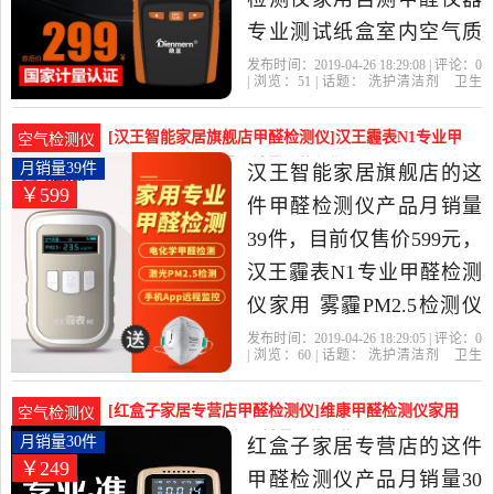
专业测试纸盒室内空气质
量甲醇苯是2019年鼎盟旗
发布时间：2019-04-26 18:29:08 | 评论：
0
| 浏览：
51
| 话题：
洗护清洁剂
卫生
舰店精选洗护清洁剂,卫生
巾
纸
香薰
甲醛检测仪
鼎盟旗舰
店
甲醛
空气质量
甲醇
巾,纸,香薰当中性价比很高
[汉王智能家居旗舰店甲醛检测仪]汉王霾表N1专业甲
空气检测仪
的甲醛检测仪，由广东 深
醛检测仪家用 雾霾月销量39件仅售599元
月销量39件
汉王智能家居旗舰店的这
￥599
圳发货。
件甲醛检测仪产品月销量
39件，目前仅售价599元，
汉王霾表N1专业甲醛检测
仪家用 雾霾PM2.5检测仪
空气质量监测仪器是2019
发布时间：2019-04-26 18:29:05 | 评论：
0
| 浏览：
60
| 话题：
洗护清洁剂
卫生
年汉王智能家居旗舰店精
巾
纸
香薰
甲醛检测仪
汉王智能家
居旗舰店
汉王
检测仪
空气质量
选洗护清洁剂,卫生巾,纸,香
[红盒子家居专营店甲醛检测仪]维康甲醛检测仪家用
空气检测仪
薰当中性价比很高的甲醛
测甲醛仪器专业空气月销量30件仅售249元
月销量30件
红盒子家居专营店的这件
￥249
检测仪，由北京发货。
甲醛检测仪产品月销量30