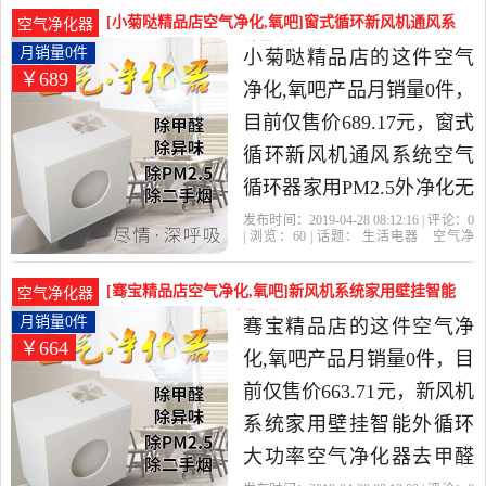
机
小时
器当中性价比很高的空气
[小菊哒精品店空气净化,氧吧]窗式循环新风机通风系
空气净化器
净化,氧吧，由上海发货。
统空气循环器家用月销量0件仅售689.17元
月销量0件
小菊哒精品店的这件空气
￥689
净化,氧吧产品月销量0件，
目前仅售价689.17元，窗式
循环新风机通风系统空气
循环器家用PM2.5外净化无
管道是2019年小菊哒精品
发布时间：2019-04-28 08:12:16 | 评论：
0
| 浏览：
60
| 话题：
生活电器
空气净
店精选生活电器当中性价
化
氧吧
小菊哒精品店
风管
主
机
小时
比很高的空气净化,氧吧，
[骞宝精品店空气净化,氧吧]新风机系统家用壁挂智能
空气净化器
由浙江 金华发货。
外循环大功率空月销量0件仅售663.71元
月销量0件
骞宝精品店的这件空气净
￥664
化,氧吧产品月销量0件，目
前仅售价663.71元，新风机
系统家用壁挂智能外循环
大功率空气净化器去甲醛