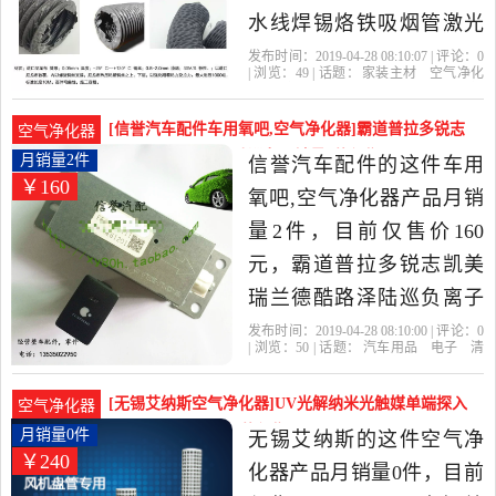
水线焊锡烙铁吸烟管激光
机4寸吸尘管是2019年高福
发布时间：2019-04-28 08:10:07 | 评论：
0
| 浏览：
49
| 话题：
家装主材
空气净化
电子工厂直供精选家装主
器
高福电子工厂直供
软管
风管
焊
锡
材当中性价比很高的空气
[信誉汽车配件车用氧吧,空气净化器]霸道普拉多锐志
空气净化器
净化器，由广东 东莞发
凯美瑞兰德酷路泽陆巡负月销量2件仅售160元
月销量2件
信誉汽车配件的这件车用
￥160
货。
氧吧,空气净化器产品月销
量2件，目前仅售价160
元，霸道普拉多锐志凯美
瑞兰德酷路泽陆巡负离子
纳米水离子空气净化器是
发布时间：2019-04-28 08:10:00 | 评论：
0
| 浏览：
50
| 话题：
汽车用品
电子
清
2019年信誉汽车配件精选
洗
改装
车用氧吧
空气净化器
信誉
汽车配件
开关
发生器
风管
汽车用品,电子,清洗,改装当
[无锡艾纳斯空气净化器]UV光解纳米光触媒单端探入
空气净化器
中性价比很高的车用氧吧,
式风管末端月销量0件仅售240元
月销量0件
无锡艾纳斯的这件空气净
￥240
空气净化器，由广东 广州
化器产品月销量0件，目前