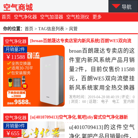
空气商城
导航
首页
空气净化器
空气加湿器
空气检测仪
更多
你的位置：
首页
> TAG信息列表 > 风管
[broan百朗晟达专卖店室内新风系统]百朗WE5双向流
空气净化器
壁挂新风系统家用全热月销量2件仅售11588元
月销量2件
broan百朗晟达专卖店的这
￥11588
件室内新风系统产品月销
量2件，目前仅售价11588
元，百朗WE5双向流壁挂
新风系统家用全热交换器
pm2.5净化换空气风管机是
发布时间：2019-04-28 08:40:19 | 评论：
0
| 浏览：
60
| 话题：
电子
电工
室内新
2019年broan百朗晟达专卖
风系统
broan百朗晟达专卖店
热交换
器
风管
大部份
店精选电子,电工当中性价
[u[4010709413]空气净化,氧吧]diy窗式空气净化器新
空气净化器
比很高的室内新风系统，
风机系统无管道月销量0件仅售654.72元
月销量0件
u[4010709413]的这件空气
￥655
由广东 广州发货。
净化,氧吧产品月销量0件，