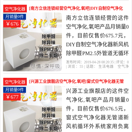
机
挡板
中性价比很高的空气净化,
[南方立信连锁经营空气净化,氧吧]DIY自制空气净化
空气净化器
氧吧，由广东 深圳发货。
器新风机除甲醛PM月销量0件仅售675.7元
月销量0件
南方立信连锁经营的这件
￥676
空气净化,氧吧产品月销量0
件，目前仅售价675.7元，
DIY自制空气净化器新风机
除甲醛PM2.5外管道无循环
壁挂窗新风系统是2019年
发布时间：2019-04-28 08:20:35 | 评论：
0
| 浏览：
55
| 话题：
生活电器
空气净
南方立信连锁经营精选生
化
氧吧
南方立信连锁经营
风管
主
机
挡板
活电器当中性价比很高的
[兴源工业旗靓店空气净化,氧吧]窗式空气净化器无管
空气净化器
空气净化,氧吧，由浙江 宁
道新风机循环外系统月销量0件仅售676.5元
月销量0件
兴源工业旗靓店的这件空
￥677
波发货。
气净化,氧吧产品月销量0
件，目前仅售价676.5元，
窗式空气净化器无管道新
风机循环外系统家用负离