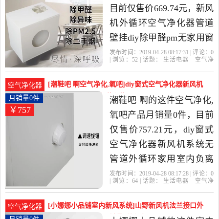
目前仅售价669.74元，新风
机外循环空气净化器管道
壁挂diy除甲醛pm无家用窗
式新风系统是2019年新奇
发布时间：2019-04-28 08:17:31 | 评论：
0
| 浏览：
52
| 话题：
生活电器
空气净
特特色店精选生活电器当
化
氧吧
新奇特特色店
风管
主
机
小时
中性价比很高的空气净化,
[潮鞋吧 啊空气净化,氧吧]diy窗式空气净化器新风机
空气净化器
氧吧，由广东 深圳发货。
系统无管道月销量0件仅售757.21元
月销量0件
潮鞋吧 啊的这件空气净化,
￥757
氧吧产品月销量0件，目前
仅售价757.21元，diy窗式
空气净化器新风机系统无
管道外循环家用室内负离
子pm2.51是2019年潮鞋吧
发布时间：2019-04-28 08:17:28 | 评论：
0
| 浏览：
64
| 话题：
生活电器
空气净
啊精选生活电器当中性价
化
氧吧
潮鞋吧 啊
风管
主机
小
时
比很高的空气净化,氧吧，
[小娜娜小品铺室内新风系统]山野新风机法兰接口外
空气净化器
由上海发货。
循环空气净化器进月销量0件仅售71.25元