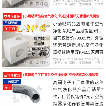
雾霾是2019年骞宝精品店
发布时间：2019-04-28 08:12:03 | 评论：
0
| 浏览：
60
| 话题：
生活电器
空气净
精选生活电器当中性价比
化
氧吧
骞宝精品店
风管
主机
小
时
很高的空气净化,氧吧，由
[小菊哒精品店空气净化,氧吧]外循环无管道新风机空
空气净化器
广东 深圳发货。
气净化器壁挂除甲月销量0件仅售708.85元
月销量0件
小菊哒精品店的这件空气
￥709
净化,氧吧产品月销量0件，
目前仅售价708.85元，外循
环无管道新风机空气净化
器壁挂除甲醛PM2.5家用窗
式DIY除臭氧是2019年小菊
发布时间：2019-04-28 08:12:02 | 评论：
0
| 浏览：
60
| 话题：
生活电器
空气净
哒精品店精选生活电器当
化
氧吧
小菊哒精品店
风管
主
机
小时
中性价比很高的空气净化,
[高福电子工厂直供空气净化器]空气烟雾净化器软管
空气净化器
氧吧，由浙江 金华发货。
排风管流水线焊锡烙月销量2件仅售7元
月销量2件
高福电子工厂直供的这件
￥7
空气净化器产品月销量2
件，目前仅售价7元，空气
烟雾净化器软管排风管流