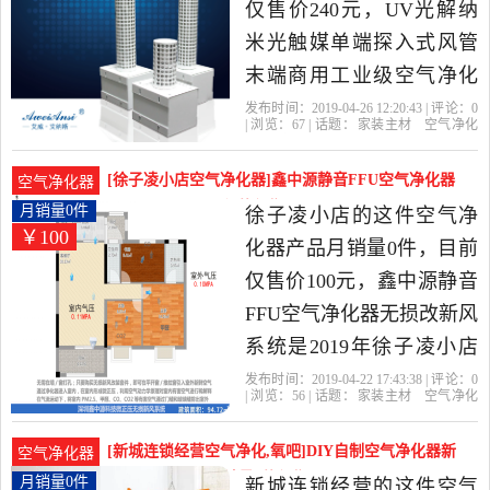
发货。
仅售价240元，UV光解纳
米光触媒单端探入式风管
末端商用工业级空气净化
器是2019年无锡艾纳斯精
发布时间：2019-04-26 12:20:43 | 评论：
0
| 浏览：
67
| 话题：
家装主材
空气净化
选家装主材当中性价比很
器
无锡艾纳斯
无风
风管
纳斯
高的空气净化器，由江苏
[徐子凌小店空气净化器]鑫中源静音FFU空气净化器
空气净化器
泰州发货。
无损改新风月销量0件仅售100元
月销量0件
徐子凌小店的这件空气净
￥100
化器产品月销量0件，目前
仅售价100元，鑫中源静音
FFU空气净化器无损改新风
系统是2019年徐子凌小店
精选家装主材当中性价比
发布时间：2019-04-22 17:43:38 | 评论：
0
| 浏览：
56
| 话题：
家装主材
空气净化
很高的空气净化器，由四
器
徐子凌小店
风管
伸缩
最长
川 成都发货。
[新城连锁经营空气净化,氧吧]DIY自制空气净化器新
空气净化器
风机除甲醛PM月销量0件仅售664.93元
月销量0件
新城连锁经营的这件空气