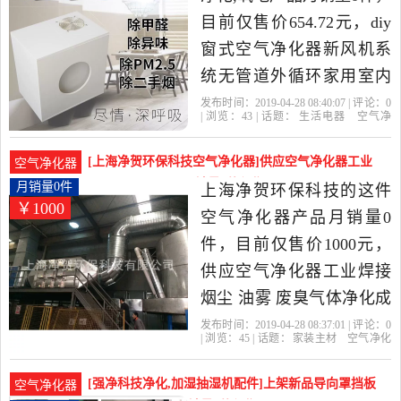
目前仅售价654.72元，diy
窗式空气净化器新风机系
统无管道外循环家用室内
负离子pm2.5是2019年
发布时间：2019-04-28 08:40:07 | 评论：
0
| 浏览：
43
| 话题：
生活电器
空气净
u[4010709413]精选生活电
化
氧吧
u[4010709413]
风管
主
机
小时
器当中性价比很高的空气
[上海净贺环保科技空气净化器]供应空气净化器工业
空气净化器
净化,氧吧，由上海发货。
焊接烟尘 油雾 废月销量0件仅售1000元
月销量0件
上海净贺环保科技的这件
￥1000
空气净化器产品月销量0
件，目前仅售价1000元，
供应空气净化器工业焊接
烟尘 油雾 废臭气体净化成
套设备及风管是2019年上
发布时间：2019-04-28 08:37:01 | 评论：
0
| 浏览：
45
| 话题：
家装主材
空气净化
海净贺环保科技精选家装
器
上海净贺环保科技
上海市
中国大
陆
风管
主材当中性价比很高的空
[强净科技净化,加湿抽湿机配件]上架新品导向罩挡板
空气净化器