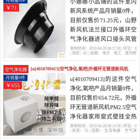
月销量0件
小娜娜小品铺的这件室内
￥71
新风系统产品月销量0件，
目前仅售价71.25元，山野
新风机法兰接口外循环空
气净化器进风口接头风管
连接160mm是2019年小娜
发布时间：2019-04-28 08:17:28 | 评论：
0
| 浏览：
85
| 话题：
电子
电工
室内新
娜小品铺精选电子,电工当
风系统
小娜娜小品铺
风管
法兰
山
野
中性价比很高的室内新风
[u[4010709413]空气净化,氧吧]外循环无管道新风机
空气净化器
系统，由浙江 杭州发货。
PM2.5空气净化月销量0件仅售654.72元
月销量0件
u[4010709413]的这件空气
￥655
净化,氧吧产品月销量0件，
目前仅售价654.72元，外循
环无管道新风机PM2.5空气
净化器家用窗式壁挂全热
交换除雾霾是2019年
发布时间：2019-04-28 08:14:58 | 评论：
0
| 浏览：
55
| 话题：
生活电器
空气净
u[4010709413]精选生活电
化
氧吧
u[4010709413]
风管
主