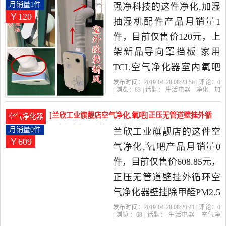
气净化器，由上海发货。
家用TCL空气净月销量1件仅售120元
月销量1件
强净科技的这件净化,加湿
￥120
抽湿机配件产品月销量1
件，目前仅售价120元，上
架新品导向罩挡板 家用
TCL空气净化器室内氧吧
冷暖空调排风管是2019年
发布时间：2019-04-28 08:28:50 | 评论：
0
| 浏览：
83
| 话题：
生活电器
净化
加
强净科技精选生活电器当
湿抽湿机配件
强净科技
风管
挡
板
上架
中性价比很高的净化,加湿
[兰欣工业旗靓店空气净化,氧吧]正压无管道壁挂外循
空气净化器
抽湿机配件，由广东 广州
环空气净化器壁挂除月销量0件仅售608.85元
月销量0件
兰欣工业旗靓店的这件空
￥609
发货。
气净化,氧吧产品月销量0
件，目前仅售价608.85元，
正压无管道壁挂外循环空
气净化器壁挂除甲醛PM2.5
新风窗DIY是2019年兰欣工
发布时间：2019-04-28 08:20:41 | 评论：
0
| 浏览：
68
| 话题：
生活电器
空气净
业旗靓店精选生活电器当
化
氧吧
兰欣工业旗靓店
风管
主