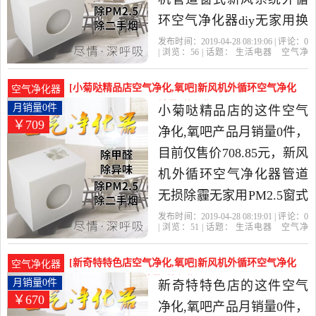
环空气净化器diy无家用换
气机除雾霾是2019年小菊
发布时间：2019-04-28 08:19:06 | 评论：
0
| 浏览：
56
| 话题：
生活电器
空气净
哒精品店精选生活电器当
化
氧吧
小菊哒精品店
风管
主
机
小时
中性价比很高的空气净化,
[小菊哒精品店空气净化,氧吧]新风机外循环空气净化
空气净化器
氧吧，由浙江 金华发货。
器管道无损除霾无月销量0件仅售708.85元
月销量0件
小菊哒精品店的这件空气
￥709
净化,氧吧产品月销量0件，
目前仅售价708.85元，新风
机外循环空气净化器管道
无损除霾无家用PM2.5窗式
壁挂式是2019年小菊哒精
发布时间：2019-04-28 08:19:01 | 评论：
0
| 浏览：
51
| 话题：
生活电器
空气净
品店精选生活电器当中性
化
氧吧
小菊哒精品店
风管
主
机
小时
价比很高的空气净化,氧
[新奇特特色店空气净化,氧吧]新风机外循环空气净化
空气净化器
吧，由浙江 金华发货。
器管道壁挂diy月销量0件仅售669.74元
月销量0件
新奇特特色店的这件空气
￥670
净化,氧吧产品月销量0件，