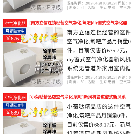
子氧pm2.5是2019年兴源工
发布时间：2019-04-28 08:20:29 | 评论：
0
| 浏览：
44
| 话题：
生活电器
空气净
业旗靓店精选生活电器当
化
氧吧
兴源工业旗靓店
风管
主
机
挡板
中性价比很高的空气净化,
[南方立信连锁经营空气净化,氧吧]diy窗式空气净化器
空气净化器
氧吧，由广东 深圳发货。
新风机系统无管道月销量0件仅售675.7元
月销量0件
南方立信连锁经营的这件
￥676
空气净化,氧吧产品月销量0
件，目前仅售价675.7元，
diy窗式空气净化器新风机
系统无管道外家用室内循
环负离子pm2.5是2019年南
发布时间：2019-04-28 08:20:28 | 评论：
0
| 浏览：
59
| 话题：
生活电器
空气净
方立信连锁经营精选生活
化
氧吧
南方立信连锁经营
风管
主
机
挡板
电器当中性价比很高的空
[小菊哒精品店空气净化,氧吧]新风机管道窗式新风系
空气净化器
气净化,氧吧，由浙江 宁波
统外循环空气净化月销量0件仅售689.17元
月销量0件
小菊哒精品店的这件空气
￥689
发货。
净化,氧吧产品月销量0件，
目前仅售价689.17元，新风
机管道窗式新风系统外循