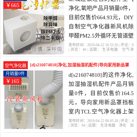
￥665
净化,氧吧产品月销量0件，
目前仅售价664.93元，DIY
自制空气净化器新风机除
甲醛PM2.5外循环无管道壁
挂窗新风系统是2019年新
发布时间：2019-04-22 16:53:26 | 评论：
0
| 浏览：
46
| 话题：
生活电器
空气净
城连锁经营精选生活电器
化
氧吧
新城连锁经营
风管
主
机
小时
当中性价比很高的空气净
[d[s216074810]净化,加湿抽湿机配件]导向家用新品罩
空气净化器
化,氧吧，由上海发货。
挡板 室内TCL空气净月销量0件仅售164.5元
月销量0件
d[s216074810]的这件净化,
￥165
加湿抽湿机配件产品月销
量0件，目前仅售价164.5
元，导向家用新品罩挡板
室内TCL空气净化器上架
氧吧冷暖空调排风管是
发布时间：2019-04-22 06:45:28 | 评论：
0
| 浏览：
64
| 话题：
生活电器
净化
加
2019年d[s216074810]精选
湿抽湿机配件
d[s216074810]
风管
挡
板
上架