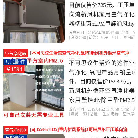
目前仅售价725元，正压单
向流新风机家用空气净化
器壁挂窗式PM甲醛通风diy
是2019年齐鲁百货小店精
发布时间：2019-04-28 08:12:00 | 评论：
0
| 浏览：
60
| 话题：
电子
电工
室内新
选电子,电工当中性价比很
风系统
齐鲁百货小店
标配
标准
挡
板
高的室内新风系统，由山
[不可思议生活馆空气净化,氧吧]新风机外循环空气净
空气净化器
东 德州发货。
化器家用壁挂diy月销量0件仅售1593.9元
月销量0件
不可思议生活馆的这件空
￥1594
气净化,氧吧产品月销量0
件，目前仅售价1593.9元，
新风机外循环空气净化器
家用壁挂diy除甲醛PM2.5
窗式新风系统是2019年不
发布时间：2019-04-22 17:46:58 | 评论：
0
| 浏览：
53
| 话题：
生活电器
空气净
可思议生活馆精选生活电
化
氧吧
不可思议生活馆
标配
活性
炭
挡板
器当中性价比很高的空气
[u[3550671335]室内新风系统]3珂琳尼尔正压单向流
空气净化器
净化,氧吧，由浙江 杭州发
新风机家用空气净月销量0件仅售939.6元