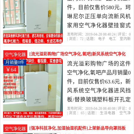
件，目前仅售价580元，珂
琳尼尔正压单向流新风机
家用空气净化器壁挂窗式
PM甲醛通风diy是2019年外
发布时间：2019-04-28 08:40:24 | 评论：
0
| 浏览：
72
| 话题：
电子
电工
室内新
循环空气净化器精选电子,
风系统
外循环空气净化器
标配
挡
板
标准
电工当中性价比很高的室
[流光溢彩购物广场空气净化,氧吧]新风系统空气净化
空气净化器
内新风系统，由山东 德州
器进风挡板/替换玻璃月销量0件仅售63.6元
月销量0件
流光溢彩购物广场的这件
￥64
发货。
空气净化,氧吧产品月销量0
件，目前仅售价63.6元，新
风系统空气净化器进风挡
板/替换玻璃塑料板开孔定
制是2019年流光溢彩购物
发布时间：2019-04-28 08:40:08 | 评论：
0
| 浏览：
65
| 话题：
生活电器
空气净
广场精选生活电器当中性
化
氧吧
流光溢彩购物广场
挡板
定
制
尼尔
价比很高的空气净化,氧
[强净科技净化,加湿抽湿机配件]上架新品导向罩挡板
空气净化器