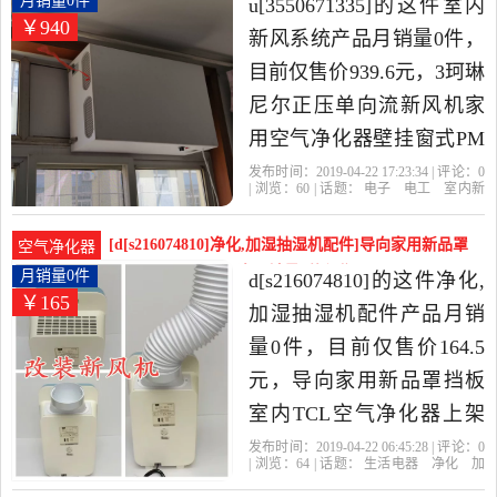
月销量0件
u[3550671335]的这件室内
￥940
货。
新风系统产品月销量0件，
目前仅售价939.6元，3珂琳
尼尔正压单向流新风机家
用空气净化器壁挂窗式PM
甲醛通风diy是2019年
发布时间：2019-04-22 17:23:34 | 评论：
0
| 浏览：
60
| 话题：
电子
电工
室内新
u[3550671335]精选电子,电
风系统
u[3550671335]
标配
标准
挡
板
工当中性价比很高的室内
[d[s216074810]净化,加湿抽湿机配件]导向家用新品罩
空气净化器
新风系统，由山东 德州发
挡板 室内TCL空气净月销量0件仅售164.5元
月销量0件
d[s216074810]的这件净化,
￥165
货。
加湿抽湿机配件产品月销
量0件，目前仅售价164.5
元，导向家用新品罩挡板
室内TCL空气净化器上架
氧吧冷暖空调排风管是
发布时间：2019-04-22 06:45:28 | 评论：
0
| 浏览：
64
| 话题：
生活电器
净化
加
2019年d[s216074810]精选
湿抽湿机配件
d[s216074810]
风管
挡