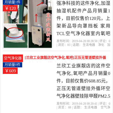
吧，由山东 德州发货。
家用TCL空气净月销量1件仅售120元
月销量1件
强净科技的这件净化,加湿
￥120
抽湿机配件产品月销量1
件，目前仅售价120元，上
架新品导向罩挡板 家用
TCL空气净化器室内氧吧
冷暖空调排风管是2019年
发布时间：2019-04-28 08:28:50 | 评论：
0
| 浏览：
83
| 话题：
生活电器
净化
加
强净科技精选生活电器当
湿抽湿机配件
强净科技
风管
挡
板
上架
中性价比很高的净化,加湿
[兰欣工业旗靓店空气净化,氧吧]正压无管道壁挂外循
空气净化器
抽湿机配件，由广东 广州
环空气净化器壁挂除月销量0件仅售608.85元
月销量0件
兰欣工业旗靓店的这件空
￥609
发货。
气净化,氧吧产品月销量0
件，目前仅售价608.85元，
正压无管道壁挂外循环空
气净化器壁挂除甲醛PM2.5
新风窗DIY是2019年兰欣工
发布时间：2019-04-28 08:20:41 | 评论：
0
| 浏览：
68
| 话题：
生活电器
空气净
业旗靓店精选生活电器当
化
氧吧
兰欣工业旗靓店
风管
主