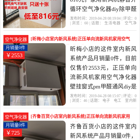
循环空气净化器diy除甲醛
PM2.5窗式壁挂是2019年
发布时间：2019-04-28 08:19:04 | 评论：
0
| 浏览：
60
| 话题：
生活电器
空气净
ABCD DIY自制空气净化器
化
氧吧
ABCD DIY自制空气净化
器
标配
活性炭
挡板
精选生活电器当中性价比
[昕梅小店室内新风系统]正压单向流新风机家用空气
空气净化器
很高的空气净化,氧吧，由
净化器壁挂窗月销量0件仅售2553元
月销量0件
昕梅小店的这件室内新风
￥2553
河北 石家庄发货。
系统产品月销量0件，目前
仅售价2553元，正压单向
流新风机家用空气净化器
壁挂窗式pm甲醛通风diy是
2019年昕梅小店精选电子,
发布时间：2019-04-28 08:15:07 | 评论：
0
| 浏览：
46
| 话题：
电子
电工
室内新
电工当中性价比很高的室
风系统
昕梅小店
标配
标准
挡板
内新风系统，由山东 德州
[齐鲁百货小店室内新风系统]正压单向流新风机家用
空气净化器
发货。
空气净化器壁挂窗月销量0件仅售725元
月销量0件
齐鲁百货小店的这件室内
￥725
新风系统产品月销量0件，