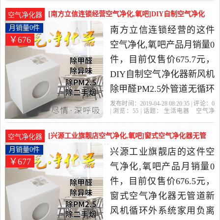
机
挡板
中性价比很高的空气净化,
[南方立信连锁经营空气净化,氧吧]DIY自制空气净化
空气净化器
氧吧，由广东 深圳发货。
器新风机除甲醛PM月销量0件仅售675.7元
月销量0件
南方立信连锁经营的这件
￥676
空气净化,氧吧产品月销量0
件，目前仅售价675.7元，
DIY自制空气净化器新风机
除甲醛PM2.5外管道无循环
壁挂窗新风系统是2019年
发布时间：2019-04-28 08:20:35 | 评论：
0
| 浏览：
55
| 话题：
生活电器
空气净
南方立信连锁经营精选生
化
氧吧
南方立信连锁经营
风管
主
机
挡板
活电器当中性价比很高的
[兴源工业旗靓店空气净化,氧吧]窗式空气净化器无管
空气净化器
空气净化,氧吧，由浙江 宁
道新风机循环外系统月销量0件仅售676.5元
月销量0件
兴源工业旗靓店的这件空
￥677
波发货。
气净化,氧吧产品月销量0
件，目前仅售价676.5元，
窗式空气净化器无管道新
风机循环外系统家用负离