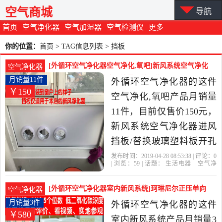
空气商城
导航
首页
空气净化器
空气加湿器
空气检测仪
更多
你的位置：
首页
> TAG信息列表 > 挡板
[外循环空气净化器空气净化,氧吧]新风系统空气净化
空气净化器
器进风挡板/替换玻璃月销量11件仅售150元
月销量11件
外循环空气净化器的这件
￥150
空气净化,氧吧产品月销量
11件，目前仅售价150元，
新风系统空气净化器进风
挡板/替换玻璃塑料板开孔
定制珂琳尼尔是2019年外
发布时间：2019-04-28 08:53:38 | 评论：
0
| 浏览：
59
| 话题：
生活电器
空气净
循环空气净化器精选生活
化
氧吧
外循环空气净化器
挡板
尼
尔
定制
电器当中性价比很高的空
[外循环空气净化器室内新风系统]珂琳尼尔正压单向
空气净化器
气净化,氧吧，由山东 德州
流新风机家用空气净化月销量3件仅售580元
月销量3件
外循环空气净化器的这件
￥580
发货。
室内新风系统产品月销量3