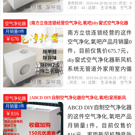
子氧pm2.5是2019年兴源工
发布时间：2019-04-28 08:20:29 | 评论：
0
| 浏览：
44
| 话题：
生活电器
空气净
业旗靓店精选生活电器当
化
氧吧
兴源工业旗靓店
风管
主
机
挡板
中性价比很高的空气净化,
[南方立信连锁经营空气净化,氧吧]diy窗式空气净化器
空气净化器
氧吧，由广东 深圳发货。
新风机系统无管道月销量0件仅售675.7元
月销量0件
南方立信连锁经营的这件
￥676
空气净化,氧吧产品月销量0
件，目前仅售价675.7元，
diy窗式空气净化器新风机
系统无管道外家用室内循
环负离子pm2.5是2019年南
发布时间：2019-04-28 08:20:28 | 评论：
0
| 浏览：
59
| 话题：
生活电器
空气净
方立信连锁经营精选生活
化
氧吧
南方立信连锁经营
风管
主
机
挡板
电器当中性价比很高的空
[ABCD DIY自制空气净化器空气净化,氧吧]家用新风
空气净化器
气净化,氧吧，由浙江 宁波
机静音外循环空气净化器diy月销量1件仅售816元
月销量1件
ABCD DIY自制空气净化器
￥816
发货。
的这件空气净化,氧吧产品
月销量1件，目前仅售价
816元，家用新风机静音外