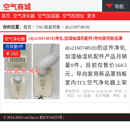
空气商城
导航
首页
空气净化器
空气加湿器
空气检测仪
更多
你的位置：
首页
> TAG信息列表 > d[s216074810]
[d[s216074810]净化,加湿抽湿机配件]导向家用新品罩
空气净化器
挡板 室内TCL空气净月销量0件仅售164.5元
月销量0件
d[s216074810]的这件净化,
￥165
加湿抽湿机配件产品月销
量0件，目前仅售价164.5
元，导向家用新品罩挡板
室内TCL空气净化器上架
氧吧冷暖空调排风管是
发布时间：2019-04-22 06:45:28 | 评论：
0
| 浏览：
64
| 话题：
生活电器
净化
加
2019年d[s216074810]精选
湿抽湿机配件
d[s216074810]
风管
挡
板
上架
生活电器当中性价比很高
的净化,加湿抽湿机配件，
© 2014-2019 win7sky.cn 京ICP554555号 |
由广东 广州发货。