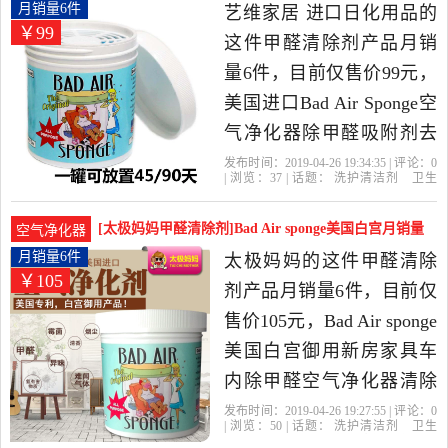
当中性价比很高的甲醛清
Sponge月销量6件仅售99元
月销量6件
艺维家居 进口日化用品的
￥99
除剂，由广东 广州发货。
这件甲醛清除剂产品月销
量6件，目前仅售价99元，
美国进口Bad Air Sponge空
气净化器除甲醛吸附剂去
除异味新房装修是2019年
发布时间：2019-04-26 19:34:35 | 评论：
0
| 浏览：
37
| 话题：
洗护清洁剂
卫生
艺维家居 进口日化用品精
巾
纸
香薰
甲醛清除剂
艺维家居 进
口日化用品
放置
吸附剂
异味
选洗护清洁剂,卫生巾,纸,香
[太极妈妈甲醛清除剂]Bad Air sponge美国白宫月销量
空气净化器
薰当中性价比很高的甲醛
6件仅售105元
月销量6件
太极妈妈的这件甲醛清除
￥105
清除剂，由上海发货。
剂产品月销量6件，目前仅
售价105元，Bad Air sponge
美国白宫御用新房家具车
内除甲醛空气净化器清除
剂是2019年太极妈妈精选
发布时间：2019-04-26 19:27:55 | 评论：
0
| 浏览：
50
| 话题：
洗护清洁剂
卫生
洗护清洁剂,卫生巾,纸,香薰
巾
纸
香薰
甲醛清除剂
太极妈