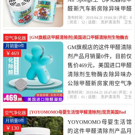
醛新汽车新房除异味甲醛
清除剂是2019年巧克力妈
发布时间：2019-04-21 19:04:30 | 评论：
0
| 浏览：
52
| 话题：
洗护清洁剂
卫生
海外购精选洗护清洁剂,卫
巾
纸
香薰
甲醛清除剂
巧克力妈海
外购
净化剂
放置
空气
生巾,纸,香薰当中性价比很
[GM旗舰店甲醛清除剂]美国进口甲醛清除剂生物酶去
空气净化器
高的甲醛清除剂，由江苏
除异味办公月销量0件仅售469元
月销量0件
GM旗舰店的这件甲醛清除
￥469
苏州发货。
剂产品月销量0件，目前仅
售价469元，美国进口甲醛
清除剂生物酶去除异味办
公除甲醛新房家用空气净
化器是2019年GM旗舰店精
发布时间：2019-04-21 18:47:49 | 评论：
0
| 浏览：
61
| 话题：
洗护清洁剂
卫生
选洗护清洁剂,卫生巾,纸,香
巾
纸
香薰
甲醛清除剂
GM旗舰
店
放置
甲醛
异味
薰当中性价比很高的甲醛
[YOYOMOMO母婴生活馆甲醛清除剂]现货美国Bad
空气净化器
清除剂，由浙江 杭州发
Air Sponge月销量0件仅售130元
月销量0件
YOYOMOMO母婴生活馆
￥130
货。
的这件甲醛清除剂产品月