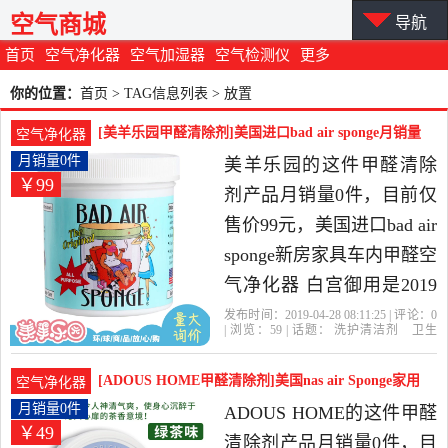
空气商城
导航
首页
空气净化器
空气加湿器
空气检测仪
更多
你的位置：
首页
> TAG信息列表 > 放置
[美羊乐园甲醛清除剂]美国进口bad air sponge月销量
空气净化器
0件仅售99元
月销量0件
美羊乐园的这件甲醛清除
￥99
剂产品月销量0件，目前仅
售价99元，美国进口bad air
sponge新房家具车内甲醛空
气净化器 白宫御用是2019
年美羊乐园精选洗护清洁
发布时间：2019-04-28 08:11:25 | 评论：
0
| 浏览：
59
| 话题：
洗护清洁剂
卫生
剂,卫生巾,纸,香薰当中性价
巾
纸
香薰
甲醛清除剂
美羊乐
园
放置
空气净化器
御用
比很高的甲醛清除剂，由
[ADOUS HOME甲醛清除剂]美国nas air Sponge家用
空气净化器
上海发货。
月销量0件仅售49元
月销量0件
ADOUS HOME的这件甲醛
￥49
清除剂产品月销量0件，目