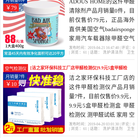
月销量0件
ADOUS HOME的这件甲醛
￥79
发货。
清除剂产品月销量0件，目
前仅售价79元，正品海外
直供美国空气badairsponge
家用汽车载器除甲醛空气
净化剂是2019年ADOUS
发布时间：2019-04-21 16:47:40 | 评论：
0
| 浏览：
61
| 话题：
洗护清洁剂
卫生
HOME精选洗护清洁剂,卫
巾
纸
香薰
甲醛清除剂
ADOUS
HOME
放置
净化剂
空气
生巾,纸,香薰当中性价比很
[洁之家环保科技工厂店甲醛检测仪]9.9元5盒甲醛检
空气检测仪
高的甲醛清除剂，由上海
测盒 甲醛检测仪 月销量7件仅售9.9元
月销量7件
洁之家环保科技工厂店的
￥10
发货。
这件甲醛检测仪产品月销
量7件，目前仅售价9.9元，
9.9元5盒甲醛检测盒 甲醛
检测仪 测甲醛试纸 家用 空
气测试仪自测是2019年洁
发布时间：2019-04-20 03:01:30 | 评论：
0
| 浏览：
61
| 话题：
洗护清洁剂
卫生
之家环保科技工厂店精选
巾
纸
香薰
甲醛检测仪
洁之家环保