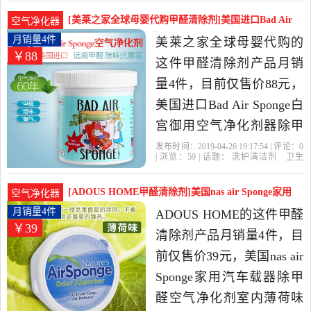
妈
放置
御用
车内
当中性价比很高的甲醛清
[美莱之家全球母婴代购甲醛清除剂]美国进口Bad Air
空气净化器
除剂，由陕西 西安发货。
Sponge月销量4件仅售88元
月销量4件
美莱之家全球母婴代购的
￥88
这件甲醛清除剂产品月销
量4件，目前仅售价88元，
美国进口Bad Air Sponge白
宫御用空气净化剂器除甲
醛装修污染家庭是2019年
发布时间：2019-04-26 19:17:54 | 评论：
0
| 浏览：
59
| 话题：
洗护清洁剂
卫生
美莱之家全球母婴代购精
巾
纸
香薰
甲醛清除剂
美莱之家全
球母婴代购
放置
净化
净化剂
选洗护清洁剂,卫生巾,纸,香
[ADOUS HOME甲醛清除剂]美国nas air Sponge家用
空气净化器
薰当中性价比很高的甲醛
月销量4件仅售39元
月销量4件
ADOUS HOME的这件甲醛
￥39
清除剂，由浙江 杭州发
清除剂产品月销量4件，目
货。
前仅售价39元，美国nas air
Sponge家用汽车载器除甲
醛空气净化剂室内薄荷味