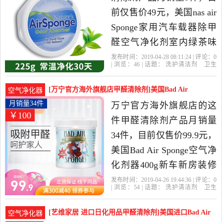
前仅售价49元，美国nas air
Sponge家用汽车载器除甲
醛空气净化剂室内绿茶味
225g是2019年ADOUS
发布时间：2019-04-28 08:11:24 | 评论：
0
| 浏览：
46
| 话题：
洗护清洁剂
卫生
HOME精选洗护清洁剂,卫
巾
纸
香薰
甲醛清除剂
ADOUS
HOME
绿茶
放置
净化剂
生巾,纸,香薰当中性价比很
[万宁官方海外旗舰店甲醛清除剂]美国Bad Air
空气净化器
高的甲醛清除剂，由上海
Sponge空气月销量34件仅售99.9元
月销量34件
万宁官方海外旗舰店的这
￥100
发货。
件甲醛清除剂产品月销量
34件，目前仅售价99.9元，
美国Bad Air Sponge空气净
化剂器400g新车新房装修
去除甲醛去异味是2019年
发布时间：2019-04-26 19:44:36 | 评论：
0
| 浏览：
54
| 话题：
洗护清洁剂
卫生
万宁官方海外旗舰店精选
巾
纸
香薰
甲醛清除剂
万宁官方海
外旗舰店
净化剂
放置
空气
洗护清洁剂,卫生巾,纸,香薰
[艺维家居 进口日化用品甲醛清除剂]美国进口Bad Air
空气净化器