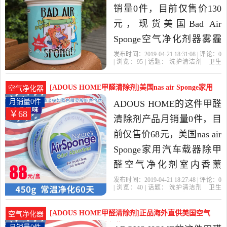
销量0件，目前仅售价130
元，现货美国Bad Air
Sponge空气净化剂器雾霾
除甲醛清除剂装修异味是
发布时间：2019-04-21 18:31:08 | 评论：
0
| 浏览：
95
| 话题：
洗护清洁剂
卫生
2019年YOYOMOMO母婴
巾
纸
香薰
甲醛清除
剂
YOYOMOMO母婴生活馆
净化
生活馆精选洗护清洁剂,卫
剂
放置
空气
[ADOUS HOME甲醛清除剂]美国nas air Sponge家用
空气净化器
生巾,纸,香薰当中性价比很
月销量0件仅售68元
月销量0件
ADOUS HOME的这件甲醛
￥68
高的甲醛清除剂，由广东
清除剂产品月销量0件，目
深圳发货。
前仅售价68元，美国nas air
Sponge家用汽车载器除甲
醛空气净化剂室内香薰
450g是2019年ADOUS
发布时间：2019-04-21 18:27:48 | 评论：
0
| 浏览：
40
| 话题：
洗护清洁剂
卫生
HOME精选洗护清洁剂,卫
巾
纸
香薰
甲醛清除剂
ADOUS
HOME
放置
净化剂
美国
生巾,纸,香薰当中性价比很
[ADOUS HOME甲醛清除剂]正品海外直供美国空气
空气净化器
高的甲醛清除剂，由上海
badairsp月销量0件仅售79元