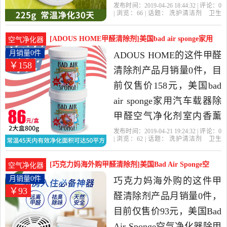
225g是2019年ADOUS
发布时间：2019-04-26 18:44:32 | 评论：
0
| 浏览：
66
| 话题：
洗护清洁剂
卫生
HOME精选洗护清洁剂,卫
巾
纸
香薰
甲醛清除剂
ADOUS
HOME
薄荷
放置
净化剂
生巾,纸,香薰当中性价比很
[ADOUS HOME甲醛清除剂]美国bad air sponge家用
空气净化器
高的甲醛清除剂，由上海
月销量0件仅售158元
月销量0件
ADOUS HOME的这件甲醛
￥158
发货。
清除剂产品月销量0件，目
前仅售价158元，美国bad
air sponge家用汽车载器除
甲醛空气净化剂室内香薰
清新是2019年ADOUS
发布时间：2019-04-21 19:24:32 | 评论：
0
| 浏览：
62
| 话题：
洗护清洁剂
卫生
HOME精选洗护清洁剂,卫
巾
纸
香薰
甲醛清除剂
ADOUS
HOME
放置
两大
净化剂
生巾,纸,香薰当中性价比很
[巧克力妈海外购甲醛清除剂]美国Bad Air Sponge空
空气净化器
高的甲醛清除剂，由上海
气月销量0件仅售93元
月销量0件
巧克力妈海外购的这件甲
￥93
发货。
醛清除剂产品月销量0件，
目前仅售价93元，美国Bad
Air Sponge空气净化器除甲