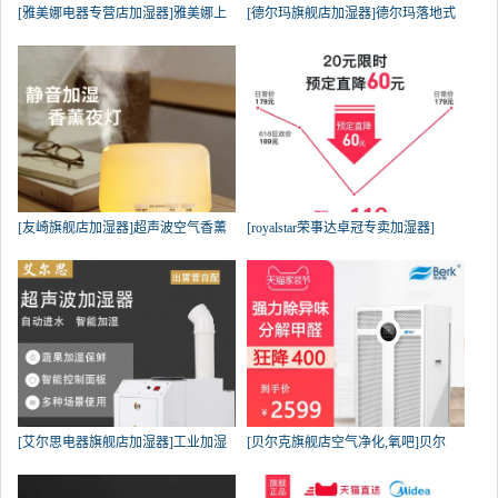
[雅美娜电器专营店加湿器]雅美娜上
[德尔玛旗舰店加湿器]德尔玛落地式
[友崎旗舰店加湿器]超声波空气香薰
[royalstar荣事达卓冠专卖加湿器]
[艾尔思电器旗舰店加湿器]工业加湿
[贝尔克旗舰店空气净化,氧吧]贝尔