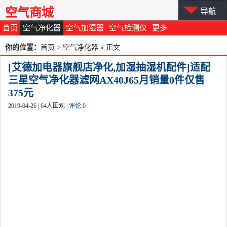
空气商城
导航
首页
空气净化器
空气加湿器
空气检测仪
更多
你的位置：
首页
>
空气净化器
» 正文
[艾德加电器旗舰店净化,加湿抽湿机配件]适配
三星空气净化器滤网AX40J65月销量0件仅售
375元
2019-04-26 |
64
人围观 |
评论:
0