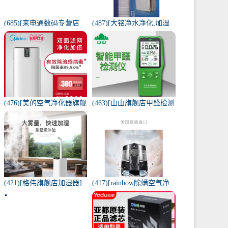
(685)[来电通数码专营店
(487)[大铭净水净化,加湿
USB加湿器]加湿器家用静
抽湿机配件]3M菲尔萃空
音卧室小米小型空气无线
气净化器静电滤网FACF月
可月销量213件仅售29元
销量1件仅售199元
(476)[美的空气净化器旗舰
(463)[山山旗舰店甲醛检测
店空气净化,氧吧]美的空气
仪]山山智能甲醛检测仪器
净化器家用除甲醛月销量
苯空气质量专业家月销量
170件仅售3698元
12件仅售298元
(421)[格伟旗舰店加湿器]
(417)[rainbow除螨空气净
工业加湿器大容量空气家
化,氧吧]美国原装进口水过
用月销量267件仅售398元
滤RAINBOW空气月销量0
件仅售31920元