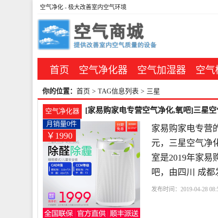
空气净化
- 极大改善室内空气环境
首页
空气净化器
空气加湿器
空气
你的位置：
首页
> TAG信息列表 > 三星
[家易购家电专营空气净化,氧吧]三星空气净
空气净化器
月销量0件
家易购家电专营的
￥1990
元，三星空气净化器
室是2019年家
吧，由四川 成都
发布时间：2019-04-28 08:5
星
小时
滤网