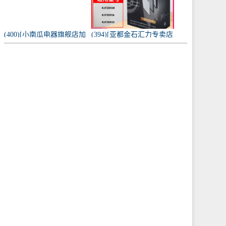
(400)[小南瓜电器旗舰店加
(394)[亚都金石汇力专卖店
湿器]小南瓜加湿器家用静
净化,加湿抽湿机配件]亚都
音卧室月销量198件仅售
空气净化器耗材滤网滤芯
59.9元
KJF28月销量0件仅售249元