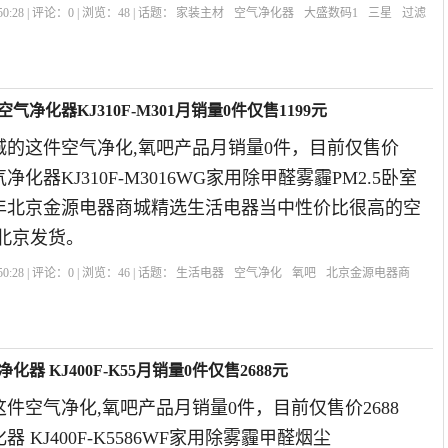
0:28 | 评论：
0
| 浏览：
48
| 话题：
家装主材
空气净化器
大盛数码1
三星
过滤
净化器KJ310F-M301月销量0件仅售1199元
城的这件空气净化,氧吧产品月销量0件，目前仅售价
净化器KJ310F-M3016WG家用除甲醛雾霾PM2.5卧室
9年北京金源电器商城精选生活电器当中性价比很高的空
北京发货。
0:28 | 评论：
0
| 浏览：
46
| 话题：
生活电器
空气净化
氧吧
北京金源电器商
器 KJ400F-K55月销量0件仅售2688元
件空气净化,氧吧产品月销量0件，目前仅售价2688
 KJ400F-K5586WF家用除雾霾甲醛烟尘