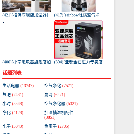
(421)[格伟旗舰店加湿器]
(417)[rainbow除螨空气净
工业加湿器大容量空气家
化,氧吧]美国原装进口水过
用月销量267件仅售398元
滤RAINBOW空气月销量0
件仅售31920元
(400)[小南瓜电器旗舰店加
(394)[亚都金石汇力专卖店
湿器]小南瓜加湿器家用静
净化,加湿抽湿机配件]亚都
话题列表
音卧室月销量198件仅售
空气净化器耗材滤网滤芯
59.9元
KJF28月销量0件仅售249元
生活电器
(13747)
空气净化
(7571)
氧吧
(7431)
滤网
(6271)
小时
(5348)
空气净化器
(5321)
净化
(4128)
加湿抽湿机配件
(3851)
电子
(3043)
负离子
(2705)