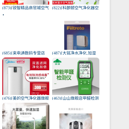
(873)[锐智精品商贸城空气
(822)[科朗顿空气净化器空
净化器]小米品质车载空气
气净化,氧吧]空气净化器除
净化器负离子车内氧吧月
甲醛家用客厅办公卧室除
销量0件仅售198元
雾月销量9件仅售168元
(685)[来电通数码专营店
(487)[大铭净水净化,加湿
USB加湿器]加湿器家用静
抽湿机配件]3M菲尔萃空
音卧室小米小型空气无线
气净化器静电滤网FACF月
可月销量213件仅售29元
销量1件仅售199元
(476)[美的空气净化器旗舰
(463)[山山旗舰店甲醛检测
店空气净化,氧吧]美的空气
仪]山山智能甲醛检测仪器
净化器家用除甲醛月销量
苯空气质量专业家月销量
170件仅售3698元
12件仅售298元