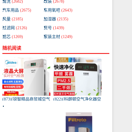
清洗
(2682)
改装
(2678)
汽车用品
(2675)
车用氧吧
(2643)
风量
(2185)
加湿器
(2135)
过滤网
(2126)
货号
(1439)
滤芯
(1269)
家装主材
(1249)
随机阅读
(873)[锐智精品商贸城空气
(822)[科朗顿空气净化器空
净化器]小米品质车载空气
气净化,氧吧]空气净化器除
净化器负离子车内氧吧月
甲醛家用客厅办公卧室除
销量0件仅售198元
雾月销量9件仅售168元