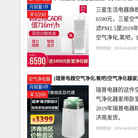
月销量1件
三星生活电器旗
￥6590
6590元，三星空
滤PM2.5是2
空气净化,氧吧，
发布时间：2019-04-28 08:5
店
三星
小时
滤网
[瑞普电器空气净化,氧吧]空气净化器家
空气净化器
月销量0件
瑞普电器的这件空
￥3200
气净化器家用卧室室
2019年瑞普电
济南发货。
发布时间：2019-04-28 08:5
时
滤网