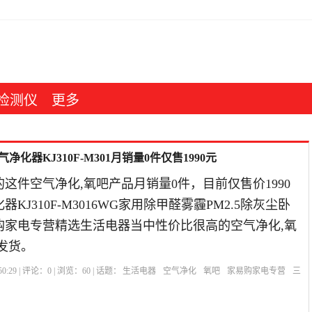
检测仪
更多
化器KJ310F-M301月销量0件仅售1990元
这件空气净化,氧吧产品月销量0件，目前仅售价1990
KJ310F-M3016WG家用除甲醛雾霾PM2.5除灰尘卧
易购家电专营精选生活电器当中性价比很高的空气净化,氧
发货。
0:29 | 评论：
0
| 浏览：
60
| 话题：
生活电器
空气净化
氧吧
家易购家电专营
三