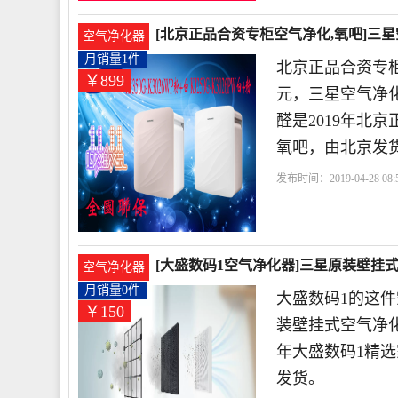
[北京正品合资专柜空气净化,氧吧]三星空气
空气净化器
月销量1件
北京正品合资专柜
￥899
元，三星空气净化器K
醛是2019年北
氧吧，由北京发
发布时间：2019-04-28 08:5
柜
三星
除甲醛
滤网
[大盛数码1空气净化器]三星原装壁挂式空
空气净化器
月销量0件
大盛数码1的这件
￥150
装壁挂式空气净化器A
年大盛数码1精
发货。