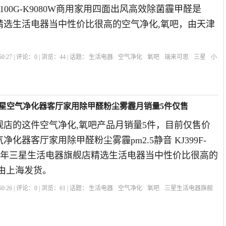
100G-K9080W商用家用四面出风高效除菌霾甲醛是
思精选生活电器当中性价比很高的空气净化,氧吧，由天津
0:27 | 评论：
0
| 浏览：
44
| 话题：
生活电器
空气净化
氧吧
瑞来可思
三星
小
三星空气净化器客厅家用除甲醛粉尘雾霾月销量5件仅售
舰店的这件空气净化,氧吧产品月销量5件，目前仅售价
气净化器客厅家用除甲醛粉尘雾霾pm2.5静音 KJ399F-
2019年三星生活电器旗舰店精选生活电器当中性价比很高的
由上海发货。
0:26 | 评论：
0
| 浏览：
61
| 话题：
生活电器
空气净化
氧吧
三星生活电器旗舰