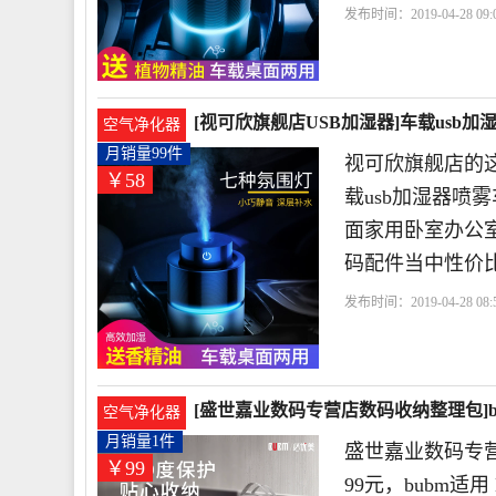
发布时间：2019-04-28 09:0
控
深圳市
贸易有限公
[视可欣旗舰店USB加湿器]车载usb
空气净化器
月销量99件
视可欣旗舰店的这
￥58
载usb加湿器
面家用卧室办公室
码配件当中性价比
发布时间：2019-04-28 08:5
油
触控
深圳市
[盛世嘉业数码专营店数码收纳整理包]bub
空气净化器
月销量1件
盛世嘉业数码专
￥99
99元，bubm适