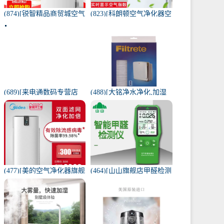
(874)[锐智精品商贸城空气
(823)[科朗顿空气净化器空
净化器]小米品质车载空气
气净化,氧吧]空气净化器除
净化器负离子车内氧吧月
甲醛家用客厅办公卧室除
销量0件仅售198元
雾月销量9件仅售168元
(689)[来电通数码专营店
(488)[大铭净水净化,加湿
USB加湿器]加湿器家用静
抽湿机配件]3M菲尔萃空
音卧室小米小型空气无线
气净化器静电滤网FACF月
可月销量213件仅售29元
销量1件仅售199元
(477)[美的空气净化器旗舰
(464)[山山旗舰店甲醛检测
店空气净化,氧吧]美的空气
仪]山山智能甲醛检测仪器
净化器家用除甲醛月销量
苯空气质量专业家月销量
170件仅售3698元
12件仅售298元