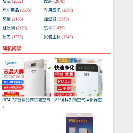
清洗
(2682)
改装
(2678)
汽车用品
(2675)
车用氧吧
(2643)
风量
(2185)
加湿器
(2135)
过滤网
(2126)
货号
(1439)
滤芯
(1269)
家装主材
(1249)
随机阅读
(874)[锐智精品商贸城空气
(823)[科朗顿空气净化器空
净化器]小米品质车载空气
气净化,氧吧]空气净化器除
净化器负离子车内氧吧月
甲醛家用客厅办公卧室除
销量0件仅售198元
雾月销量9件仅售168元