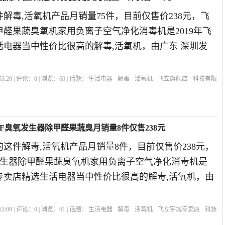
解毒,活氧机产品月销量75件，目前仅售价238元，飞
醛果蔬臭氧机家用负离子空气净化消毒机是2019年飞
活电器当中性价比很高的解毒,活氧机，由广东 深圳发
3:20 | 评论：
0
| 浏览：
60
| 话题：
生活电器
解毒
活氧机
飞立旗舰店
科技有限
-8F臭氧发生器除甲醛果蔬臭月销量8件仅售238元
这件解毒,活氧机产品月销量8件，目前仅售价238元，
氧发生器除甲醛果蔬臭氧机家用负离子空气净化消毒机是
城专卖店精选生活电器当中性价比很高的解毒,活氧机，由
3:09 | 评论：
0
| 浏览：
61
| 话题：
生活电器
解毒
活氧机
飞立宇城专卖店
科技