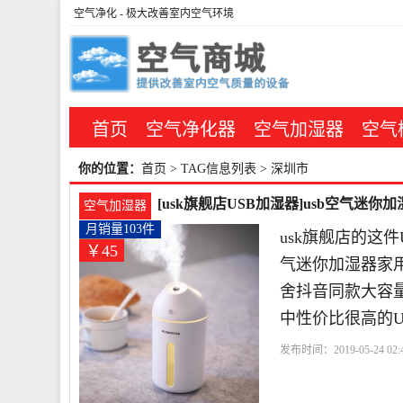
空气净化
- 极大改善室内空气环境
首页
空气净化器
空气加湿器
空气
你的位置：
首页
> TAG信息列表 > 深圳市
[usk旗舰店USB加湿器]usb空气迷
空气加湿器
月销量103件
usk旗舰店的这件
￥45
气迷你加湿器家
舍抖音同款大容量
中性价比很高的U
发布时间：2019-05-24 02:4
器
科技有限公司
深圳