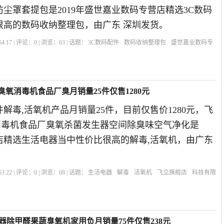
尘罩套提包是2019年盛世嘉业数码专营店精选3C数码
很高的数码收纳整理包，由广东 深圳发货。
4:17 | 评论：
0
| 浏览：
63
| 话题：
3C数码配件
数码收纳整理包
盛世嘉业数码专
市
N臭氧消毒机食品厂臭月销量25件仅售1280元
解毒,活氧机产品月销量25件，目前仅售价1280元，飞
臭氧消毒机食品厂臭氧杀菌发生器空间除臭味空气净化是
舰店精选生活电器当中性价比很高的解毒,活氧机，由广东
3:22 | 评论：
0
| 浏览：
68
| 话题：
生活电器
解毒
活氧机
飞立旗舰店
科技有限
器除甲醛果蔬臭氧机家用负月销量75件仅售238元