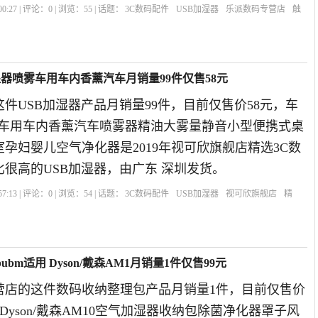
0:27 | 评论：
0
| 浏览：
55
| 话题：
3C数码配件
USB加湿器
乐派数码专营店
触
司
加湿器喷雾车用车内香薰汽车月销量99件仅售58元
件USB加湿器产品月销量99件，目前仅售价58元，车
喷雾车用车内香薰汽车喷雾器精油大雾量静音小型便携式桌
孕妇婴儿空气净化器是2019年视可欣旗舰店精选3C数
很高的USB加湿器，由广东 深圳发货。
7:13 | 评论：
0
| 浏览：
54
| 话题：
3C数码配件
USB加湿器
视可欣旗舰店
精
m适用 Dyson/戴森AM1月销量1件仅售99元
营店的这件数码收纳整理包产品月销量1件，目前仅售价
用 Dyson/戴森AM10空气加湿器收纳包除菌净化器罩子风