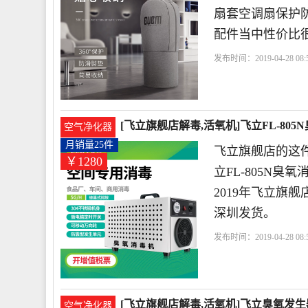
扇套空调扇保护防
配件当中性价比
发布时间：2019-04-28 08:5
营店
收纳
优美
深圳
[飞立旗舰店解毒,活氧机]飞立FL-805
空气净化器
月销量25件
飞立旗舰店的这件
￥1280
立FL-805N
2019年飞立旗
深圳发货。
发布时间：2019-04-28 08:5
公司
深圳市
臭氧
[飞立旗舰店解毒,活氧机]飞立臭氧发生
空气净化器