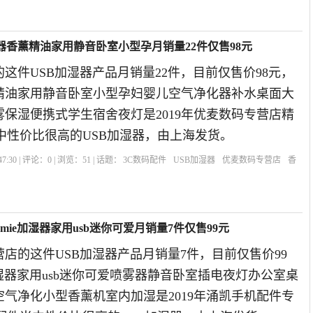
湿器香薰精油家用静音卧室小型孕月销量22件仅售98元
这件USB加湿器产品月销量22件，目前仅售价98元，
精油家用静音卧室小型孕妇婴儿空气净化器补水桌面大
保湿便携式学生宿舍夜灯是2019年优麦数码专营店精
中性价比很高的USB加湿器，由上海发货。
7:30 | 评论：
0
| 浏览：
51
| 话题：
3C数码配件
USB加湿器
优麦数码专营店
香
市
mie加湿器家用usb迷你可爱月销量7件仅售99元
店的这件USB加湿器产品月销量7件，目前仅售价99
加湿器家用usb迷你可爱喷雾器静音卧室插电夜灯办公室桌
气净化小型香薰机室内加湿是2019年涌凯手机配件专