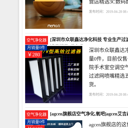
营店精选3C数码
发布时间：2019-04-28 08:4
店
色粉
科技有限公司
[深圳市众联鑫达净化科技 专业生产过
空气净化器
滤月销量0件仅售280元
月销量0件
深圳市众联鑫达
￥280
量0件，目前仅售
院手术室空调空气
过滤网喷嘴精选
货。
发布时间：2019-04-28 08:4
技 专业生产过滤网喷嘴
[agcen旗舰店空气净化,氧吧]agce
空气净化器
月销量0件
agcen旗舰店的