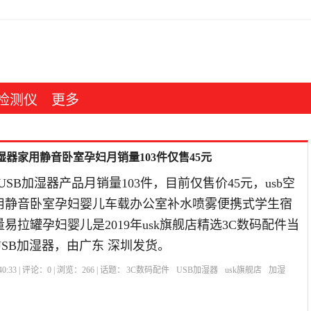
检测仪
更多
你加湿器家用静音卧室孕妇月销量103件仅售45元
USB加湿器产品月销量103件，目前仅售价45元，usb空
用静音卧室孕妇婴儿车载办公室补水喷雾便携式学生宿
易拉罐孕妇婴儿是2019年usk旗舰店精选3C数码配件当
SB加湿器，由广东 深圳发货。
0:33 | 评论：
0
| 浏览：
266
| 话题：
3C数码配件
USB加湿器
usk旗舰店
加湿
市