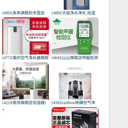
(689)[来电通数码专营店
(488)[大铭净水净化,加湿
USB加湿器]加湿器家用静
抽湿机配件]3M菲尔萃空
音卧室小米小型空气无线
气净化器静电滤网FACF月
可月销量213件仅售29元
销量1件仅售199元
(477)[美的空气净化器旗舰
(464)[山山旗舰店甲醛检测
店空气净化,氧吧]美的空气
仪]山山智能甲醛检测仪器
净化器家用除甲醛月销量
苯空气质量专业家月销量
170件仅售3698元
12件仅售298元
(422)[格伟旗舰店加湿器]
(418)[rainbow除螨空气净
工业加湿器大容量空气家
化,氧吧]美国原装进口水过
用月销量267件仅售398元
滤RAINBOW空气月销量0
件仅售31920元