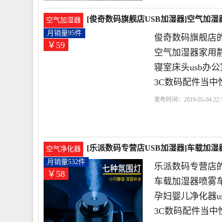
[俊奇数码旗舰店USB加湿器]空气加
空气加湿器
月销量95件
俊奇数码旗舰店的
￥59
空气加湿器家用
寝室床头usb办
3C数码配件当中
发布时间：2019-05-04 22:1
圳市
吸水
兴业
[乐派数码专营店USB加湿器]车载加湿
空气净化器
月销量532件
乐派数码专营店的
￥58
车载加湿器喷雾
孕妇婴儿净化器u
3C数码配件当中