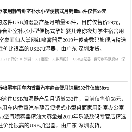
湿器家用静音卧室补水小型便携式月销量95件仅售59元
这件USB加湿器产品月销量95件，目前仅售价59元，
静音卧室补水小型便携式孕妇婴儿迷你夜灯学生宿舍用
公室桌面仙人掌网红喷雾器是2019年俊奇数码旗舰店精选
性价比很高的USB加湿器，由广东 深圳发货。
1:21 | 评论：
0
| 浏览：
58
| 话题：
3C数码配件
USB加湿器
俊奇数码旗舰店
深
器喷雾车用车内香薰汽车静音便月销量532件仅售58元
这件USB加湿器产品月销量532件，目前仅售价58元，
车用车内香薰汽车静音便携式小型桌面家用卧室办公室
sb空气喷雾器精油大雾量是2019年乐派数码专营店精选
性价比很高的USB加湿器，由广东 深圳发货。