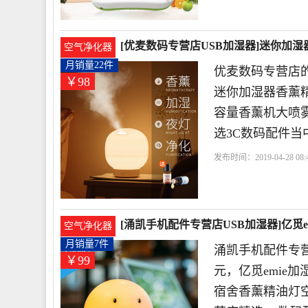
[优麦数码专营店USB加湿器]迷你加
空气净化器
月销量22件
优麦数码专营店的
￥98
迷你加湿器香薰
容量香薰机大喷雾
选3C数码配件当
发布时间：2019-04-28 08:4
薰
科技有限公司
深圳
[涌凯手机配件专营店USB加湿器]亿觅e
空气净化器
月销量7件
涌凯手机配件专营
￥99
元，亿觅emie
宿舍香薰精油灯空