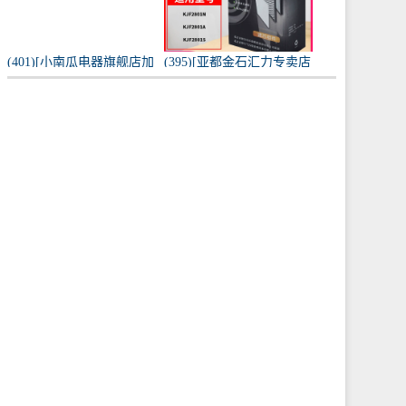
(401)[小南瓜电器旗舰店加
(395)[亚都金石汇力专卖店
湿器]小南瓜加湿器家用静
净化,加湿抽湿机配件]亚都
音卧室月销量198件仅售
空气净化器耗材滤网滤芯
59.9元
KJF28月销量0件仅售249元