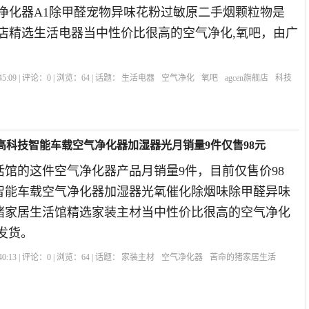
空气净化器A1除甲醛宠物异味花粉过敏原二手烟颗粒物是
en旗舰店精选生活电器当中性价比很高的空气净化,氧吧，由广
5:09 | 评论：
0
| 浏览：
64
| 话题：
生活电器
空气净化
氧吧
agcen旗舰店
科技
高科技智能车载空气净化器加湿器光月销量9件仅售98元
活馆的这件空气净化器产品月销量9件，目前仅售价98
智能车载空气净化器加湿器光氧催化除烟味除甲醛异味
的猪家居生活馆精选家装主材当中性价比很高的空气净化
发货。
0:13 | 评论：
0
| 浏览：
64
| 话题：
家装主材
空气净化器
苦命的猪家居生活
市