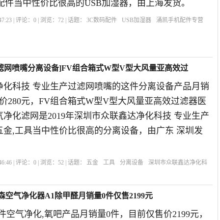
配件当中性价比很高的USB加湿器，由上海发货。
7:23 | 评论：
0
| 浏览：
72
| 话题：
3C数码配件
USB加湿器
涌凯手机配件专营
深圳市
滤网喷嘴分离设备]FV组合箱式W型V型大风量亚高效过
净化科技 专业生产过滤网喷嘴的这件分离设备产品月销
价280元，FV组合箱式W型V型大风量亚高效过滤器医
净化滤网是2019年深圳市众联鑫达净化科技 专业生产
五金,工具当中性价比很高的分离设备，由广东 深圳发
6:46 | 评论：
0
| 浏览：
52
| 话题：
五金
工具
分离设备
深圳市众联鑫达净化科
广东省
深圳市
中国大陆
n艾吉森空气净化器A1除甲醛月销量0件仅售2199元
这件空气净化,氧吧产品月销量0件，目前仅售价2199元，