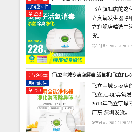
月销量75件
飞立旗舰店的这件
￥238
立臭氧发生器除甲
立旗舰店精选生
货。
发布时间：2019-04-28 08:5
公司
深圳市
个月
[飞立宇城专卖店解毒,活氧机]飞立FL
空气净化器
月销量8件
飞立宇城专卖店的
￥238
飞立FL-8F臭
2019年飞立宇
广东 深圳发货。
发布时间：2019-04-28 08:5
有限公司
深圳市
个月