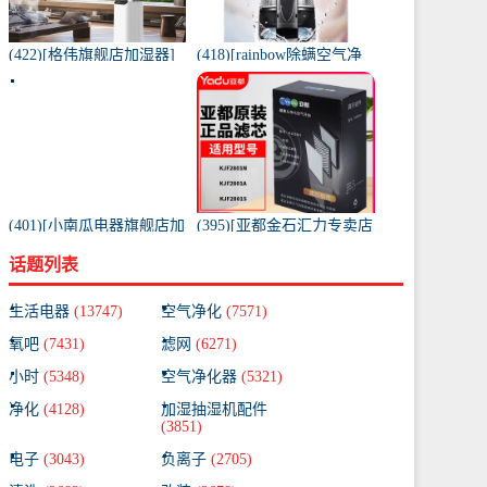
(422)[格伟旗舰店加湿器]
(418)[rainbow除螨空气净
工业加湿器大容量空气家
化,氧吧]美国原装进口水过
用月销量267件仅售398元
滤RAINBOW空气月销量0
件仅售31920元
(401)[小南瓜电器旗舰店加
(395)[亚都金石汇力专卖店
湿器]小南瓜加湿器家用静
净化,加湿抽湿机配件]亚都
话题列表
音卧室月销量198件仅售
空气净化器耗材滤网滤芯
59.9元
KJF28月销量0件仅售249元
生活电器
(13747)
空气净化
(7571)
氧吧
(7431)
滤网
(6271)
小时
(5348)
空气净化器
(5321)
净化
(4128)
加湿抽湿机配件
(3851)
电子
(3043)
负离子
(2705)