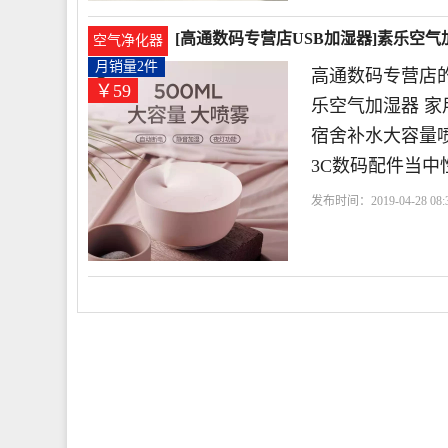
[高通数码专营店USB加湿器]素乐空气
空气净化器
月销量2件
高通数码专营店的
￥59
乐空气加湿器 家
宿舍补水大容量喷
3C数码配件当中
发布时间：2019-04-28 08:3
技有限公司
客服
深圳