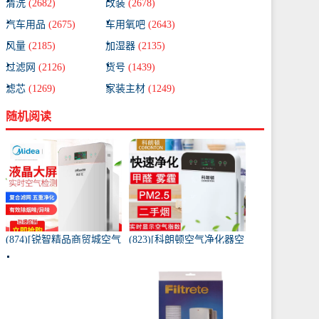
清洗
(2682)
改装
(2678)
汽车用品
(2675)
车用氧吧
(2643)
风量
(2185)
加湿器
(2135)
过滤网
(2126)
货号
(1439)
滤芯
(1269)
家装主材
(1249)
随机阅读
(874)[锐智精品商贸城空气
(823)[科朗顿空气净化器空
净化器]小米品质车载空气
气净化,氧吧]空气净化器除
净化器负离子车内氧吧月
甲醛家用客厅办公卧室除
销量0件仅售198元
雾月销量9件仅售168元