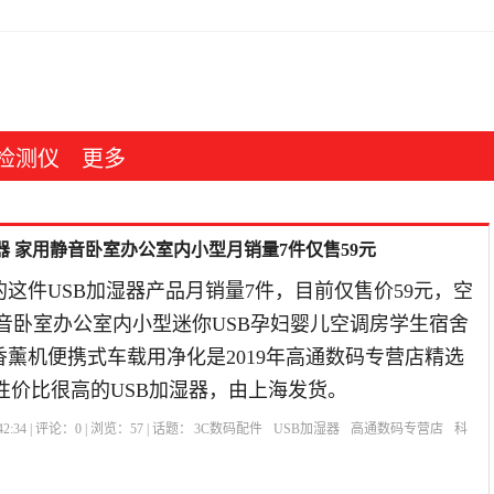
检测仪
更多
器 家用静音卧室办公室内小型月销量7件仅售59元
这件USB加湿器产品月销量7件，目前仅售价59元，空
音卧室办公室内小型迷你USB孕妇婴儿空调房学生宿舍
薰机便携式车载用净化是2019年高通数码专营店精选
性价比很高的USB加湿器，由上海发货。
2:34 | 评论：
0
| 浏览：
57
| 话题：
3C数码配件
USB加湿器
高通数码专营店
科