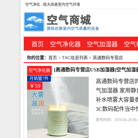
空气净化
- 极大改善室内空气环境
首页
空气净化器
空气加湿器
空气
你的位置：
首页
> TAG信息列表 > 高通数码专营店
[高通数码专营店USB加湿器]空气加湿
空气净化器
月销量7件
高通数码专营店的
￥59
气加湿器 家用静
补水喷雾大容量香
3C数码配件当中
发布时间：2019-04-28 08:4
技有限公司
客服
新绿