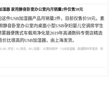
加湿器 家用静音卧室办公室内月销量2件仅售59元
这件USB加湿器产品月销量2件，目前仅售价59元，素
用静音卧室办公室内桌面小型USB孕妇婴儿空调房学生
雾器便携式车载用净化是2019年高通数码专营店精选
性价比很高的USB加湿器，由上海发货。
1:48 | 评论：
0
| 浏览：
60
| 话题：
3C数码配件
USB加湿器
高通数码专营店
科
市