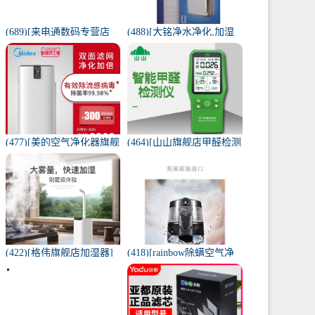
(689)[来电通数码专营店
(488)[大铭净水净化,加湿
USB加湿器]加湿器家用静
抽湿机配件]3M菲尔萃空
音卧室小米小型空气无线
气净化器静电滤网FACF月
可月销量213件仅售29元
销量1件仅售199元
(477)[美的空气净化器旗舰
(464)[山山旗舰店甲醛检测
店空气净化,氧吧]美的空气
仪]山山智能甲醛检测仪器
净化器家用除甲醛月销量
苯空气质量专业家月销量
170件仅售3698元
12件仅售298元
(422)[格伟旗舰店加湿器]
(418)[rainbow除螨空气净
工业加湿器大容量空气家
化,氧吧]美国原装进口水过
用月销量267件仅售398元
滤RAINBOW空气月销量0
件仅售31920元