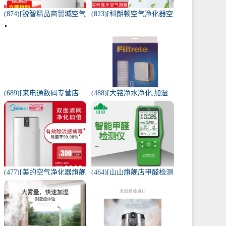
(874)[锐智精品商贸城空气
(823)[科朗顿空气净化器空
净化器]小米品质车载空气
气净化,氧吧]空气净化器除
净化器负离子车内氧吧月
甲醛家用客厅办公卧室除
销量0件仅售198元
雾月销量9件仅售168元
(689)[来电通数码专营店
(488)[大铭净水净化,加湿
USB加湿器]加湿器家用静
抽湿机配件]3M菲尔萃空
音卧室小米小型空气无线
气净化器静电滤网FACF月
可月销量213件仅售29元
销量1件仅售199元
(477)[美的空气净化器旗舰
(464)[山山旗舰店甲醛检测
店空气净化,氧吧]美的空气
仪]山山智能甲醛检测仪器
净化器家用除甲醛月销量
苯空气质量专业家月销量
170件仅售3698元
12件仅售298元