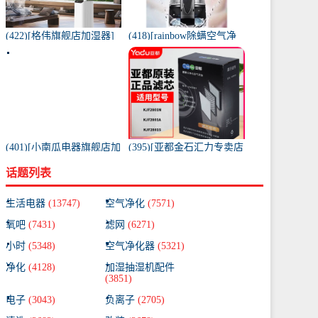
(422)[格伟旗舰店加湿器]
(418)[rainbow除螨空气净
工业加湿器大容量空气家
化,氧吧]美国原装进口水过
用月销量267件仅售398元
滤RAINBOW空气月销量0
件仅售31920元
(401)[小南瓜电器旗舰店加
(395)[亚都金石汇力专卖店
湿器]小南瓜加湿器家用静
净化,加湿抽湿机配件]亚都
话题列表
音卧室月销量198件仅售
空气净化器耗材滤网滤芯
59.9元
KJF28月销量0件仅售249元
生活电器
(13747)
空气净化
(7571)
氧吧
(7431)
滤网
(6271)
小时
(5348)
空气净化器
(5321)
净化
(4128)
加湿抽湿机配件
(3851)
电子
(3043)
负离子
(2705)