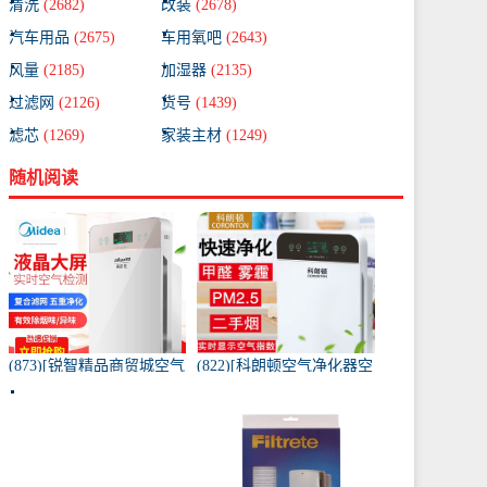
清洗
(2682)
改装
(2678)
汽车用品
(2675)
车用氧吧
(2643)
风量
(2185)
加湿器
(2135)
过滤网
(2126)
货号
(1439)
滤芯
(1269)
家装主材
(1249)
随机阅读
(873)[锐智精品商贸城空气
(822)[科朗顿空气净化器空
净化器]小米品质车载空气
气净化,氧吧]空气净化器除
净化器负离子车内氧吧月
甲醛家用客厅办公卧室除
销量0件仅售198元
雾月销量9件仅售168元