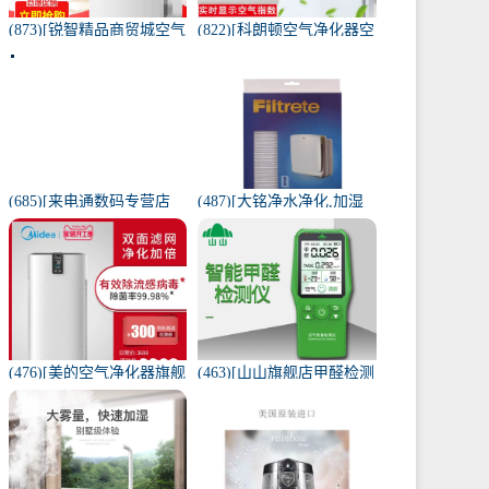
(873)[锐智精品商贸城空气
(822)[科朗顿空气净化器空
净化器]小米品质车载空气
气净化,氧吧]空气净化器除
净化器负离子车内氧吧月
甲醛家用客厅办公卧室除
销量0件仅售198元
雾月销量9件仅售168元
(685)[来电通数码专营店
(487)[大铭净水净化,加湿
USB加湿器]加湿器家用静
抽湿机配件]3M菲尔萃空
音卧室小米小型空气无线
气净化器静电滤网FACF月
可月销量213件仅售29元
销量1件仅售199元
(476)[美的空气净化器旗舰
(463)[山山旗舰店甲醛检测
店空气净化,氧吧]美的空气
仪]山山智能甲醛检测仪器
净化器家用除甲醛月销量
苯空气质量专业家月销量
170件仅售3698元
12件仅售298元