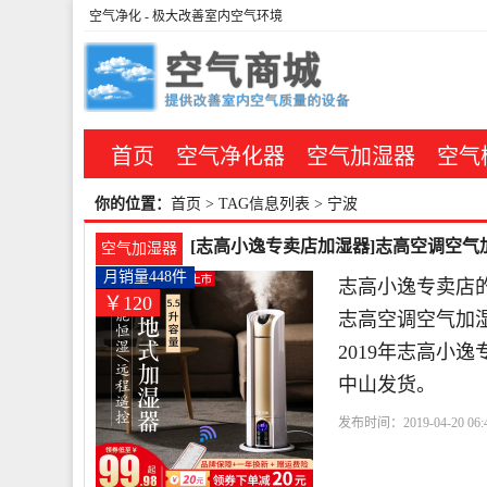
空气净化
- 极大改善室内空气环境
首页
空气净化器
空气加湿器
空气
你的位置：
首页
> TAG信息列表 > 宁波
[志高小逸专卖店加湿器]志高空调空气加
空气加湿器
月销量448件
志高小逸专卖店的
￥120
志高空调空气加
2019年志高小
中山发货。
发布时间：2019-04-20 06:4
色
宁波