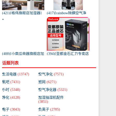
(421)[格伟旗舰店加湿器]
(417)[rainbow除螨空气净
工业加湿器大容量空气家
化,氧吧]美国原装进口水过
用月销量267件仅售398元
滤RAINBOW空气月销量0
件仅售31920元
(400)[小南瓜电器旗舰店加
(394)[亚都金石汇力专卖店
湿器]小南瓜加湿器家用静
净化,加湿抽湿机配件]亚都
话题列表
音卧室月销量198件仅售
空气净化器耗材滤网滤芯
59.9元
KJF28月销量0件仅售249元
生活电器
(13747)
空气净化
(7571)
氧吧
(7431)
滤网
(6271)
小时
(5348)
空气净化器
(5321)
净化
(4128)
加湿抽湿机配件
(3851)
电子
(3043)
负离子
(2705)