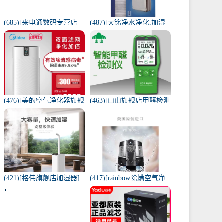
(685)[来电通数码专营店
(487)[大铭净水净化,加湿
USB加湿器]加湿器家用静
抽湿机配件]3M菲尔萃空
音卧室小米小型空气无线
气净化器静电滤网FACF月
可月销量213件仅售29元
销量1件仅售199元
(476)[美的空气净化器旗舰
(463)[山山旗舰店甲醛检测
店空气净化,氧吧]美的空气
仪]山山智能甲醛检测仪器
净化器家用除甲醛月销量
苯空气质量专业家月销量
170件仅售3698元
12件仅售298元
(421)[格伟旗舰店加湿器]
(417)[rainbow除螨空气净
工业加湿器大容量空气家
化,氧吧]美国原装进口水过
用月销量267件仅售398元
滤RAINBOW空气月销量0
件仅售31920元