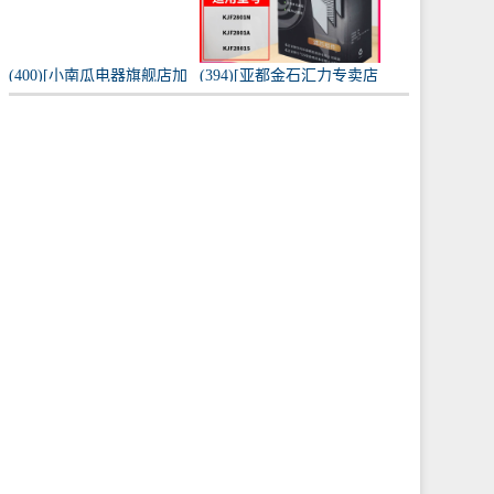
(400)[小南瓜电器旗舰店加
(394)[亚都金石汇力专卖店
湿器]小南瓜加湿器家用静
净化,加湿抽湿机配件]亚都
音卧室月销量198件仅售
空气净化器耗材滤网滤芯
59.9元
KJF28月销量0件仅售249元