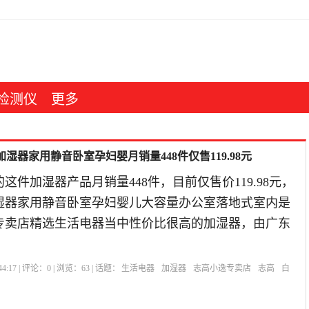
检测仪
更多
湿器家用静音卧室孕妇婴月销量448件仅售119.98元
这件加湿器产品月销量448件，目前仅售价119.98元，
湿器家用静音卧室孕妇婴儿大容量办公室落地式室内是
逸专卖店精选生活电器当中性价比很高的加湿器，由广东
4:17 | 评论：
0
| 浏览：
63
| 话题：
生活电器
加湿器
志高小逸专卖店
志高
白