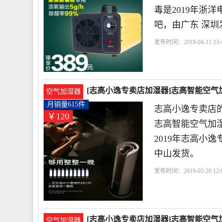
毒是2019年浙
吧，由广东 深圳
发布时间：2019-04-11 23:4
檬黄
宁波
杭州
[志高小逸专卖店加湿器]志高智能空气加
空气加湿器
月销量615件
志高小逸专卖店的
￥120
志高智能空气加
2019年志高小
中山发货。
发布时间：2019-03-20 12:0
色
宁波
[志高小逸专卖店加湿器]志高智能空气加湿
空气加湿器