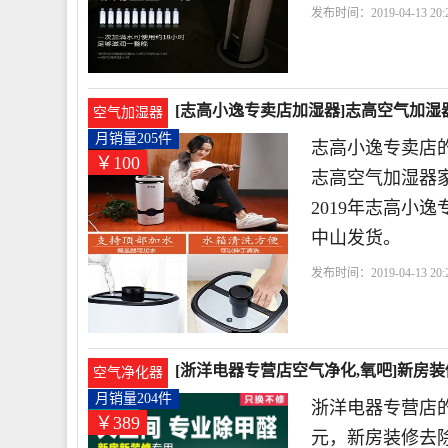
发布时间：2019-04-13 20:2
色
宁波
[志高小逸专卖店加湿器]志高空气加湿器
空气加湿器
月销量205件
志高小逸专卖店的
￥100
志高空气加湿器
2019年志高小
中山发货。
发布时间：2019-04-13 20:2
波
电器有限公司
[浙洋电器专营店空气净化,氧吧]新房装
空气净化器
元
月销量204件
浙洋电器专营店的
￥389
元，新房装修去