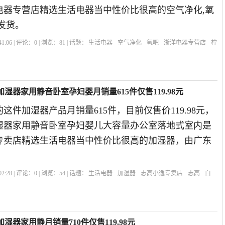
洋电器专营店精选生活电器当中性价比很高的空气净化,氧
发货。
1:06 | 评论：
0
| 浏览：
81
| 话题：
生活电器
空气净化
氧吧
浙洋电器专营店
柠
湿器家用静音卧室孕妇婴月销量615件仅售119.98元
这件加湿器产品月销量615件，目前仅售价119.98元，
湿器家用静音卧室孕妇婴儿大容量办公室落地式室内是
逸专卖店精选生活电器当中性价比很高的加湿器，由广东
2:28 | 评论：
0
| 浏览：
54
| 话题：
生活电器
加湿器
志高小逸专卖店
志高
白
器家用静月销量710件仅售119.98元