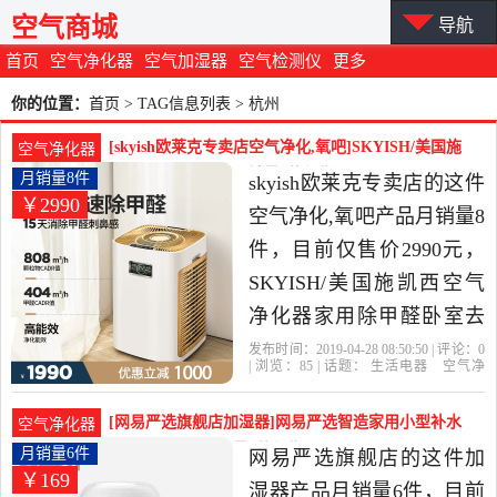
空气商城
导航
首页
空气净化器
空气加湿器
空气检测仪
更多
你的位置：
首页
> TAG信息列表 > 杭州
[skyish欧莱克专卖店空气净化,氧吧]SKYISH/美国施
空气净化器
凯西空气净化器家月销量8件仅售2990元
月销量8件
skyish欧莱克专卖店的这件
￥2990
空气净化,氧吧产品月销量8
件，目前仅售价2990元，
SKYISH/美国施凯西空气
净化器家用除甲醛卧室去
二手烟pm2.5雾霾是2019年
发布时间：2019-04-28 08:50:50 | 评论：
0
| 浏览：
85
| 话题：
生活电器
空气净
skyish欧莱克专卖店精选生
化
氧吧
skyish欧莱克专卖店
科技有
限公司
杭州
个月
活电器当中性价比很高的
[网易严选旗舰店加湿器]网易严选智造家用小型补水
空气净化器
空气净化,氧吧，由广东 中
大容量卧室办月销量6件仅售169元
月销量6件
网易严选旗舰店的这件加
￥169
山发货。
湿器产品月销量6件，目前