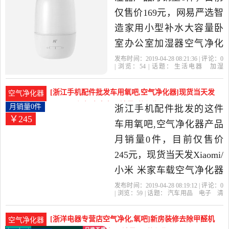
仅售价169元，网易严选智
造家用小型补水大容量卧
室办公室加湿器空气净化
香薰机是2019年网易严选
发布时间：2019-04-28 08:21:36 | 评论：
0
| 浏览：
54
| 话题：
生活电器
加湿
旗舰店精选生活电器当中
器
网易严选旗舰店
网易
杭州
贸易
有限公司
性价比很高的加湿器，由
[浙江手机配件批发车用氧吧,空气净化器]现货当天发
空气净化器
浙江 杭州发货。
Xiaomi/小米 米家车月销量0件仅售245元
月销量0件
浙江手机配件批发的这件
￥245
车用氧吧,空气净化器产品
月销量0件，目前仅售价
245元，现货当天发Xiaomi/
小米 米家车载空气净化器
除雾霾小米车载净化器是
发布时间：2019-04-28 08:19:12 | 评论：
0
| 浏览：
59
| 话题：
汽车用品
电子
清
2019年浙江手机配件批发
洗
改装
车用氧吧
空气净化器
浙江
手机配件批发
滤网
杭州
电源
精选汽车用品,电子,清洗,改
[浙洋电器专营店空气净化,氧吧]新房装修去除甲醛机
空气净化器