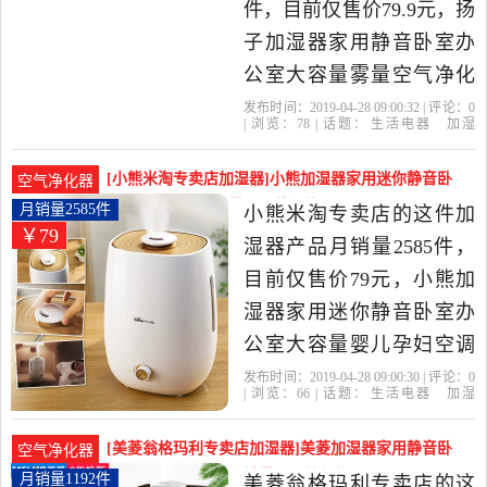
件，目前仅售价79.9元，扬
子加湿器家用静音卧室办
公室大容量雾量空气净化
器小型迷你香薰是2019年
发布时间：2019-04-28 09:00:32 | 评论：
0
| 浏览：
78
| 话题：
生活电器
加湿
扬子官方电器商城精选生
器
扬子官方电器商城
扬子
柱状
支
持
活电器当中性价比很高的
[小熊米淘专卖店加湿器]小熊加湿器家用迷你静音卧
空气净化器
加湿器，由浙江 杭州发
室办公室大容月销量2585件仅售79元
月销量2585件
小熊米淘专卖店的这件加
￥79
货。
湿器产品月销量2585件，
目前仅售价79元，小熊加
湿器家用迷你静音卧室办
公室大容量婴儿孕妇空调
房空气香薰是2019年小熊
发布时间：2019-04-28 09:00:30 | 评论：
0
| 浏览：
66
| 话题：
生活电器
加湿
米淘专卖店精选生活电器
器
小熊米淘专卖店
小熊
方型
标准
版
当中性价比很高的加湿
[美菱翁格玛利专卖店加湿器]美菱加湿器家用静音卧
空气净化器
器，由广东 广州发货。
室婴儿小型空气净月销量1192件仅售109元
月销量1192件
美菱翁格玛利专卖店的这