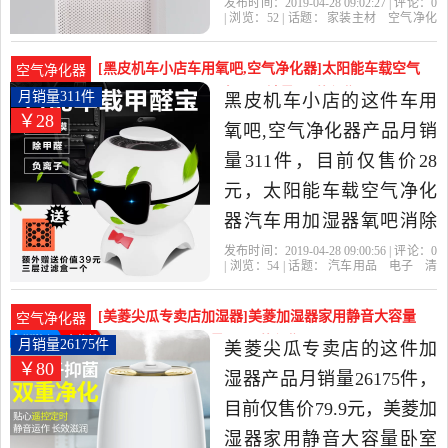
柿饼 干燥 大容量是2019年
发布时间：2019-04-28 09:02:27 | 评论：
0
| 浏览：
52
| 话题：
家装主材
空气净化
另一半新风系统主营店精
器
另一半新风系统主营店
加湿器
小
米
柿饼
选家装主材当中性价比很
[黑皮机车小店车用氧吧,空气净化器]太阳能车载空气
空气净化器
高的空气净化器，由广东
净化器汽车用加湿器氧吧月销量311件仅售28元
月销量311件
黑皮机车小店的这件车用
￥28
东莞发货。
氧吧,空气净化器产品月销
量311件，目前仅售价28
元，太阳能车载空气净化
器汽车用加湿器氧吧消除
异味甲醛负离子过滤器是
发布时间：2019-04-28 09:00:56 | 评论：
0
| 浏览：
54
| 话题：
汽车用品
电子
清
2019年黑皮机车小店精选
洗
改装
车用氧吧
空气净化器
黑皮
机车小店
加湿器
净化器
木纹
汽车用品,电子,清洗,改装当
[美菱尖瓜专卖店加湿器]美菱加湿器家用静音大容量
空气净化器
中性价比很高的车用氧吧,
卧室办公室空月销量26175件仅售79.9元
月销量26175件
美菱尖瓜专卖店的这件加
￥80
空气净化器，由浙江 宁波
湿器产品月销量26175件，
发货。
目前仅售价79.9元，美菱加
湿器家用静音大容量卧室