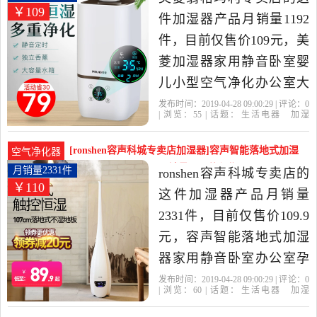
￥109
件加湿器产品月销量1192
件，目前仅售价109元，美
菱加湿器家用静音卧室婴
儿小型空气净化办公室大
容量迷你香薰机是2019年
发布时间：2019-04-28 09:00:29 | 评论：
0
| 浏览：
55
| 话题：
生活电器
加湿
美菱翁格玛利专卖店精选
器
美菱翁格玛利专卖店
美菱
柱
状
支持
生活电器当中性价比很高
[ronshen容声科城专卖店加湿器]容声智能落地式加湿
空气净化器
的加湿器，由上海发货。
器家用静音卧室办公月销量2331件仅售109.9元
月销量2331件
ronshen容声科城专卖店的
￥110
这件加湿器产品月销量
2331件，目前仅售价109.9
元，容声智能落地式加湿
器家用静音卧室办公室孕
妇婴儿空气大容量恒湿是
发布时间：2019-04-28 09:00:29 | 评论：
0
| 浏览：
60
| 话题：
生活电器
加湿
2019年ronshen容声科城专
器
ronshen容声科城专卖店
白色
容
声
支持