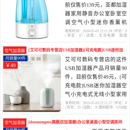
前仅售价139元，亚都加湿
器家用静音办公室卧室空
调空气小型迷你香薰机
L036是2019年亚都官方旗
发布时间：2019-05-03 22:11:28 | 评论：
0
| 浏览：
67
| 话题：
生活电器
加湿
舰店精选生活电器当中性
器
亚都官方旗舰店
亚都
支持
交流
电
价比很高的加湿器，由江
[艾可可数码专营店USB加湿器][可充电款]USB迷你加
空气加湿器
苏 无锡发货。
湿器空气小充月销量90件仅售49元
月销量90件
艾可可数码专营店的这件
￥49
USB加湿器产品月销量90
件，目前仅售价49元，[可
充电款]USB迷你加湿器空
气小充电式无线小型家用
静音卧室便携式带电池女
发布时间：2019-05-03 22:11:27 | 评论：
0
| 浏览：
55
| 话题：
3C数码配件
USB加
车载桌面办公室学生宿舍
湿器
艾可可数码专营店
加湿器
可充
电
补水
寝室床头是2019年艾可可
[doumengmo旗舰店加湿器]办公室桌面小型空调房间
空气加湿器
数码专营店精选3C数码配
空气加湿器家用月销量89件仅售280元