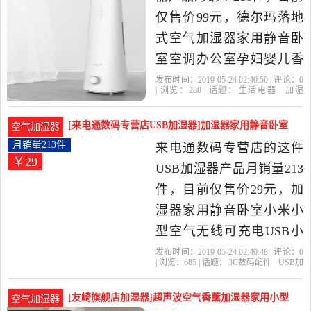
仅售价99元，德尔玛落地
式空气加湿器家用静音卧
室空调办公室孕妇婴儿香
薰机是2019年德尔玛旗舰
发布时间：2019-05-24 02:40:50 | 评论：
0
| 浏览：
280
| 话题：
生活电器
加湿
店精选生活电器当中性价
器
德尔玛旗舰店
德尔
柱状
不支
持
比很高的加湿器，由广东
[来电通数码专营店USB加湿器]加湿器家用静音卧室
空气加湿器
佛山发货。
小米小型空气无线可月销量213件仅售29元
月销量213件
来电通数码专营店的这件
￥29
USB加湿器产品月销量213
件，目前仅售价29元，加
湿器家用静音卧室小米小
型空气无线可充电USB小
风扇宿舍学生室内床头香
发布时间：2019-05-24 02:40:48 | 评论：
0
| 浏览：
685
| 话题：
3C数码配件
USB加
薰便携式微型不插电湿化
湿器
来电通数码专营店
皓月
加湿
器
风扇
桌面办公室是2019年来电
[友崎旗舰店加湿器]超声波空气香薰加湿器家用小型
空气加湿器