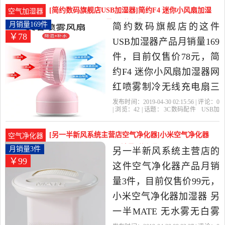
器
支持
生活电器当中性价比很高
[简约数码旗舰店USB加湿器]简约F4 迷你小风扇加湿
空气加湿器
的加湿器，由广东 佛山发
器网红喷雾制月销量169件仅售78元
月销量169件
简约数码旗舰店的这件
￥78
货。
USB加湿器产品月销量169
件，目前仅售价78元，简
约F4 迷你小风扇加湿器网
红喷雾制冷无线充电扇三
合一空气静音办公室桌面
发布时间：2019-04-30 02:15:56 | 评论：
0
| 浏览：
42
| 话题：
3C数码配件
USB加
小空调便携式小型USB学
湿器
简约数码旗舰店
加湿器
风
力
容量
生宿舍两用是2019年简约
[另一半新风系统主营店空气净化器]小米空气净化器
空气净化器
数码旗舰店精选3C数码配
加湿器 另一半MATE月销量3件仅售99元
月销量3件
另一半新风系统主营店的
￥99
件当中性价比很高的USB
这件空气净化器产品月销
加湿器，由广东 深圳发
量3件，目前仅售价99元，
货。
小米空气净化器加湿器 另
一半MATE 无水雾无白雾