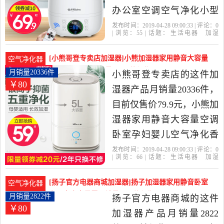
办公室空调空气净化小型
迷你香薰机是2019年美菱
发布时间：2019-04-28 09:00:33 | 评论：
0
| 浏览：
55
| 话题：
生活电器
加湿
尖瓜专卖店精选生活电器
器
美菱尖瓜专卖店
美菱
柱状
支
持
当中性价比很高的加湿
[小熊哥登专卖店加湿器]小熊加湿器家用静音大容量
空气净化器
器，由上海发货。
空调卧室孕妇月销量20336件仅售79.9元
月销量20336件
小熊哥登专卖店的这件加
￥80
湿器产品月销量20336件，
目前仅售价79.9元，小熊加
湿器家用静音大容量空调
卧室孕妇婴儿空气净化香
薰小型喷雾是2019年小熊
发布时间：2019-04-28 09:00:33 | 评论：
0
| 浏览：
66
| 话题：
生活电器
加湿
哥登专卖店精选生活电器
器
小熊哥登专卖店
小熊
柱状
支
持
当中性价比很高的加湿
[扬子官方电器商城加湿器]扬子加湿器家用静音卧室
空气净化器
器，由广东 佛山发货。
办公室大容量雾月销量2822件仅售79.9元
月销量2822件
扬子官方电器商城的这件
￥80
加湿器产品月销量2822