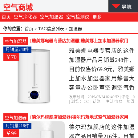
空气商城
导航
首页
空气净化器
空气加湿器
空气检测仪
更多
你的位置：
首页
> TAG信息列表 > 加湿器
[雅美娜电器专营店加湿器]雅美娜上加水加湿器家用
空气加湿器
静音大容量办公月销量248件仅售69.9元
月销量248件
雅美娜电器专营店的这件
￥70
加湿器产品月销量248件，
目前仅售价69.9元，雅美娜
上加水加湿器家用静音大
容量办公卧室空调空气香
薰小型喷雾是2019年雅美
发布时间：2019-05-24 02:40:52 | 评论：
0
| 浏览：
235
| 话题：
生活电器
加湿
娜电器专营店精选生活电
器
雅美娜电器专营店
香薰
智能
雅
美
器当中性价比很高的加湿
[德尔玛旗舰店加湿器]德尔玛落地式空气加湿器家用
空气加湿器
器，由安徽 合肥发货。
静音卧室空月销量216件仅售99元
月销量216件
德尔玛旗舰店的这件加湿
￥99
器产品月销量216件，目前