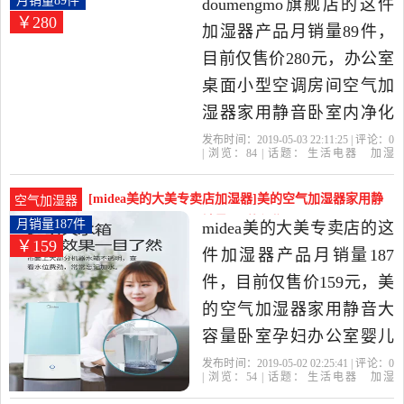
月销量89件
doumengmo旗舰店的这件
￥280
件当中性价比很高的USB
加湿器产品月销量89件，
加湿器，由广东 深圳发
目前仅售价280元，办公室
货。
桌面小型空调房间空气加
湿器家用静音卧室内净化
一体湿气机是2019年
发布时间：2019-05-03 22:11:25 | 评论：
0
| 浏览：
84
| 话题：
生活电器
加湿
doumengmo旗舰店精选生
器
doumengmo旗舰店
加湿
佛山
市
交流电
活电器当中性价比很高的
[midea美的大美专卖店加湿器]美的空气加湿器家用静
空气加湿器
加湿器，由广东 佛山发
音大容量卧室孕妇月销量187件仅售159元
月销量187件
midea美的大美专卖店的这
￥159
货。
件加湿器产品月销量187
件，目前仅售价159元，美
的空气加湿器家用静音大
容量卧室孕妇办公室婴儿
小型加湿器香薰是2019年
发布时间：2019-05-02 02:25:41 | 评论：
0
| 浏览：
54
| 话题：
生活电器
加湿
midea美的大美专卖店精选
器
midea美的大美专卖店
柱状
加湿