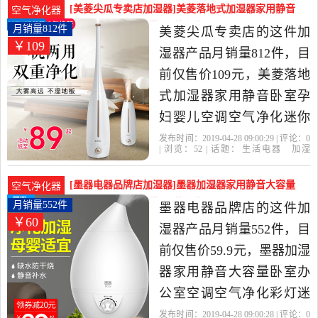
卖店精选生活电器当中性
[美菱尖瓜专卖店加湿器]美菱落地式加湿器家用静音
空气净化器
价比很高的加湿器，由广
卧室孕妇婴儿月销量812件仅售109元
月销量812件
美菱尖瓜专卖店的这件加
￥109
东 佛山发货。
湿器产品月销量812件，目
前仅售价109元，美菱落地
式加湿器家用静音卧室孕
妇婴儿空调空气净化迷你
香薰机是2019年美菱尖瓜
发布时间：2019-04-28 09:00:29 | 评论：
0
| 浏览：
52
| 话题：
生活电器
加湿
专卖店精选生活电器当中
器
美菱尖瓜专卖店
净化
柱状
美
菱
性价比很高的加湿器，由
[墨器电器品牌店加湿器]墨器加湿器家用静音大容量
空气净化器
上海发货。
卧室办公室空月销量552件仅售59.9元
月销量552件
墨器电器品牌店的这件加
￥60
湿器产品月销量552件，目
前仅售价59.9元，墨器加湿
器家用静音大容量卧室办
公室空调空气净化彩灯迷
你香薰机是2019年墨器电
发布时间：2019-04-28 09:00:28 | 评论：
0