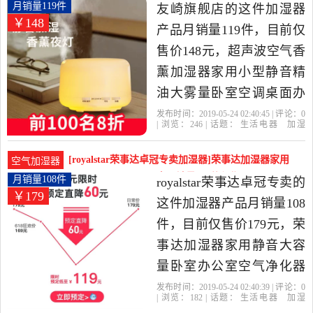
通数码专营店精选3C数码
静音精油月销量119件仅售148元
月销量119件
友崎旗舰店的这件加湿器
￥148
配件当中性价比很高的
产品月销量119件，目前仅
USB加湿器，由广东 深圳
售价148元，超声波空气香
发货。
薰加湿器家用小型静音精
油大雾量卧室空调桌面办
公室是2019年友崎旗舰店
发布时间：2019-05-24 02:40:45 | 评论：
0
| 浏览：
246
| 话题：
生活电器
加湿
精选生活电器当中性价比
器
友崎旗舰店
柱状
支持
加湿
很高的加湿器，由上海发
[royalstar荣事达卓冠专卖加湿器]荣事达加湿器家用
空气加湿器
货。
静音大容量卧室办公室月销量108件仅售179元
月销量108件
royalstar荣事达卓冠专卖的
￥179
这件加湿器产品月销量108
件，目前仅售价179元，荣
事达加湿器家用静音大容
量卧室办公室空气净化器
小型迷你香薰机是2019年
发布时间：2019-05-24 02:40:39 | 评论：
0
| 浏览：
182
| 话题：
生活电器
加湿
royalstar荣事达卓冠专卖精
器
royalstar荣事达卓冠专卖
荣事