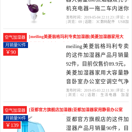
机充电器一拖二车内迷你
精油空气车用补水喷雾香
发布时间：2019-05-04 22:11:23 | 评论：
0
| 浏览：
69
| 话题：
3C数码配件
USB加
薰汽车净化是2019年qadou
湿器
qadou旗舰店
加湿器
高雅
海
水
旗舰店精选3C数码配件当
[meiling美菱翁格玛利专卖加湿器]美菱加湿器家用大
空气加湿器
中性价比很高的USB加湿
容量静音卧室办公室空月销量92件仅售89.9元
月销量92件
meiling美菱翁格玛利专卖
￥90
器，由上海发货。
的这件加湿器产品月销量
92件，目前仅售价89.9元，
美菱加湿器家用大容量静
音卧室办公室空调空气净
化迷你香薰机是2019年
发布时间：2019-05-03 22:11:30 | 评论：
0
| 浏览：
62
| 话题：
生活电器
加湿
meiling美菱翁格玛利专卖
器
meiling美菱翁格玛利专卖
柱状
支
持
美菱
精选生活电器当中性价比
[亚都官方旗舰店加湿器]亚都加湿器家用静音办公室
空气加湿器
很高的加湿器，由安徽 合
卧室空调空气月销量90件仅售139元
月销量90件
亚都官方旗舰店的这件加
￥139
肥发货。
湿器产品月销量90件，目