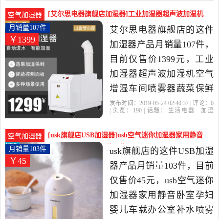
达
遥控
支持
选生活电器当中性价比很
[艾尔思电器旗舰店加湿器]工业加湿器超声波加湿机
空气加湿器
高的加湿器，由陕西 西安
空气增湿车间喷月销量107件仅售1399元
月销量107件
艾尔思电器旗舰店的这件
￥1399
发货。
加湿器产品月销量107件，
目前仅售价1399元，工业
加湿器超声波加湿机空气
增湿车间喷雾器蔬菜保鲜
火锅店加湿是2019年艾尔
发布时间：2019-05-24 02:40:37 | 评论：
0
| 浏览：
190
| 话题：
生活电器
加湿
思电器旗舰店精选生活电
器
艾尔思电器旗舰店
控制
湿度
开
关
器当中性价比很高的加湿
[usk旗舰店USB加湿器]usb空气迷你加湿器家用静音
空气加湿器
器，由上海发货。
卧室孕妇月销量103件仅售45元
月销量103件
usk旗舰店的这件USB加湿
￥45
器产品月销量103件，目前
仅售价45元，usb空气迷你
加湿器家用静音卧室孕妇
婴儿车载办公室补水喷雾