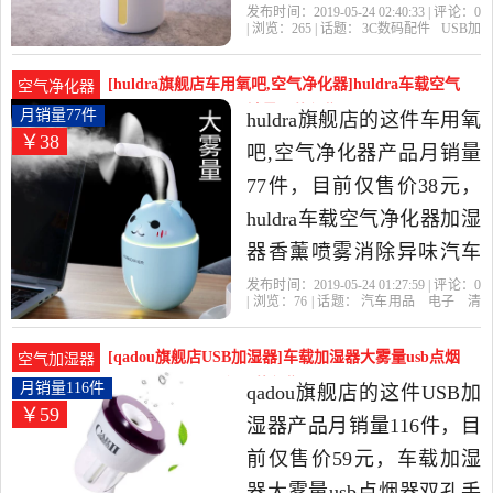
便携式学生宿舍抖音同款
发布时间：2019-05-24 02:40:33 | 评论：
0
| 浏览：
265
| 话题：
3C数码配件
USB加
大容量易拉罐孕妇婴儿是
湿器
usk旗舰店
加湿器
科技有限公
司
深圳市
2019年usk旗舰店精选3C数
[huldra旗舰店车用氧吧,空气净化器]huldra车载空气
空气净化器
码配件当中性价比很高的
净化器加湿器香薰月销量77件仅售38元
月销量77件
huldra旗舰店的这件车用氧
￥38
USB加湿器，由广东 深圳
吧,空气净化器产品月销量
发货。
77件，目前仅售价38元，
huldra车载空气净化器加湿
器香薰喷雾消除异味汽车
内用迷你氧吧是2019年
发布时间：2019-05-24 01:27:59 | 评论：
0
| 浏览：
76
| 话题：
汽车用品
电子
清
huldra旗舰店精选汽车用品,
洗
改装
车用氧吧
空气净化
器
huldra旗舰店
加湿器
萌萌
异味
电子,清洗,改装当中性价比
[qadou旗舰店USB加湿器]车载加湿器大雾量usb点烟
空气加湿器
很高的车用氧吧,空气净化
器双孔手机月销量116件仅售59元
月销量116件
qadou旗舰店的这件USB加
￥59
器，由广东 深圳发货。
湿器产品月销量116件，目
前仅售价59元，车载加湿
器大雾量usb点烟器双孔手