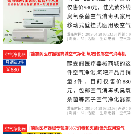
仅售价980元，佳光紫外线
臭氧杀菌空气消毒机家用
移动式壁挂式医用级空气
净化器是2019年佳光医疗
发布时间：2019-04-28 08:53:13 | 评论：
0
| 浏览：
52
| 话题：
生活电器
空气净
精选生活电器当中性价比
化
氧吧
佳光医疗
臭氧
壁挂
等离
子
很高的空气净化,氧吧，由
[龍霆阁医疗器械商城空气净化,氧吧]包邮空气消毒机
空气净化器
河北 衡水发货。
臭氧杀菌等离子空气净化月销量3件仅售880元
月销量3件
龍霆阁医疗器械商城的这
￥880
件空气净化,氧吧产品月销
量3件，目前仅售价880
元，包邮空气消毒机臭氧
杀菌等离子空气净化器家
用紫外线消毒机除甲醛是
发布时间：2019-04-28 08:53:03 | 评论：
0
| 浏览：
67
| 话题：
生活电器
空气净
2019年龍霆阁医疗器械商
化
氧吧
龍霆阁医疗器械商城
等离
子
臭氧
壁挂
城精选生活电器当中性价
[德助医疗器械专营店6857消毒和灭菌]佳光医用空气
空气净化器