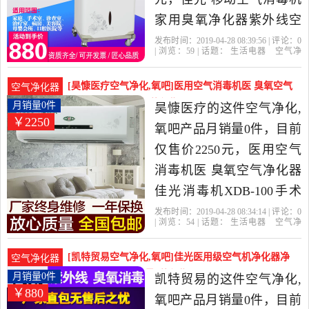
家用臭氧净化器紫外线空
气净化器XDG-200包邮是
发布时间：2019-04-28 08:39:56 | 评论：
0
| 浏览：
59
| 话题：
生活电器
空气净
2019年北京佳光医疗器械
化
氧吧
北京佳光医疗器械商城
壁
挂
小时
紫外线
商城精选生活电器当中性
[昊慷医疗空气净化,氧吧]医用空气消毒机医 臭氧空气
空气净化器
价比很高的空气净化,氧
净化器佳光月销量0件仅售2250元
月销量0件
昊慷医疗的这件空气净化,
￥2250
吧，由北京发货。
氧吧产品月销量0件，目前
仅售价2250元，医用空气
消毒机医 臭氧空气净化器
佳光消毒机XDB-100手术
室壁挂式是2019年昊慷医
发布时间：2019-04-28 08:34:14 | 评论：
0
| 浏览：
54
| 话题：
生活电器
空气净
疗精选生活电器当中性价
化
氧吧
昊慷医疗
消毒
柜机
壁
挂
比很高的空气净化,氧吧，
[凯特贸易空气净化,氧吧]佳光医用级空气机净化器净
空气净化器
由河北 衡水发货。
化机去除甲醛月销量0件仅售880元
月销量0件
凯特贸易的这件空气净化,
￥880
氧吧产品月销量0件，目前