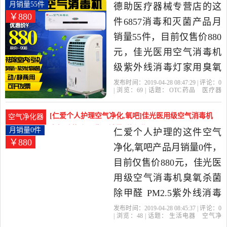
比很高的空气净化,氧吧，
消毒机级紫外线消毒灯家用月销量55件仅售880元
月销量55件
德助医疗器械专营店的这
￥880
由河北 衡水发货。
件6857消毒和灭菌产品月
销量55件，目前仅售价880
元，佳光医用空气消毒机
级紫外线消毒灯家用臭氧
净化器杀菌壁挂移动式是
发布时间：2019-04-28 08:47:29 | 评论：
0
| 浏览：
69
| 话题：
OTC药品
医疗器
2019年德助医疗器械专营
械
计生用品
6857消毒和灭菌
德助医
疗器械专营店
立方
等离子
壁挂
店精选OTC药品,医疗器械,
[仁爱个人护理空气净化,氧吧]佳光医用级空气消毒机
空气净化器
计生用品当中性价比很高
臭氧杀菌除甲醛 月销量0件仅售880元
月销量0件
仁爱个人护理的这件空气
￥880
的6857消毒和灭菌，由上
净化,氧吧产品月销量0件，
海发货。
目前仅售价880元，佳光医
用级空气消毒机臭氧杀菌
除甲醛 PM2.5紫外线消毒
家用净化器是2019年仁爱
发布时间：2019-04-28 08:45:37 | 评论：
0
| 浏览：
48
| 话题：
生活电器
空气净
个人护理精选生活电器当
化
氧吧
仁爱个人护理
双模式
壁