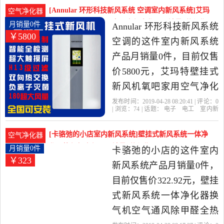
滤
工当中性价比很高的室内
[Annular 环形科技新风系统 空调室内新风系统]艾玛
空气净化器
新风系统，由福建 厦门发
特壁挂式新风机氧吧家用空气净化器月销量0件仅售
月销量0件
Annular 环形科技新风系统
￥5800
5800元
货。
空调的这件室内新风系统
产品月销量0件，目前仅售
价5800元，艾玛特壁挂式
新风机氧吧家用空气净化
器换气机除雾霾除甲醛
发布时间：2019-04-28 08:20:41 | 评论：
0
| 浏览：
74
| 话题：
电子
电工
室内新
PM2.5是2019年Annular 环
风系统
Annular 环形科技新风系统 空
调
风量
壁挂
艾玛
形科技新风系统 空调精选
[卡骆弛的小店室内新风系统]壁挂式新风系统一体净
空气净化器
电子,电工当中性价比很高
化器换气机空气通月销量0件仅售322.92元
月销量0件
卡骆弛的小店的这件室内
￥323
的室内新风系统，由北京
新风系统产品月销量0件，
发货。
目前仅售价322.92元，壁挂
式新风系统一体净化器换
气机空气通风除甲醛全热