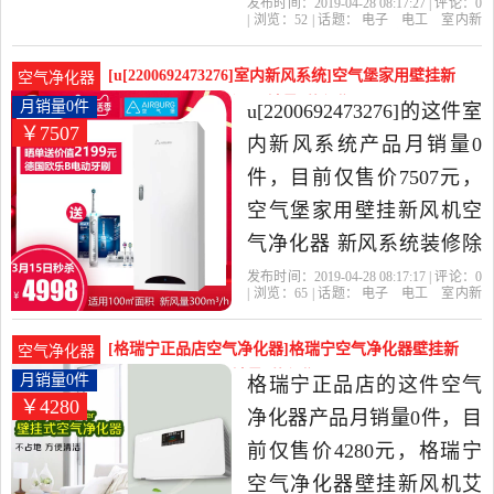
交换器家用是2019年卡骆
发布时间：2019-04-28 08:17:27 | 评论：
0
| 浏览：
52
| 话题：
电子
电工
室内新
弛的小店精选电子,电工当
风系统
卡骆弛的小店
安装
免费
壁
挂
中性价比很高的室内新风
[u[2200692473276]室内新风系统]空气堡家用壁挂新
空气净化器
系统，由广东 佛山发货。
风机空气净化器 新风月销量0件仅售7507元
月销量0件
u[2200692473276]的这件室
￥7507
内新风系统产品月销量0
件，目前仅售价7507元，
空气堡家用壁挂新风机空
气净化器 新风系统装修除
甲醛防雾霾是2019年
发布时间：2019-04-28 08:17:17 | 评论：
0
| 浏览：
65
| 话题：
电子
电工
室内新
u[2200692473276]精选电
风系统
u[2200692473276]
壁挂
新
风
风机
子,电工当中性价比很高的
[格瑞宁正品店空气净化器]格瑞宁空气净化器壁挂新
空气净化器
室内新风系统，由广东 广
风机艾灸烟雾净月销量0件仅售4280元
月销量0件
格瑞宁正品店的这件空气
￥4280
州发货。
净化器产品月销量0件，目
前仅售价4280元，格瑞宁
空气净化器壁挂新风机艾