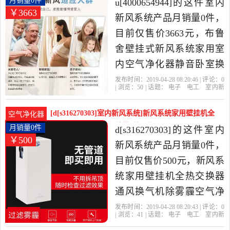
月销量0件
u[4000654944]的这件室内
￥3663
发货。
新风系统产品月销量0件，
目前仅售价3663元，布鲁
舍壁挂式新风系统家用室
内空气净化器静音卧室换
气机除霾甲醛是2019年
发布时间：2019-04-28 08:20:46 | 评论：
0
| 浏览：
50
| 话题：
电子
电工
室内新
u[4000654944]精选电子,电
风系统
u[4000654944]
壁挂
银色
浅
棕色
工当中性价比很高的室内
[d[s316270303]室内新风系统]新风系统家用壁挂机全
空气净化器
新风系统，由浙江 湖州发
热交换器通风换气月销量0件仅售500元
月销量0件
d[s316270303]的这件室内
￥500
货。
新风系统产品月销量0件，
目前仅售价500元，新风系
统家用壁挂机全热交换器
通风换气机除雾霾空气净
化器是2019年
发布时间：2019-04-28 08:20:43 | 评论：
0
| 浏览：
41
| 话题：
电子
电工
室内新
d[s316270303]精选电子,电
风系统
d[s316270303]
壁挂
风机
过