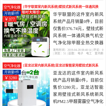
挂
模式
中性价比很高的空气净化,
[华宇联盟室内新风系统]壁挂式新风系统一体通风换
空气净化器
氧吧，由北京发货。
气机空气净化月销量0件仅售376.74元
月销量0件
华宇联盟的这件室内新风
￥377
系统产品月销量0件，目前
仅售价376.74元，壁挂式新
风系统一体通风换气机空
气净化除甲醛全热交换器
智能家用是2019年华宇联
发布时间：2019-04-28 08:40:14 | 评论：
0
| 浏览：
51
| 话题：
电子
电工
室内新
盟精选电子,电工当中性价
风系统
华宇联盟
安装
免费
壁挂
比很高的室内新风系统，
[亚龙达室内新风系统]亚龙达智能家用壁挂式新风系
空气净化器
由广东 佛山发货。
统新风机P月销量0件仅售3280元
月销量0件
亚龙达的这件室内新风系
￥3280
统产品月销量0件，目前仅
售价3280元，亚龙达智能
家用壁挂式新风系统新风
机PM2.5甲醛雾霾空气净化