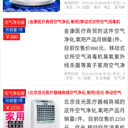
器是2019年亚龙达精选电
发布时间：2019-04-28 08:40:09 | 评论：
0
| 浏览：
59
| 话题：
电子
电工
室内新
子,电工当中性价比很高的
风系统
亚龙达
风机
过滤网
壁挂
室内新风系统，由山东 菏
[金康医疗商贸空气净化,氧吧]移动式诊所空气消毒机
空气净化器
泽发货。
臭氧紫外线杀菌等月销量1件仅售880元
月销量1件
金康医疗商贸的这件空气
￥880
净化,氧吧产品月销量1件，
目前仅售价880元，移动式
诊所空气消毒机臭氧紫外
线杀菌等离子家用空气净
化器是2019年金康医疗商
发布时间：2019-04-28 08:39:58 | 评论：
0
| 浏览：
50
| 话题：
生活电器
空气净
贸精选生活电器当中性价
化
氧吧
金康医疗商贸
立方
双模
式
壁挂
比很高的空气净化,氧吧，
[北京佳光医疗器械商城空气净化,氧吧]佳光 移动空气
空气净化器
由河北 衡水发货。
消毒机家用臭氧净化器紫月销量1件仅售2250元
月销量1件
北京佳光医疗器械商城的
￥2250
这件空气净化,氧吧产品月
销量1件，目前仅售价2250
元，佳光 移动空气消毒机