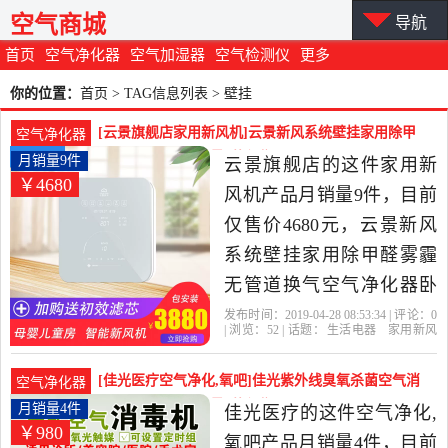
空气商城
导航
首页
空气净化器
空气加湿器
空气检测仪
更多
你的位置：
首页
> TAG信息列表 > 壁挂
[云景旗舰店家用新风机]云景新风系统壁挂家用除甲
空气净化器
醛雾霾无管道月销量9件仅售4680元
月销量9件
云景旗舰店的这件家用新
￥4680
风机产品月销量9件，目前
仅售价4680元，云景新风
系统壁挂家用除甲醛雾霾
无管道换气空气净化器卧
室新风机是2019年云景旗
发布时间：2019-04-28 08:53:34 | 评论：
0
| 浏览：
52
| 话题：
生活电器
家用新风
舰店精选生活电器当中性
机
云景旗舰店
云景
智能
壁挂
价比很高的家用新风机，
[佳光医疗空气净化,氧吧]佳光紫外线臭氧杀菌空气消
空气净化器
由北京发货。
毒机家用移动月销量4件仅售980元
月销量4件
佳光医疗的这件空气净化,
￥980
氧吧产品月销量4件，目前