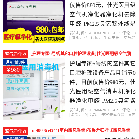
仅售价880元，佳光医用级
空气机净化器净化机去除
甲醛 PM2.5臭氧紫外线是
2019年凯特贸易精选生活
发布时间：2019-04-28 08:34:12 | 评论：
0
| 浏览：
48
| 话题：
生活电器
空气净
电器当中性价比很高的空
化
氧吧
凯特贸易
立方
臭氧
壁
挂
气净化,氧吧，由广东 广州
[护理专家6号线其它口腔护理设备]佳光医用级空气消
空气净化器
发货。
毒机净化器净化甲醛 月销量0件仅售980元
月销量0件
护理专家6号线的这件其它
￥980
口腔护理设备产品月销量0
件，目前仅售价980元，佳
光医用级空气消毒机净化
器净化甲醛 PM2.5臭氧紫
外线消毒是2019年护理专
发布时间：2019-04-28 08:24:21 | 评论：
0
| 浏览：
40
| 话题：
美容美体仪器
其它
家6号线精选美容美体仪器
口腔护理设备
护理专家6号线
双模
式
壁挂
净化器
当中性价比很高的其它口
[u[4000654944]室内新风系统]布鲁舍壁挂式新风系统
空气净化器
腔护理设备，由河北 衡水
家用室内空气净化月销量0件仅售3663元