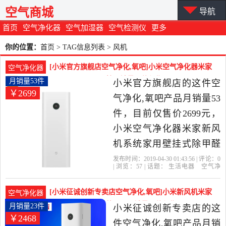
空气商城
导航
首页
空气净化器
空气加湿器
空气检测仪
更多
你的位置：
首页
> TAG信息列表 > 风机
[小米官方旗舰店空气净化,氧吧]小米空气净化器米家
空气净化器
新风机系统家用壁挂月销量53件仅售2699元
月销量53件
小米官方旗舰店的这件空
￥2699
气净化,氧吧产品月销量53
件，目前仅售价2699元，
小米空气净化器米家新风
机系统家用壁挂式除甲醛
除雾霾PM2.5 粉尘是2019
发布时间：2019-04-30 01:43:56 | 评论：
0
| 浏览：
57
| 话题：
生活电器
空气净
年小米官方旗舰店精选生
化
氧吧
小米官方旗舰店
小米
风
机
小时
活电器当中性价比很高的
[小米征诚创新专卖店空气净化,氧吧]小米新风机米家
空气净化器
空气净化,氧吧，由北京发
壁挂式家用新风系统通风月销量23件仅售2468元
月销量23件
小米征诚创新专卖店的这
￥2468
货。
件空气净化,氧吧产品月销