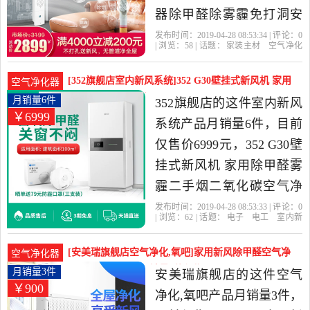
器除甲醛除雾霾免打洞安
装新风机是2019年青空富
发布时间：2019-04-28 08:53:34 | 评论：
0
| 浏览：
58
| 话题：
家装主材
空气净化
氧新风精选家装主材当中
器
青空富氧新风
经典
新风
风机
性价比很高的空气净化
[352旗舰店室内新风系统]352 G30壁挂式新风机 家用
空气净化器
器，由安徽 合肥发货。
除甲月销量6件仅售6999元
月销量6件
352旗舰店的这件室内新风
￥6999
系统产品月销量6件，目前
仅售价6999元，352 G30壁
挂式新风机 家用除甲醛雾
霾二手烟二氧化碳空气净
化器是2019年352旗舰店精
发布时间：2019-04-28 08:53:33 | 评论：
0
| 浏览：
62
| 话题：
电子
电工
室内新
选电子,电工当中性价比很
风系统
352旗舰店
风机
中国大
陆
白色
高的室内新风系统，由北
[安美瑞旗舰店空气净化,氧吧]家用新风除甲醛空气净
空气净化器
京发货。
化器新风机除pm月销量3件仅售900元
月销量3件
安美瑞旗舰店的这件空气
￥900
净化,氧吧产品月销量3件，