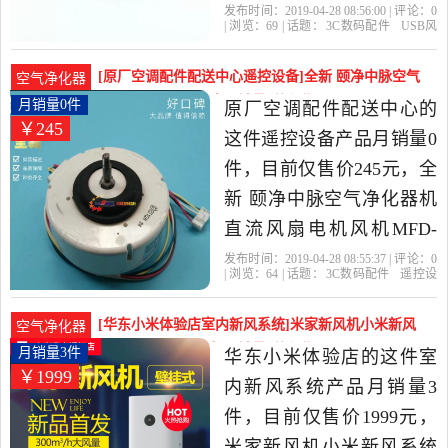
是2019年辉腾贸易精选3C
发布时间：2019-04-28 08:56:00 | 评论：
0
| 浏览：
69
| 话题：
3C数码配件
USB风
数码配件当中性价比很高
扇
辉腾贸易
涡轮
风机
风扇
的USB风扇，由广东 深圳
[原厂空调配件配送中心遥控设备]全新 颐净中脉空气
空气净化器
发货。
净化器机直流风扇电月销量0件仅售245元
月销量0件
原厂空调配件配送中心的
￥245
这件遥控设备产品月销量0
件，目前仅售价245元，全
新 颐净中脉空气净化器机
直流风扇电机风机MFD-
45ZHM DC310V45W是
发布时间：2019-04-28 08:55:37 | 评论：
0
| 浏览：
64
| 话题：
3C数码配件
遥控设
2019年原厂空调配件配送
备
原厂空调配件配送中心
空调
风
机
风扇
中心精选3C数码配件当中
[华东小米体验店室内新风系统]米家新风机小米新风
空气净化器
性价比很高的遥控设备，
系统家用静音新风机月销量3件仅售1999元
月销量3件
华东小米体验店的这件室
￥1999
由广东 深圳发货。
内新风系统产品月销量3
件，目前仅售价1999元，
米家新风机小米新风系统