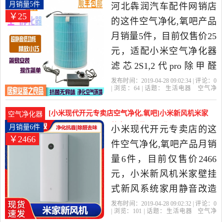
比很高的空气净化,氧吧，
气净化器滤芯2S1,2代p月销量5件仅售25元
月销量5件
河北犇润汽车配件网销店
￥25
由广东 深圳发货。
的这件空气净化,氧吧产品
月销量5件，目前仅售价25
元，适配小米空气净化器
滤芯2S1,2代pro除甲醛
pm2.5自制DIY活性炭滤网
发布时间：2019-04-28 09:02:34 | 评论：
0
| 浏览：
64
| 话题：
生活电器
空气净
是2019年河北犇润汽车配
化
氧吧
河北犇润汽车配件网销店
总
成
风机
电源
件网销店精选生活电器当
[小米现代开元专卖店空气净化,氧吧]小米新风机米家
空气净化器
中性价比很高的空气净化,
壁挂式新风系统家用静音月销量6件仅售2466元
月销量6件
小米现代开元专卖店的这
￥2466
氧吧，由河北 邢台发货。
件空气净化,氧吧产品月销
量6件，目前仅售价2466
元，小米新风机米家壁挂
式新风系统家用静音改造
空气净化器除甲醛雾霾是
发布时间：2019-04-28 09:02:32 | 评论：
0
| 浏览：
101
| 话题：
生活电器
空气净
2019年小米现代开元专卖
化
氧吧
小米现代开元专卖店
小