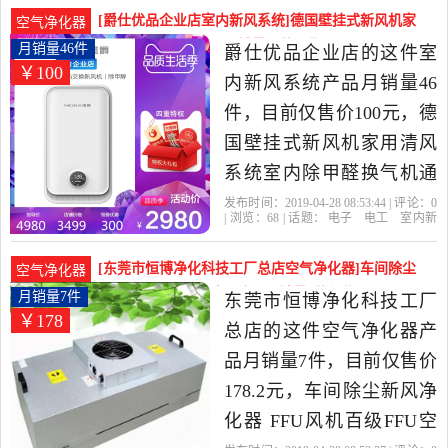
机
北京市
电工当中性价比很高的室
[爵仕优品企业店室内新风系统]德国壁挂式新风机家
空气净化器
内新风系统，由北京发
用清风系统室内除甲月销量46件仅售100元
月销量46件
爵仕优品企业店的这件室
￥100
货。
内新风系统产品月销量46
件，目前仅售价100元，德
国壁挂式新风机家用清风
系统室内除甲醛换气机通
风机空气净化器是2019年
发布时间：2019-04-28 08:53:44 | 评论：
0
| 浏览：
68
| 话题：
电子
电工
室内新
爵仕优品企业店精选电子,
风系统
爵仕优品企业店
安装
德
国
风机
电工当中性价比很高的室
[东莞市恒博净化科技工厂总店空气净化器]车间除尘
空气净化器
内新风系统，由广东 中山
新风净化器 FFU风机百级F月销量7件仅售178.2元
月销量7件
东莞市恒博净化科技工厂
￥178
发货。
总店的这件空气净化器产
品月销量7件，目前仅售价
178.2元，车间除尘新风净
化器 FFU风机百级FFU空