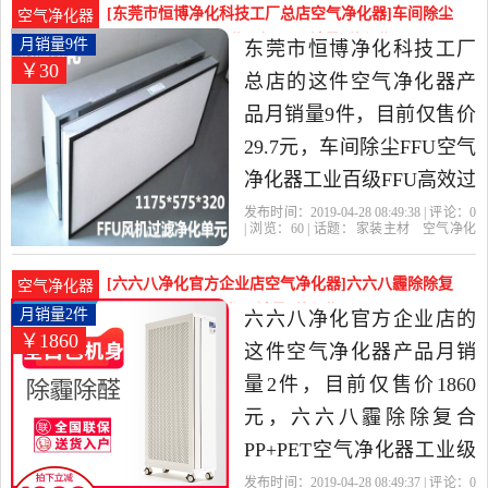
主材当中性价比很高的空
[东莞市恒博净化科技工厂总店空气净化器]车间除尘
空气净化器
气净化器，由广东 东莞发
FFU空气净化器工业百级FF月销量9件仅售29.7元
月销量9件
东莞市恒博净化科技工厂
￥30
货。
总店的这件空气净化器产
品月销量9件，目前仅售价
29.7元，车间除尘FFU空气
净化器工业百级FFU高效过
滤器FFU风机单元洁净棚是
发布时间：2019-04-28 08:49:38 | 评论：
0
| 浏览：
60
| 话题：
家装主材
空气净化
2019年东莞市恒博净化科
器
东莞市恒博净化科技工厂总店
高
效
成套
风机
技工厂总店精选家装主材
[六六八净化官方企业店空气净化器]六六八霾除除复
空气净化器
当中性价比很高的空气净
合PP+PET空气净化月销量2件仅售1860元
月销量2件
六六八净化官方企业店的
￥1860
化器，由广东 东莞发货。
这件空气净化器产品月销
量2件，目前仅售价1860
元，六六八霾除除复合
PP+PET空气净化器工业级
滤网风机过滤机组单元是
发布时间：2019-04-28 08:49:37 | 评论：
0