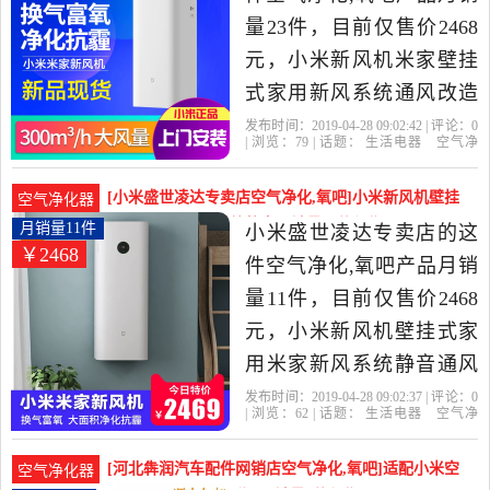
量23件，目前仅售价2468
元，小米新风机米家壁挂
式家用新风系统通风改造
空气净化器除甲醛雾霾是
发布时间：2019-04-28 09:02:42 | 评论：
0
| 浏览：
79
| 话题：
生活电器
空气净
2019年小米征诚创新专卖
化
氧吧
小米征诚创新专卖店
小
米
风机
个月
店精选生活电器当中性价
[小米盛世凌达专卖店空气净化,氧吧]小米新风机壁挂
空气净化器
比很高的空气净化,氧吧，
式家用米家新风系统静音月销量11件仅售2468元
月销量11件
小米盛世凌达专卖店的这
￥2468
由北京发货。
件空气净化,氧吧产品月销
量11件，目前仅售价2468
元，小米新风机壁挂式家
用米家新风系统静音通风
除甲醛雾霾空气净化器是
发布时间：2019-04-28 09:02:37 | 评论：
0
| 浏览：
62
| 话题：
生活电器
空气净
2019年小米盛世凌达专卖
化
氧吧
小米盛世凌达专卖店
小
米
风机
个月
店精选生活电器当中性价
[河北犇润汽车配件网销店空气净化,氧吧]适配小米空
空气净化器