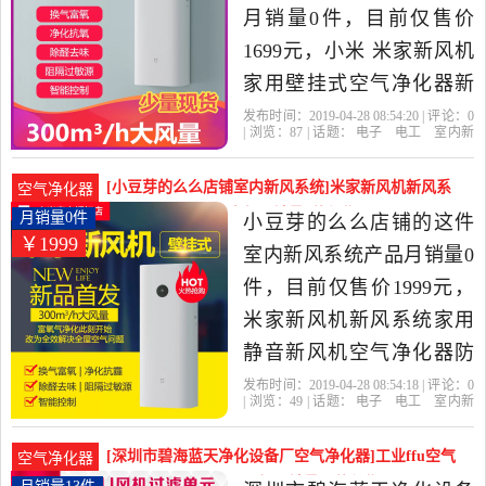
月销量0件，目前仅售价
1699元，小米 米家新风机
家用壁挂式空气净化器新
风系统除雾霾甲醛是2019
发布时间：2019-04-28 08:54:20 | 评论：
0
| 浏览：
87
| 话题：
电子
电工
室内新
年小米华北区金牌批发商
风系统
小米华北区金牌批发商城
小
米
新风
风机
城精选电子,电工当中性价
[小豆芽的么么店铺室内新风系统]米家新风机新风系
空气净化器
比很高的室内新风系统，
统家用静音新风机空气月销量0件仅售1999元
月销量0件
小豆芽的么么店铺的这件
￥1999
由北京发货。
室内新风系统产品月销量0
件，目前仅售价1999元，
米家新风机新风系统家用
静音新风机空气净化器防
雾霾除甲醛是2019年小豆
发布时间：2019-04-28 08:54:18 | 评论：
0
| 浏览：
49
| 话题：
电子
电工
室内新
芽的么么店铺精选电子,电
风系统
小豆芽的么么店铺
风机
现
货
预售
工当中性价比很高的室内
[深圳市碧海蓝天净化设备厂空气净化器]工业ffu空气
空气净化器
新风系统，由浙江 杭州发
净化器风机过滤单元百级月销量13件仅售180元