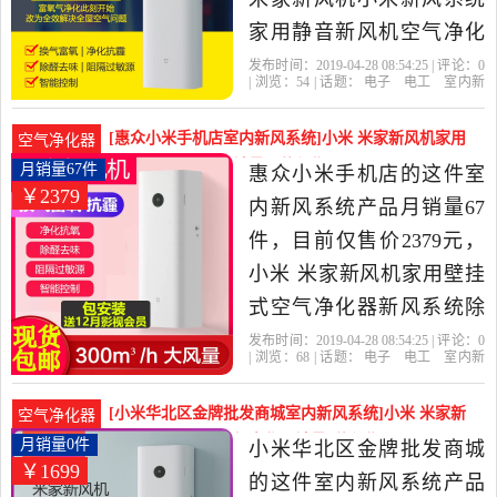
家用静音新风机空气净化
器防雾霾除甲醛是2019年
发布时间：2019-04-28 08:54:25 | 评论：
0
| 浏览：
54
| 话题：
电子
电工
室内新
华东小米体验店精选电子,
风系统
华东小米体验店
风机
小
米
预售
电工当中性价比很高的室
[惠众小米手机店室内新风系统]小米 米家新风机家用
空气净化器
内新风系统，由浙江 杭州
壁挂式空气净化月销量67件仅售2379元
月销量67件
惠众小米手机店的这件室
￥2379
发货。
内新风系统产品月销量67
件，目前仅售价2379元，
小米 米家新风机家用壁挂
式空气净化器新风系统除
雾霾甲醛 新品是2019年惠
发布时间：2019-04-28 08:54:25 | 评论：
0
| 浏览：
68
| 话题：
电子
电工
室内新
众小米手机店精选电子,电
风系统
惠众小米手机店
小米
新
风
风机
工当中性价比很高的室内
[小米华北区金牌批发商城室内新风系统]小米 米家新
空气净化器
新风系统，由北京发货。
风机家用壁挂式空气净化月销量0件仅售1699元
月销量0件
小米华北区金牌批发商城
￥1699
的这件室内新风系统产品