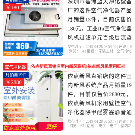
月销量13件
深圳市碧海蓝天净化设备
￥180
货。
厂的这件空气净化器产品
月销量13件，目前仅售价
180元，工业ffu空气净化器
风机过滤单元百级层流罩
无尘工作台洁净棚厂家是
发布时间：2019-04-28 08:54:04 | 评论：
0
| 浏览：
54
| 话题：
家装主材
空气净化
2019年深圳市碧海蓝天净
器
深圳市碧海蓝天净化设备厂
高
效
叶轮
风机
化设备厂精选家装主材当
[依点新风直销店室内新风系统]依点新风机家用壁挂
空气净化器
中性价比很高的空气净化
空气净化器除甲醛雾月销量19件仅售2880元
月销量19件
依点新风直销店的这件室
￥2880
器，由广东 深圳发货。
内新风系统产品月销量19
件，目前仅售价2880元，
依点新风机家用壁挂空气
净化器除甲醛雾霾静音通
风换气室外安装是2019年
发布时间：2019-04-28 08:53:47 | 评论：
0
| 浏览：
65
| 话题：
电子
电工
室内新
依点新风直销店精选电子,
风系统
依点新风直销店
安装
风