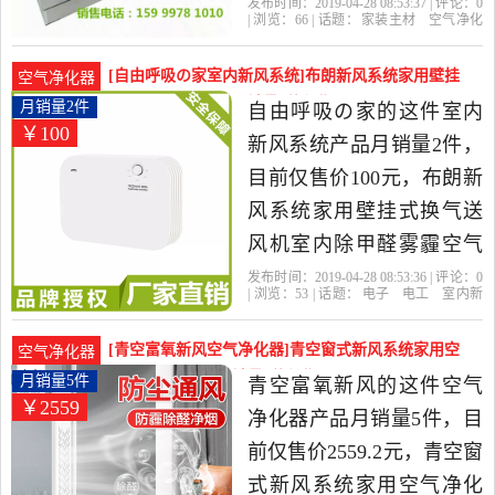
气净化器工业FFU高效过滤
发布时间：2019-04-28 08:53:37 | 评论：
0
| 浏览：
66
| 话题：
家装主材
空气净化
器是2019年东莞市恒博净
器
东莞市恒博净化科技工厂总店
风
机
东莞市
客服
化科技工厂总店精选家装
[自由呼吸の家室内新风系统]布朗新风系统家用壁挂
空气净化器
主材当中性价比很高的空
式换气送风机室内月销量2件仅售100元
月销量2件
自由呼吸の家的这件室内
￥100
气净化器，由广东 东莞发
新风系统产品月销量2件，
货。
目前仅售价100元，布朗新
风系统家用壁挂式换气送
风机室内除甲醛雾霾空气
净化器促销是2019年自由
发布时间：2019-04-28 08:53:36 | 评论：
0
| 浏览：
53
| 话题：
电子
电工
室内新
呼吸の家精选电子,电工当
风系统
自由呼吸の家
布朗
滤网
风
机
中性价比很高的室内新风
[青空富氧新风空气净化器]青空窗式新风系统家用空
空气净化器
系统，由北京发货。
气净化器除甲醛月销量5件仅售2559.2元
月销量5件
青空富氧新风的这件空气
￥2559
净化器产品月销量5件，目
前仅售价2559.2元，青空窗
式新风系统家用空气净化