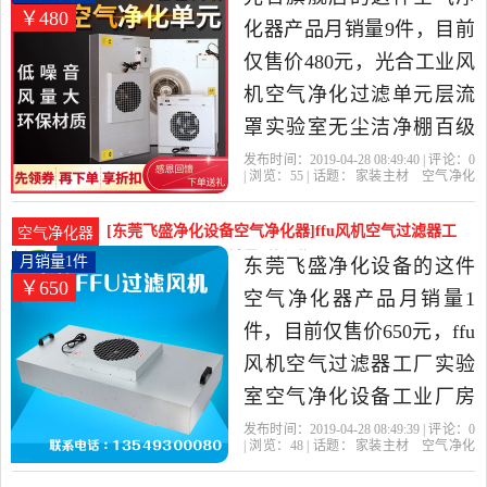
￥480
净化器，由广东 东莞发
化器产品月销量9件，目前
货。
仅售价480元，光合工业风
机空气净化过滤单元层流
罩实验室无尘洁净棚百级
净化器是2019年光合旗舰
发布时间：2019-04-28 08:49:40 | 评论：
0
| 浏览：
55
| 话题：
家装主材
空气净化
店精选家装主材当中性价
器
光合旗舰店
高效
光合
风机
比很高的空气净化器，由
[东莞飞盛净化设备空气净化器]ffu风机空气过滤器工
空气净化器
广东 深圳发货。
厂实验室空气净月销量1件仅售650元
月销量1件
东莞飞盛净化设备的这件
￥650
空气净化器产品月销量1
件，目前仅售价650元，ffu
风机空气过滤器工厂实验
室空气净化设备工业厂房
室内净化除尘是2019年东
发布时间：2019-04-28 08:49:39 | 评论：
0
| 浏览：
48
| 话题：
家装主材
空气净化
莞飞盛净化设备精选家装
器
东莞飞盛净化设备
除尘
风机
净
化