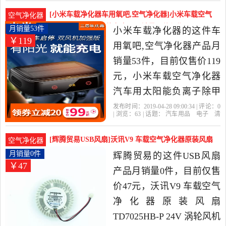
米
风机
个月
店精选生活电器当中性价
[小米车载净化器车用氧吧,空气净化器]小米车载空气
空气净化器
比很高的空气净化,氧吧，
净化器汽车用太阳能负离子月销量53件仅售119元
月销量53件
小米车载净化器的这件车
￥119
由北京发货。
用氧吧,空气净化器产品月
销量53件，目前仅售价119
元，小米车载空气净化器
汽车用太阳能负离子除甲
醛消除异味pm2.5芳香是
发布时间：2019-04-28 09:00:34 | 评论：
0
| 浏览：
63
| 话题：
汽车用品
电子
清
2019年小米车载净化器精
洗
改装
车用氧吧
空气净化器
小米
车载净化器
风机
加强版
太阳能
选汽车用品,电子,清洗,改装
[辉腾贸易USB风扇]沃讯V9 车载空气净化器原装风扇
空气净化器
当中性价比很高的车用氧
T月销量0件仅售47元
月销量0件
辉腾贸易的这件USB风扇
￥47
吧,空气净化器，由浙江 宁
产品月销量0件，目前仅售
波发货。
价47元，沃讯V9 车载空气
净化器原装风扇
TD7025HB-P 24V 涡轮风机