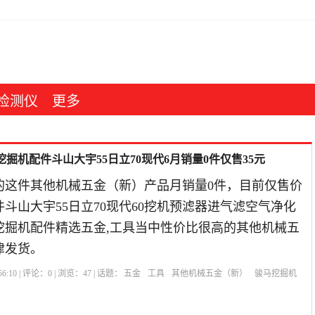
检测仪
更多
掘机配件斗山大宇55日立70现代6月销量0件仅售35元
的这件其他机械五金（新）产品月销量0件，目前仅售价
件斗山大宇55日立70现代60挖机预滤器进气滤空气净化
马挖掘机配件精选五金,工具当中性价比很高的其他机械五
津发货。
6:10 | 评论：
0
| 浏览：
47
| 话题：
五金
工具
其他机械五金（新）
骏马挖掘机