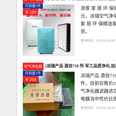
月销量0件
添景 家 居 环 
￥189
元，派瑞空气净化器
家 居 环 保精
货。
发布时间：2019-04-28 08:5
器
滤芯
空气净化器
[派瑞产品 源自718 所 军工品质净化,加湿
空气净化器
268.99元
月销量1件
派瑞产品 源自7
￥269
件，目前仅售价268.
气净化器滤器滤芯
电器当中性价比
发布时间：2019-04-28 08:5
自718 所 军工品质
滤器