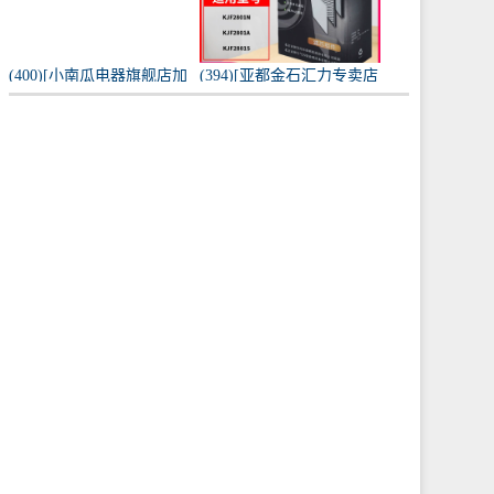
(400)[小南瓜电器旗舰店加
(394)[亚都金石汇力专卖店
湿器]小南瓜加湿器家用静
净化,加湿抽湿机配件]亚都
音卧室月销量198件仅售
空气净化器耗材滤网滤芯
59.9元
KJF28月销量0件仅售249元