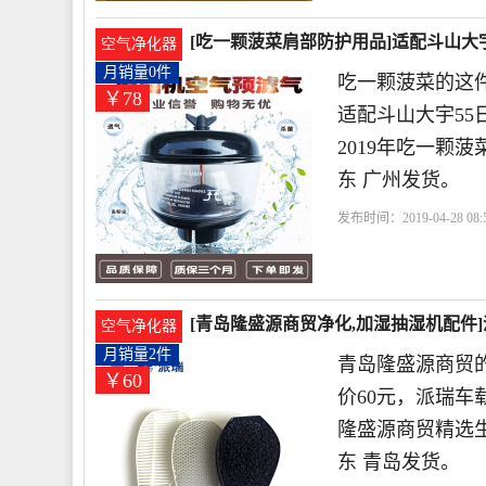
[吃一颗菠菜肩部防护用品]适配斗山大宇
空气净化器
月销量0件
吃一颗菠菜的这件
￥78
适配斗山大宇55
2019年吃一颗
东 广州发货。
发布时间：2019-04-28 08:5
立
滤器
[青岛隆盛源商贸净化,加湿抽湿机配件]
空气净化器
月销量2件
青岛隆盛源商贸
￥60
价60元，派瑞车载
隆盛源商贸精选
东 青岛发货。