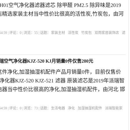
-H01空气净化器滤器滤芯 除甲醛 PM2.5 除异味是2019
店精选家装主材当中性价比很高的活性炭,竹炭包，由河
4:59 | 评论：
0
| 浏览：
55
| 话题：
家装主材
活性炭
竹炭包
双雨家居装饰店
滤
气净化器KJZ-520 KJ月销量0件仅售280元
这件净化,加湿抽湿机配件产品月销量0件，目前仅售价
化器KJZ-520 KJZ-521 滤器 原装滤芯是2019年派瑞智
电器当中性价比很高的净化,加湿抽湿机配件，由河北 邯
4:59 | 评论：
0
| 浏览：
73
| 话题：
生活电器
净化
加湿抽湿机配件
派瑞智能家
化器