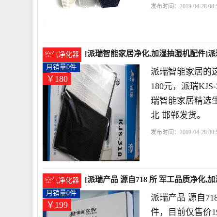
发布时间：2019-04-28 08:5
商贸
滤器
旋风
滤芯
[派瑞智能家居净化,加湿抽湿机配件]派瑞
空气净化器
月销量0件
派瑞智能家居的
￥180
180元，派瑞KJ
瑞智能家居精选
北 邯郸发货。
发布时间：2019-04-28 08:5
居
滤器
滤网
正品
[派瑞产品 源自718 所 军工品质净化,加
空气净化器
199元
月销量0件
派瑞产品 源自7
￥199
件，目前仅售价19