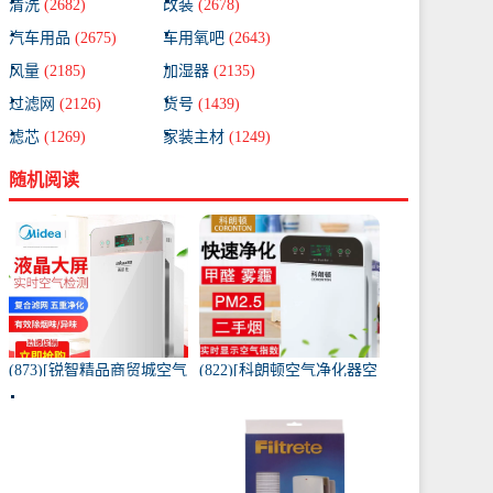
清洗
(2682)
改装
(2678)
汽车用品
(2675)
车用氧吧
(2643)
风量
(2185)
加湿器
(2135)
过滤网
(2126)
货号
(1439)
滤芯
(1269)
家装主材
(1249)
随机阅读
(873)[锐智精品商贸城空气
(822)[科朗顿空气净化器空
净化器]小米品质车载空气
气净化,氧吧]空气净化器除
净化器负离子车内氧吧月
甲醛家用客厅办公卧室除
销量0件仅售198元
雾月销量9件仅售168元