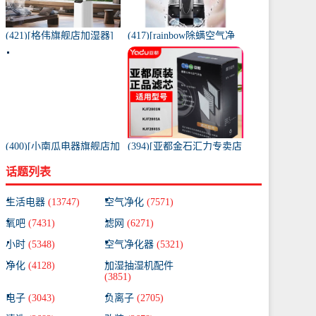
(421)[格伟旗舰店加湿器]
(417)[rainbow除螨空气净
工业加湿器大容量空气家
化,氧吧]美国原装进口水过
用月销量267件仅售398元
滤RAINBOW空气月销量0
件仅售31920元
(400)[小南瓜电器旗舰店加
(394)[亚都金石汇力专卖店
湿器]小南瓜加湿器家用静
净化,加湿抽湿机配件]亚都
话题列表
音卧室月销量198件仅售
空气净化器耗材滤网滤芯
59.9元
KJF28月销量0件仅售249元
生活电器
(13747)
空气净化
(7571)
氧吧
(7431)
滤网
(6271)
小时
(5348)
空气净化器
(5321)
净化
(4128)
加湿抽湿机配件
(3851)
电子
(3043)
负离子
(2705)