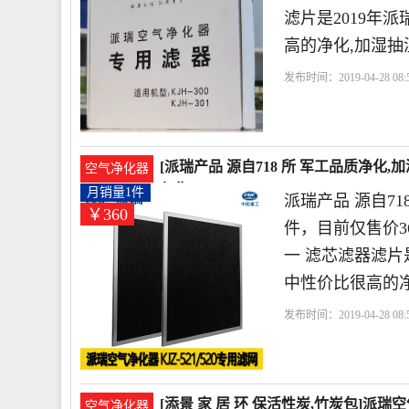
滤片是2019年
高的净化,加湿抽
发布时间：2019-04-28 08:5
自718 所 军工品质
滤器
[派瑞产品 源自718 所 军工品质净化,
空气净化器
仅售360元
月销量1件
派瑞产品 源自7
￥360
件，目前仅售价360
一 滤芯滤器滤片是
中性价比很高的净
发布时间：2019-04-28 08:5
自718 所 军工品质
滤器
[添景 家 居 环 保活性炭,竹炭包]派瑞空
空气净化器