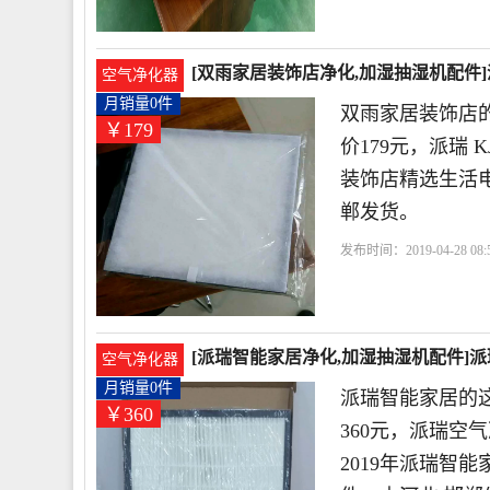
[双雨家居装饰店净化,加湿抽湿机配件]派
空气净化器
月销量0件
双雨家居装饰店
￥179
价179元，派瑞 
装饰店精选生活
郸发货。
发布时间：2019-04-28 08:5
饰店
滤器
滤芯
空气
[派瑞智能家居净化,加湿抽湿机配件]派瑞空
空气净化器
月销量0件
派瑞智能家居的
￥360
360元，派瑞空气净
2019年派瑞智