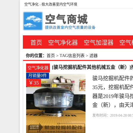
空气净化
- 极大改善室内空气环境
首页
空气净化器
空气加湿器
空气
你的位置：
首页
> TAG信息列表 > 滤器
[骏马挖掘机配件其他机械五金（新）]挖
空气净化器
月销量0件
骏马挖掘机配件
￥35
35元，挖掘机配
器是2019年骏
金（新），由天
发布时间：2019-04-28 08:5
配件
滤器
日立
透明