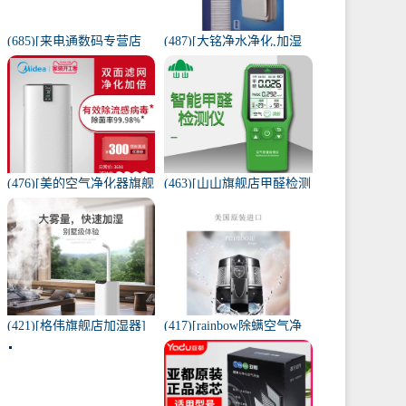
(685)[来电通数码专营店
(487)[大铭净水净化,加湿
USB加湿器]加湿器家用静
抽湿机配件]3M菲尔萃空
音卧室小米小型空气无线
气净化器静电滤网FACF月
可月销量213件仅售29元
销量1件仅售199元
(476)[美的空气净化器旗舰
(463)[山山旗舰店甲醛检测
店空气净化,氧吧]美的空气
仪]山山智能甲醛检测仪器
净化器家用除甲醛月销量
苯空气质量专业家月销量
170件仅售3698元
12件仅售298元
(421)[格伟旗舰店加湿器]
(417)[rainbow除螨空气净
工业加湿器大容量空气家
化,氧吧]美国原装进口水过
用月销量267件仅售398元
滤RAINBOW空气月销量0
件仅售31920元