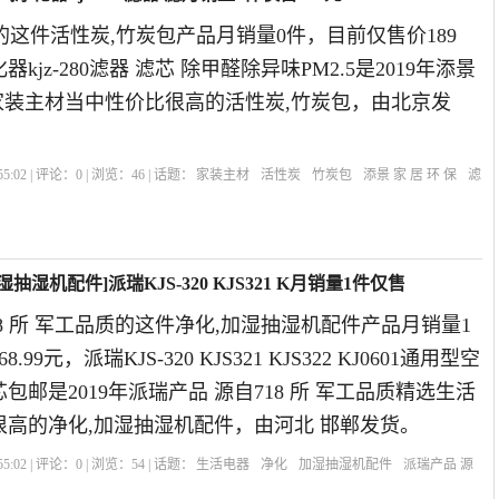
保的这件活性炭,竹炭包产品月销量0件，目前仅售价189
kjz-280滤器 滤芯 除甲醛除异味PM2.5是2019年添景
选家装主材当中性价比很高的活性炭,竹炭包，由北京发
5:02 | 评论：
0
| 浏览：
46
| 话题：
家装主材
活性炭
竹炭包
添景 家 居 环 保
滤
抽湿机配件]派瑞KJS-320 KJS321 K月销量1件仅售
18 所 军工品质的这件净化,加湿抽湿机配件产品月销量1
99元，派瑞KJS-320 KJS321 KJS322 KJ0601通用型空
包邮是2019年派瑞产品 源自718 所 军工品质精选生活
很高的净化,加湿抽湿机配件，由河北 邯郸发货。
5:02 | 评论：
0
| 浏览：
54
| 话题：
生活电器
净化
加湿抽湿机配件
派瑞产品 源
滤芯
通用型