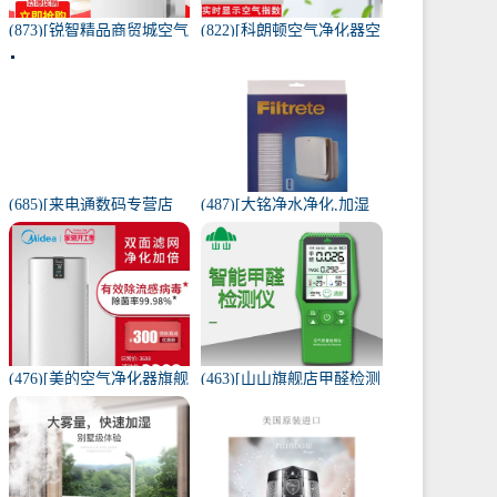
(873)[锐智精品商贸城空气
(822)[科朗顿空气净化器空
净化器]小米品质车载空气
气净化,氧吧]空气净化器除
净化器负离子车内氧吧月
甲醛家用客厅办公卧室除
销量0件仅售198元
雾月销量9件仅售168元
(685)[来电通数码专营店
(487)[大铭净水净化,加湿
USB加湿器]加湿器家用静
抽湿机配件]3M菲尔萃空
音卧室小米小型空气无线
气净化器静电滤网FACF月
可月销量213件仅售29元
销量1件仅售199元
(476)[美的空气净化器旗舰
(463)[山山旗舰店甲醛检测
店空气净化,氧吧]美的空气
仪]山山智能甲醛检测仪器
净化器家用除甲醛月销量
苯空气质量专业家月销量
170件仅售3698元
12件仅售298元