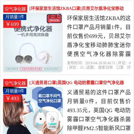
蓝色
青色
粉红色
居家日用当中性价比很高
[环保家居生活馆ZKBA口罩]贝昂艾尔盾净化宝移动
空气净化器
的灭蚊灯,吸蚊机,灭蝇灯，
肺肺宝迷你便携空月销量1件仅售699元
月销量1件
环保家居生活馆ZKBA的这
￥699
由河南 郑州发货。
件口罩产品月销量1件，目
前仅售价699元，贝昂艾尔
盾净化宝移动肺肺宝迷你
便携空气净化器除雾霾
pm2.5是2019年环保家居生
发布时间：2019-04-28 08:46:51 | 评论：
0
| 浏览：
53
| 话题：
居家日用
口罩
环
活馆ZKBA精选居家日用当
保家居生活馆ZKBA
二手
病菌
防
尘
中性价比很高的口罩，由
[义通贸易口罩]英国QG 电动防雾霾口罩空气净化器
空气净化器
陕西 西安发货。
杀月销量0件仅售493.35元
月销量0件
义通贸易的这件口罩产品
￥493
月销量0件，目前仅售价
493.35元，英国QG 电动防
雾霾口罩空气净化器杀菌
除甲醛PM2.5智能新风口罩