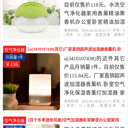
目前仅售价118元，水洗空
气净化器家用香薰精油熏
香机办公室卧室精油加湿
器净化空气是2019年ap家
发布时间：2019-04-28 08:25:57 | 评论：
0
| 浏览：
61
| 话题：
居家日用
香熏灯
居旗舰店精选居家日用当
炉
器具
ap家居旗舰店
香薰
精
油
柠檬黄
中性价比很高的香熏灯炉,
[u[3410107438]其它]厂家直销超声波加湿器香薰机 卧
空气净化器
器具，由广东 佛山发货。
室空气月销量1件仅售115.84元
月销量1件
u[3410107438]的这件其它
￥116
产品月销量1件，目前仅售
价115.84元，厂家直销超声
波加湿器香薰机 卧室空气
净化保湿香薰灯加湿器 家
用是2019年u[3410107438]
发布时间：2019-04-28 08:25:17 | 评论：
0
| 浏览：
51
| 话题：
居家日用
其
精选居家日用当中性价比
它
u[3410107438]
加湿器
香薰
空气
净化
很高的其它，由北京发
[四个冬季迷你风扇]空气加湿器卧室静音办公室家用
空气净化器
货。
车载净化月销量0件仅售34.45元