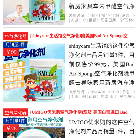
新房家具车内甲醛空气净
化器清新剂是2019年大米
发布时间：2019-04-26 19:24:34 | 评论：
0
| 浏览：
77
| 话题：
居家日用
空气净化
家全球母婴店精选居家日
剂
大米家全球母婴店
御用
美国
白
宫
用当中性价比很高的空气
[shinycare生活馆空气净化剂]美国Bad Air Sponge空
空气净化器
净化剂，由北京发货。
气月销量3件仅售99元
月销量3件
shinycare生活馆的这件空气
￥99
净化剂产品月销量3件，目
前仅售价99元，美国Bad
Air Sponge空气净化剂除甲
醛去异味家用新房汽车净
化器是2019年shinycare生活
发布时间：2019-04-26 19:01:13 | 评论：
0
| 浏览：
64
| 话题：
居家日用
空气净化
馆精选居家日用当中性价
剂
shinycare生活馆
净化剂
空气
净
化器
比很高的空气净化剂，由
[UMIGO优米购空气净化剂]现货 美国白宫进口 Bad
空气净化器
上海发货。
Air 月销量1件仅售78元
月销量1件
UMIGO优米购的这件空气
￥78
净化剂产品月销量1件，目