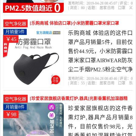
是2019年义通贸易精选居
发布时间：2019-04-28 08:45:07 | 评论：
0
| 浏览：
80
| 话题：
居家日用
口罩
义
家日用当中性价比很高的
通贸易
二手
天蓝色
病菌
口罩，由广东 佛山发货。
[乐购商城 体验店口罩]小米防雾霾口罩米家口罩
空气净化器
AIRWEAR月销量5件仅售44.9元
月销量5件
乐购商城 体验店的这件口
￥45
罩产品月销量5件，目前仅
售价44.9元，小米防雾霾口
罩米家口罩AIRWEAR防灰
尘二手烟PM2.5粉尘空气净
化器是2019年乐购商城 体
发布时间：2019-04-28 08:40:46 | 评论：
0
| 浏览：
55
| 话题：
居家日用
口罩
乐
验店精选居家日用当中性
购商城 体验店
口罩
小米
防尘
价比很高的口罩，由广东
[珍爱家居旗舰店香熏灯炉,器具]光影香薰机加湿器精
空气净化器
深圳发货。
油灯氛围夜灯迷你家月销量8件仅售98元
月销量8件
珍爱家居旗舰店的这件香
￥98
熏灯炉,器具产品月销量8
件，目前仅售价98元，光
影香薰机加湿器精油灯氛