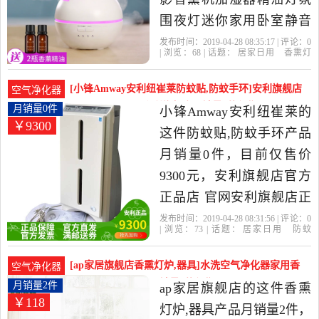
围夜灯迷你家用卧室静音
超声波空气净化是2019年
发布时间：2019-04-28 08:35:17 | 评论：
0
| 浏览：
68
| 话题：
居家日用
香熏灯
珍爱家居旗舰店精选居家
炉
器具
珍爱家居旗舰店
皓月
香
薰
木纹
日用当中性价比很高的香
[小锋Amway安利纽崔莱防蚊贴,防蚊手环]安利旗舰店
空气净化器
熏灯炉,器具，由广东 深圳
官方正品店 官网安利旗舰店月销量0件仅售9300元
月销量0件
小锋Amway安利纽崔莱的
￥9300
发货。
这件防蚊贴,防蚊手环产品
月销量0件，目前仅售价
9300元，安利旗舰店官方
正品店 官网安利旗舰店正
品店 官网 空气净化器是
发布时间：2019-04-28 08:31:56 | 评论：
0
| 浏览：
73
| 话题：
居家日用
防蚊
2019年小锋Amway安利纽
贴
防蚊手环
小锋Amway安利纽崔
莱
中国大陆
官网
正品
崔莱精选居家日用当中性
[ap家居旗舰店香熏灯炉,器具]水洗空气净化器家用香
空气净化器
价比很高的防蚊贴,防蚊手
薰精油熏香机办公月销量2件仅售118元
月销量2件
ap家居旗舰店的这件香熏
￥118
环，由天津发货。
灯炉,器具产品月销量2件，