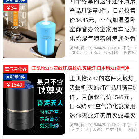
月销量0件
四个冬季的这件迷你风扇
￥34
产品月销量0件，目前仅售
价34.45元，空气加湿器卧
室静音办公室家用车载净
化增湿气喷雾创意迷你香
薰灯是2019年四个冬季精
发布时间：2019-04-28 08:25:16 | 评论：
0
| 浏览：
40
| 话题：
居家日用
迷你风
选居家日用当中性价比很
扇
四个冬季
精油
植物
香薰
高的迷你风扇，由广东 广
[王凯怡5247灭蚊灯,吸蚊机,灭蝇灯]日本购XH空气净
空气净化器
州发货。
化器家用迷你灭蚊灯家月销量0件仅售1549元
月销量0件
王凯怡5247的这件灭蚊灯,
￥1549
吸蚊机,灭蝇灯产品月销量0
件，目前仅售价1549元，
日本购XH空气净化器家用
迷你灭蚊灯家用灭蚊器灭
蝇驱蚊诱蚊无辐射是2019
发布时间：2019-04-28 08:25:12 | 评论：
0
| 浏览：
52
| 话题：
居家日用
灭蚊
年王凯怡5247精选居家日
灯
吸蚊机
灭蝇灯
王凯怡5247
不