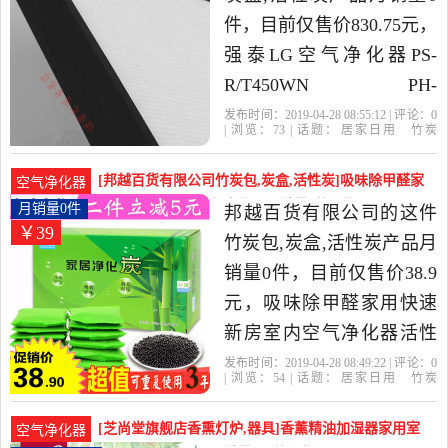
件，目前仅售价830.75元，
强泰LG空气净化器PS-
R/T450WN PH-
U450/459WN/289WT过滤
发布时间：2019-04-28 08:55:12 | 评论：
0
| 浏览：
73
| 话题：
居家日用
竹炭
网HEPA滤是2019年云端质
包
炭盒
活性炭
云端质商铺
过滤
网
空气净化器
详情
商铺精选居家日用当中性
[邦越百货有限公司竹炭包,炭盒,活性炭]吸味除甲醛家
空气净化器
价比很高的竹炭包,炭盒,活
用快速新房室内空气净化器月销量0件仅售38.9元
月销量0件
邦越百货有限公司的这件
￥39
性炭，由浙江 杭州发货。
竹炭包,炭盒,活性炭产品月
销量0件，目前仅售价38.9
元，吸味除甲醛家用快速
新房室内空气净化器活性
炭包装修房子用的急住是
发布时间：2019-04-28 08:49:22 | 评论：
0
| 浏览：
54
| 话题：
居家日用
竹炭
2019年邦越百货有限公司
包
炭盒
活性炭
邦越百货有限公
司
房间
毛重
活性炭
精选居家日用当中性价比
[芝尚堂旗舰店香熏灯炉,器具]香薰精油加湿器家用室
空气净化器