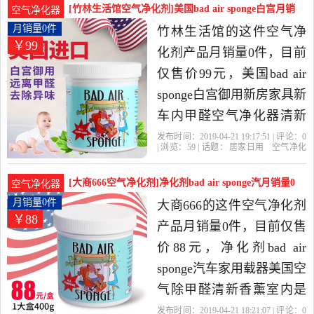
的空气净化剂，由上海发
[竹林生活馆空气净化剂]美国bad air sponge白宫月销
空气净化器
货。
量0件仅售99元
月销量0件
竹林生活馆的这件空气净
￥99
化剂产品月销量0件，目前
仅售价99元，美国bad air
sponge白宫御用新房家具新
车内甲醛空气净化器清新
剂是2019年竹林生活馆精
发布时间：2019-04-21 19:17:51 | 评论：
0
| 浏览：
59
| 话题：
居家日用
空气净化
选居家日用当中性价比很
剂
竹林生活馆
御用
美国
白宫
高的空气净化剂，由北京
[大商666空气净化剂]净化剂bad air sponge汽月销量0
空气净化器
发货。
件仅售88元
月销量0件
大商666的这件空气净化剂
￥88
产品月销量0件，目前仅售
价88元，净化剂bad air
sponge汽车家用载器美国空
气除甲醛清新香薰室内是
2019年大商666精选居家日
发布时间：2019-04-21 18:21:07 | 评论：
0