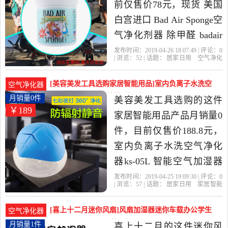
前仅售价78元，现货 美国
白宫进口 Bad Air Sponge空
气净化剂器 除甲醛 badair
是2019年UMIGO优米购精
发布时间：2019-04-26 18:07:49 | 评论：
0
| 浏览：
52
| 话题：
居家日用
空气净化
选居家日用当中性价比很
剂
UMIGO优米购
净化剂
现货
型
号
高的空气净化剂，由广东
[美容美发工具选购家居智能用品]室内负离子水洗空
空气净化器
惠州发货。
气净化器ks-05L月销量0件仅售188.8元
月销量0件
美容美发工具选购的这件
￥189
家居智能用品产品月销量0
件，目前仅售价188.8元，
室内负离子水洗空气净化
器ks-05L 智能空气加湿器
家用厂家是2019年美容美
发布时间：2019-04-25 19:09:30 | 评论：
0
| 浏览：
57
| 话题：
居家日用
家居智能
发工具选购精选居家日用
用品
美容美发工具选购
柠檬黄
金
色
紫色
当中性价比很高的家居智
[喜上十二月迷你风扇]风扇加湿器迷你车载办公学生
空气净化器
能用品，由广东 深圳发
宿舍空气净月销量1件仅售75元
月销量1件
喜上十二月的这件迷你风