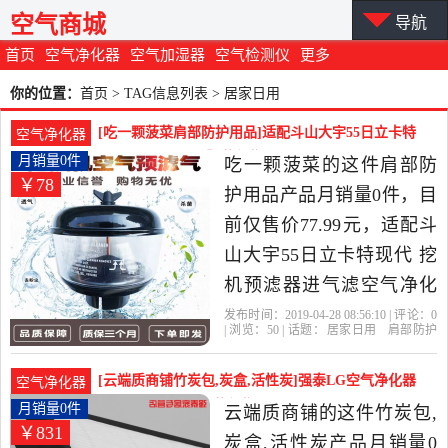
空气商城
导航
首页
空气净化器
空气加湿器
空气检测仪
更多
你的位置：
首页
> TAG信息列表 > 居家日用
[吃一颗菠菜肩部防护用品]适配斗山大宇55日立卡特
空气净化器
现代 挖机预月销量0件仅售77.99元
月销量0件
吃一颗菠菜的这件肩部防
￥78
护用品产品月销量0件，目
前仅售价77.99元，适配斗
山大宇55日立卡特现代 挖
机预滤器进气滤空气净化
器 挖掘机是2019年吃一颗
发布时间：2019-04-28 08:56:10 | 评论：
0
| 浏览：
50
| 话题：
居家日用
肩部防护
菠菜精选居家日用当中性
用品
吃一颗菠菜
卡特
日立
滤器
价比很高的肩部防护用
[云端质商铺竹炭包,炭盒,活性炭]强泰LG空气净化器
空气净化器
品，由广东 广州发货。
PS-R/T450月销量0件仅售830.75元
月销量0件
云端质商铺的这件竹炭包,
￥831
炭盒,活性炭产品月销量0