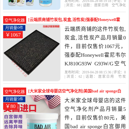
净化剂+1个OGO净化器】
发布时间：2019-04-28 08:19:18 | 评论：
0
| 浏览：
68
| 话题：
居家日用
空气净化
是2019年OGO空气净化剂
剂
OGO空气净化剂官方店
北京市
净
化剂
中国大陆
官方店精选居家日用当中
[云端质商铺竹炭包,炭盒,活性炭]强泰配Honeywell霍
空气净化器
性价比很高的空气净化
尼韦尔KJ月销量0件仅售1067元
月销量0件
云端质商铺的这件竹炭包,
￥1067
剂，由北京发货。
炭盒,活性炭产品月销量0
件，目前仅售价1067元，
强泰配Honeywell霍尼韦尔
KJ810G93W G93W/G空气
净化器过滤网除霾是2019
发布时间：2019-04-28 08:15:36 | 评论：
0
| 浏览：
62
| 话题：
居家日用
竹炭
年云端质商铺精选居家日
包
炭盒
活性炭
云端质商铺
过滤
网
空气净化器
详情
用当中性价比很高的竹炭
[大米家全球母婴店空气净化剂]美国bad air sponge白
空气净化器
包,炭盒,活性炭，由浙江 杭
宫月销量5件仅售80元
月销量5件
大米家全球母婴店的这件
￥80
州发货。
空气净化剂产品月销量5
件，目前仅售价80元，美
国bad air sponge白宫御用