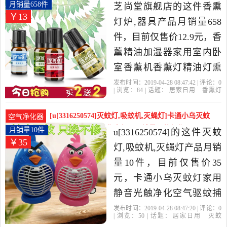
很高的竹炭包,炭盒,活性
内卧室香薰机香薰月销量658件仅售12.9元
月销量658件
芝尚堂旗舰店的这件香熏
￥13
炭，由河北 石家庄发货。
灯炉,器具产品月销量658
件，目前仅售价12.9元，香
薰精油加湿器家用室内卧
室香薰机香薰灯精油灯熏
香专用空气净化是2019年
发布时间：2019-04-28 08:47:42 | 评论：
0
| 浏览：
84
| 话题：
居家日用
香熏灯
芝尚堂旗舰店精选居家日
炉
器具
芝尚堂旗舰店
抢购
精
油
再送
用当中性价比很高的香熏
[u[3316250574]灭蚊灯,吸蚊机,灭蝇灯]卡通小乌灭蚊
空气净化器
灯炉,器具，由江苏 南京发
灯家用静音光触净化空气驱月销量10件仅售35元
月销量10件
u[3316250574]的这件灭蚊
￥35
货。
灯,吸蚊机,灭蝇灯产品月销
量10件，目前仅售价35
元，卡通小乌灭蚊灯家用
静音光触净化空气驱蚊捕
蝇器学生书桌宿舍家是
发布时间：2019-04-28 08:47:20 | 评论：
0
| 浏览：
50
| 话题：
居家日用
灭蚊
2019年u[3316250574]精选
灯
吸蚊机
灭蝇灯
u[3316250574]
天