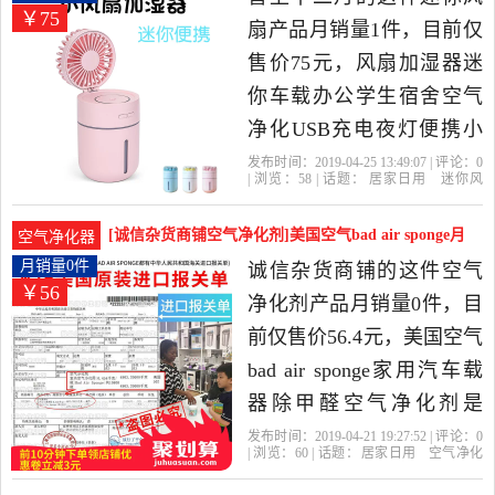
￥75
货。
扇产品月销量1件，目前仅
售价75元，风扇加湿器迷
你车载办公学生宿舍空气
净化USB充电夜灯便携小
电扇是2019年喜上十二月
发布时间：2019-04-25 13:49:07 | 评论：
0
| 浏览：
58
| 话题：
居家日用
迷你风
精选居家日用当中性价比
扇
喜上十二月
大众
中国大陆
粉
色
很高的迷你风扇，由广东
[诚信杂货商铺空气净化剂]美国空气bad air sponge月
空气净化器
深圳发货。
销量0件仅售56.4元
月销量0件
诚信杂货商铺的这件空气
￥56
净化剂产品月销量0件，目
前仅售价56.4元，美国空气
bad air sponge家用汽车载
器除甲醛空气净化剂是
2019年诚信杂货商铺精选
发布时间：2019-04-21 19:27:52 | 评论：
0
| 浏览：
60
| 话题：
居家日用
空气净化
居家日用当中性价比很高
剂
诚信杂货商铺
美国
特惠
净化