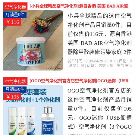
含
多功能
灭蚊灯
用当中性价比很高的灭蚊
[小兵全球精品空气净化剂]源自香港 美国 BAD AIR空
空气净化器
灯,吸蚊机,灭蝇灯，由北京
气净月销量0件仅售116元
月销量0件
小兵全球精品的这件空气
￥116
发货。
净化剂产品月销量0件，目
前仅售价116元，源自香港
美国 BAD AIR空气净化剂
器除甲醛装修污染家庭 2件
包邮是2019年小兵全球精
发布时间：2019-04-28 08:19:56 | 评论：
0
| 浏览：
46
| 话题：
居家日用
空气净化
品精选居家日用当中性价
剂
小兵全球精品
净化剂
空气
香
港
比很高的空气净化剂，由
[OGO空气净化剂官方店空气净化剂]OGO迷你（USB
空气净化器
广东 深圳发货。
便携式）空气净化剂月销量0件仅售105元
月销量0件
OGO空气净化剂官方店的
￥105
这件空气净化剂产品月销
量0件，目前仅售价105
元，OGO迷你（USB便携
式）空气净化剂【3个OGO