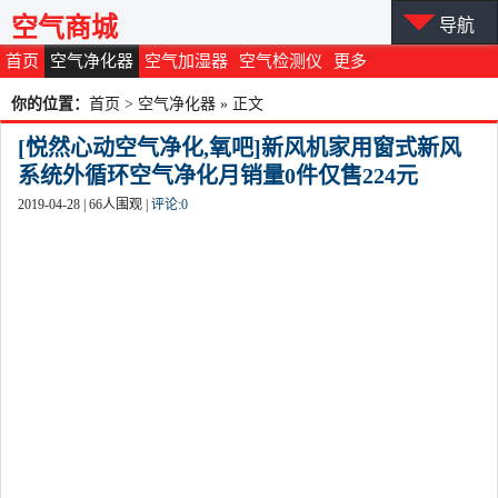
空气商城
导航
首页
空气净化器
空气加湿器
空气检测仪
更多
你的位置：
首页
>
空气净化器
» 正文
[悦然心动空气净化,氧吧]新风机家用窗式新风
系统外循环空气净化月销量0件仅售224元
2019-04-28 |
66
人围观 |
评论:
0