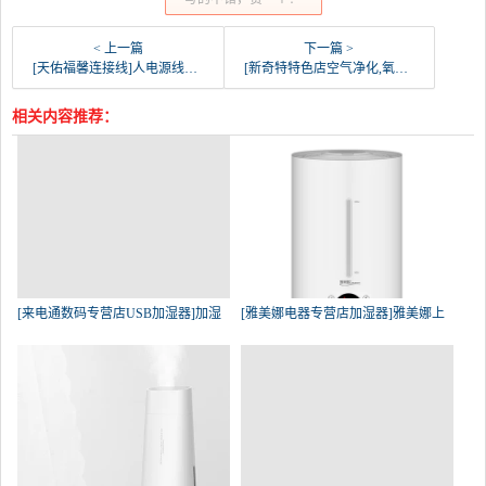
< 上一篇
下一篇 >
[天佑福馨连接线]人电源线原装空气净化石头原装小米扫地月销量0件仅售39元
[新奇特特色店空气净化,氧吧]新风机外循环空气净化器管道壁挂diy月销量0件仅售669.74元
相关内容推荐：
[来电通数码专营店USB加湿器]加湿
[雅美娜电器专营店加湿器]雅美娜上