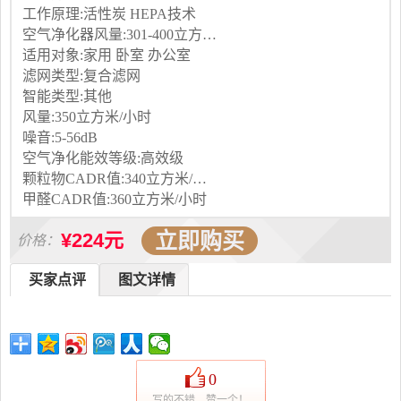
工作原理:活性炭 HEPA技术
空气净化器风量:301-400立方米/小时
适用对象:家用 卧室 办公室
滤网类型:复合滤网
智能类型:其他
风量:350立方米/小时
噪音:5-56dB
空气净化能效等级:高效级
颗粒物CADR值:340立方米/小时
甲醛CADR值:360立方米/小时
立即购买
¥224元
价格：
买家点评
图文详情
0
写的不错，赞一个！