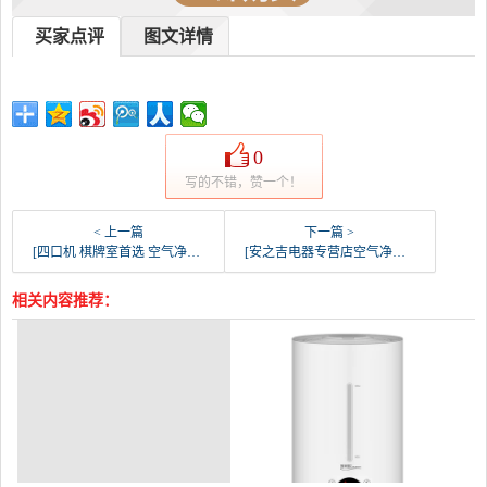
买家点评
图文详情
0
写的不错，赞一个！
< 上一篇
下一篇 >
[四口机 棋牌室首选 空气净化器 欧式餐桌式麻将机自动麻将机]空气净化器 麻将机 棋牌室 LED灯月销量0件仅售780元
[安之吉电器专营店空气净化,氧吧]空气净化器家用办公室小空间除烟尘二手月销量3件仅售118元
相关内容推荐：