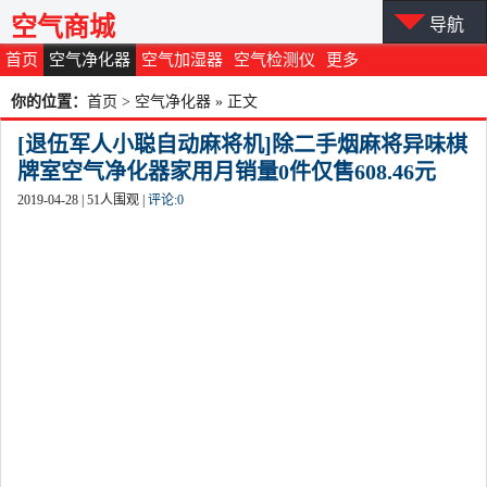
空气商城
导航
首页
空气净化器
空气加湿器
空气检测仪
更多
你的位置：
首页
>
空气净化器
» 正文
[退伍军人小聪自动麻将机]除二手烟麻将异味棋
牌室空气净化器家用月销量0件仅售608.46元
2019-04-28 |
51
人围观 |
评论:
0