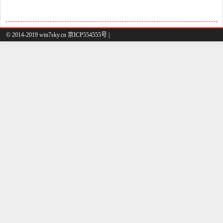
© 2014-2019 win7sky.cn 京ICP554555号 |