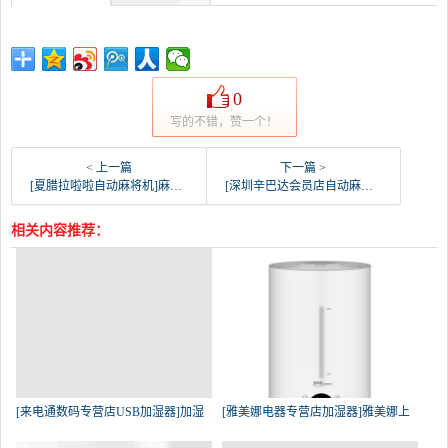
0
写的不错，赞一个！
< 上一篇
下一篇 >
[夏腊拉啦啦自动麻将机]麻将机棋牌室空气净化器抽烟机全自动麻月销量0件仅售639元
[深圳辛巴达会员店自动麻将机]宣和配套产品 麻将机专用 方形空气净月销量0件仅售1280元
相关内容推荐：
[来电通数码专营店USB加湿器]加湿
[雅美娜电器专营店加湿器]雅美娜上