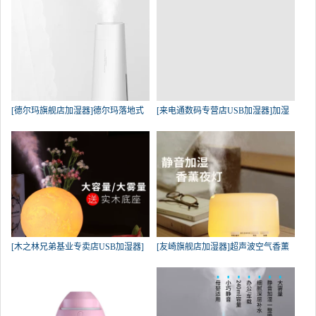
[德尔玛旗舰店加湿器]德尔玛落地式
[来电通数码专营店USB加湿器]加湿
[木之林兄弟基业专卖店USB加湿器]
[友崎旗舰店加湿器]超声波空气香薰