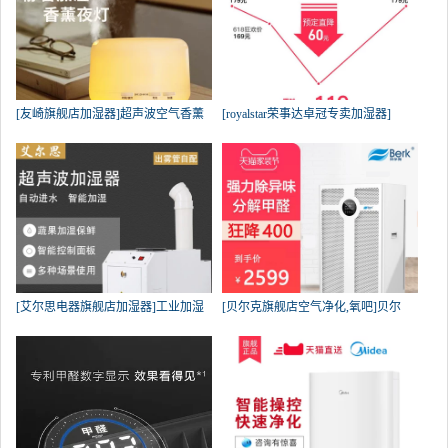
[友崎旗舰店加湿器]超声波空气香薰
[royalstar荣事达卓冠专卖加湿器]
[艾尔思电器旗舰店加湿器]工业加湿
[贝尔克旗舰店空气净化,氧吧]贝尔