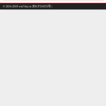
© 2014-2019 win7sky.cn 京ICP554555号 |