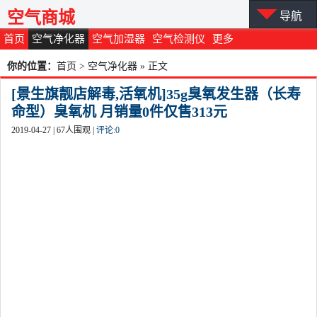
空气商城
导航
首页
空气净化器
空气加湿器
空气检测仪
更多
你的位置：
首页
>
空气净化器
» 正文
[景生旗靓店解毒,活氧机]35g臭氧发生器（长寿
命型）臭氧机 月销量0件仅售313元
2019-04-27 |
67
人围观 |
评论:
0