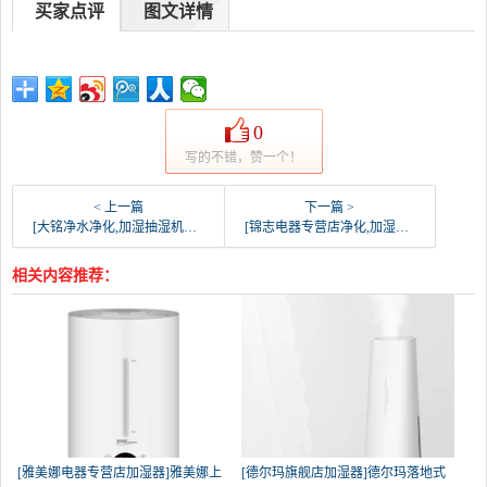
买家点评
图文详情
0
写的不错，赞一个！
< 上一篇
下一篇 >
[大铭净水净化,加湿抽湿机配件]现货 3M空气净化器KJEA400滤月销量0件仅售699元
[锦志电器专营店净化,加湿抽湿机配件]3M 车载空气净化器PN38800/月销量0件仅售476元
相关内容推荐：
[雅美娜电器专营店加湿器]雅美娜上
[德尔玛旗舰店加湿器]德尔玛落地式