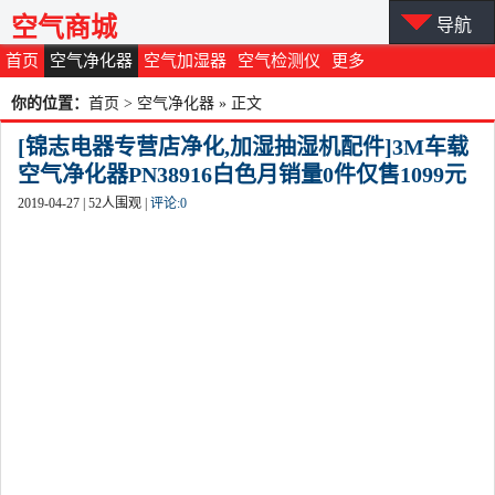
空气商城
导航
首页
空气净化器
空气加湿器
空气检测仪
更多
你的位置：
首页
>
空气净化器
» 正文
[锦志电器专营店净化,加湿抽湿机配件]3M车载
空气净化器PN38916白色月销量0件仅售1099元
2019-04-27 |
52
人围观 |
评论:
0