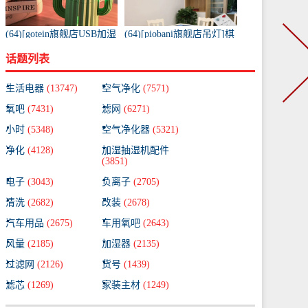
(64)[gotein旗舰店USB加湿
(64)[piobani旗舰店吊灯]棋
器]充电款usb无线加湿器
牌室吸烟灯麻将机吸烟灯
话题列表
仙人掌便携式喷月销量99
棋牌室空气净月销量99件
件仅售58元
仅售780元
生活电器
(13747)
空气净化
(7571)
氧吧
(7431)
滤网
(6271)
小时
(5348)
空气净化器
(5321)
净化
(4128)
加湿抽湿机配件
(3851)
电子
(3043)
负离子
(2705)
清洗
(2682)
改装
(2678)
汽车用品
(2675)
车用氧吧
(2643)
风量
(2185)
加湿器
(2135)
过滤网
(2126)
货号
(1439)
滤芯
(1269)
家装主材
(1249)