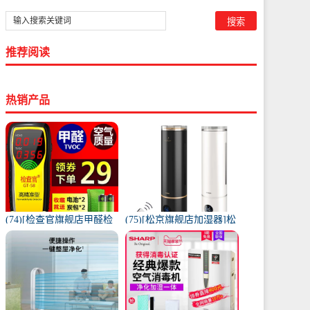
推荐阅读
热销产品
(74)[检查官旗舰店甲醛检
(75)[松京旗舰店加湿器]松
测仪]检查官甲醛检测仪家
京HU61智能落地式加月销
用试纸月销量9997件仅售
量995件仅售139.9元
49元