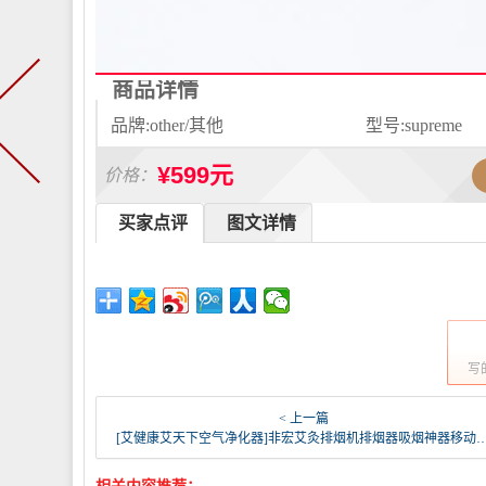
商品详情
品牌:other/其他
型号:supreme
¥599元
价格：
买家点评
图文详情
写
< 上一篇
[艾健康艾天下空气净化器]非宏艾灸排烟机排烟器吸烟神器移动吸烟月销量16件仅售239元