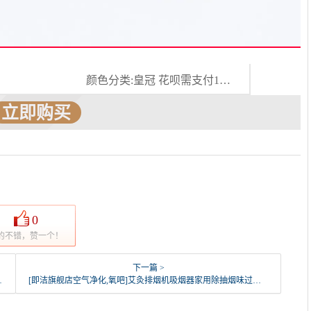
颜色分类:皇冠 花呗需支付1%手续费 现货秒发
立即购买
0
的不错，赞一个！
下一篇 >
[即洁旗舰店空气净化,氧吧]艾灸排烟机吸烟器家用除抽烟味过滤设备月销量17件仅售419元