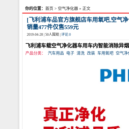
你的位置：
首页
>
空气净化器
» 正文
[飞利浦车品官方旗舰店车用氧吧,空气
销量477件仅售559元
2019-04-28 |
50
人围观 |
评论:
0
飞利浦车载空气净化器车用车内智能消除异烟味
产品分类：
汽车用品
电子
清洗
改装
车用氧吧
空气净