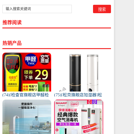
推荐阅读
热销产品
(74)[检查官旗舰店甲醛检
(75)[松京旗舰店加湿器]松
测仪]检查官甲醛检测仪家
京HU61智能落地式加月销
用试纸月销量9997件仅售
量995件仅售139.9元
49元