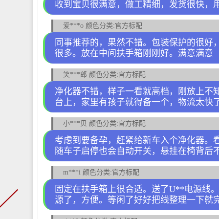
收到宝贝很满意，做工精细，发货很快，
爱***o 颜色分类:官方标配
同事推荐的，果然不错。包装保护的很好
很多。放在中间扶手箱刚刚好。满意满意
笑***郎 颜色分类:官方标配
净化器不错，样子一看就高档，刚放上不
台上，家里有孩子就得备一个，物流太快
小***贝 颜色分类:官方标配
考虑到要备孕，赶紧给新车入个净化器。
随车子启停也会自动开关，悬挂在椅背后
m***i 颜色分类:官方标配
固定在扶手箱上很合适。送了U**电源线
源了，方便。等闲了好好把线整理一下就