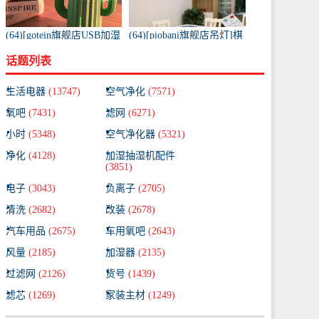
(64)[gotein旗舰店USB加湿
(64)[piobani旗舰店吊灯]棋
器]充电款usb无线加湿器
牌室吸烟灯麻将机吸烟灯
话题列表
仙人掌便携式喷月销量99
棋牌室空气净月销量99件
件仅售58元
仅售780元
生活电器
(13747)
空气净化
(7571)
氧吧
(7431)
滤网
(6271)
小时
(5348)
空气净化器
(5321)
净化
(4128)
加湿抽湿机配件
(3851)
电子
(3043)
负离子
(2705)
清洗
(2682)
改装
(2678)
汽车用品
(2675)
车用氧吧
(2643)
风量
(2185)
加湿器
(2135)
过滤网
(2126)
货号
(1439)
滤芯
(1269)
家装主材
(1249)