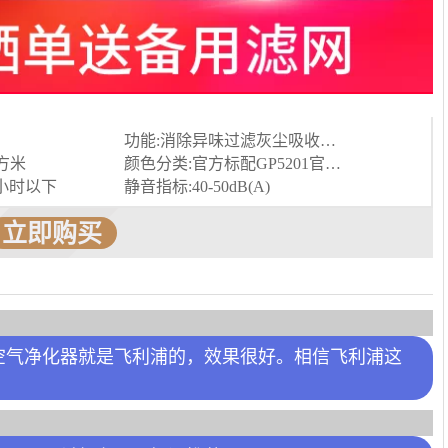
功能:消除异味过滤灰尘吸收TVOC气体
立方米
颜色分类:官方标配GP5201官方标配+1个升级滤网
/小时以下
静音指标:40-50dB(A)
立即购买
空气净化器就是飞利浦的，效果很好。相信飞利浦这