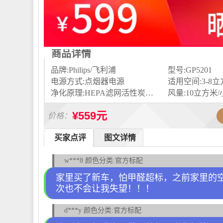
商品详情
品牌:Philips/飞利浦
型号:GP5201
电源方式:点烟器电源
适用空间:3-8
净化原理:HEPA滤网活性炭静电吸附
风量:10立方米
¥559元
价格：
买家点评
图文详情
w***8 颜色分类:官方标配
家里买了新车，怕甲醛超标，之前家里的
次也不会让我失望！！！
d***y 颜色分类:官方标配