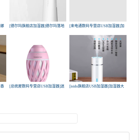
美娜
[德尔玛旗舰店加湿器]德尔玛落地
[来电通数码专营店USB加湿器]加
式
湿
气香
[总统屋数码专营店USB加湿器]迷
[isido旗舰店USB加湿器]加湿器大
你u
容