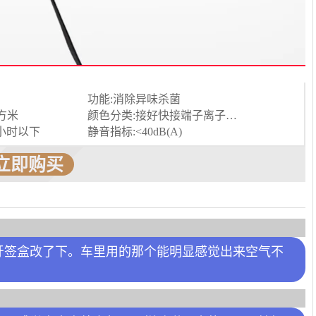
功能:消除异味杀菌
立方米
颜色分类:接好快接端子离子发生器模块不接线接好车载12V点烟器电源接好家用220V转12V电源
/小时以下
静音指标:<40dB(A)
立即购买
牙签盒改了下。车里用的那个能明显感觉出来空气不