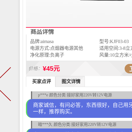
商品详情
品牌:airnasa
型号:KJF03-03
电源方式:点烟器电源其他
适用空间:3-8
净化原理:负离子
风量:10立方米
¥45元
价格：
买家点评
图文详情
p***e 颜色分类:接好家用220V转12V电源
商家诚信，有问必答，东西很好，自己用
一样，推荐购买。
暗***久 颜色分类:接好家用220V转12V电源