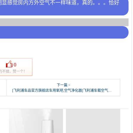
明显感觉房内方外空气不一样味道，真的。。。恰好
0
的不错，赞一个！
下一篇 >
[飞利浦车品官方旗舰店车用氧吧,空气净化器]飞利浦车载空气净化器汽车用消除甲醛P月销量61件仅售899元