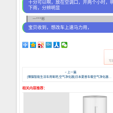
十分可以啊，放在空调口，开两个小时，
下雨，分辨明显
一***彬
宝贝收到，想改车上速马力用，
写
< 上一篇
[懒猫智能生活车用氧吧,空气净化器]日本夏普车载空气净化器负离子ig-j月销量66件仅售518元
相关内容推荐：