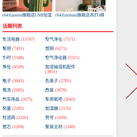
(64)[gotein旗舰店USB加湿
(64)[piobani旗舰店吊灯]棋
器]充电款usb无线加湿器
牌室吸烟灯麻将机吸烟灯
话题列表
仙人掌便携式喷月销量99
棋牌室空气净月销量99件
件仅售58元
仅售780元
生活电器
(13747)
空气净化
(7571)
氧吧
(7431)
滤网
(6271)
小时
(5348)
空气净化器
(5321)
净化
(4128)
加湿抽湿机配件
(3851)
电子
(3043)
负离子
(2705)
清洗
(2682)
改装
(2678)
汽车用品
(2675)
车用氧吧
(2643)
风量
(2185)
加湿器
(2135)
过滤网
(2126)
货号
(1439)
滤芯
(1269)
家装主材
(1249)