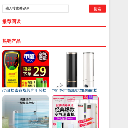
推荐阅读
热销产品
(74)[检查官旗舰店甲醛检
(75)[松京旗舰店加湿器]松
测仪]检查官甲醛检测仪家
京HU61智能落地式加月销
用试纸月销量9997件仅售
量995件仅售139.9元
49元