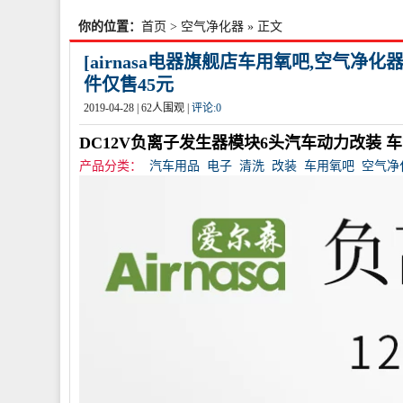
你的位置：
首页
>
空气净化器
» 正文
[airnasa电器旗舰店车用氧吧,空气净化
件仅售45元
2019-04-28 |
62
人围观 |
评论:
0
DC12V负离子发生器模块6头汽车动力改装 
产品分类：
汽车用品
电子
清洗
改装
车用氧吧
空气净