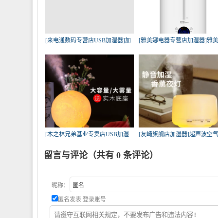
[来电通数码专营店USB加湿器]加
[雅美娜电器专营店加湿器]雅
湿
上
[木之林兄弟基业专卖店USB加湿
[友崎旗舰店加湿器]超声波空
器]
薰
留言与评论（共有
0
条评论）
昵称：
匿名发表
登录账号