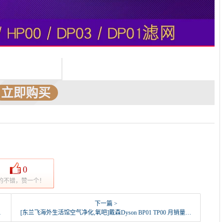
立即购买
0
的不错，赞一个！
下一篇 >
[东兰飞海外生活馆空气净化,氧吧]戴森Dyson BP01 TP00 月销量48件仅售2490元