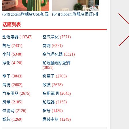
(64)[gotein旗舰店USB加湿
(64)[piobani旗舰店吊灯]棋
器]充电款usb无线加湿器
牌室吸烟灯麻将机吸烟灯
话题列表
仙人掌便携式喷月销量99
棋牌室空气净月销量99件
件仅售58元
仅售780元
生活电器
(13747)
空气净化
(7571)
氧吧
(7431)
滤网
(6271)
小时
(5348)
空气净化器
(5321)
净化
(4128)
加湿抽湿机配件
(3851)
电子
(3043)
负离子
(2705)
清洗
(2682)
改装
(2678)
汽车用品
(2675)
车用氧吧
(2643)
风量
(2185)
加湿器
(2135)
过滤网
(2126)
货号
(1439)
滤芯
(1269)
家装主材
(1249)