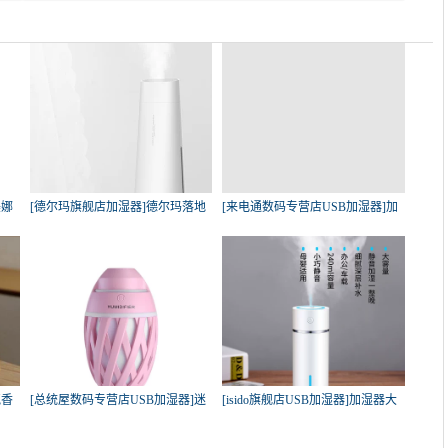
美娜
[德尔玛旗舰店加湿器]德尔玛落地
[来电通数码专营店USB加湿器]加
式
湿
气香
[总统屋数码专营店USB加湿器]迷
[isido旗舰店USB加湿器]加湿器大
你u
容