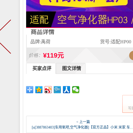
商品详情
品牌:禹荷
货号:适配HP00
¥119元
价格：
买家点评
图文详情
写
< 上一篇
[u[3887863403]车用氧吧,空气净化器]【官方正品】小米 米家 车载空气净化月销量0件仅售198元