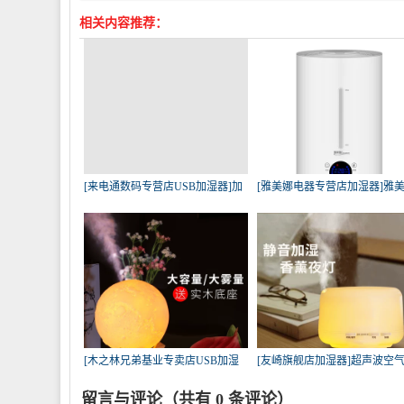
相关内容推荐：
[来电通数码专营店USB加湿器]加
[雅美娜电器专营店加湿器]雅
湿
上
[木之林兄弟基业专卖店USB加湿
[友崎旗舰店加湿器]超声波空
器]
薰
留言与评论（共有
0
条评论）