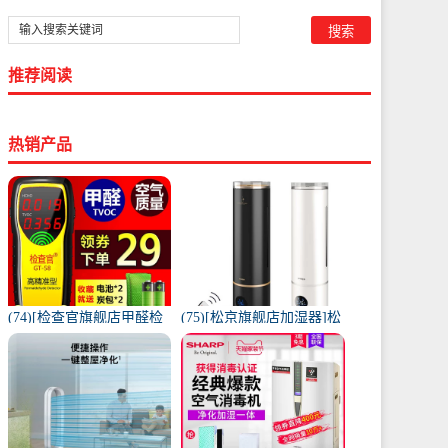
推荐阅读
热销产品
(74)[检查官旗舰店甲醛检
(75)[松京旗舰店加湿器]松
测仪]检查官甲醛检测仪家
京HU61智能落地式加月销
用试纸月销量9997件仅售
量995件仅售139.9元
49元