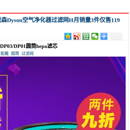
森Dyson空气净化器过滤网H月销量3件仅售119
P03/DP01圆筒hepa滤芯
配戴
圆筒
过滤网