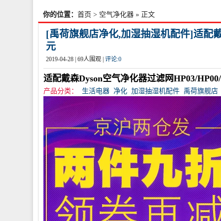
你的位置：
首页
>
空气净化器
» 正文
[禹荷旗舰店净化,加湿抽湿机配件]适配戴
元
2019-04-28 |
69
人围观 |
评论:
0
适配戴森Dyson空气净化器过滤网HP03/HP00/D
产品分类：
生活电器
净化
加湿抽湿机配件
禹荷旗舰店