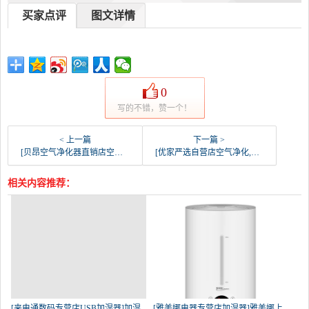
买家点评
图文详情
0
写的不错，赞一个！
< 上一篇
下一篇 >
[贝昂空气净化器直销店空气净化,氧吧]贝昂 车载 空气净化器CZ-10T无月销量0件仅售1199元
[优家严选自营店空气净化,氧吧]贝昂空气净化器无耗材X3高效去雾霾p月销量0件仅售3199元
相关内容推荐：
[来电通数码专营店USB加湿器]加湿
[雅美娜电器专营店加湿器]雅美娜上