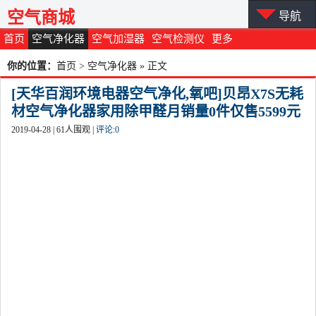
空气商城
导航
首页
空气净化器
空气加湿器
空气检测仪
更多
你的位置：
首页
>
空气净化器
» 正文
[天华百润环境电器空气净化,氧吧]贝昂X7S无耗
材空气净化器家用除甲醛月销量0件仅售5599元
2019-04-28 |
61
人围观 |
评论:
0