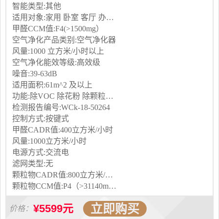
智能类型:其他
适用对象:家用 卧室 客厅 办公室
甲醛CCM值:F4(>1500mg）
空气净化产品类别:空气净化器
风量:1000 立方米/小时以上
空气净化能效等级:高效级
噪音:39-63dB
适用面积:61m^2 及以上
功能:除VOC 除花粉 除颗粒物 除甲醛 除烟除尘 杀菌 除雾霾 除菌, 负离子 除菌
检测报告编号:WCk-18-50264
控制方式:按键式
甲醛CADR值:400立方米/小时
风量:1000立方米/小时
电源方式:交流电
滤网类型:无
颗粒物CADR值:800立方米/小时
颗粒物CCM值:P4（>31140mg）
立即购买
¥5599元
价格：