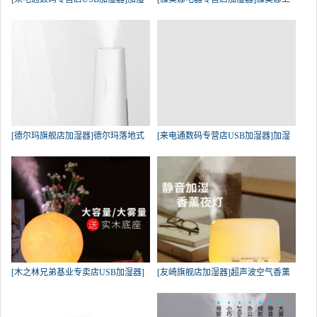
[德尔玛旗舰店加湿器]德尔玛落地式
[来电通数码专营店USB加湿器]加湿
[木之林兄弟基业专卖店USB加湿器]
[友崎旗舰店加湿器]超声波空气香薰