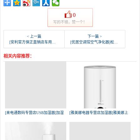
0
写的不错，赞一个！
< 上一篇
下一篇 >
[安利官方保正直销店车用氧吧,空气净化器]安利空气净化器车载 车用消除异味 逸月销量1件仅售399元
[优居空调馆空气净化器]松下室内新风系统FY-E35PMA家月销量0件仅售500元
相关内容推荐：
[来电通数码专营店USB加湿器]加湿
[雅美娜电器专营店加湿器]雅美娜上