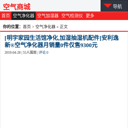
空气商城
导航
首页
空气净化器
空气加湿器
空气检测仪
更多
你的位置：
首页
>
空气净化器
» 正文
[明宇家园生活馆净化,加湿抽湿机配件]安利逸
新®空气净化器月销量0件仅售9300元
2019-04-28 |
55
人围观 |
评论:
0