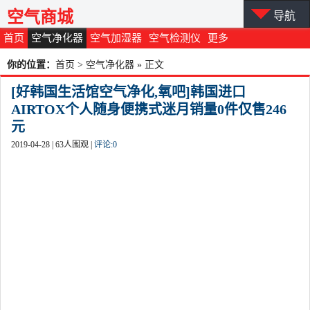
空气商城
导航
首页
空气净化器
空气加湿器
空气检测仪
更多
你的位置：
首页
>
空气净化器
» 正文
[好韩国生活馆空气净化,氧吧]韩国进口
AIRTOX个人随身便携式迷月销量0件仅售246
元
2019-04-28 |
63
人围观 |
评论:
0