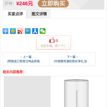
立即购买
¥246元
价格：
买家点评
图文详情
0
写的不错，赞一个！
< 上一篇
下一篇 >
[韩国进口家居日用品商城车用氧吧,空气净化器]韩国进口车载空气净化器DR.USB车月销量0件仅售295元
[中国惠而浦经营店净化,加湿抽湿机配件]西可微xiker 适配惠而浦WA-3月销量0件仅售189元
相关内容推荐：