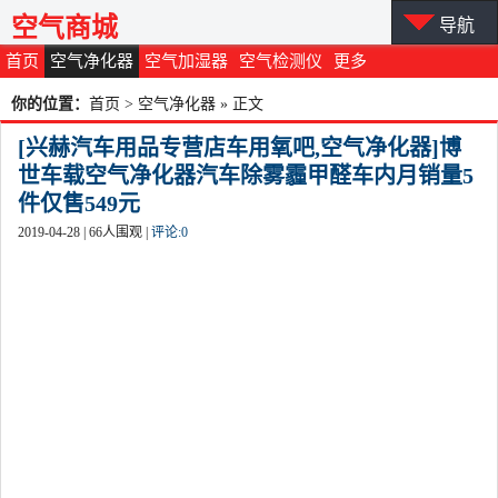
空气商城
导航
首页
空气净化器
空气加湿器
空气检测仪
更多
你的位置：
首页
>
空气净化器
» 正文
[兴赫汽车用品专营店车用氧吧,空气净化器]博
世车载空气净化器汽车除雾霾甲醛车内月销量5
件仅售549元
2019-04-28 |
66
人围观 |
评论:
0