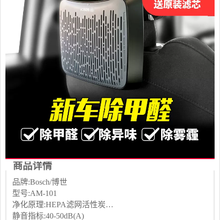
商品详情
品牌:Bosch/博世
型号:AM-101
净化原理:HEPA滤网活性炭静电吸附
静音指标:40-50dB(A)