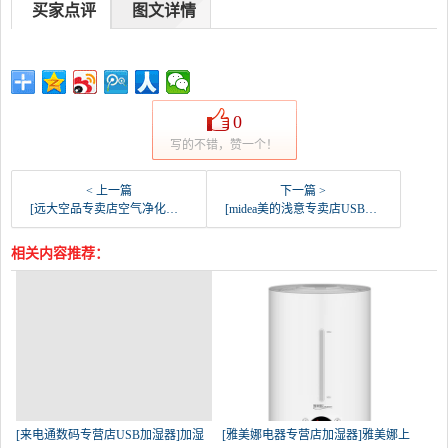
买家点评
图文详情
0
写的不错，赞一个！
< 上一篇
下一篇 >
[远大空品专卖店空气净化机器人]远大车载空气净化器车用肺保FC3 除月销量0件仅售390元
[midea美的浅意专卖店USB加湿器]美的usb加湿器小型桌面办公室家用静月销量104件仅售129元
相关内容推荐：
[来电通数码专营店USB加湿器]加湿
[雅美娜电器专营店加湿器]雅美娜上