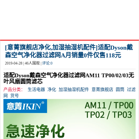
[意菁旗舰店净化,加湿抽湿机配件]适配Dyson戴
森空气净化器过滤网A月销量0件仅售118元
2019-04-28 |
46
人围观 |
评论:
0
适配Dyson戴森空气净化器过滤网AM11 TP00/02/03无
叶风扇圆筒滤芯
产品分类：
生活电器
净化
加湿抽湿机配件
意菁旗舰店
圆筒
过滤
网
货号