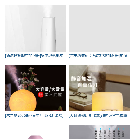
[德尔玛旗舰店加湿器]德尔玛落地式
[来电通数码专营店USB加湿器]加湿
[木之林兄弟基业专卖店USB加湿器]
[友崎旗舰店加湿器]超声波空气香薰