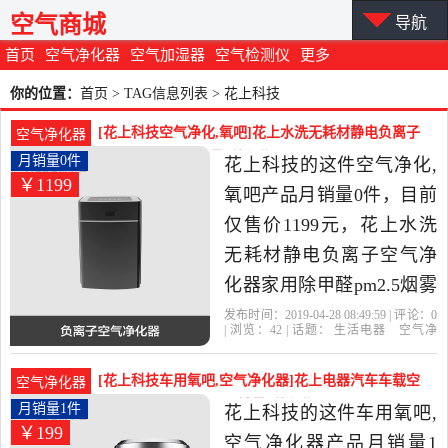
空气商城
导航
首页
空气净化器
空气加湿器
空气检测仪
更多
你的位置：
首页
> TAG信息列表 > 花上科技
[花上科技空气净化,氧吧]花上水洗无耗材静电负离子
空气净化器
空气净化器家月销量0件仅售1199元
月销量0件
花上科技的这件空气净化,
￥1199
氧吧产品月销量0件，目前
仅售价1199元，花上水洗
无耗材静电负离子空气净
化器家用除甲醛pm2.5烟雾
霾卧室是2019年花上科技
发布时间：2019-04-28 08:49:59 | 评论：
0
| 浏览：
42
| 话题：
生活电器
空气净
精选生活电器当中性价比
化
氧吧
花上科技
负离子
静电
技
术
很高的空气净化,氧吧，由
[花上科技车用氧吧,空气净化器]花上电器汽车车载空
空气净化器
上海发货。
气净化器车用负离子月销量1件仅售199元
月销量1件
花上科技的这件车用氧吧,
￥199
空气净化器产品月销量1