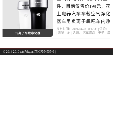
件，目前仅售价199元，花
上电器汽车车载空气净化
器车用负离子氧吧车内净
化器除味是2019年花上科
发布时间：2019-04-28 08:12:33 | 评论：
0
| 浏览：
84
| 话题：
汽车用品
电子
清
技精选汽车用品,电子,清洗,
洗
改装
车用氧吧
空气净化器
花上
科技
阿尔卑斯
负离子
玫瑰红
改装当中性价比很高的车
用氧吧,空气净化器，由上
© 2014-2019 win7sky.cn 京ICP554555号 |
海发货。