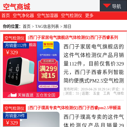
空气商城
导航
首页
空气净化器
空气加湿器
空气检测仪
更多
你的位置：
首页
> TAG信息列表 > 旭日
[西门子家居电气旗舰店气体检测仪]西门子西睿系列
空气检测仪
智能简约便携式PM2.月销量112件仅售329元
月销量112件
西门子家居电气旗舰店的
￥329
这件气体检测仪产品月销
量112件，目前仅售价329
元，西门子西睿系列智能
简约便携式PM2.5空气检测
仪温湿度甲醛检测仪是
发布时间：2019-04-26 18:29:14 | 评论：
0
| 浏览：
55
| 话题：
五金
工具
气体检
2019年西门子家居电气旗
测仪
西门子家居电气旗舰店
检测
底
座
旭日
舰店精选五金,工具当中性
[西门子璞高专卖气体检测仪]西门子西睿pm2.5甲醛温
空气检测仪
价比很高的气体检测仪，
湿度空气质月销量29件仅售329元
月销量29件
西门子璞高专卖的这件气
￥329
由上海发货。
体检测仪产品月销量29