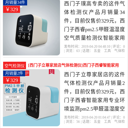
价比很高的气体检测仪，
湿度空气质月销量34件仅售329元
月销量34件
西门子璞高专卖的这件气
￥329
由上海发货。
体检测仪产品月销量34
件，目前仅售价329元，西
门子西睿pm2.5甲醛温湿度
空气质量检测仪智能家用
专业环境监测是2019年西
发布时间：2019-04-20 04:48:10 | 评论：
0
| 浏览：
63
| 话题：
五金
工具
气体检
门子璞高专卖精选五金,工
测仪
西门子璞高专卖
检测
底座
旭
日
具当中性价比很高的气体
[西门子立尊家居店气体检测仪]西门子西睿智能家用
空气检测仪
检测仪，由上海发货。
专业环境监测pm2月销量2件仅售329元
月销量2件
西门子立尊家居店的这件
￥329
气体检测仪产品月销量2
件，目前仅售价329元，西
门子西睿智能家用专业环
境监测pm2.5甲醛温湿度空
气质量检测仪是2019年西
发布时间：2019-04-20 01:04:47 | 评论：
0
| 浏览：
56
| 话题：
五金
工具
气体检
门子立尊家居店精选五金,
测仪
西门子立尊家居店
旭日
甲