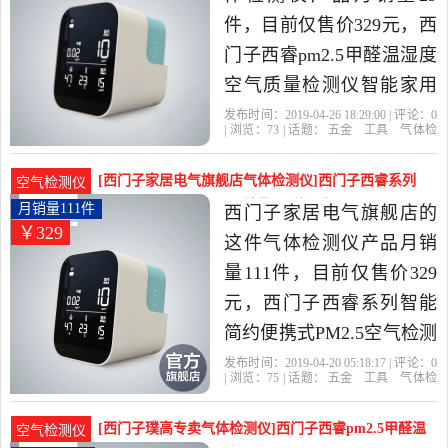
件，目前仅售价329元，西
门子西睿pm2.5甲醛温湿度
空气质量检测仪智能家用
专业环境监测是2019年西
发布时间：2019-04-26 18:29:00 | 评论：
0
| 浏览：
73
| 话题：
五金
工具
气体检
门子璞高专卖精选五金,工
测仪
西门子璞高专卖
检测
底座
旭
日
具当中性价比很高的气体
[西门子家居电气旗舰店气体检测仪]西门子西睿系列
空气检测仪
检测仪，由上海发货。
智能简约便携式PM2.月销量111件仅售329元
月销量111件
西门子家居电气旗舰店的
￥329
这件气体检测仪产品月销
量111件，目前仅售价329
元，西门子西睿系列智能
简约便携式PM2.5空气检测
仪温湿度甲醛检测仪是
发布时间：2019-04-20 05:18:17 | 评论：
0
| 浏览：
75
| 话题：
五金
工具
气体检
2019年西门子家居电气旗
测仪
西门子家居电气旗舰店
检测
底
座
旭日
舰店精选五金,工具当中性
[西门子璞高专卖气体检测仪]西门子西睿pm2.5甲醛温
空气检测仪