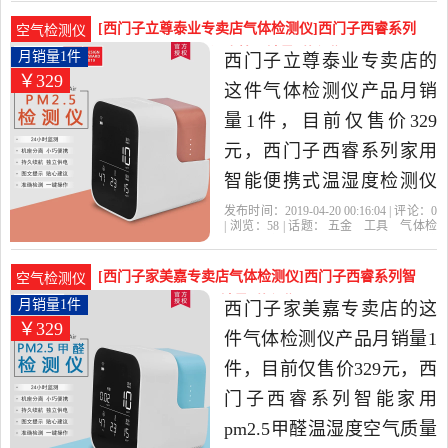
醛
检测仪
工具当中性价比很高的气
[西门子立尊泰业专卖店气体检测仪]西门子西睿系列
空气检测仪
体检测仪，由北京发货。
家用智能便携式温湿度检月销量1件仅售329元
月销量1件
西门子立尊泰业专卖店的
￥329
这件气体检测仪产品月销
量1件，目前仅售价329
元，西门子西睿系列家用
智能便携式温湿度检测仪
空气检测仪pm2.5甲醛是
发布时间：2019-04-20 00:16:04 | 评论：
0
| 浏览：
58
| 话题：
五金
工具
气体检
2019年西门子立尊泰业专
测仪
西门子立尊泰业专卖店
旭日
检
测
检测仪
卖店精选五金,工具当中性
[西门子家美嘉专卖店气体检测仪]西门子西睿系列智
空气检测仪
价比很高的气体检测仪，
能家用pm2.5甲醛月销量1件仅售329元
月销量1件
西门子家美嘉专卖店的这
￥329
由北京发货。
件气体检测仪产品月销量1
件，目前仅售价329元，西
门子西睿系列智能家用
pm2.5甲醛温湿度空气质量