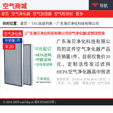
空气商城
导航
首页
空气净化器
空气加湿器
空气检测仪
更多
你的位置：
首页
> TAG信息列表 > 广东海贝净化科技有限公司
[广东海贝净化科技有限公司空气净化器]定制活性炭
空气净化器
过滤网HEPA空气净化器高月销量1件仅售20元
月销量1件
广东海贝净化科技有限公
￥20
司的这件空气净化器产品
月销量1件，目前仅售价20
元，定制活性炭过滤网
HEPA空气净化器高中效滤
芯除甲醛工业除尘尼龙网
发布时间：2019-04-28 08:49:43 | 评论：
0
| 浏览：
50
| 话题：
家装主材
空气净化
是2019年广东海贝净化科
器
广东海贝净化科技有限公司
型
号
常规
定制
技有限公司精选家装主材
当中性价比很高的空气净
© 2014-2019 win7sky.cn 京ICP554555号 |
化器，由广东 东莞发货。