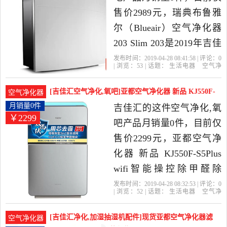
售价2989元，瑞典布鲁雅
尔（Blueair）空气净化器
203 Slim 203是2019年吉佳
汇精选生活电器当中性价
发布时间：2019-04-28 08:41:58 | 评论：
0
| 浏览：
53
| 话题：
生活电器
空气净
比很高的空气净化,氧吧，
化
氧吧
吉佳汇
布鲁
滤网
小时
由北京发货。
[吉佳汇空气净化,氧吧]亚都空气净化器 新品 KJ550F-
空气净化器
月销量0件仅售2299元
月销量0件
吉佳汇的这件空气净化,氧
￥2299
吧产品月销量0件，目前仅
售价2299元，亚都空气净
化器 新品 KJ550F-S5Plus
wifi智能操控除甲醛除
PM2.5是2019年吉佳汇精选
发布时间：2019-04-28 08:32:53 | 评论：
0
| 浏览：
52
| 话题：
生活电器
空气净
生活电器当中性价比很高
化
氧吧
吉佳汇
小时
亚都
联保
的空气净化,氧吧，由北京
[吉佳汇净化,加湿抽湿机配件]现货亚都空气净化器滤
空气净化器