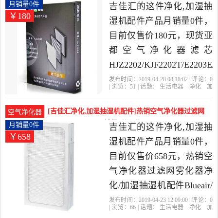
发货。
芯HJZ2202月销量0件仅售180元
月销量0件
吉佳汇的这件净化,加湿抽
￥180
湿机配件产品月销量0件，
目前仅售价180元，现货亚
都空气净化器滤芯
HJZ2202/KJF2202T/E2203E/
是2019年吉佳汇精选生活
发布时间：2019-04-28 08:18:02 | 评论：
0
| 浏览：
51
| 话题：
生活电器
净化
加
电器当中性价比很高的净
湿抽湿机配件
吉佳汇
亚都
现货
滤
芯
化,加湿抽湿机配件，由北
[吉佳汇净化,加湿抽湿机配件]热销空气净化器过滤网
空气净化器
京发货。
雾化器净化/加湿月销量0件仅售658元
月销量0件
吉佳汇的这件净化,加湿抽
￥658
湿机配件产品月销量0件，
目前仅售价658元，热销空
气净化器过滤网雾化器净
化/加湿抽湿机配件Blueair/
布鲁雅是2019年吉佳汇精
发布时间：2019-04-23 12:09:00 | 评论：
0
| 浏览：
66
| 话题：
生活电器
净化
加
选生活电器当中性价比很
湿抽湿机配件
吉佳汇
布鲁
雾化