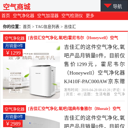
空气商城
导航
首页
空气净化器
空气加湿器
空气检测仪
更多
你的位置：
首页
> TAG信息列表 > 吉佳汇
[吉佳汇空气净化,氧吧]霍尼韦尔（Honeywell）空气
空气净化器
净月销量0件仅售1299元
月销量0件
吉佳汇的这件空气净化,氧
￥1299
吧产品月销量0件，目前仅
售价1299元，霍尼韦尔
（Honeywell）空气净化器
KJ410F-PAC000AW京东赠
品是2019年吉佳汇精选生
发布时间：2019-04-28 08:43:28 | 评论：
0
| 浏览：
48
| 话题：
生活电器
空气净
活电器当中性价比很高的
化
氧吧
吉佳汇
小时
滤网
尼韦
尔
空气净化,氧吧，由北京发
[吉佳汇空气净化,氧吧]瑞典布鲁雅尔（Blueair）空气
空气净化器
货。
净月销量0件仅售2989元
月销量0件
吉佳汇的这件空气净化,氧
￥2989
吧产品月销量0件，目前仅