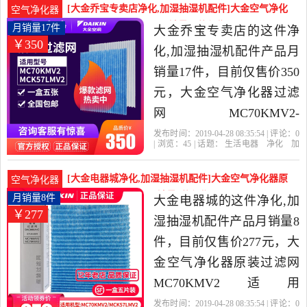
净官方旗舰店精选生活电
[大金乔宝专卖店净化,加湿抽湿机配件]大金空气净化
空气净化器
器当中性价比很高的净化,
器过滤网MC70KMV2月销量17件仅售350元
月销量17件
大金乔宝专卖店的这件净
￥350
加湿抽湿机配件，由上海
化,加湿抽湿机配件产品月
发货。
销量17件，目前仅售价350
元，大金空气净化器过滤
网MC70KMV2-
N/KJFK336A滤芯纸配件
发布时间：2019-04-28 08:35:54 | 评论：
0
| 浏览：
45
| 话题：
生活电器
净化
加
BAC006A4C是2019年大金
湿抽湿机配件
大金乔宝专卖店
大
金
过滤网
产品名称
乔宝专卖店精选生活电器
[大金电器城净化,加湿抽湿机配件]大金空气净化器原
空气净化器
当中性价比很高的净化,加
装过滤网MC70KM月销量8件仅售277元
月销量8件
大金电器城的这件净化,加
￥277
湿抽湿机配件，由浙江 杭
湿抽湿机配件产品月销量8
州发货。
件，目前仅售价277元，大
金空气净化器原装过滤网
MC70KMV2适用
BAC017A4C可用
发布时间：2019-04-28 08:35:54 | 评论：
0