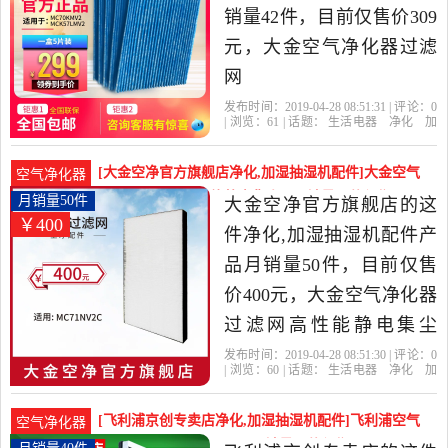
销量42件，目前仅售价309
元，大金空气净化器过滤
网
MC70KMV2/MCK57LMV2
发布时间：2019-04-28 08:51:31 | 评论：
0
| 浏览：
61
| 话题：
生活电器
净化
加
通用一盒五张是2019年大
湿抽湿机配件
大金缘亿专卖店
大
金
过滤网
产品名称
金缘亿专卖店精选生活电
[大金空净官方旗舰店净化,加湿抽湿机配件]大金空气
空气净化器
器当中性价比很高的净化,
净化器过滤网高性能静电集尘M月销量50件仅售400元
月销量50件
大金空净官方旗舰店的这
￥400
加湿抽湿机配件，由上海
件净化,加湿抽湿机配件产
发货。
品月销量50件，目前仅售
价400元，大金空气净化器
过滤网高性能静电集尘
MC71NV2C专用型耗材旗
发布时间：2019-04-28 08:51:30 | 评论：
0
| 浏览：
60
| 话题：
生活电器
净化
加
舰店是2019年大金空净官
湿抽湿机配件
大金空净官方旗舰店
大
金
过滤网
产品名称
方旗舰店精选生活电器当
[飞利浦京创专卖店净化,加湿抽湿机配件]飞利浦空气
空气净化器
中性价比很高的净化,加湿
净化器过滤网滤芯AC412月销量40件仅售209元