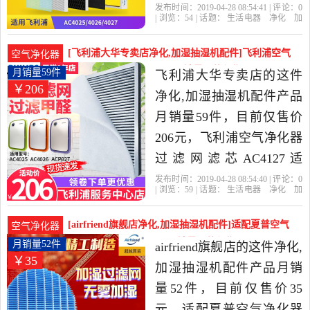
滤芯AC4104/03/4127是
发布时间：2019-04-28 08:54:41 | 评论：
0
| 浏览：
54
| 话题：
生活电器
净化
加
2019年airfriend旗舰店精选
湿抽湿机配件
airfriend旗舰店
飞利
浦
滤网
产品名称
生活电器当中性价比很高
[飞利浦大华专卖店净化,加湿抽湿机配件]飞利浦空气
空气净化器
的净化,加湿抽湿机配件，
净化器过滤网滤芯AC412月销量59件仅售206元
月销量59件
飞利浦大华专卖店的这件
￥206
由北京发货。
净化,加湿抽湿机配件产品
月销量59件，目前仅售价
206元，飞利浦空气净化器
过滤网滤芯AC4127适
AC4026 ACP027 AC4025去
发布时间：2019-04-28 08:54:40 | 评论：
0
| 浏览：
59
| 话题：
生活电器
净化
加
甲醛是2019年飞利浦大华
湿抽湿机配件
飞利浦大华专卖店
飞利
浦
过滤网
产品名称
专卖店精选生活电器当中
[airfriend旗舰店净化,加湿抽湿机配件]适配夏普空气
空气净化器
性价比很高的净化,加湿抽
净化器加湿过滤网BB60月销量52件仅售35元
月销量52件
airfriend旗舰店的这件净化,
￥35
湿机配件，由河南 郑州发
加湿抽湿机配件产品月销
货。
量52件，目前仅售价35
元，适配夏普空气净化器