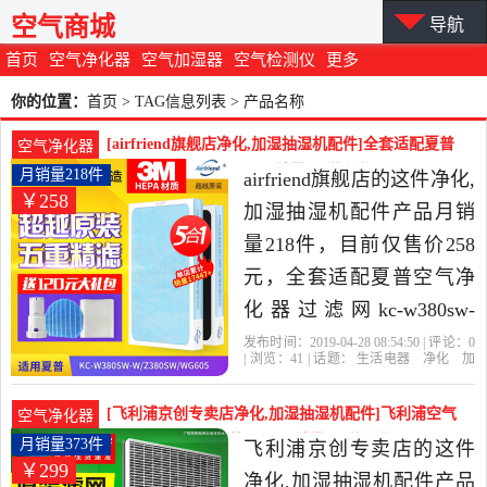
空气商城
导航
首页
空气净化器
空气加湿器
空气检测仪
更多
你的位置：
首页
> TAG信息列表 > 产品名称
[airfriend旗舰店净化,加湿抽湿机配件]全套适配夏普
空气净化器
空气净化器过滤网kc-w月销量218件仅售258元
月销量218件
airfriend旗舰店的这件净化,
￥258
加湿抽湿机配件产品月销
量218件，目前仅售价258
元，全套适配夏普空气净
化器过滤网kc-w380sw-
w/z380sw/wg605滤芯bb60
发布时间：2019-04-28 08:54:50 | 评论：
0
| 浏览：
41
| 话题：
生活电器
净化
加
是2019年airfriend旗舰店精
湿抽湿机配件
airfriend旗舰店
过滤
网
产品名称
货号
选生活电器当中性价比很
[飞利浦京创专卖店净化,加湿抽湿机配件]飞利浦空气
空气净化器
高的净化,加湿抽湿机配
净化器滤网原装滤芯FY31月销量373件仅售299元
月销量373件
飞利浦京创专卖店的这件
￥299
件，由北京发货。
净化,加湿抽湿机配件产品