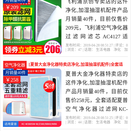
月销量40件
飞利浦京创专卖店的这件
￥209
抽湿机配件，由上海发
净化,加湿抽湿机配件产品
货。
月销量40件，目前仅售价
209元，飞利浦空气净化器
过滤网滤芯AC4127适
AC4025AC4026ACP027原
发布时间：2019-04-28 08:51:27 | 评论：
0
| 浏览：
47
| 话题：
生活电器
净化
加
装正品是2019年飞利浦京
湿抽湿机配件
飞利浦京创专卖店
飞利
浦
过滤网
产品名称
创专卖店精选生活电器当
[夏普大金净化器特卖店净化,加湿抽湿机配件]全套适
空气净化器
中性价比很高的净化,加湿
配夏普空气净化器过滤网KC-W月销量40件仅售258元
月销量40件
夏普大金净化器特卖店的
￥258
抽湿机配件，由北京发
这件净化,加湿抽湿机配件
货。
产品月销量40件，目前仅
售价258元，全套适配夏普
空气净化器过滤网KC-
W380SW-
发布时间：2019-04-28 08:51:25 | 评论：
0
| 浏览：
44
| 话题：
生活电器
净化
加
W/Z380/BB60/WB6滤芯是
湿抽湿机配件
夏普大金净化器特卖