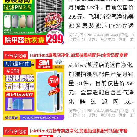
月销量373件，目前仅售价
299元，飞利浦空气净化器
滤网原装滤芯FY3107适
AC4076AC4074AC4072ACP
发布时间：2019-04-28 08:54:49 | 评论：
0
| 浏览：
53
| 话题：
生活电器
净化
加
是2019年飞利浦京创专卖
湿抽湿机配件
飞利浦京创专卖店
飞利
浦
滤网
产品名称
店精选生活电器当中性价
[airfriend旗舰店净化,加湿抽湿机配件]全套适配夏普
空气净化器
比很高的净化,加湿抽湿机
空气净化器过滤网KC-W月销量101件仅售258元
月销量101件
airfriend旗舰店的这件净化,
￥258
配件，由北京发货。
加湿抽湿机配件产品月销
量101件，目前仅售价258
元，全套适配夏普空气净
化器过滤网KC-
W200SW/BB20/Z200/WE20
发布时间：2019-04-28 08:54:47 | 评论：
0
| 浏览：
64
| 话题：
生活电器
净化
加
滤芯BD20是2019年airfriend
湿抽湿机配件
airfriend旗舰店
过滤
网
产品名称
货号
旗舰店精选生活电器当中
[airfriend力扬专卖店净化,加湿抽湿机配件]适配布鲁
空气净化器