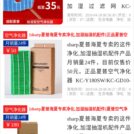
加湿过滤网KC-
W380SW/W280/WB2/W200/
发布时间：2019-04-28 08:38:30 | 评论：
0
| 浏览：
67
| 话题：
生活电器
净化
加
去污是2019年airfriend旗舰
湿抽湿机配件
airfriend旗舰店
去
污
过滤网
产品名称
店精选生活电器当中性价
[sharp夏普海夏专卖净化,加湿抽湿机配件]正品夏普空
空气净化器
比很高的净化,加湿抽湿机
气净化器KC-Y180SW月销量24件仅售50元
月销量24件
sharp夏普海夏专卖的这件
￥50
配件，由北京发货。
净化,加湿抽湿机配件产品
月销量24件，目前仅售价
50元，正品夏普空气净化
器KC-Y180SW/KC-GD10-
W加湿过滤网FZ-Y180MFS
发布时间：2019-04-28 08:38:27 | 评论：
0
| 浏览：
59
| 话题：
生活电器
净化
加
是2019年sharp夏普海夏专
湿抽湿机配件
sharp夏普海夏专卖
过
滤网
产品名称
正品
卖精选生活电器当中性价
[sharp夏普海夏专卖净化,加湿抽湿机配件]夏普空气净
空气净化器
比很高的净化,加湿抽湿机
化器KC/FU-Y180S月销量24件仅售180元
月销量24件
sharp夏普海夏专卖的这件
￥180
配件，由上海发货。
净化,加湿抽湿机配件产品