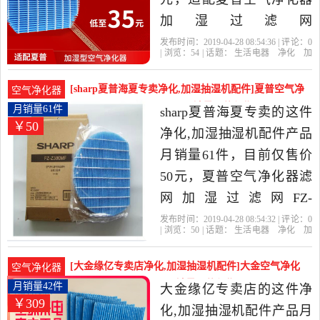
加湿过滤网
BB60/Z380/Z280/CD60/WE6
发布时间：2019-04-28 08:54:36 | 评论：
0
| 浏览：
54
| 话题：
生活电器
净化
加
滤芯是2019年airfriend旗舰
湿抽湿机配件
airfriend旗舰店
过滤
网
产品名称
货号
店精选生活电器当中性价
[sharp夏普海夏专卖净化,加湿抽湿机配件]夏普空气净
空气净化器
比很高的净化,加湿抽湿机
化器滤网加湿过滤网FZ-Z月销量61件仅售50元
月销量61件
sharp夏普海夏专卖的这件
￥50
配件，由北京发货。
净化,加湿抽湿机配件产品
月销量61件，目前仅售价
50元，夏普空气净化器滤
网加湿过滤网FZ-
Z380MF/FZ-BB90ZK是
发布时间：2019-04-28 08:54:32 | 评论：
0
| 浏览：
50
| 话题：
生活电器
净化
加
2019年sharp夏普海夏专卖
湿抽湿机配件
sharp夏普海夏专卖
过
滤网
滤网
产品名称
精选生活电器当中性价比
[大金缘亿专卖店净化,加湿抽湿机配件]大金空气净化
空气净化器
很高的净化,加湿抽湿机配
器过滤网MC70KMV2月销量42件仅售309元
月销量42件
大金缘亿专卖店的这件净
￥309
件，由上海发货。
化,加湿抽湿机配件产品月