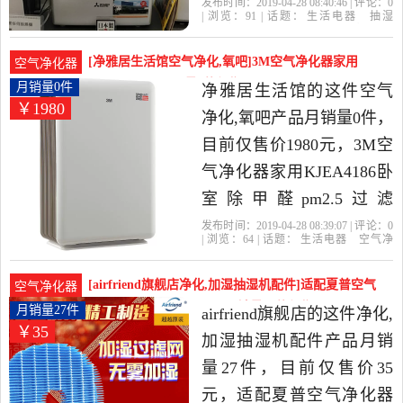
化14公升除湿器是2019年
发布时间：2019-04-28 08:40:46 | 评论：
0
| 浏览：
91
| 话题：
生活电器
抽湿
猿动力香港家电精选生活
器
除湿器
猿动力香港家电
除湿
产
品名称
水箱
电器当中性价比很高的抽
[净雅居生活馆空气净化,氧吧]3M空气净化器家用
空气净化器
湿器,除湿器，由香港 九龙
KJEA4186卧月销量0件仅售1980元
月销量0件
净雅居生活馆的这件空气
￥1980
发货。
净化,氧吧产品月销量0件，
目前仅售价1980元，3M空
气净化器家用KJEA4186卧
室除甲醛pm2.5过滤
PM0.003 wifi控制是2019年
发布时间：2019-04-28 08:39:07 | 评论：
0
| 浏览：
64
| 话题：
生活电器
空气净
净雅居生活馆精选生活电
化
氧吧
净雅居生活馆
小时
风
量
产品名称
器当中性价比很高的空气
[airfriend旗舰店净化,加湿抽湿机配件]适配夏普空气
空气净化器
净化,氧吧，由上海发货。
净化器加湿过滤网KC-W月销量27件仅售35元
月销量27件
airfriend旗舰店的这件净化,
￥35
加湿抽湿机配件产品月销
量27件，目前仅售价35
元，适配夏普空气净化器