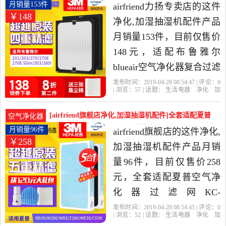
性价比很高的净化,加湿抽
雅尔blueair空气净化器月销量153件仅售148元
月销量153件
airfriend力扬专卖店的这件
￥148
湿机配件，由北京发货。
净化,加湿抽湿机配件产品
月销量153件，目前仅售价
148元，适配布鲁雅尔
blueair空气净化器复合过滤
网203/303/270eslim滤芯是
发布时间：2019-04-28 08:54:47 | 评论：
0
| 浏览：
57
| 话题：
生活电器
净化
加
2019年airfriend力扬专卖店
湿抽湿机配件
airfriend力扬专卖店
过
滤网
产品名称
货号
精选生活电器当中性价比
[airfriend旗舰店净化,加湿抽湿机配件]全套适配夏普
空气净化器
很高的净化,加湿抽湿机配
空气净化器过滤网KC-W月销量96件仅售258元
月销量96件
airfriend旗舰店的这件净化,
￥258
件，由上海发货。
加湿抽湿机配件产品月销
量96件，目前仅售价258
元，全套适配夏普空气净
化器过滤网KC-
W280SW/Z280/CE60滤芯
发布时间：2019-04-28 08:54:45 | 评论：
0
| 浏览：
52
| 话题：
生活电器
净化
加
BB30-W/W1是2019年
湿抽湿机配件
airfriend旗舰店
过滤