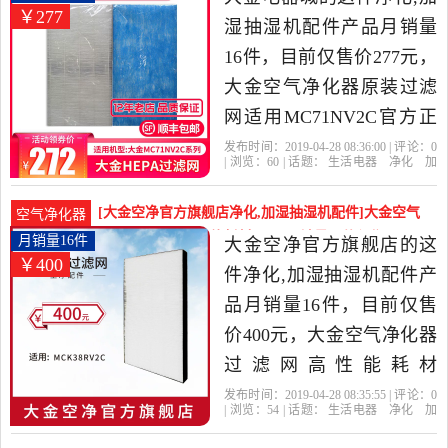
￥277
件，由北京发货。
湿抽湿机配件产品月销量
16件，目前仅售价277元，
大金空气净化器原装过滤
网适用MC71NV2C官方正
品BAC047A4C过滤网是
发布时间：2019-04-28 08:36:00 | 评论：
0
| 浏览：
60
| 话题：
生活电器
净化
加
2019年大金电器城精选生
湿抽湿机配件
大金电器城
大金
过滤
网
产品名称
活电器当中性价比很高的
[大金空净官方旗舰店净化,加湿抽湿机配件]大金空气
空气净化器
净化,加湿抽湿机配件，由
净化器过滤网高性能耗材MCK月销量16件仅售400元
月销量16件
大金空净官方旗舰店的这
￥400
上海发货。
件净化,加湿抽湿机配件产
品月销量16件，目前仅售
价400元，大金空气净化器
过滤网高性能耗材
MCK38RV2C款专用包邮旗
发布时间：2019-04-28 08:35:55 | 评论：
0
| 浏览：
54
| 话题：
生活电器
净化
加
舰店正品是2019年大金空
湿抽湿机配件
大金空净官方旗舰店
大
金
过滤网
产品名称