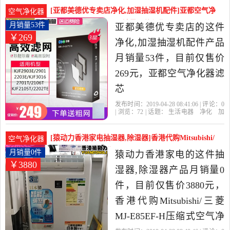
店
过滤网
产品名称
货号
2019年夏普大金净化器特
[亚都美德优专卖店净化,加湿抽湿机配件]亚都空气净
空气净化器
卖店精选生活电器当中性
化器滤芯HJZ2202/K月销量53件仅售269元
月销量53件
亚都美德优专卖店的这件
￥269
价比很高的净化,加湿抽湿
净化,加湿抽湿机配件产品
机配件，由北京发货。
月销量53件，目前仅售价
269元，亚都空气净化器滤
芯
HJZ2202/KJF2202T/2901/290
发布时间：2019-04-28 08:41:06 | 评论：
0
| 浏览：
72
| 话题：
生活电器
净化
加
全套耗材是2019年亚都美
湿抽湿机配件
亚都美德优专卖店
亚
都
产品名称
货号
德优专卖店精选生活电器
[猿动力香港家电抽湿器,除湿器]香港代购Mitsubishi/
空气净化器
当中性价比很高的净化,加
三菱 月销量0件仅售3880元
月销量0件
猿动力香港家电的这件抽
￥3880
湿抽湿机配件，由北京发
湿器,除湿器产品月销量0
货。
件，目前仅售价3880元，
香港代购Mitsubishi/三菱
MJ-E85EF-H压缩式空气净