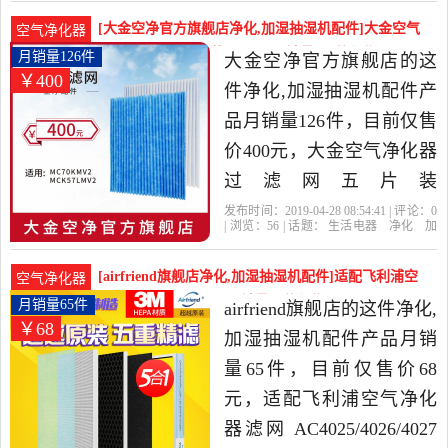
网
产品名称
货号
airfriend旗舰店精选生活电
[大金空净官方旗舰店净化,加湿抽湿机配件]大金空气
空气净化器
器当中性价比很高的净化,
净化器过滤网五片装MC70K月销量126件仅售400元
月销量126件
大金空净官方旗舰店的这
￥400
加湿抽湿机配件，由北京
件净化,加湿抽湿机配件产
发货。
品月销量126件，目前仅售
价400元，大金空气净化器
过滤网五片装
MC70KMV2MCK57LMV2
发布时间：2019-04-28 08:54:41 | 评论：
0
| 浏览：
56
| 话题：
生活电器
净化
加
通用型 旗舰店正品是2019
湿抽湿机配件
大金空净官方旗舰店
大
金
过滤网
产品名称
年大金空净官方旗舰店精
[airfriend旗舰店净化,加湿抽湿机配件]适配飞利浦空
空气净化器
选生活电器当中性价比很
气净化器滤网 AC402月销量65件仅售68元
月销量65件
airfriend旗舰店的这件净化,
￥68
高的净化,加湿抽湿机配
加湿抽湿机配件产品月销
件，由上海发货。
量65件，目前仅售价68
元，适配飞利浦空气净化
器滤网 AC4025/4026/4027