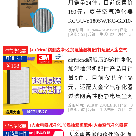
月销量24件，目前仅售价
180元，夏普空气净化器
KC/FU-Y180SW/KC-GD10-
W集尘脱臭过滤网FZ-
发布时间：2019-04-28 08:38:26 | 评论：
0
| 浏览：
56
| 话题：
生活电器
净化
加
Y180SFS是2019年sharp夏
湿抽湿机配件
sharp夏普海夏专卖
脱
臭
过滤网
产品名称
普海夏专卖精选生活电器
[airfriend旗舰店净化,加湿抽湿机配件]适配大金空气
空气净化器
当中性价比很高的净化,加
净化器过滤网高性能静电集月销量5件仅售158元
月销量5件
airfriend旗舰店的这件净化,
￥158
湿抽湿机配件，由上海发
加湿抽湿机配件产品月销
货。
量5件，目前仅售价158
元，适配大金空气净化器
过滤网高性能静电集尘网
MC71NV2C-N/W/S/R滤芯
发布时间：2019-04-28 08:37:16 | 评论：
0
| 浏览：
67
| 话题：
生活电器
净化
加
是2019年airfriend旗舰店精
湿抽湿机配件
airfriend旗舰店
过滤
网
产品名称
高性能
选生活电器当中性价比很
[大金电器城净化,加湿抽湿机配件]大金空气净化器原
空气净化器
高的净化,加湿抽湿机配
装过滤网适用MC71月销量16件仅售277元
月销量16件
大金电器城的这件净化,加