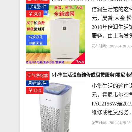
月销量0件
倍润生活馆的这件
￥300
元，夏普 大金 
2019年倍润生
服务，由上海发
发布时间：2019-04-28 08:4
活馆
设备租赁
租借
[小隼生活设备维修或租赁服务]霍尼韦
空气净化器
月销量0件
小隼生活的这件设
￥150
元，霍尼韦尔空气净
PAC2156W是
维修或租赁服务
发布时间：2019-04-28 08:1
活
设备租赁
过滤
空