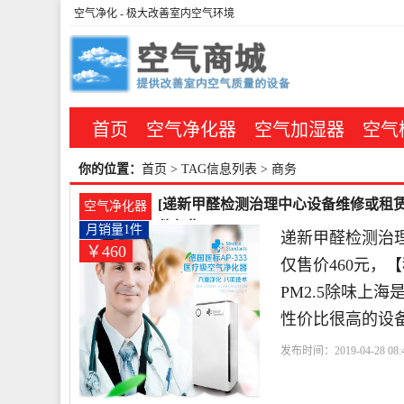
空气净化
- 极大改善室内空气环境
首页
空气净化器
空气加湿器
空气
你的位置：
首页
> TAG信息列表 > 商务
[递新甲醛检测治理中心设备维修或租
空气净化器
件仅售460元
月销量1件
递新甲醛检测治
￥460
仅售价460元
PM2.5除味上
性价比很高的设
发布时间：2019-04-28 08:4
醛检测治理中心
租赁