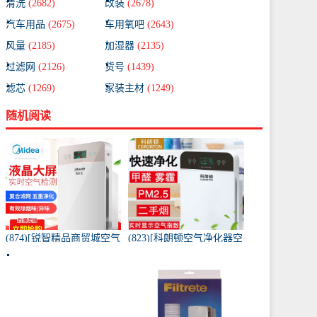
清洗
(2682)
改装
(2678)
汽车用品
(2675)
车用氧吧
(2643)
风量
(2185)
加湿器
(2135)
过滤网
(2126)
货号
(1439)
滤芯
(1269)
家装主材
(1249)
随机阅读
(874)[锐智精品商贸城空气
(823)[科朗顿空气净化器空
净化器]小米品质车载空气
气净化,氧吧]空气净化器除
净化器负离子车内氧吧月
甲醛家用客厅办公卧室除
销量0件仅售198元
雾月销量9件仅售168元