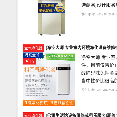
选商务,设计服
发布时间：2019-04-28 08:4
活
史密斯
设备租赁
[净空大师 专业室内环境净化设备维
空气净化器
销量0件仅售15元
月销量0件
净空大师 专业
￥15
件，目前仅售价
醛除异味免押金是
当中性价比很高
发布时间：2019-04-28 08:4
师 专业室内环境净化
设
[倍润生活馆设备维修或租赁服务]夏普 
空气净化器