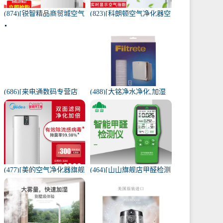
(874)[锐智精品商贸城空气
(823)[科朗顿空气净化器空
净化器]小米品质车载空气
气净化,氧吧]空气净化器除
净化器负离子车内氧吧月
甲醛家用客厅办公卧室除
销量0件仅售198元
雾月销量9件仅售168元
(686)[来电通数码专营店
(488)[大铭净水净化,加湿
USB加湿器]加湿器家用静
抽湿机配件]3M菲尔萃空
音卧室小米小型空气无线
气净化器静电滤网FACF月
可月销量213件仅售29元
销量1件仅售199元
(477)[美的空气净化器旗舰
(464)[山山旗舰店甲醛检测
店空气净化,氧吧]美的空气
仪]山山智能甲醛检测仪器
净化器家用除甲醛月销量
苯空气质量专业家月销量
170件仅售3698元
12件仅售298元