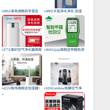
(686)[来电通数码专营店
(488)[大铭净水净化,加湿
USB加湿器]加湿器家用静
抽湿机配件]3M菲尔萃空
音卧室小米小型空气无线
气净化器静电滤网FACF月
可月销量213件仅售29元
销量1件仅售199元
(477)[美的空气净化器旗舰
(464)[山山旗舰店甲醛检测
店空气净化,氧吧]美的空气
仪]山山智能甲醛检测仪器
净化器家用除甲醛月销量
苯空气质量专业家月销量
170件仅售3698元
12件仅售298元
(422)[格伟旗舰店加湿器]
(418)[rainbow除螨空气净
工业加湿器大容量空气家
化,氧吧]美国原装进口水过
用月销量267件仅售398元
滤RAINBOW空气月销量0
件仅售31920元