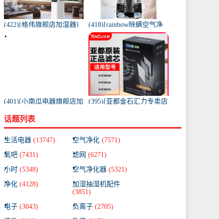
(422)[格伟旗舰店加湿器]
(418)[rainbow除螨空气净
工业加湿器大容量空气家
化,氧吧]美国原装进口水过
用月销量267件仅售398元
滤RAINBOW空气月销量0
件仅售31920元
(401)[小南瓜电器旗舰店加
(395)[亚都金石汇力专卖店
湿器]小南瓜加湿器家用静
净化,加湿抽湿机配件]亚都
话题列表
音卧室月销量198件仅售
空气净化器耗材滤网滤芯
59.9元
KJF28月销量0件仅售249元
生活电器
(13747)
空气净化
(7571)
氧吧
(7431)
滤网
(6271)
小时
(5348)
空气净化器
(5321)
净化
(4128)
加湿抽湿机配件
(3851)
电子
(3043)
负离子
(2705)