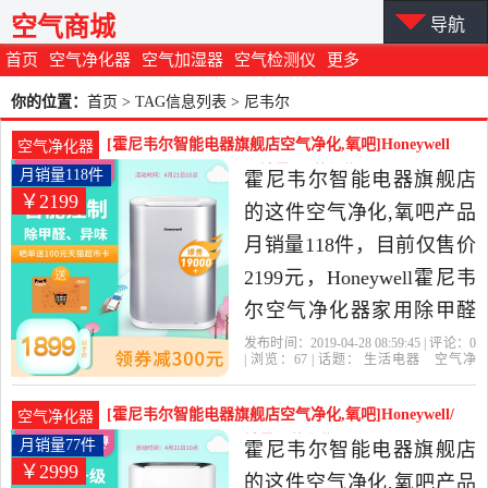
空气商城
导航
首页
空气净化器
空气加湿器
空气检测仪
更多
你的位置：
首页
> TAG信息列表 > 尼韦尔
[霍尼韦尔智能电器旗舰店空气净化,氧吧]Honeywell
空气净化器
霍尼韦尔空气净化器月销量118件仅售2199元
月销量118件
霍尼韦尔智能电器旗舰店
￥2199
的这件空气净化,氧吧产品
月销量118件，目前仅售价
2199元，Honeywell霍尼韦
尔空气净化器家用除甲醛
智能静音卧室除烟尘雾霾
发布时间：2019-04-28 08:59:45 | 评论：
0
| 浏览：
67
| 话题：
生活电器
空气净
是2019年霍尼韦尔智能电
化
氧吧
霍尼韦尔智能电器旗舰店
小
时
尼韦尔
风量
器旗舰店精选生活电器当
[霍尼韦尔智能电器旗舰店空气净化,氧吧]Honeywell/
空气净化器
中性价比很高的空气净化,
霍尼韦尔空气净化月销量77件仅售2999元
月销量77件
霍尼韦尔智能电器旗舰店
￥2999
氧吧，由江苏 南京发货。
的这件空气净化,氧吧产品