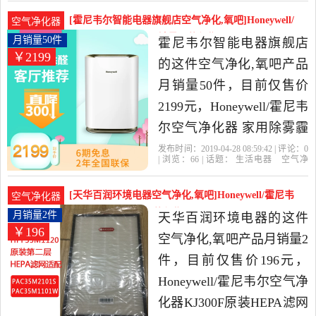
时
尼韦尔
滤网
器旗舰店精选生活电器当
[霍尼韦尔智能电器旗舰店空气净化,氧吧]Honeywell/
空气净化器
中性价比很高的空气净化,
霍尼韦尔空气净化月销量50件仅售2199元
月销量50件
霍尼韦尔智能电器旗舰店
￥2199
氧吧，由江苏 南京发货。
的这件空气净化,氧吧产品
月销量50件，目前仅售价
2199元，Honeywell/霍尼韦
尔空气净化器 家用除雾霾
除PM2.5去除甲醛室内是
发布时间：2019-04-28 08:59:42 | 评论：
0
| 浏览：
66
| 话题：
生活电器
空气净
2019年霍尼韦尔智能电器
化
氧吧
霍尼韦尔智能电器旗舰店
小
时
尼韦尔
风量
旗舰店精选生活电器当中
[天华百润环境电器空气净化,氧吧]Honeywell/霍尼韦
空气净化器
性价比很高的空气净化,氧
尔空气净化月销量2件仅售196元
月销量2件
天华百润环境电器的这件
￥196
吧，由江苏 南京发货。
空气净化,氧吧产品月销量2
件，目前仅售价196元，
Honeywell/霍尼韦尔空气净
化器KJ300F原装HEPA滤网