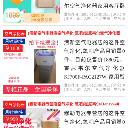
尔空气净化器家用客厅卧
室除甲醛烟尘花粉异味是
发布时间：2019-04-28 08:59:36 | 评论：
0
| 浏览：
64
| 话题：
生活电器
空气净
2019年霍尼韦尔智能电器
化
氧吧
霍尼韦尔智能电器旗舰店
小
时
尼韦尔
风量
旗舰店精选生活电器当中
[清新空气电器店空气净化,氧吧]霍尼韦尔空气净化器
空气净化器
性价比很高的空气净化,氧
KJ700F-PA月销量0件仅售1880元
月销量0件
清新空气电器店的这件空
￥1880
吧，由江苏 南京发货。
气净化,氧吧产品月销量0
件，目前仅售价1880元，
霍尼韦尔空气净化器
KJ700F-PAC2127W 家用智
能除雾霾KJ550F-2156W是
发布时间：2019-04-28 08:59:36 | 评论：
0
| 浏览：
60
| 话题：
生活电器
空气净
2019年清新空气电器店精
化
氧吧
清新空气电器店
滤网
尼韦
尔
小时
选生活电器当中性价比很
[穆勒电器专营店空气净化,氧吧]霍尼韦尔/Honeywell
空气净化器
高的空气净化,氧吧，由上
车载空气月销量0件仅售999元
月销量0件
穆勒电器专营店的这件空
￥999
海发货。
气净化,氧吧产品月销量0