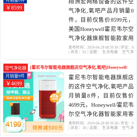
月销量0件
翔洲宏网络设备的这件空
￥8599
氧吧，由江苏 南京发货。
气净化,氧吧产品月销量0
件，目前仅售价8599元，
美国Honeywell霍尼韦尔空
气净化器旗舰智能款家用
除雾霾除甲醛是2019年翔
发布时间：2019-04-28 08:59:38 | 评论：
0
| 浏览：
62
| 话题：
生活电器
空气净
洲宏网络设备精选生活电
化
氧吧
翔洲宏网络设备
小时
尼韦
尔
颗粒物
器当中性价比很高的空气
[霍尼韦尔智能电器旗舰店空气净化,氧吧]Honeywell/
空气净化器
净化,氧吧，由广东 深圳发
霍尼韦尔空气净化月销量8件仅售4699元
月销量8件
霍尼韦尔智能电器旗舰店
￥4699
货。
的这件空气净化,氧吧产品
月销量8件，目前仅售价
4699元，Honeywell/霍尼韦
尔空气净化器智能家用客
厅除甲醛pm2.5烟尘异味是
发布时间：2019-04-28 08:59:38 | 评论：
0
| 浏览：
56
| 话题：
生活电器
空气净
2019年霍尼韦尔智能电器
化
氧吧
霍尼韦尔智能电器旗舰店
小