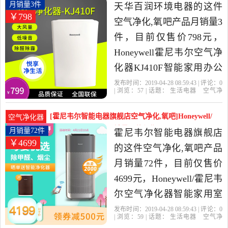
空气净化,氧吧，由广东 深
尔空气净化器月销量3件仅售798元
月销量3件
天华百润环境电器的这件
￥798
圳发货。
空气净化,氧吧产品月销量3
件，目前仅售价798元，
Honeywell霍尼韦尔空气净
化器KJ410F智能家用办公
除甲醛PM2.5雾霾是2019年
发布时间：2019-04-28 08:59:43 | 评论：
0
| 浏览：
57
| 话题：
生活电器
空气净
天华百润环境电器精选生
化
氧吧
天华百润环境电器
滤网
尼
韦尔
小时
活电器当中性价比很高的
[霍尼韦尔智能电器旗舰店空气净化,氧吧]Honeywell/
空气净化器
空气净化,氧吧，由上海发
霍尼韦尔空气净化月销量72件仅售4699元
月销量72件
霍尼韦尔智能电器旗舰店
￥4699
货。
的这件空气净化,氧吧产品
月销量72件，目前仅售价
4699元，Honeywell/霍尼韦
尔空气净化器智能家用室
内客厅除甲醛去异味烟尘
发布时间：2019-04-28 08:59:43 | 评论：
0
| 浏览：
59
| 话题：
生活电器
空气净
是2019年霍尼韦尔智能电
化
氧吧
霍尼韦尔智能电器旗舰店
小