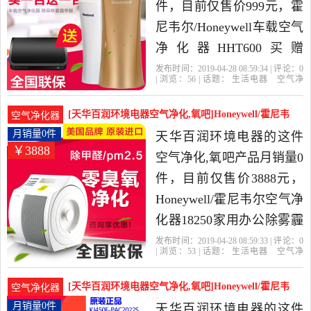
件，目前仅售价999元，霍
尼韦尔/Honeywell车载空气
净化器HHT600买赠
APC15GC010506B黑色是
发布时间：2019-04-28 08:59:34 | 评论：
0
| 浏览：
56
| 话题：
生活电器
空气净
2019年穆勒电器专营店精
化
氧吧
穆勒电器专营店
滤网
尼韦
尔
中山市
选生活电器当中性价比很
[天华百润环境电器空气净化,氧吧]Honeywell/霍尼韦
空气净化器
高的空气净化,氧吧，由北
尔空气净化月销量0件仅售3888元
月销量0件
天华百润环境电器的这件
￥3888
京发货。
空气净化,氧吧产品月销量0
件，目前仅售价3888元，
Honeywell/霍尼韦尔空气净
化器18250家用办公除雾霾
甲醛PM2.5原装是2019年天
发布时间：2019-04-28 08:59:33 | 评论：
0
| 浏览：
53
| 话题：
生活电器
空气净
华百润环境电器精选生活
化
氧吧
天华百润环境电器
滤网
尼
韦尔
小时
电器当中性价比很高的空
[天华百润环境电器空气净化,氧吧]Honeywell/霍尼韦
空气净化器
气净化,氧吧，由上海发
尔空气净化月销量0件仅售3080元
月销量0件
天华百润环境电器的这件