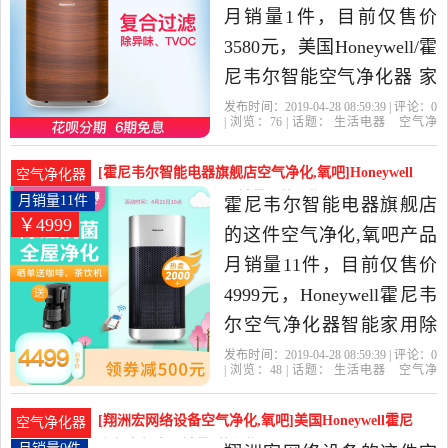
月销量1件，目前仅售价
3580元，美国Honeywell/霍
尼韦尔智能空气净化器 家
用除甲醛PM2.5除二手烟是
发布时间：2019-04-28 08:59:39 | 评论：
0
| 浏览：
76
| 话题：
生活电器
空气净
2019年霍尼韦尔智能电器
化
氧吧
霍尼韦尔智能电器旗舰店
小
时
尼韦尔
风量
旗舰店精选生活电器当中
[霍尼韦尔智能电器旗舰店空气净化,氧吧]Honeywell
空气净化器
性价比很高的空气净化,氧
霍尼韦尔空气净化器月销量11件仅售4999元
月销量11件
霍尼韦尔智能电器旗舰店
￥4999
吧，由江苏 南京发货。
的这件空气净化,氧吧产品
月销量11件，目前仅售价
4999元，Honeywell霍尼韦
尔空气净化器智能家用除
甲醛雾霾烟尘净化机客厅
发布时间：2019-04-28 08:59:39 | 评论：
0
| 浏览：
48
| 话题：
生活电器
空气净
是2019年霍尼韦尔智能电
化
氧吧
霍尼韦尔智能电器旗舰店
尼
韦尔
小时
滤网
器旗舰店精选生活电器当
[翔洲宏网络设备空气净化,氧吧]美国Honeywell霍尼
空气净化器
中性价比很高的空气净化,
韦尔空气净月销量0件仅售8599元