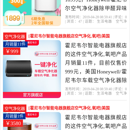
尔空气净化器除甲醛异味
家用氧吧静音卧室净化机
发布时间：2019-04-28 08:59:41 | 评论：
0
| 浏览：
47
| 话题：
生活电器
空气净
是2019年霍尼韦尔智能电
化
氧吧
霍尼韦尔智能电器旗舰店
小
时
尼韦尔
风量
器旗舰店精选生活电器当
[霍尼韦尔智能电器旗舰店空气净化,氧吧]美国
空气净化器
中性价比很高的空气净化,
Honeywell/霍尼韦尔车载月销量11件仅售999元
月销量11件
霍尼韦尔智能电器旗舰店
￥999
氧吧，由江苏 南京发货。
的这件空气净化,氧吧产品
月销量11件，目前仅售价
999元，美国Honeywell/霍
尼韦尔车载空气净化器除
甲醛pm2.5二手烟甲苯是
发布时间：2019-04-28 08:59:40 | 评论：
0
| 浏览：
50
| 话题：
生活电器
空气净
2019年霍尼韦尔智能电器
化
氧吧
霍尼韦尔智能电器旗舰店
尼
韦尔
联保
天津
旗舰店精选生活电器当中
[霍尼韦尔智能电器旗舰店空气净化,氧吧]美国
空气净化器
性价比很高的空气净化,氧
Honeywell/霍尼韦尔智能月销量1件仅售3580元
月销量1件
霍尼韦尔智能电器旗舰店
￥3580
吧，由江苏 南京发货。
的这件空气净化,氧吧产品