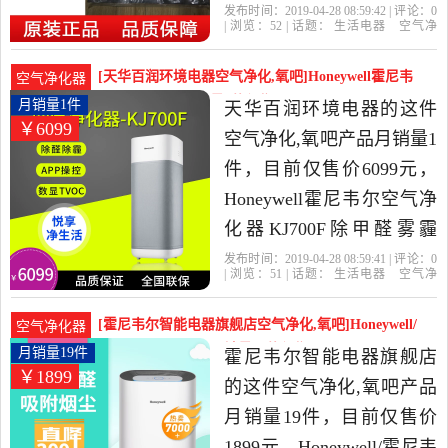
HPF35M1120滤芯是2019年
发布时间：2019-04-28 08:59:42 | 评论：
0
| 浏览：
52
| 话题：
生活电器
空气净
天华百润环境电器精选生
化
氧吧
天华百润环境电器
尼韦
尔
白色
小时
活电器当中性价比很高的
[天华百润环境电器空气净化,氧吧]Honeywell霍尼韦
空气净化器
空气净化,氧吧，由上海发
尔空气净化器月销量1件仅售6099元
月销量1件
天华百润环境电器的这件
￥6099
货。
空气净化,氧吧产品月销量1
件，目前仅售价6099元，
Honeywell霍尼韦尔空气净
化器KJ700F除甲醛雾霾
PM2.5静音办公家用是2019
发布时间：2019-04-28 08:59:41 | 评论：
0
| 浏览：
51
| 话题：
生活电器
空气净
年天华百润环境电器精选
化
氧吧
天华百润环境电器
滤网
尼
韦尔
小时
生活电器当中性价比很高
[霍尼韦尔智能电器旗舰店空气净化,氧吧]Honeywell/
空气净化器
的空气净化,氧吧，由上海
霍尼韦尔空气净化月销量19件仅售1899元
月销量19件
霍尼韦尔智能电器旗舰店
￥1899
发货。
的这件空气净化,氧吧产品
月销量19件，目前仅售价
1899元，Honeywell/霍尼韦