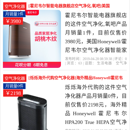
时
尼韦尔
滤网
旗舰店精选生活电器当中
[霍尼韦尔智能电器旗舰店空气净化,氧吧]美国
空气净化器
性价比很高的空气净化,氧
Honeywell/霍尼韦尔空气月销量1件仅售3980元
月销量1件
霍尼韦尔智能电器旗舰店
￥3980
吧，由江苏 南京发货。
的这件空气净化,氧吧产品
月销量1件，目前仅售价
3980元，美国Honeywell/霍
尼韦尔空气净化器智能家
用除甲醛雾霾PM2.5烟尘是
发布时间：2019-04-28 08:59:38 | 评论：
0
| 浏览：
63
| 话题：
生活电器
空气净
2019年霍尼韦尔智能电器
化
氧吧
霍尼韦尔智能电器旗舰店
小
时
尼韦尔
风量
旗舰店精选生活电器当中
[烁烁海外代购空气净化器]海外精品Honeywell霍尼韦
空气净化器
性价比很高的空气净化,氧
尔 月销量0件仅售2198元
月销量0件
烁烁海外代购的这件空气
￥2198
吧，由江苏 南京发货。
净化器产品月销量0件，目
前仅售价2198元，海外精
品Honeywell霍尼韦尔
HPA200 True HEPA空气净