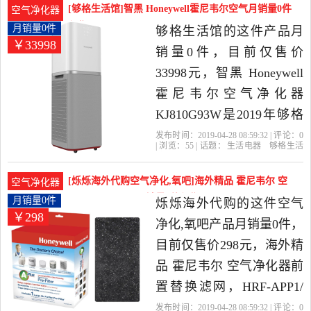
电器当中性价比很高的空
[够格生活馆]智黑 Honeywell霍尼韦尔空气月销量0件
空气净化器
气净化,氧吧，由广东 中山
仅售33998元
月销量0件
够格生活馆的这件产品月
￥33998
发货。
销量0件，目前仅售价
33998元，智黑 Honeywell
霍尼韦尔空气净化器
KJ810G93W是2019年够格
生活馆精选生活电器当中
发布时间：2019-04-28 08:59:32 | 评论：
0
| 浏览：
55
| 话题：
生活电器
够格生活
性价比很高的，由广东 广
馆
小时
尼韦尔
颗粒物
州发货。
[烁烁海外代购空气净化,氧吧]海外精品 霍尼韦尔 空
空气净化器
气净化器前置替月销量0件仅售298元
月销量0件
烁烁海外代购的这件空气
￥298
净化,氧吧产品月销量0件，
目前仅售价298元，海外精
品 霍尼韦尔 空气净化器前
置替换滤网，HRF-APP1/
滤网是2019年烁烁海外代
发布时间：2019-04-28 08:59:32 | 评论：
0