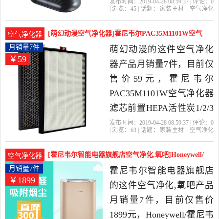
化器 310平米是2019年烁烁
发布时间：2019-04-28 08:59:37 | 评论：
0
| 浏览：
45
| 话题：
家装主材
空气净化
海外代购精选家装主材当
器
烁烁海外代购
尼韦尔
过滤器
替
换
中性价比很高的空气净化
[萌幻动漫空气净化器]霍尼韦尔PAC35M1101W空气
空气净化器
器，由德国发货。
净月销量7件仅售59元
月销量7件
萌幻动漫的这件空气净化
￥59
器产品月销量7件，目前仅
售价59元，霍尼韦尔
PAC35M1101W空气净化器
滤芯前置HEPA活性炭1/2/3
号过滤网是2019年萌幻动
发布时间：2019-04-28 08:59:37 | 评论：
0
| 浏览：
63
| 话题：
家装主材
空气净化
漫精选家装主材当中性价
器
萌幻动漫
滤网
活性炭
尼韦尔
比很高的空气净化器，由
[霍尼韦尔智能电器旗舰店空气净化,氧吧]Honeywell/
空气净化器
广东 东莞发货。
霍尼韦尔空气净化月销量7件仅售1899元
月销量7件
霍尼韦尔智能电器旗舰店
￥1899
的这件空气净化,氧吧产品
月销量7件，目前仅售价
1899元，Honeywell/霍尼韦