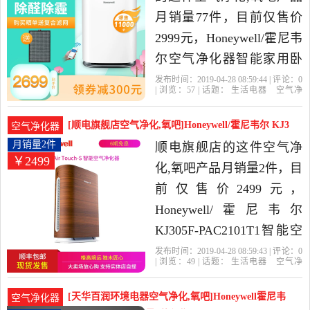
月销量77件，目前仅售价
2999元，Honeywell/霍尼韦
尔空气净化器智能家用卧
室除甲醛雾霾烟尘异味是
发布时间：2019-04-28 08:59:44 | 评论：
0
| 浏览：
57
| 话题：
生活电器
空气净
2019年霍尼韦尔智能电器
化
氧吧
霍尼韦尔智能电器旗舰店
小
时
尼韦尔
风量
旗舰店精选生活电器当中
[顺电旗舰店空气净化,氧吧]Honeywell/霍尼韦尔 KJ3
空气净化器
性价比很高的空气净化,氧
月销量2件仅售2499元
月销量2件
顺电旗舰店的这件空气净
￥2499
吧，由江苏 南京发货。
化,氧吧产品月销量2件，目
前仅售价2499元，
Honeywell/霍尼韦尔
KJ305F-PAC2101T1智能空
气净化器除甲醛PM2.5是
发布时间：2019-04-28 08:59:43 | 评论：
0
| 浏览：
49
| 话题：
生活电器
空气净
2019年顺电旗舰店精选生
化
氧吧
顺电旗舰店
小时
尼韦
尔
滤网
活电器当中性价比很高的
[天华百润环境电器空气净化,氧吧]Honeywell霍尼韦
空气净化器