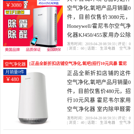
￥3080
货。
空气净化,氧吧产品月销量0
件，目前仅售价3080元，
Honeywell/霍尼韦尔空气净
化器KJ450/455家用办公除
甲醛PM2.5雾霾是2019年天
发布时间：2019-04-28 08:59:33 | 评论：
0
| 浏览：
60
| 话题：
生活电器
空气净
华百润环境电器精选生活
化
氧吧
天华百润环境电器
小时
滤
网
尼韦尔
电器当中性价比很高的空
[正品全新折扣店铺空气净化,氧吧]招行10元风暴 霍尼
空气净化器
气净化,氧吧，由上海发
韦尔家用空气净化月销量0件仅售480元
月销量0件
正品全新折扣店铺的这件
￥480
货。
空气净化,氧吧产品月销量0
件，目前仅售价480元，招
行10元风暴 霍尼韦尔家用
空气净化器 室内除甲醛雾
霾异味净化机是2019年正
发布时间：2019-04-28 08:59:33 | 评论：
0
| 浏览：
40
| 话题：
生活电器
空气净
品全新折扣店铺精选生活
化
氧吧
正品全新折扣店铺
尼韦
尔
白色
小时