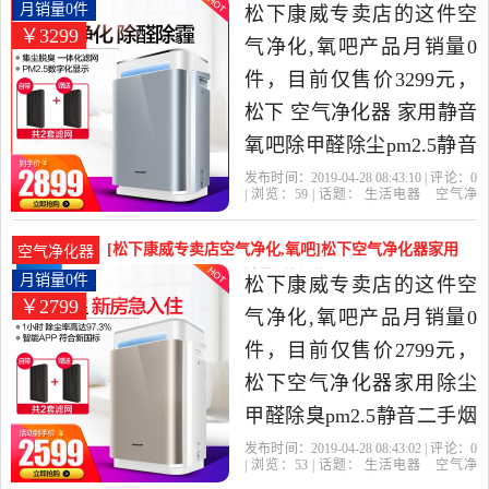
气净化,氧吧，由上海发
用静音氧吧除甲醛月销量0件仅售3299元
月销量0件
松下康威专卖店的这件空
￥3299
货。
气净化,氧吧产品月销量0
件，目前仅售价3299元，
松下 空气净化器 家用静音
氧吧除甲醛除尘pm2.5静音
异味71C6PD-A是2019年松
发布时间：2019-04-28 08:43:10 | 评论：
0
| 浏览：
59
| 话题：
生活电器
空气净
下康威专卖店精选生活电
化
氧吧
松下康威专卖店
小时
松
下
风量
器当中性价比很高的空气
[松下康威专卖店空气净化,氧吧]松下空气净化器家用
空气净化器
净化,氧吧，由上海发货。
除尘甲醛除臭pm2月销量0件仅售2799元
月销量0件
松下康威专卖店的这件空
￥2799
气净化,氧吧产品月销量0
件，目前仅售价2799元，
松下空气净化器家用除尘
甲醛除臭pm2.5静音二手烟
73C7PTM阿里智能是2019
发布时间：2019-04-28 08:43:02 | 评论：
0
| 浏览：
53
| 话题：
生活电器
空气净
年松下康威专卖店精选生
化
氧吧
松下康威专卖店
小时
松