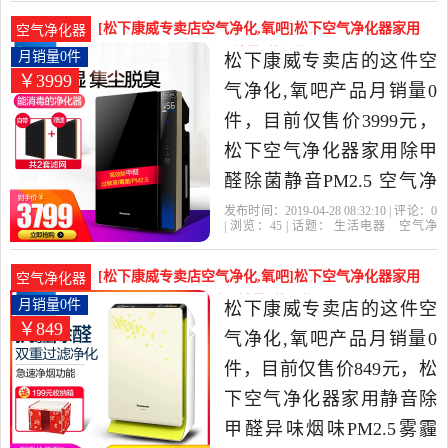
下
风量
活电器当中性价比很高的
[松下康威专卖店空气净化,氧吧]松下空气净化器家用
空气净化器
空气净化,氧吧，由上海发
除甲醛除菌静音PM月销量0件仅售3999元
月销量0件
松下康威专卖店的这件空
￥3999
货。
气净化,氧吧产品月销量0
件，目前仅售价3999元，
松下空气净化器家用除甲
醛除菌静音PM2.5 空气净
化消毒机F-VJL55C是2019
发布时间：2019-04-28 08:32:10 | 评论：
0
| 浏览：
45
| 话题：
生活电器
空气净
年松下康威专卖店精选生
化
氧吧
松下康威专卖店
松下
联
保
个月
活电器当中性价比很高的
[松下康威专卖店空气净化,氧吧]松下空气净化器家用
空气净化器
空气净化,氧吧，由上海发
静音除甲醛异味烟味月销量0件仅售849元
月销量0件
松下康威专卖店的这件空
￥849
货。
气净化,氧吧产品月销量0
件，目前仅售价849元，松
下空气净化器家用静音除
甲醛异味烟味PM2.5雾霾