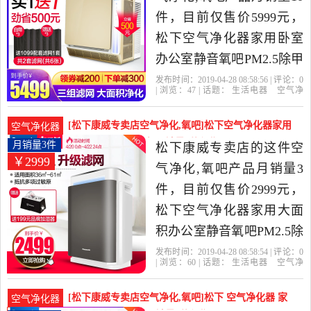
件，目前仅售价5999元，
松下空气净化器家用卧室
办公室静音氧吧PM2.5除甲
醛除尘F-136C7PX是2019年
发布时间：2019-04-28 08:58:56 | 评论：
0
| 浏览：
47
| 话题：
生活电器
空气净
松下康威专卖店精选生活
化
氧吧
松下康威专卖店
松下
小
时
负离子
电器当中性价比很高的空
[松下康威专卖店空气净化,氧吧]松下空气净化器家用
空气净化器
气净化,氧吧，由上海发
大面积办公室静音氧月销量3件仅售2999元
月销量3件
松下康威专卖店的这件空
￥2999
货。
气净化,氧吧产品月销量3
件，目前仅售价2999元，
松下空气净化器家用大面
积办公室静音氧吧PM2.5除
甲醛除尘91C7PD是2019年
发布时间：2019-04-28 08:58:54 | 评论：
0
| 浏览：
60
| 话题：
生活电器
空气净
松下康威专卖店精选生活
化
氧吧
松下康威专卖店
小时
松
下
滤网
电器当中性价比很高的空
[松下康威专卖店空气净化,氧吧]松下 空气净化器 家
空气净化器