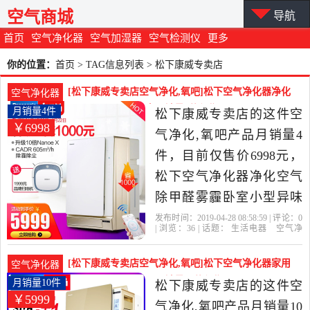
空气商城
导航
首页
空气净化器
空气加湿器
空气检测仪
更多
你的位置：
首页
> TAG信息列表 > 松下康威专卖店
[松下康威专卖店空气净化,氧吧]松下空气净化器净化
空气净化器
空气除甲醛雾霾卧室月销量4件仅售6998元
月销量4件
松下康威专卖店的这件空
￥6998
气净化,氧吧产品月销量4
件，目前仅售价6998元，
松下空气净化器净化空气
除甲醛雾霾卧室小型异味
氧吧静音113新款是2019年
发布时间：2019-04-28 08:58:59 | 评论：
0
| 浏览：
36
| 话题：
生活电器
空气净
松下康威专卖店精选生活
化
氧吧
松下康威专卖店
松下
广
东
个月
电器当中性价比很高的空
[松下康威专卖店空气净化,氧吧]松下空气净化器家用
空气净化器
气净化,氧吧，由陕西 西安
卧室办公室静音氧吧月销量10件仅售5999元
月销量10件
松下康威专卖店的这件空
￥5999
发货。
气净化,氧吧产品月销量10