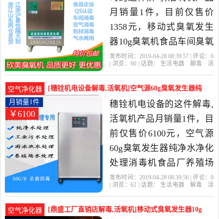
月销量1件，目前仅售价
1358元，移动式臭氧发生
器10g臭氧机食品车间臭氧
消毒机空气净化杀菌是
发布时间：2019-04-28 08:39:57 | 评论：
0
| 浏览：
60
| 话题：
生活电器
解毒
活
2019年未来之家环保设备
氧机
未来之家环保设备有限公司
食品
厂
臭氧
空气净化
有限公司精选生活电器当
[穗铨机电设备解毒,活氧机]空气源60g臭氧发生器纯
空气净化器
中性价比很高的解毒,活氧
净水净化处理月销量1件仅售6100元
月销量1件
穗铨机电设备的这件解毒,
￥6100
机，由山东 青岛发货。
活氧机产品月销量1件，目
前仅售价6100元，空气源
60g臭氧发生器纯净水净化
处理消毒机食品厂养殖场
杀菌消毒是2019年穗铨机
发布时间：2019-04-28 08:39:56 | 评论：
0
| 浏览：
62
| 话题：
生活电器
解毒
活
电设备精选生活电器当中
氧机
穗铨机电设备
食品厂
水净
化
养殖场
性价比很高的解毒,活氧
[鼎盛工厂直销店解毒,活氧机]移动式臭氧发生器10g
空气净化器