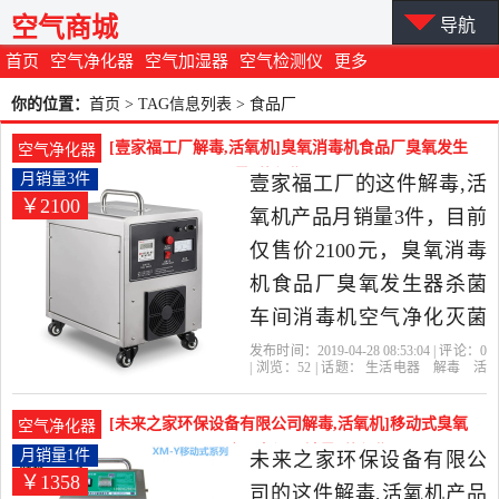
空气商城
导航
首页
空气净化器
空气加湿器
空气检测仪
更多
你的位置：
首页
> TAG信息列表 > 食品厂
[壹家福工厂解毒,活氧机]臭氧消毒机食品厂臭氧发生
空气净化器
器杀菌车间消月销量3件仅售2100元
月销量3件
壹家福工厂的这件解毒,活
￥2100
氧机产品月销量3件，目前
仅售价2100元，臭氧消毒
机食品厂臭氧发生器杀菌
车间消毒机空气净化灭菌
机除醛是2019年壹家福工
发布时间：2019-04-28 08:53:04 | 评论：
0
| 浏览：
52
| 话题：
生活电器
解毒
活
厂精选生活电器当中性价
氧机
壹家福工厂
食品厂
消毒机
灭
菌
比很高的解毒,活氧机，由
[未来之家环保设备有限公司解毒,活氧机]移动式臭氧
空气净化器
广东 中山发货。
发生器10g臭氧机食品车间月销量1件仅售1358元
月销量1件
未来之家环保设备有限公
￥1358
司的这件解毒,活氧机产品