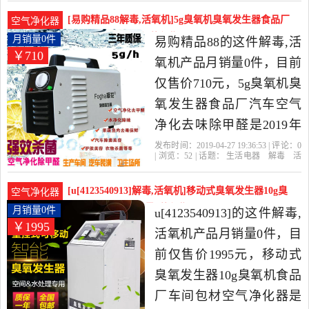
厂
除臭
很高的解毒,活氧机，由广
[易购精品88解毒,活氧机]5g臭氧机臭氧发生器食品厂
空气净化器
东 广州发货。
汽车空气净月销量0件仅售710元
月销量0件
易购精品88的这件解毒,活
￥710
氧机产品月销量0件，目前
仅售价710元，5g臭氧机臭
氧发生器食品厂汽车空气
净化去味除甲醛是2019年
易购精品88精选生活电器
发布时间：2019-04-27 19:36:53 | 评论：
0
| 浏览：
52
| 话题：
生活电器
解毒
活
当中性价比很高的解毒,活
氧机
易购精品88
食品厂
空气净
化
货号
氧机，由上海发货。
[u[4123540913]解毒,活氧机]移动式臭氧发生器10g臭
空气净化器
氧机食品厂车月销量0件仅售1995元
月销量0件
u[4123540913]的这件解毒,
￥1995
活氧机产品月销量0件，目
前仅售价1995元，移动式
臭氧发生器10g臭氧机食品
厂车间包材空气净化器是