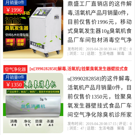
机，由广东 广州发货。
臭氧机食品厂车月销量0件仅售1996元
月销量0件
鼎盛工厂直销店的这件解
￥1996
毒,活氧机产品月销量0件，
目前仅售价1996元，移动
式臭氧发生器10g臭氧机食
品厂车间包材消毒空气净
化灭菌器是2019年鼎盛工
发布时间：2019-04-28 08:39:44 | 评论：
0
| 浏览：
52
| 话题：
生活电器
解毒
活
厂直销店精选生活电器当
氧机
鼎盛工厂直销店
食品厂
空气净
化
货号
中性价比很高的解毒,活氧
[u[3990282858]解毒,活氧机]铨聚臭氧发生器壁挂式食
空气净化器
机，由浙江 绍兴发货。
品厂车间空气净月销量0件仅售1350元
月销量0件
u[3990282858]的这件解毒,
￥1350
活氧机产品月销量0件，目
前仅售价1350元，铨聚臭
氧发生器壁挂式食品厂车
间空气净化除臭机诊所家
用是2019年u[3990282858]
发布时间：2019-04-28 08:17:15 | 评论：
0
| 浏览：
47
| 话题：
生活电器
解毒
活
精选生活电器当中性价比
氧机
u[3990282858]
壁挂式
食品