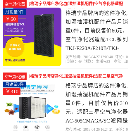
器当中性价比很高的净化,
[格瑞宁品牌店净化,加湿抽湿机配件]空气净化器适配
空气净化器
加湿抽湿机配件，由上海
TCL系列TKJ-F2月销量0件仅售60元
月销量0件
格瑞宁品牌店的这件净化,
￥60
发货。
加湿抽湿机配件产品月销
量0件，目前仅售价60元，
空气净化器适配TCL系列
TKJ-F220A/F210B/TKJ-
F220B/F210A原装正品是
发布时间：2019-04-27 12:09:40 | 评论：
0
| 浏览：
49
| 话题：
生活电器
净化
加
2019年格瑞宁品牌店精选
湿抽湿机配件
格瑞宁品牌店
正品
货
号
空气净化器
生活电器当中性价比很高
[格瑞宁品牌店净化,加湿抽湿机配件]适配三星空气净
空气净化器
的净化,加湿抽湿机配件，
化器AC-505CMA月销量0件仅售310元
月销量0件
格瑞宁品牌店的这件净化,
￥310
由上海发货。
加湿抽湿机配件产品月销
量0件，目前仅售价310
元，适配三星空气净化器
AC-505CMAGA/SC滤网是
2019年格瑞宁品牌店精选
发布时间：2019-04-26 16:24:21 | 评论：
0