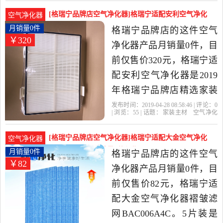
材当中性价比很高的空气
[格瑞宁品牌店空气净化器]格瑞宁适配安利空气净化
空气净化器
净化器，由上海发货。
器月销量0件仅售320元
月销量0件
格瑞宁品牌店的这件空气
￥320
净化器产品月销量0件，目
前仅售价320元，格瑞宁适
配安利空气净化器是2019
年格瑞宁品牌店精选家装
主材当中性价比很高的空
发布时间：2019-04-28 08:58:46 | 评论：
0
| 浏览：
55
| 话题：
家装主材
空气净化
气净化器，由上海发货。
器
格瑞宁品牌店
净化器
新空气
利
空
[格瑞宁品牌店空气净化器]格瑞宁适配大金空气净化
空气净化器
器褶皱滤网BA月销量0件仅售82元
月销量0件
格瑞宁品牌店的这件空气
￥82
净化器产品月销量0件，目
前仅售价82元，格瑞宁适
配大金空气净化器褶皱滤
网BAC006A4C。5片装是