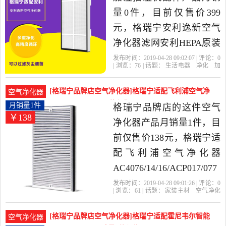
量0件，目前仅售价399
元，格瑞宁安利逸新空气
净化器滤网安利HEPA原装
全套滤芯除异味除甲醛是
发布时间：2019-04-28 09:02:07 | 评论：
0
| 浏览：
76
| 话题：
生活电器
净化
加
2019年格瑞宁品牌店精选
湿抽湿机配件
格瑞宁品牌店
宁安
滤
网
净化器
生活电器当中性价比很高
[格瑞宁品牌店空气净化器]格瑞宁适配飞利浦空气净
空气净化器
的净化,加湿抽湿机配件，
化器AC407月销量1件仅售138元
月销量1件
格瑞宁品牌店的这件空气
￥138
由上海发货。
净化器产品月销量1件，目
前仅售价138元，格瑞宁适
配飞利浦空气净化器
AC4076/14/16/ACP017/077
滤网套装是2019年格瑞宁
发布时间：2019-04-28 09:01:26 | 评论：
0
| 浏览：
61
| 话题：
家装主材
空气净化
品牌店精选家装主材当中
器
格瑞宁品牌店
飞利浦
滤网
套
装
性价比很高的空气净化
[格瑞宁品牌店空气净化器]格瑞宁适配霍尼韦尔智能
空气净化器