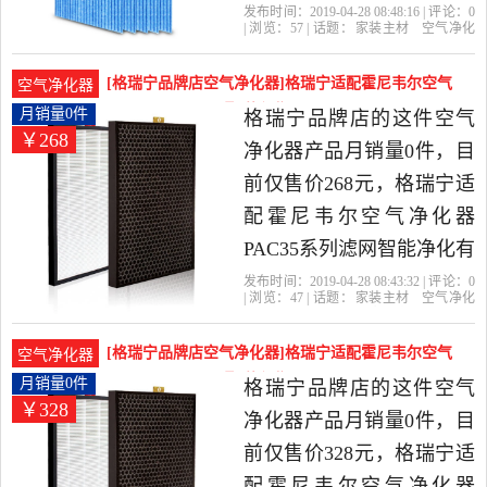
2019年格瑞宁品牌店精选
发布时间：2019-04-28 08:48:16 | 评论：
0
| 浏览：
57
| 话题：
家装主材
空气净化
家装主材当中性价比很高
器
格瑞宁品牌店
大金
滤网
褶皱
的空气净化器，由上海发
[格瑞宁品牌店空气净化器]格瑞宁适配霍尼韦尔空气
空气净化器
货。
净化器PAC3月销量0件仅售268元
月销量0件
格瑞宁品牌店的这件空气
￥268
净化器产品月销量0件，目
前仅售价268元，格瑞宁适
配霍尼韦尔空气净化器
PAC35系列滤网智能净化有
效除甲醛是2019年格瑞宁
发布时间：2019-04-28 08:43:32 | 评论：
0
| 浏览：
47
| 话题：
家装主材
空气净化
品牌店精选家装主材当中
器
格瑞宁品牌店
除甲醛
滤网
净
化
性价比很高的空气净化
[格瑞宁品牌店空气净化器]格瑞宁适配霍尼韦尔空气
空气净化器
器，由上海发货。
净化器PAC3月销量0件仅售328元
月销量0件
格瑞宁品牌店的这件空气
￥328
净化器产品月销量0件，目
前仅售价328元，格瑞宁适
配霍尼韦尔空气净化器