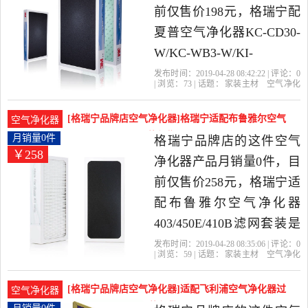
前仅售价198元，格瑞宁配
夏普空气净化器KC-CD30-
W/KC-WB3-W/KI-
DX70/KI-BX70滤网是2019
发布时间：2019-04-28 08:42:22 | 评论：
0
| 浏览：
73
| 话题：
家装主材
空气净化
年格瑞宁品牌店精选家装
器
格瑞宁品牌店
滤网
空气净化
器
型号
主材当中性价比很高的空
[格瑞宁品牌店空气净化器]格瑞宁适配布鲁雅尔空气
空气净化器
气净化器，由上海发货。
净化器403/月销量0件仅售258元
月销量0件
格瑞宁品牌店的这件空气
￥258
净化器产品月销量0件，目
前仅售价258元，格瑞宁适
配布鲁雅尔空气净化器
403/450E/410B滤网套装是
2019年格瑞宁品牌店精选
发布时间：2019-04-28 08:35:06 | 评论：
0
| 浏览：
59
| 话题：
家装主材
空气净化
家装主材当中性价比很高
器
格瑞宁品牌店
滤网
布鲁
套装
的空气净化器，由上海发
[格瑞宁品牌店空气净化器]适配飞利浦空气净化器过
空气净化器
货。
滤网AC414月销量0件仅售128元