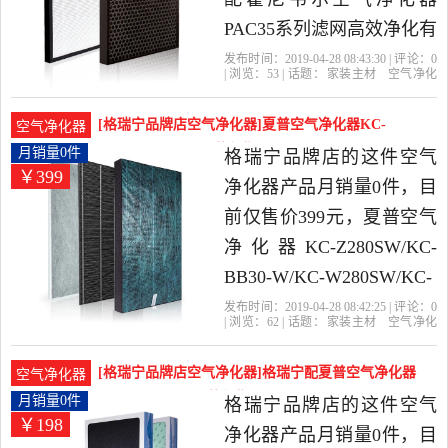
PAC35系列滤网高效净化有
效除异味是2019年格瑞宁
发布时间：2019-04-28 08:43:30 | 评论：
0
| 浏览：
53
| 话题：
家装主材
空气净化
品牌店精选家装主材当中
器
格瑞宁品牌店
除臭
高效
滤网
性价比很高的空气净化
[格瑞宁品牌店空气净化器]夏普空气净化器KC-
空气净化器
器，由上海发货。
Z280SW/K月销量0件仅售399元
月销量0件
格瑞宁品牌店的这件空气
￥399
净化器产品月销量0件，目
前仅售价399元，夏普空气
净化器KC-Z280SW/KC-
BB30-W/KC-W280SW/KC-
WE31-W滤网是2019年格瑞
发布时间：2019-04-28 08:42:25 | 评论：
0
| 浏览：
62
| 话题：
家装主材
空气净化
宁品牌店精选家装主材当
器
格瑞宁品牌店
滤网
空气净化
器
型号
中性价比很高的空气净化
[格瑞宁品牌店空气净化器]格瑞宁配夏普空气净化器
空气净化器
器，由上海发货。
KC-CD30月销量0件仅售198元
月销量0件
格瑞宁品牌店的这件空气
￥198
净化器产品月销量0件，目