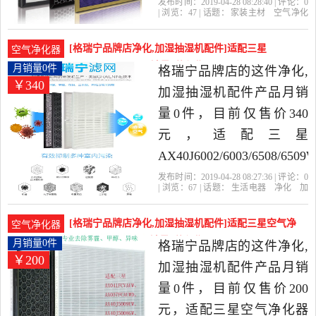
84/85/86滤网3M是2019年
发布时间：2019-04-28 08:28:40 | 评论：
0
| 浏览：
47
| 话题：
家装主材
空气净化
格瑞宁品牌店精选家装主
器
格瑞宁品牌店
飞利浦
滤网
空气
净化器
材当中性价比很高的空气
[格瑞宁品牌店净化,加湿抽湿机配件]适配三星
空气净化器
净化器，由上海发货。
AX40J6002/6003月销量0件仅售340元
月销量0件
格瑞宁品牌店的这件净化,
￥340
加湿抽湿机配件产品月销
量0件，目前仅售价340
元，适配三星
AX40J6002/6003/6508/6509
空气净化器滤网是2019年
发布时间：2019-04-28 08:27:36 | 评论：
0
| 浏览：
67
| 话题：
生活电器
净化
加
格瑞宁品牌店精选生活电
湿抽湿机配件
格瑞宁品牌店
三星
滤
网
活性炭
器当中性价比很高的净化,
[格瑞宁品牌店净化,加湿抽湿机配件]适配三星空气净
空气净化器
加湿抽湿机配件，由上海
化器CFX-B100S月销量0件仅售200元
月销量0件
格瑞宁品牌店的这件净化,
￥200
发货。
加湿抽湿机配件产品月销
量0件，目前仅售价200
元，适配三星空气净化器