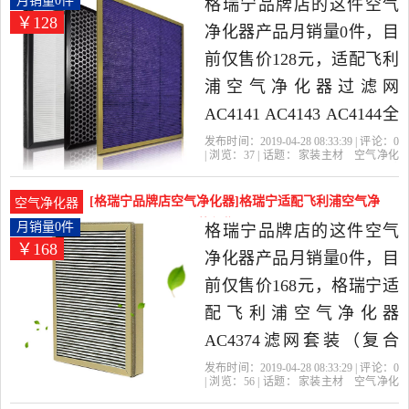
月销量0件
格瑞宁品牌店的这件空气
￥128
净化器产品月销量0件，目
前仅售价128元，适配飞利
浦空气净化器过滤网
AC4141 AC4143 AC4144全
新过滤除尘网是2019年格
发布时间：2019-04-28 08:33:39 | 评论：
0
| 浏览：
37
| 话题：
家装主材
空气净化
瑞宁品牌店精选家装主材
器
格瑞宁品牌店
飞利浦
过滤网
除
尘
当中性价比很高的空气净
[格瑞宁品牌店空气净化器]格瑞宁适配飞利浦空气净
空气净化器
化器，由上海发货。
化器AC437月销量0件仅售168元
月销量0件
格瑞宁品牌店的这件空气
￥168
净化器产品月销量0件，目
前仅售价168元，格瑞宁适
配飞利浦空气净化器
AC4374滤网套装（复合
型）活性炭HEPA是2019年
发布时间：2019-04-28 08:33:29 | 评论：
0
| 浏览：
56
| 话题：
家装主材
空气净化
格瑞宁品牌店精选家装主
器
格瑞宁品牌店
飞利浦
滤网
活性