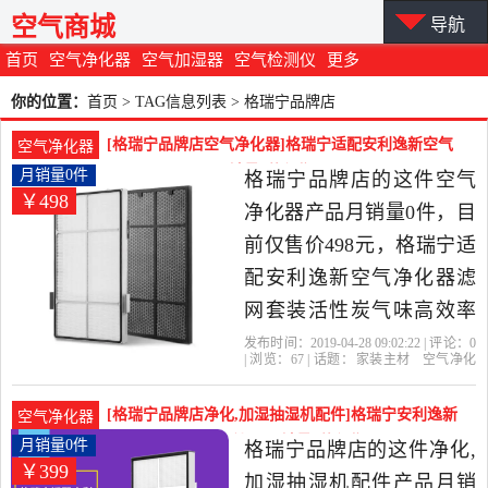
空气商城
导航
首页
空气净化器
空气加湿器
空气检测仪
更多
你的位置：
首页
> TAG信息列表 > 格瑞宁品牌店
[格瑞宁品牌店空气净化器]格瑞宁适配安利逸新空气
空气净化器
净化器滤网套装月销量0件仅售498元
月销量0件
格瑞宁品牌店的这件空气
￥498
净化器产品月销量0件，目
前仅售价498元，格瑞宁适
配安利逸新空气净化器滤
网套装活性炭气味高效率
除味滤芯是2019年格瑞宁
发布时间：2019-04-28 09:02:22 | 评论：
0
| 浏览：
67
| 话题：
家装主材
空气净化
品牌店精选家装主材当中
器
格瑞宁品牌店
滤网
活性炭
净化
器
性价比很高的空气净化
[格瑞宁品牌店净化,加湿抽湿机配件]格瑞宁安利逸新
空气净化器
器，由上海发货。
空气净化器滤网安利HE月销量0件仅售399元
月销量0件
格瑞宁品牌店的这件净化,
￥399
加湿抽湿机配件产品月销