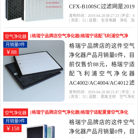
CFX-B100SC过滤网是2019
年格瑞宁品牌店精选生活
发布时间：2019-04-28 08:27:23 | 评论：
0
| 浏览：
52
| 话题：
生活电器
净化
加
电器当中性价比很高的净
湿抽湿机配件
格瑞宁品牌店
三星
过
滤网
空气净化器
化,加湿抽湿机配件，由上
[格瑞宁品牌店空气净化器]格瑞宁适配飞利浦空气净
空气净化器
海发货。
化器AC400月销量0件仅售88元
月销量0件
格瑞宁品牌店的这件空气
￥88
净化器产品月销量0件，目
前仅售价88元，格瑞宁适
配飞利浦空气净化器
AC4002/AC4004/AC4012滤
网套装活性碳是2019年格
发布时间：2019-04-28 08:23:47 | 评论：
0
| 浏览：
52
| 话题：
家装主材
空气净化
瑞宁品牌店精选家装主材
器
格瑞宁品牌店
飞利浦
活性碳
滤
网
当中性价比很高的空气净
[格瑞宁品牌店空气净化器]格瑞宁适配夏普空气净化
空气净化器
化器，由上海发货。
器KC-BB2月销量0件仅售158元
月销量0件
格瑞宁品牌店的这件空气
￥158
净化器产品月销量0件，目