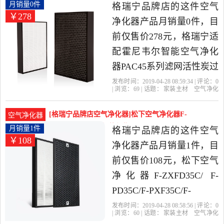
器，由上海发货。
空气净化器PA月销量0件仅售278元
月销量0件
格瑞宁品牌店的这件空气
￥278
净化器产品月销量0件，目
前仅售价278元，格瑞宁适
配霍尼韦尔智能空气净化
器PAC45系列滤网活性炭过
滤网是2019年格瑞宁品牌
发布时间：2019-04-28 08:59:34 | 评论：
0
| 浏览：
69
| 话题：
家装主材
空气净化
店精选家装主材当中性价
器
格瑞宁品牌店
过滤网
滤网
活性
炭
比很高的空气净化器，由
[格瑞宁品牌店空气净化器]松下空气净化器F-
空气净化器
上海发货。
ZXFD35C/ 月销量1件仅售108元
月销量1件
格瑞宁品牌店的这件空气
￥108
净化器产品月销量1件，目
前仅售价108元，松下空气
净化器F-ZXFD35C/ F-
PD35C/F-PXF35C/F-
VDG35C滤网套装是2019年
发布时间：2019-04-28 08:58:56 | 评论：
0
| 浏览：
60
| 话题：
家装主材
空气净化
格瑞宁品牌店精选家装主
器
格瑞宁品牌店
滤网
松下
套装