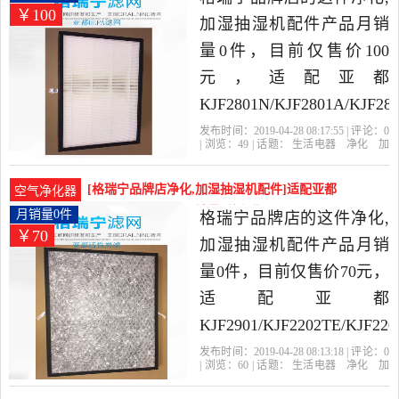
￥100
加湿抽湿机配件产品月销
量0件，目前仅售价100
元，适配亚都
KJF2801N/KJF2801A/KJF28
空气净化器滤网HJT2801是
发布时间：2019-04-28 08:17:55 | 评论：
0
| 浏览：
49
| 话题：
生活电器
净化
加
2019年格瑞宁品牌店精选
湿抽湿机配件
格瑞宁品牌店
亚都
滤
网
货号
生活电器当中性价比很高
[格瑞宁品牌店净化,加湿抽湿机配件]适配亚都
空气净化器
的净化,加湿抽湿机配件，
KJF2901/KJF220月销量0件仅售70元
月销量0件
格瑞宁品牌店的这件净化,
￥70
由上海发货。
加湿抽湿机配件产品月销
量0件，目前仅售价70元，
适配亚都
KJF2901/KJF2202TE/KJF220
空气净化器滤网是2019年
发布时间：2019-04-28 08:13:18 | 评论：
0
| 浏览：
60
| 话题：
生活电器
净化
加
格瑞宁品牌店精选生活电
湿抽湿机配件
格瑞宁品牌店
滤网
活
性炭
亚都