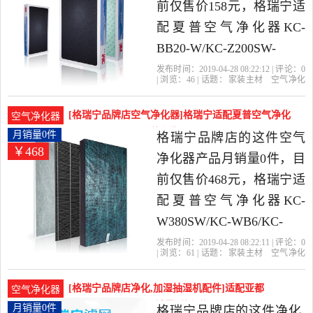
前仅售价158元，格瑞宁适
配夏普空气净化器KC-
BB20-W/KC-Z200SW-
W/KC-CD20-W滤网是2019
发布时间：2019-04-28 08:22:12 | 评论：
0
| 浏览：
46
| 话题：
家装主材
空气净化
年格瑞宁品牌店精选家装
器
格瑞宁品牌店
滤网
空气净化
器
型号
主材当中性价比很高的空
[格瑞宁品牌店空气净化器]格瑞宁适配夏普空气净化
空气净化器
气净化器，由上海发货。
器KC-W38月销量0件仅售468元
月销量0件
格瑞宁品牌店的这件空气
￥468
净化器产品月销量0件，目
前仅售价468元，格瑞宁适
配夏普空气净化器KC-
W380SW/KC-WB6/KC-
BD60-S/CD60N滤网是2019
发布时间：2019-04-28 08:22:11 | 评论：
0
| 浏览：
61
| 话题：
家装主材
空气净化
年格瑞宁品牌店精选家装
器
格瑞宁品牌店
滤网
空气净化
器
型号
主材当中性价比很高的空
[格瑞宁品牌店净化,加湿抽湿机配件]适配亚都
空气净化器
气净化器，由上海发货。
KJF2801N/KJF28月销量0件仅售100元
月销量0件
格瑞宁品牌店的这件净化,