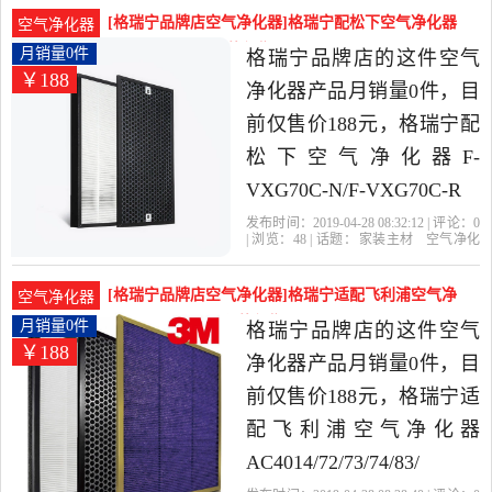
炭
材当中性价比很高的空气
[格瑞宁品牌店空气净化器]格瑞宁配松下空气净化器
空气净化器
净化器，由上海发货。
F-VXG70月销量0件仅售188元
月销量0件
格瑞宁品牌店的这件空气
￥188
净化器产品月销量0件，目
前仅售价188元，格瑞宁配
松下空气净化器F-
VXG70C-N/F-VXG70C-R
滤网套装是2019年格瑞宁
发布时间：2019-04-28 08:32:12 | 评论：
0
| 浏览：
48
| 话题：
家装主材
空气净化
品牌店精选家装主材当中
器
格瑞宁品牌店
滤网
松下
套装
性价比很高的空气净化
[格瑞宁品牌店空气净化器]格瑞宁适配飞利浦空气净
空气净化器
器，由上海发货。
化器AC401月销量0件仅售188元
月销量0件
格瑞宁品牌店的这件空气
￥188
净化器产品月销量0件，目
前仅售价188元，格瑞宁适
配飞利浦空气净化器
AC4014/72/73/74/83/