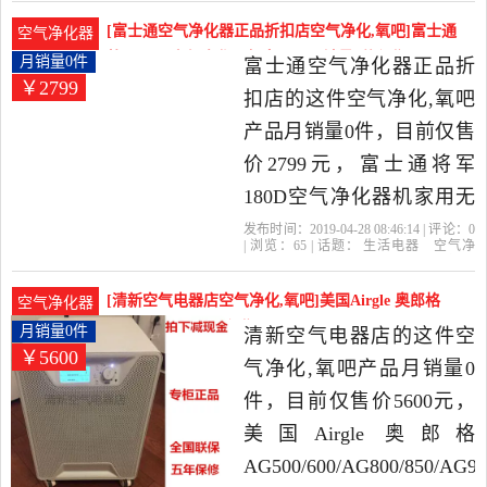
下
现金
电器当中性价比很高的空
[富士通空气净化器正品折扣店空气净化,氧吧]富士通
空气净化器
气净化,氧吧，由上海发
将军180D空气净化器机家用无月销量0件仅售2799元
月销量0件
富士通空气净化器正品折
￥2799
货。
扣店的这件空气净化,氧吧
产品月销量0件，目前仅售
价2799元，富士通将军
180D空气净化器机家用无
耗材除甲醛雾霾pm2.5杀菌
发布时间：2019-04-28 08:46:14 | 评论：
0
| 浏览：
65
| 话题：
生活电器
空气净
加湿是2019年富士通空气
化
氧吧
富士通空气净化器正品折扣
店
富士通
减价
拍下
净化器正品折扣店精选生
[清新空气电器店空气净化,氧吧]美国Airgle 奥郎格
空气净化器
活电器当中性价比很高的
AG500/月销量0件仅售5600元
月销量0件
清新空气电器店的这件空
￥5600
空气净化,氧吧，由江苏 南
气净化,氧吧产品月销量0
京发货。
件，目前仅售价5600元，
美国Airgle 奥郎格
AG500/600/AG800/850/AG90