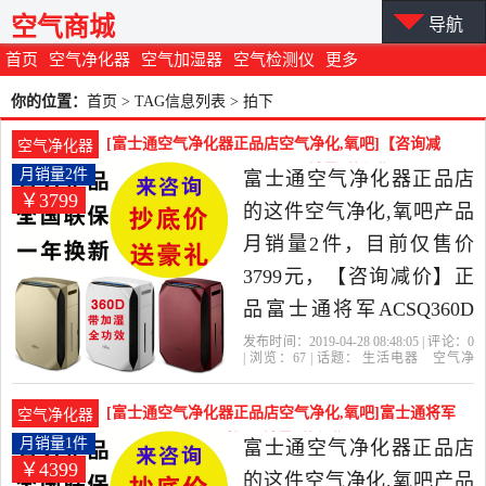
空气商城
导航
首页
空气净化器
空气加湿器
空气检测仪
更多
你的位置：
首页
> TAG信息列表 > 拍下
[富士通空气净化器正品店空气净化,氧吧]【咨询减
空气净化器
价】正品富士通将军ACSQ3月销量2件仅售3799元
月销量2件
富士通空气净化器正品店
￥3799
的这件空气净化,氧吧产品
月销量2件，目前仅售价
3799元，【咨询减价】正
品富士通将军ACSQ360D
无耗材加湿空气净化器
发布时间：2019-04-28 08:48:05 | 评论：
0
| 浏览：
67
| 话题：
生活电器
空气净
36EHA是2019年富士通空
化
氧吧
富士通空气净化器正品店
富
士通
拍下
现金
气净化器正品店精选生活
[富士通空气净化器正品店空气净化,氧吧]富士通将军
空气净化器
电器当中性价比很高的空
ACSQ36eha无耗材加月销量1件仅售4399元
月销量1件
富士通空气净化器正品店
￥4399
气净化,氧吧，由北京发
的这件空气净化,氧吧产品