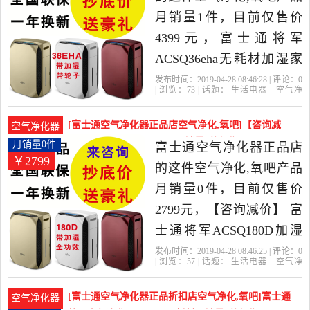
货。
月销量1件，目前仅售价
4399元，富士通将军
ACSQ36eha无耗材加湿家
用空气净化器除霾醛是
发布时间：2019-04-28 08:46:28 | 评论：
0
| 浏览：
73
| 话题：
生活电器
空气净
2019年富士通空气净化器
化
氧吧
富士通空气净化器正品店
富
士通
拍下
现金
正品店精选生活电器当中
[富士通空气净化器正品店空气净化,氧吧]【咨询减
空气净化器
性价比很高的空气净化,氧
价】 富士通将军ACSQ18月销量0件仅售2799元
月销量0件
富士通空气净化器正品店
￥2799
吧，由上海发货。
的这件空气净化,氧吧产品
月销量0件，目前仅售价
2799元，【咨询减价】 富
士通将军ACSQ180D加湿
空气净化器 除甲醛无耗材
发布时间：2019-04-28 08:46:25 | 评论：
0
| 浏览：
57
| 话题：
生活电器
空气净
是2019年富士通空气净化
化
氧吧
富士通空气净化器正品店
富
士通
拍下
现金
器正品店精选生活电器当
[富士通空气净化器正品折扣店空气净化,氧吧]富士通
空气净化器