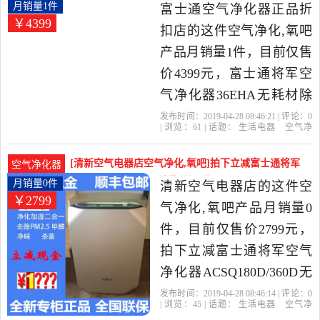
中性价比很高的空气净化,
将军空气净化器36EHA无耗材月销量1件仅售4399元
月销量1件
富士通空气净化器正品折
￥4399
氧吧，由北京发货。
扣店的这件空气净化,氧吧
产品月销量1件，目前仅售
价4399元，富士通将军空
气净化器36EHA无耗材除
甲醛雾霾pm2.5杀菌加湿正
发布时间：2019-04-28 08:46:21 | 评论：
0
| 浏览：
61
| 话题：
生活电器
空气净
品是2019年富士通空气净
化
氧吧
富士通空气净化器正品折扣
店
富士通
减价
拍下
化器正品折扣店精选生活
[清新空气电器店空气净化,氧吧]拍下立减富士通将军
空气净化器
电器当中性价比很高的空
空气净化器ACSQ月销量0件仅售2799元
月销量0件
清新空气电器店的这件空
￥2799
气净化,氧吧，由江苏 南京
气净化,氧吧产品月销量0
发货。
件，目前仅售价2799元，
拍下立减富士通将军空气
净化器ACSQ180D/360D无
耗材除甲醛pm2.5是2019年
发布时间：2019-04-28 08:46:14 | 评论：
0
| 浏览：
45
| 话题：
生活电器
空气净
清新空气电器店精选生活
化
氧吧
清新空气电器店
富士通
拍