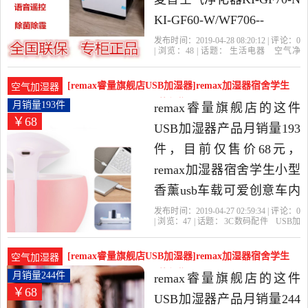
KI-GF60-W/WF706--
W/WF606正品除PM2.5是
发布时间：2019-04-28 08:20:12 | 评论：
0
| 浏览：
48
| 话题：
生活电器
空气净
2019年清新空气电器店精
化
氧吧
清新空气电器店
拍下
现
金
滤网
选生活电器当中性价比很
[remax睿量旗舰店USB加湿器]remax加湿器宿舍学生
空气加湿器
高的空气净化,氧吧，由北
小型香薰us月销量193件仅售68元
月销量193件
remax睿量旗舰店的这件
￥68
京发货。
USB加湿器产品月销量193
件，目前仅售价68元，
remax加湿器宿舍学生小型
香薰usb车载可爱创意车内
桌面办公室迷你静音孕妇
发布时间：2019-04-27 02:59:34 | 评论：
0
| 浏览：
47
| 话题：
3C数码配件
USB加
婴儿家用卧室喷雾空气车
湿器
remax睿量旗舰店
购物车
拍
下
发货
用便携网红是2019年remax
[remax睿量旗舰店USB加湿器]remax加湿器宿舍学生
空气加湿器
睿量旗舰店精选3C数码配
小型香薰us月销量244件仅售68元
月销量244件
remax睿量旗舰店的这件
￥68
件当中性价比很高的USB
USB加湿器产品月销量244