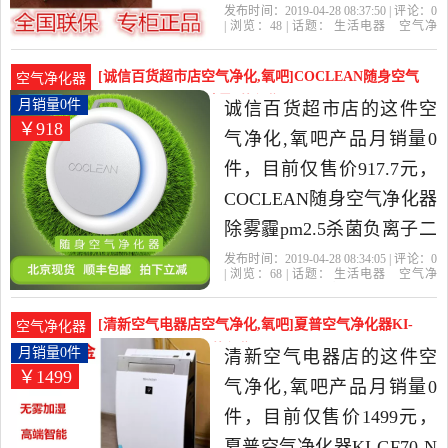
空气净化器正品是2019年
发布时间：2019-04-28 08:37:50 | 评论：
0
| 浏览：
48
| 话题：
生活电器
空气净
清新空气电器店精选生活
化
氧吧
清新空气电器店
滤网
拍
下
现金
电器当中性价比很高的空
[诚信百货超市店空气净化,氧吧]COCLEAN随身空气
空气净化器
气净化,氧吧，由北京发
净化器除雾霾p月销量0件仅售917.7元
月销量0件
诚信百货超市店的这件空
￥918
货。
气净化,氧吧产品月销量0
件，目前仅售价917.7元，
COCLEAN随身空气净化器
除雾霾pm2.5杀菌负离子二
手烟顺丰包邮现货是2019
发布时间：2019-04-28 08:34:05 | 评论：
0
| 浏览：
68
| 话题：
生活电器
空气净
年诚信百货超市店精选生
化
氧吧
诚信百货超市店
现货
空气
净化器
拍下
活电器当中性价比很高的
[清新空气电器店空气净化,氧吧]夏普空气净化器KI-
空气净化器
空气净化,氧吧，由浙江 杭
GF70-N K月销量0件仅售1499元
月销量0件
清新空气电器店的这件空
￥1499
州发货。
气净化,氧吧产品月销量0
件，目前仅售价1499元，
夏普空气净化器KI-GF70-N