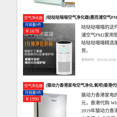
[哒哒哒喵喵空气净化器]惠而浦空气PM
空气净化器
月销量0件
哒哒哒喵喵的这件
￥1678
浦空气PM2家用智
哒哒哒喵喵精选
货。
发布时间：2019-04-28 08:4
色
粉尘
[猿动力香港家电空气净化,氧吧]香港代购 W
空气净化器
月销量0件
猿动力香港家电的
￥1990
元，香港代购 Whi
2019年猿动力