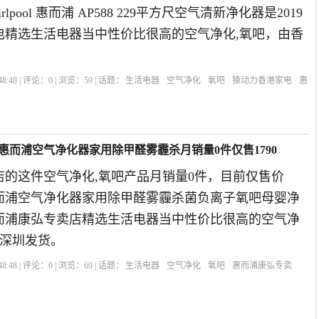
lpool 惠而浦 AP588 229平方尺空气清新净化器是2019
电精选生活电器当中性价比很高的空气净化,氧吧，由香
8:48 | 评论：
0
| 浏览：
59
| 话题：
生活电器
空气净化
氧吧
猿动力香港家电
惠
国惠而浦空气净化器家用除甲醛雾霾杀月销量0件仅售1790
店的这件空气净化,氧吧产品月销量0件，目前仅售价
惠而浦空气净化器家用除甲醛雾霾杀菌负离子氧吧母婴净
惠而浦康弘专卖店精选生活电器当中性价比很高的空气净
 深圳发货。
8:48 | 评论：
0
| 浏览：
69
| 话题：
生活电器
空气净化
氧吧
惠而浦康弘专卖
子