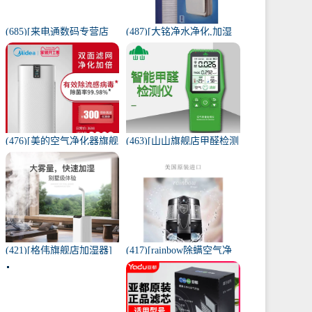
(685)[来电通数码专营店
(487)[大铭净水净化,加湿
USB加湿器]加湿器家用静
抽湿机配件]3M菲尔萃空
音卧室小米小型空气无线
气净化器静电滤网FACF月
可月销量213件仅售29元
销量1件仅售199元
(476)[美的空气净化器旗舰
(463)[山山旗舰店甲醛检测
店空气净化,氧吧]美的空气
仪]山山智能甲醛检测仪器
净化器家用除甲醛月销量
苯空气质量专业家月销量
170件仅售3698元
12件仅售298元
(421)[格伟旗舰店加湿器]
(417)[rainbow除螨空气净
工业加湿器大容量空气家
化,氧吧]美国原装进口水过
用月销量267件仅售398元
滤RAINBOW空气月销量0
件仅售31920元