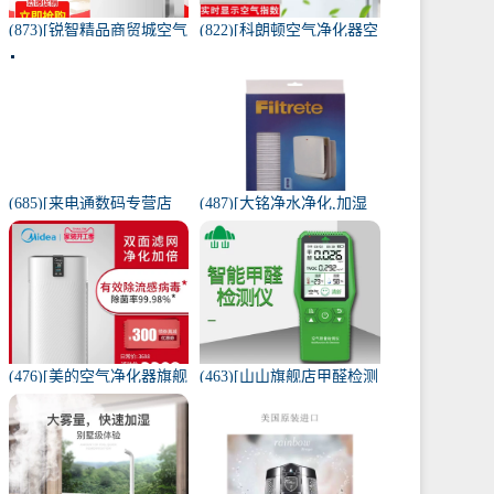
(873)[锐智精品商贸城空气
(822)[科朗顿空气净化器空
净化器]小米品质车载空气
气净化,氧吧]空气净化器除
净化器负离子车内氧吧月
甲醛家用客厅办公卧室除
销量0件仅售198元
雾月销量9件仅售168元
(685)[来电通数码专营店
(487)[大铭净水净化,加湿
USB加湿器]加湿器家用静
抽湿机配件]3M菲尔萃空
音卧室小米小型空气无线
气净化器静电滤网FACF月
可月销量213件仅售29元
销量1件仅售199元
(476)[美的空气净化器旗舰
(463)[山山旗舰店甲醛检测
店空气净化,氧吧]美的空气
仪]山山智能甲醛检测仪器
净化器家用除甲醛月销量
苯空气质量专业家月销量
170件仅售3698元
12件仅售298元