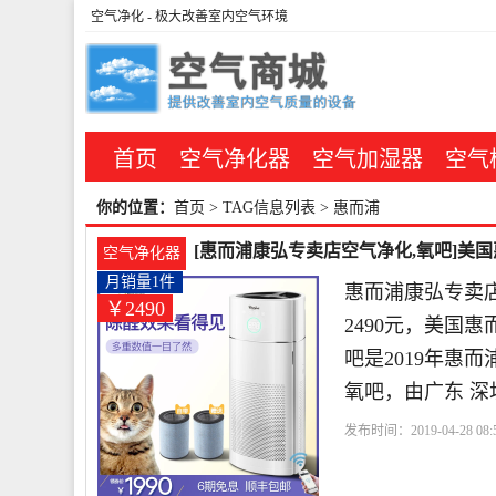
空气净化
- 极大改善室内空气环境
首页
空气净化器
空气加湿器
空气
你的位置：
首页
> TAG信息列表 > 惠而浦
[惠而浦康弘专卖店空气净化,氧吧]美
空气净化器
元
月销量1件
惠而浦康弘专卖
￥2490
2490元，美国
吧是2019年惠
氧吧，由广东 深
发布时间：2019-04-28 08:5
店
小时
惠而浦
滤网