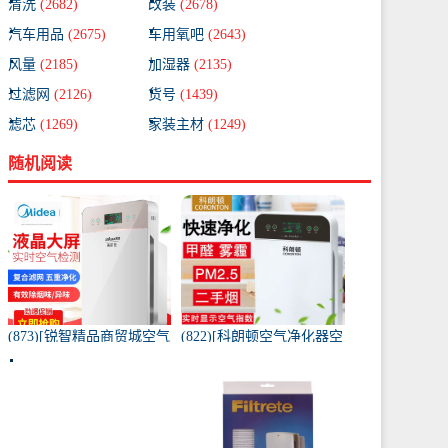
清洗
(2682)
改装
(2678)
汽车用品
(2675)
车用氧吧
(2643)
风量
(2185)
加湿器
(2135)
过滤网
(2126)
货号
(1439)
滤芯
(1269)
家装主材
(1249)
随机阅读
(873)[锐智精品商贸城空气
(822)[科朗顿空气净化器空
净化器]小米品质车载空气
气净化,氧吧]空气净化器除
净化器负离子车内氧吧月
甲醛家用客厅办公卧室除
销量0件仅售198元
雾月销量9件仅售168元