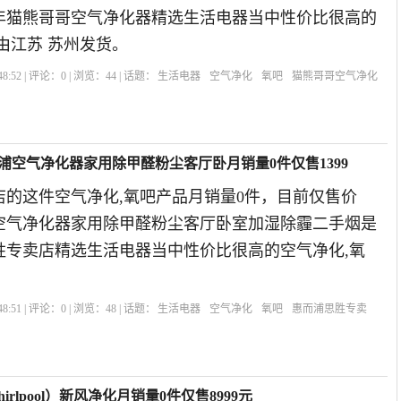
9年猫熊哥哥空气净化器精选生活电器当中性价比很高的
由江苏 苏州发货。
8:52 | 评论：
0
| 浏览：
44
| 话题：
生活电器
空气净化
氧吧
猫熊哥哥空气净化
净化器
而浦空气净化器家用除甲醛粉尘客厅卧月销量0件仅售1399
店的这件空气净化,氧吧产品月销量0件，目前仅售价
浦空气净化器家用除甲醛粉尘客厅卧室加湿除霾二手烟是
思胜专卖店精选生活电器当中性价比很高的空气净化,氧
。
8:51 | 评论：
0
| 浏览：
48
| 话题：
生活电器
空气净化
氧吧
惠而浦思胜专卖
rlpool）新风净化月销量0件仅售8999元