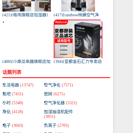
(421)[格伟旗舰店加湿器]
(417)[rainbow除螨空气净
工业加湿器大容量空气家
化,氧吧]美国原装进口水过
用月销量267件仅售398元
滤RAINBOW空气月销量0
件仅售31920元
(400)[小南瓜电器旗舰店加
(394)[亚都金石汇力专卖店
湿器]小南瓜加湿器家用静
净化,加湿抽湿机配件]亚都
话题列表
音卧室月销量198件仅售
空气净化器耗材滤网滤芯
59.9元
KJF28月销量0件仅售249元
生活电器
(13747)
空气净化
(7571)
氧吧
(7431)
滤网
(6271)
小时
(5348)
空气净化器
(5321)
净化
(4128)
加湿抽湿机配件
(3851)
电子
(3043)
负离子
(2705)