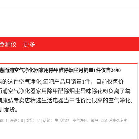
检测仪
更多
国惠而浦空气净化器家用除甲醛除烟尘月销量1件仅售2490
店的这件空气净化,氧吧产品月销量1件，目前仅售价
惠而浦空气净化器家用除甲醛除烟尘异味除花粉负离子氧
而浦康弘专卖店精选生活电器当中性价比很高的空气净化,
圳发货。
0:41 | 评论：
0
| 浏览：
45
| 话题：
生活电器
空气净化
氧吧
惠而浦康弘专卖