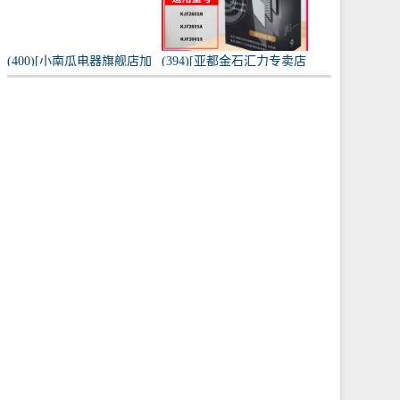
(400)[小南瓜电器旗舰店加
(394)[亚都金石汇力专卖店
湿器]小南瓜加湿器家用静
净化,加湿抽湿机配件]亚都
音卧室月销量198件仅售
空气净化器耗材滤网滤芯
59.9元
KJF28月销量0件仅售249元