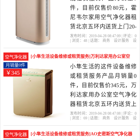
件，目前仅售价80元，霍
尼韦尔家用空气净化器租
赁北京五环内送货上门20-
40平米是2019年小隼生活
发布时间：2019-04-28 08:47:09 | 评论：
0
| 浏览：
48
| 话题：
商务
设计服务
设
精选商务,设计服务当中性
备维修或租赁服务
小隼生活
送货上
门
北京
空气净化器
价比很高的设备维修或租
[小隼生活设备维修或租赁服务]万利达家用办公室空
空气净化器
赁服务，由北京发货。
气净化器租赁北京五月销量0件仅售345元
月销量0件
小隼生活的这件设备维修
￥345
或租赁服务产品月销量0
件，目前仅售价345元，万
利达家用办公室空气净化
器租赁北京五环内送货上
门115/月是2019年小隼生活
发布时间：2019-04-28 08:47:08 | 评论：
0
| 浏览：
69
| 话题：
商务
设计服务
设
精选商务,设计服务当中性
备维修或租赁服务
小隼生活
设备租
赁
送货上门
北京
价比很高的设备维修或租
[小隼生活设备维修或租赁服务]AO史密斯空气净化器
空气净化器