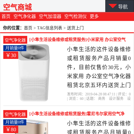
空气商城
导航
首页
空气净化器
空气加湿器
空气检测仪
更多
你的位置：
首页
> TAG信息列表 > 送货上门
[小隼生活设备维修或租赁服务]小米家用 办公室空气
空气净化器
净化器租赁北京五月销量0件仅售30元
月销量0件
小隼生活的这件设备维修
￥30
或租赁服务产品月销量0
件，目前仅售价30元，小
米家用 办公室空气净化器
租赁北京五环内送货上门
是2019年小隼生活精选商
发布时间：2019-04-28 08:47:11 | 评论：
0
| 浏览：
60
| 话题：
商务
设计服务
设
务,设计服务当中性价比很
备维修或租赁服务
小隼生活
小米
送
货上门
北京
高的设备维修或租赁服
[小隼生活设备维修或租赁服务]霍尼韦尔家用空气净
空气净化器
务，由北京发货。
化器租赁北京五环内月销量0件仅售80元
月销量0件
小隼生活的这件设备维修
￥80
或租赁服务产品月销量0