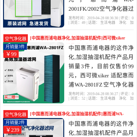
2001FK/2002空气净化器过
滤网pm2.5甲醛HEPA过滤
发布时间：2019-04-28 08:36:30 | 评论：
0
| 浏览：
49
| 话题：
生活电器
净化
加
芯原装是2019年中国惠而
湿抽湿机配件
中国惠而浦电器
惠而
浦
过滤网
甲醛
浦电器精选生活电器当中
[中国惠而浦电器净化,加湿抽湿机配件]西可微xiker
空气净化器
性价比很高的净化,加湿抽
适配惠而浦WA-2月销量3件仅售99元
月销量3件
中国惠而浦电器的这件净
￥99
湿机配件，由江苏 苏州发
化,加湿抽湿机配件产品月
货。
销量3件，目前仅售价99
元，西可微xiker 适配惠而
浦WA-2801FZ空气净化器
加湿滤网过滤芯包邮是
发布时间：2019-04-28 08:36:27 | 评论：
0
| 浏览：
52
| 话题：
生活电器
净化
加
2019年中国惠而浦电器精
湿抽湿机配件
中国惠而浦电器
滤
网
加湿
惠而浦
选生活电器当中性价比很
[中国惠而浦电器净化,加湿抽湿机配件]惠而浦WA-
空气净化器
高的净化,加湿抽湿机配
3001FS空气净化器过月销量2件仅售239元
月销量2件
中国惠而浦电器的这件净
￥239
件，由江苏 苏州发货。
化,加湿抽湿机配件产品月