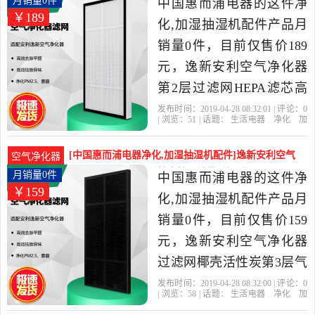
月销量0件
中国惠而浦电器的这件净
￥189
件，由江苏 苏州发货。
化,加湿抽湿机配件产品月
销量0件，目前仅售价189
元，逸新安利空气净化器
第2层过滤网HEPA滤芯高
效集尘西可微适配装是
发布时间：2019-04-28 08:32:01 | 评论：
0
| 浏览：
51
| 话题：
生活电器
净化
加
2019年中国惠而浦电器精
湿抽湿机配件
中国惠而浦电器
过滤
网
高效
集尘
选生活电器当中性价比很
[中国惠而浦电器净化,加湿抽湿机配件]逸新安利空气
空气净化器
高的净化,加湿抽湿机配
净化器过滤网椰壳活性炭第月销量0件仅售159元
月销量0件
中国惠而浦电器的这件净
￥159
件，由江苏 苏州发货。
化,加湿抽湿机配件产品月
销量0件，目前仅售价159
元，逸新安利空气净化器
过滤网椰壳活性炭第3层气
味滤芯西可微适配装是
发布时间：2019-04-28 08:32:00 | 评论：
0
| 浏览：
58
| 话题：
生活电器
净化
加
2019年中国惠而浦电器精
湿抽湿机配件
中国惠而浦电器
过滤