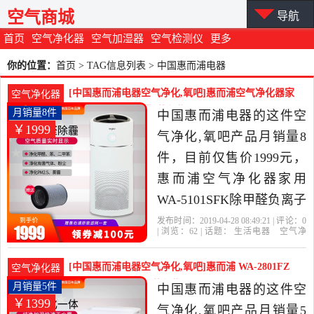
空气商城
导航
首页
空气净化器
空气加湿器
空气检测仪
更多
你的位置：
首页
> TAG信息列表 > 中国惠而浦电器
[中国惠而浦电器空气净化,氧吧]惠而浦空气净化器家
空气净化器
用WA-5101S月销量8件仅售1999元
月销量8件
中国惠而浦电器的这件空
￥1999
气净化,氧吧产品月销量8
件，目前仅售价1999元，
惠而浦空气净化器家用
WA-5101SFK除甲醛负离子
卧室杀菌香薰PM2.5是2019
发布时间：2019-04-28 08:49:21 | 评论：
0
| 浏览：
62
| 话题：
生活电器
空气净
年中国惠而浦电器精选生
化
氧吧
中国惠而浦电器
小时
浓
度
风量
活电器当中性价比很高的
[中国惠而浦电器空气净化,氧吧]惠而浦 WA-2801FZ
空气净化器
空气净化,氧吧，由江苏 苏
空气净化器月销量5件仅售1399元
月销量5件
中国惠而浦电器的这件空
￥1399
州发货。
气净化,氧吧产品月销量5