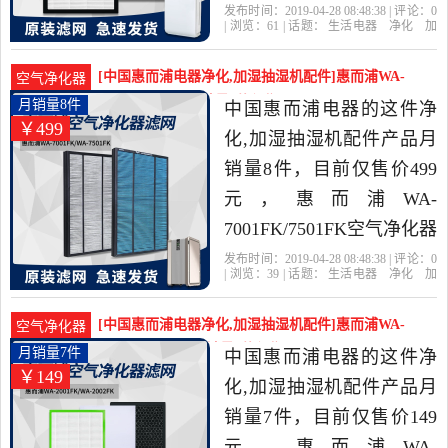
醛PM2.5过滤芯原装正品是
发布时间：2019-04-28 08:48:38 | 评论：
0
| 浏览：
61
| 话题：
生活电器
净化
加
2019年中国惠而浦电器精
湿抽湿机配件
中国惠而浦电器
滤
网
惠而浦
过滤网
选生活电器当中性价比很
[中国惠而浦电器净化,加湿抽湿机配件]惠而浦WA-
空气净化器
高的净化,加湿抽湿机配
7001FK/7501F月销量8件仅售499元
月销量8件
中国惠而浦电器的这件净
￥499
件，由江苏 苏州发货。
化,加湿抽湿机配件产品月
销量8件，目前仅售价499
元，惠而浦WA-
7001FK/7501FK空气净化器
过滤网除甲醛PM2.5过滤芯
发布时间：2019-04-28 08:48:38 | 评论：
0
| 浏览：
39
| 话题：
生活电器
净化
加
原装是2019年中国惠而浦
湿抽湿机配件
中国惠而浦电器
滤
网
惠而浦
过滤网
电器精选生活电器当中性
[中国惠而浦电器净化,加湿抽湿机配件]惠而浦WA-
空气净化器
价比很高的净化,加湿抽湿
2001FK/2002空月销量7件仅售149元
月销量7件
中国惠而浦电器的这件净
￥149
机配件，由江苏 苏州发
化,加湿抽湿机配件产品月
货。
销量7件，目前仅售价149
元，惠而浦WA-