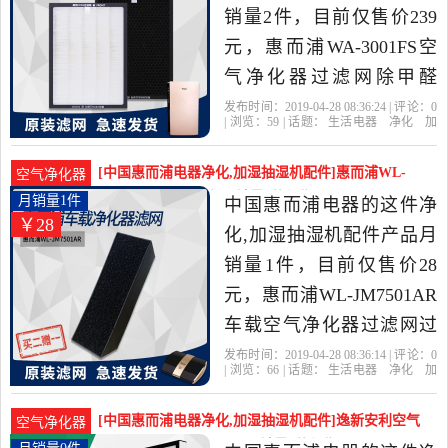
销量2件，目前仅售价239
元，惠而浦WA-3001FS空
气净化器过滤网除甲醛
HEPA过滤芯家用原装正品
发布时间：2019-04-28 08:36:24 | 评论：
0
| 浏览：
59
| 话题：
生活电器
净化
加
是2019年中国惠而浦电器
湿抽湿机配件
中国惠而浦电器
滤
网
空气净化器
惠而浦
精选生活电器当中性价比
[中国惠而浦电器净化,加湿抽湿机配件]惠而浦WL-
空气净化器
很高的净化,加湿抽湿机配
JM7501AR车载空气月销量1件仅售28元
月销量1件
中国惠而浦电器的这件净
￥28
件，由江苏 苏州发货。
化,加湿抽湿机配件产品月
销量1件，目前仅售价28
元，惠而浦WL-JM7501AR
车载空气净化器过滤网过
滤芯原装包邮买二送一是
发布时间：2019-04-28 08:36:14 | 评论：
0
| 浏览：
66
| 话题：
生活电器
净化
加
2019年中国惠而浦电器精
湿抽湿机配件
中国惠而浦电器
滤
网
空气净化器
惠而浦
选生活电器当中性价比很
[中国惠而浦电器净化,加湿抽湿机配件]逸新安利空气
空气净化器
高的净化,加湿抽湿机配
净化器第2层过滤网HEP月销量0件仅售189元