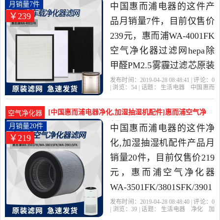
空气净化,氧吧，由江苏 苏
销量7件仅售239元
月销量7件
中国惠而浦电器的这件产
￥239
州发货。
品月销量7件，目前仅售价
239元，惠而浦WA-4001FK
空气净化器过滤网hepa除
甲醛PM2.5雾霾过滤芯原装
是2019年中国惠而浦电器
发布时间：2019-04-28 08:48:41 | 评论：
0
| 浏览：
54
| 话题：
生活电器
中国惠而
精选生活电器当中性价比
浦电器
滤网
惠而浦
过滤网
很高的，由江苏 苏州发
[中国惠而浦电器净化,加湿抽湿机配件]惠而浦空气净
空气净化器
货。
化器WA-3501FK/月销量20件仅售219元
月销量20件
中国惠而浦电器的这件净
￥219
化,加湿抽湿机配件产品月
销量20件，目前仅售价219
元，惠而浦空气净化器
WA-3501FK/3801SFK/3901
过滤网除甲醛过滤芯原装
发布时间：2019-04-28 08:48:40 | 评论：
0
| 浏览：
39
| 话题：
生活电器
净化
加
是2019年中国惠而浦电器
湿抽湿机配件
中国惠而浦电器
过滤