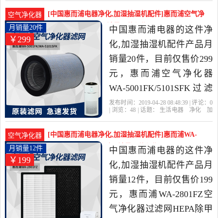
网
惠而浦
货号
精选生活电器当中性价比
[中国惠而浦电器净化,加湿抽湿机配件]惠而浦空气净
空气净化器
很高的净化,加湿抽湿机配
化器WA-5001FK/月销量20件仅售299元
月销量20件
中国惠而浦电器的这件净
￥299
件，由江苏 苏州发货。
化,加湿抽湿机配件产品月
销量20件，目前仅售价299
元，惠而浦空气净化器
WA-5001FK/5101SFK过滤
网除甲醛雾霾过滤芯原装
发布时间：2019-04-28 08:48:39 | 评论：
0
| 浏览：
48
| 话题：
生活电器
净化
加
是2019年中国惠而浦电器
湿抽湿机配件
中国惠而浦电器
过滤
网
空气净化器
惠而浦
精选生活电器当中性价比
[中国惠而浦电器净化,加湿抽湿机配件]惠而浦WA-
空气净化器
很高的净化,加湿抽湿机配
2801FZ空气净化器过月销量12件仅售199元
月销量12件
中国惠而浦电器的这件净
￥199
件，由江苏 苏州发货。
化,加湿抽湿机配件产品月
销量12件，目前仅售价199
元，惠而浦WA-2801FZ空
气净化器过滤网HEPA除甲