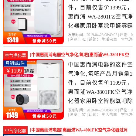
件，目前仅售价1399元，
惠而浦 WA-2801FZ空气净
化器家用卧室除甲醛雾霾
pm2.5加湿一体机是2019年
发布时间：2019-04-28 08:49:02 | 评论：
0
| 浏览：
42
| 话题：
生活电器
空气净
中国惠而浦电器精选生活
化
氧吧
中国惠而浦电器
小时
风
量
滤网
电器当中性价比很高的空
[中国惠而浦电器空气净化,氧吧]惠而浦WA-3801FK空
空气净化器
气净化,氧吧，由江苏 苏州
气净化器家月销量2件仅售1199元
月销量2件
中国惠而浦电器的这件空
￥1199
发货。
气净化,氧吧产品月销量2
件，目前仅售价1199元，
惠而浦WA-3801FK空气净
化器家用卧室智能氧吧除
甲醛雾霾PM2.5粉尘是2019
发布时间：2019-04-28 08:48:58 | 评论：
0
| 浏览：
57
| 话题：
生活电器
空气净
年中国惠而浦电器精选生
化
氧吧
中国惠而浦电器
小时
风
量
滤网
活电器当中性价比很高的
[中国惠而浦电器]惠而浦WA-4001FK空气净化器过月
空气净化器